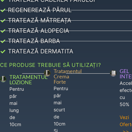
REGENEREAZĂ PĂRUL
TRATEAZĂ MĂTREAȚA
TRATEAZĂ ALOPECIA
TRATEAZĂ BARBA
TRATEAZĂ DERMATITA
CE PRODUSE TREBUIE SĂ UTILIZAȚI?
Tratamentul
GEL
Crema
INT
TRATAMENTUL
Forte
LOZIONE
Acce
Pentru
Pentru
efect
păr
păr
cu
mai
mai
50%
scurt
lung
de
de
Vezi
10cm
10cm
Ofert
Si
>>