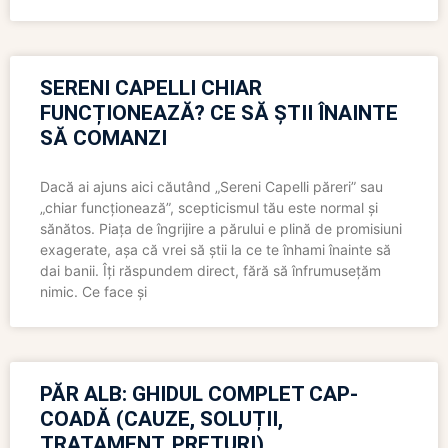
SERENI CAPELLI CHIAR
FUNCȚIONEAZĂ? CE SĂ ȘTII ÎNAINTE
SĂ COMANZI
Dacă ai ajuns aici căutând „Sereni Capelli păreri” sau
„chiar funcționează”, scepticismul tău este normal și
sănătos. Piața de îngrijire a părului e plină de promisiuni
exagerate, așa că vrei să știi la ce te înhami înainte să
dai banii. Îți răspundem direct, fără să înfrumusețăm
nimic. Ce face și
PĂR ALB: GHIDUL COMPLET CAP-
COADĂ (CAUZE, SOLUȚII,
TRATAMENT, PREȚURI)