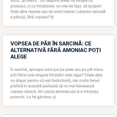
lucru: „al nostru”. Un răspuns onest nu începe cu
produsul, ci cu întrebarea: ce vrei de fapt, să acoperi
firele albe repede sau să redai treptat culoarea naturală
a părului, fără vopsea? Îți
VOPSEA DE PĂR ÎN SARCINĂ: CE
ALTERNATIVĂ FĂRĂ AMONIAC POȚI
ALEGE
În sarcină, aproape orice pui pe piele sau pe păr trece
prin filtrul unei singure întrebări: este sigur? Firele albe
nu dispar pentru că ești însărcinată, dar multe femei
preferă în această perioadă să nu mai folosească
vopsea clasică, din cauza amoniacului și a mirosului
puternic. La fel gândesc și