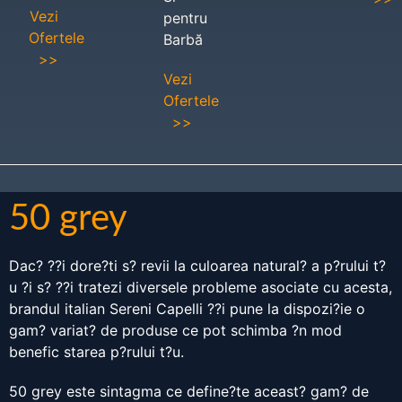
Vezi
pentru
Ofertele
Barbă
>>
Vezi
Ofertele
>>
50 grey
Dac? ??i dore?ti s? revii la culoarea natural? a p?rului t?
u ?i s? ??i tratezi diversele probleme asociate cu acesta,
brandul italian Sereni Capelli ??i pune la dispozi?ie o
gam? variat? de produse ce pot schimba ?n mod
benefic starea p?rului t?u.
50 grey este sintagma ce define?te aceast? gam? de