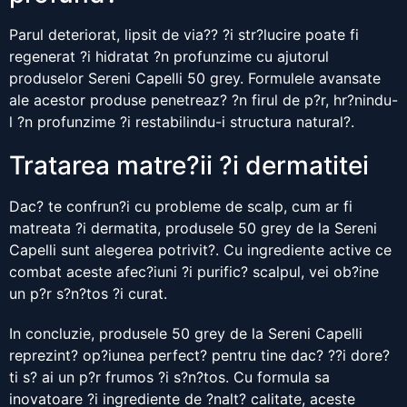
Parul deteriorat, lipsit de via?? ?i str?lucire poate fi
regenerat ?i hidratat ?n profunzime cu ajutorul
produselor Sereni Capelli 50 grey. Formulele avansate
ale acestor produse penetreaz? ?n firul de p?r, hr?nindu-
l ?n profunzime ?i restabilindu-i structura natural?.
Tratarea matre?ii ?i dermatitei
Dac? te confrun?i cu probleme de scalp, cum ar fi
matreata ?i dermatita, produsele 50 grey de la Sereni
Capelli sunt alegerea potrivit?. Cu ingrediente active ce
combat aceste afec?iuni ?i purific? scalpul, vei ob?ine
un p?r s?n?tos ?i curat.
In concluzie, produsele 50 grey de la Sereni Capelli
reprezint? op?iunea perfect? pentru tine dac? ??i dore?
ti s? ai un p?r frumos ?i s?n?tos. Cu formula sa
inovatoare ?i ingrediente de ?nalt? calitate, aceste