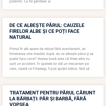
puternic. La fel gândesc și
DE CE ALBEȘTE PĂRUL: CAUZELE
FIRELOR ALBE ȘI CE POȚI FACE
NATURAL
Primul fir alb apare de obicei fără avertisment, iar
întrebarea vine imediat după: de ce albește părul și se
poate face ceva? Vestea bună este că firele albe nu
sunt un accident. În spatele lor stă un mecanism pe
care, odată ce îl înțelegi, îl poți sprijini blând, fără să
TRATAMENT PENTRU PĂRUL CĂRUNT
LA BĂRBAȚI: PĂR ȘI BARBĂ, FĂRĂ
VOPSEA