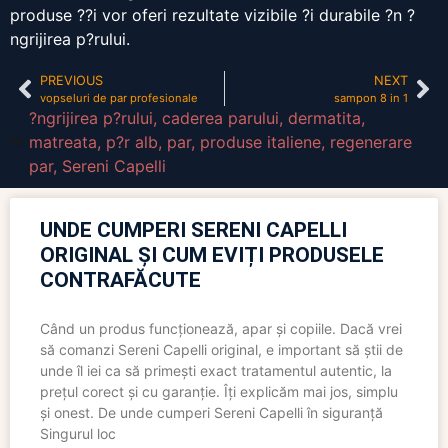
produse ??i vor oferi rezultate vizibile ?i durabile ?n ?
ngrijirea p?rului.
PREVIOUS
NEXT
vopseluri de par profesionale
sampon 8 in 1
?ngrijirea p?rului
,
caderea parului
,
dermatita
,
matreata
,
p?r alb
,
par
,
produse italiene
,
regenerare
par
,
Sereni Capelli
UNDE CUMPERI SERENI CAPELLI
ORIGINAL ȘI CUM EVIȚI PRODUSELE
CONTRAFĂCUTE
Când un produs funcționează, apar și copiile. Dacă vrei
să comanzi Sereni Capelli original, e important să știi de
unde îl iei ca să primești exact tratamentul autentic, la
prețul corect și cu garanție. Îți explicăm mai jos, simplu
și onest. De unde cumperi Sereni Capelli în siguranță
Singurul loc