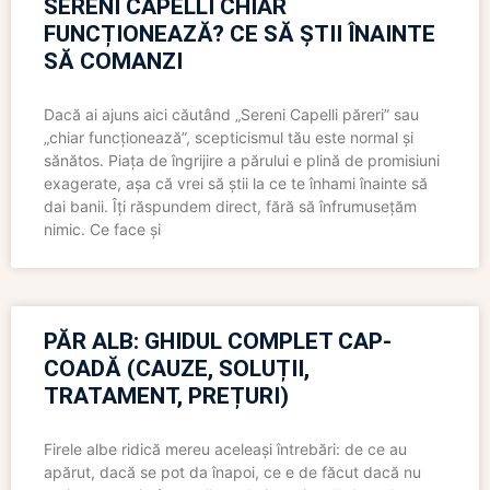
SERENI CAPELLI CHIAR
FUNCȚIONEAZĂ? CE SĂ ȘTII ÎNAINTE
SĂ COMANZI
Dacă ai ajuns aici căutând „Sereni Capelli păreri” sau
„chiar funcționează”, scepticismul tău este normal și
sănătos. Piața de îngrijire a părului e plină de promisiuni
exagerate, așa că vrei să știi la ce te înhami înainte să
dai banii. Îți răspundem direct, fără să înfrumusețăm
nimic. Ce face și
PĂR ALB: GHIDUL COMPLET CAP-
COADĂ (CAUZE, SOLUȚII,
TRATAMENT, PREȚURI)
Firele albe ridică mereu aceleași întrebări: de ce au
apărut, dacă se pot da înapoi, ce e de făcut dacă nu