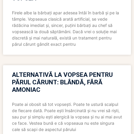
Firele albe la bărbați apar adesea întâi în barbă și pe la
tâmple. Vopseaua clasică arată artificial, se vede
rădăcina imediat și, sincer, puțini bărbați au chef să
vopsească la două săptămâni. Dacă vrei o soluție mai
discretă și mai naturală, există un tratament pentru
părul cărunt gândit exact pentru
ALTERNATIVĂ LA VOPSEA PENTRU
PĂRUL CĂRUNT: BLÂNDĂ, FĂRĂ
AMONIAC
Poate ai obosit să tot vopsești. Poate te ustură scalpul
de fiecare dată. Poate ești însărcinată și nu vrei să riști,
sau pur și simplu ești alergică la vopsea și nu ai mai avut
ce face. Vestea bună e că vopseaua nu este singura
cale să scapi de aspectul părului