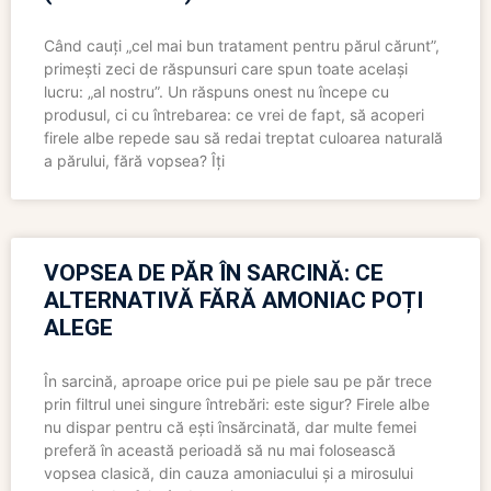
Când cauți „cel mai bun tratament pentru părul cărunt”,
primești zeci de răspunsuri care spun toate același
lucru: „al nostru”. Un răspuns onest nu începe cu
produsul, ci cu întrebarea: ce vrei de fapt, să acoperi
firele albe repede sau să redai treptat culoarea naturală
a părului, fără vopsea? Îți
VOPSEA DE PĂR ÎN SARCINĂ: CE
ALTERNATIVĂ FĂRĂ AMONIAC POȚI
ALEGE
În sarcină, aproape orice pui pe piele sau pe păr trece
prin filtrul unei singure întrebări: este sigur? Firele albe
nu dispar pentru că ești însărcinată, dar multe femei
preferă în această perioadă să nu mai folosească
vopsea clasică, din cauza amoniacului și a mirosului