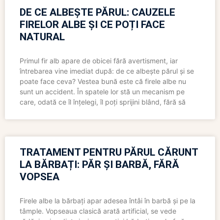
DE CE ALBEȘTE PĂRUL: CAUZELE
FIRELOR ALBE ȘI CE POȚI FACE
NATURAL
Primul fir alb apare de obicei fără avertisment, iar
întrebarea vine imediat după: de ce albește părul și se
poate face ceva? Vestea bună este că firele albe nu
sunt un accident. În spatele lor stă un mecanism pe
care, odată ce îl înțelegi, îl poți sprijini blând, fără să
TRATAMENT PENTRU PĂRUL CĂRUNT
LA BĂRBAȚI: PĂR ȘI BARBĂ, FĂRĂ
VOPSEA
Firele albe la bărbați apar adesea întâi în barbă și pe la
tâmple. Vopseaua clasică arată artificial, se vede