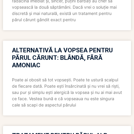
rădăcina imediat și, sincer, puțini bărbați au chef să
vopsească la două săptămâni. Dacă vrei o soluție mai
discretă și mai naturală, există un tratament pentru
părul cărunt gândit exact pentru
ALTERNATIVĂ LA VOPSEA PENTRU
PĂRUL CĂRUNT: BLÂNDĂ, FĂRĂ
AMONIAC
Poate ai obosit să tot vopsești. Poate te ustură scalpul
de fiecare dată. Poate ești însărcinată și nu vrei să riști,
sau pur și simplu ești alergică la vopsea și nu ai mai avut
ce face. Vestea bună e că vopseaua nu este singura
cale să scapi de aspectul părului