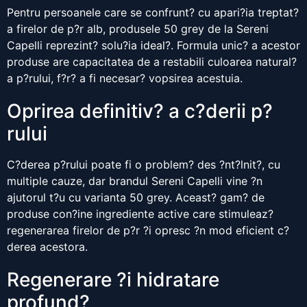
Pentru persoanele care se confrunt? cu apari?ia treptat?
a firelor de p?r alb, produsele 50 grey de la Sereni
Capelli reprezint? solu?ia ideal?. Formula unic? a acestor
produse are capacitatea de a restabili culoarea natural?
a p?rului, f?r? a fi necesar? vopsirea acestuia.
Oprirea definitiv? a c?derii p?
rului
C?derea p?rului poate fi o problem? des ?nt?lnit?, cu
multiple cauze, dar brandul Sereni Capelli vine ?n
ajutorul t?u cu varianta 50 grey. Aceast? gam? de
produse con?ine ingrediente active care stimuleaz?
regenerarea firelor de p?r ?i opresc ?n mod eficient c?
derea acestora.
Regenerare ?i hidratare
profund?