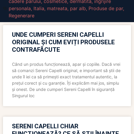
cadere parului
,
cosmetice
,
dermatita
,
ingrijire
personala
,
Italia
,
matreata
,
par alb
,
Produse de par
,
Regenerare
UNDE CUMPERI SERENI CAPELLI
ORIGINAL ȘI CUM EVIȚI PRODUSELE
CONTRAFĂCUTE
Când un produs funcționează, apar și copiile. Dacă vrei
să comanzi Sereni Capelli original, e important să știi de
unde îl iei ca să primești exact tratamentul autentic, la
prețul corect și cu garanție. Îți explicăm mai jos, simplu
și onest. De unde cumperi Sereni Capelli în siguranță
Singurul loc
SERENI CAPELLI CHIAR
FUNCȚIONEAZĂ? CE SĂ ȘTII ÎNAINTE