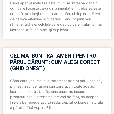
Când apar primele fire albe, mulți se întreabă dacă nu
cumva le lipsește ceva din alimentație. Întrebarea este
corectă: producția de culoare a părului depinde direct
de câteva vitamine și minerale. Când organismul
rămâne fără ele, celulele care dau culoare firului nu mai
lucrează la fel de bine. Îți explicăm
CEL MAI BUN TRATAMENT PENTRU
PĂRUL CĂRUNT: CUM ALEGI CORECT
(GHID ONEST)
Când cauți „cel mai bun tratament pentru părul cărunt”,
primești zeci de răspunsuri care spun toate același
lucru: „al nostru”. Un răspuns onest nu începe cu
produsul, ci cu întrebarea: ce vrei de fapt, să acoperi
firele albe repede sau să redai treptat culoarea naturală
a părului, fără vopsea? Îți