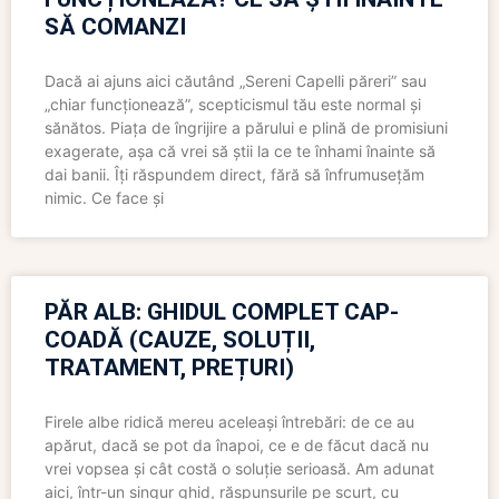
SĂ COMANZI
Dacă ai ajuns aici căutând „Sereni Capelli păreri” sau
„chiar funcționează”, scepticismul tău este normal și
sănătos. Piața de îngrijire a părului e plină de promisiuni
exagerate, așa că vrei să știi la ce te înhami înainte să
dai banii. Îți răspundem direct, fără să înfrumusețăm
nimic. Ce face și
PĂR ALB: GHIDUL COMPLET CAP-
COADĂ (CAUZE, SOLUȚII,
TRATAMENT, PREȚURI)
Firele albe ridică mereu aceleași întrebări: de ce au
apărut, dacă se pot da înapoi, ce e de făcut dacă nu
vrei vopsea și cât costă o soluție serioasă. Am adunat
aici, într-un singur ghid, răspunsurile pe scurt, cu