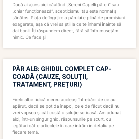
Dacă ai ajuns aici căutând „Sereni Capelli păreri” sau
„chiar funcționează”, scepticismul tău este normal și
sănătos. Piața de îngrijire a părului e plină de promisiuni
exagerate, așa că vrei să știi la ce te înhami înainte să
dai banii. Îți răspundem direct, fără să înfrumusețăm
nimic. Ce face și
PĂR ALB: GHIDUL COMPLET CAP-
COADĂ (CAUZE, SOLUȚII,
TRATAMENT, PREȚURI)
Firele albe ridică mereu aceleași întrebări: de ce au
apărut, dacă se pot da înapoi, ce e de făcut dacă nu
vrei vopsea și cât costă o soluție serioasă. Am adunat
aici, într-un singur ghid, răspunsurile pe scurt, cu
legături către articolele în care intrăm în detaliu pe
fiecare temă.