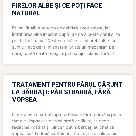
FIRELOR ALBE ȘI CE POȚI FACE
NATURAL
Primul fir alb apare de obicei fără avertisment, iar
întrebarea vine imediat după: de ce albește părul și se
poate face ceva? Vestea bună este că firele albe nu
sunt un accident. În spatele lor stă un mecanism pe
care, odată ce îl înțelegi, îl poți sprijini blând, fără să
TRATAMENT PENTRU PĂRUL CĂRUNT
LA BĂRBAȚI: PĂR ȘI BARBĂ, FĂRĂ
VOPSEA
Firele albe la bărbați apar adesea întâi în barbă și pe la
tâmple. Vopseaua clasică arată artificial, se vede
rădăcina imediat și, sincer, puțini bărbați au chef să
vopsească la două săptămâni. Dacă vrei o soluție mai