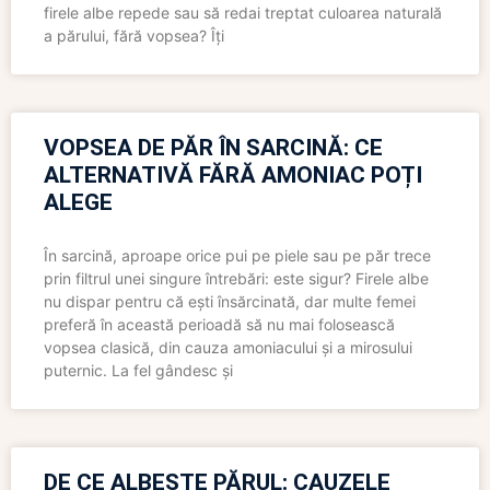
firele albe repede sau să redai treptat culoarea naturală
a părului, fără vopsea? Îți
VOPSEA DE PĂR ÎN SARCINĂ: CE
ALTERNATIVĂ FĂRĂ AMONIAC POȚI
ALEGE
În sarcină, aproape orice pui pe piele sau pe păr trece
prin filtrul unei singure întrebări: este sigur? Firele albe
nu dispar pentru că ești însărcinată, dar multe femei
preferă în această perioadă să nu mai folosească
vopsea clasică, din cauza amoniacului și a mirosului
puternic. La fel gândesc și
DE CE ALBEȘTE PĂRUL: CAUZELE