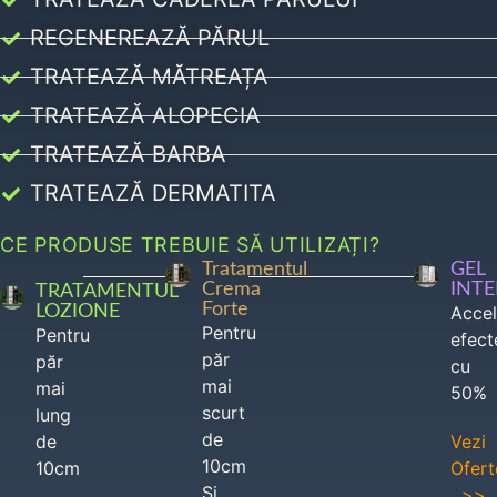
REGENEREAZĂ PĂRUL
TRATEAZĂ MĂTREAȚA
TRATEAZĂ ALOPECIA
TRATEAZĂ BARBA
TRATEAZĂ DERMATITA
CE PRODUSE TREBUIE SĂ UTILIZAȚI?
Tratamentul
GEL
Crema
INT
TRATAMENTUL
Forte
LOZIONE
Acce
Pentru
Pentru
efect
păr
păr
cu
mai
mai
50%
scurt
lung
de
de
Vezi
10cm
10cm
Ofert
Si
>>