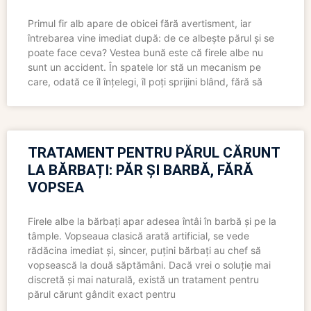
Primul fir alb apare de obicei fără avertisment, iar
întrebarea vine imediat după: de ce albește părul și se
poate face ceva? Vestea bună este că firele albe nu
sunt un accident. În spatele lor stă un mecanism pe
care, odată ce îl înțelegi, îl poți sprijini blând, fără să
TRATAMENT PENTRU PĂRUL CĂRUNT
LA BĂRBAȚI: PĂR ȘI BARBĂ, FĂRĂ
VOPSEA
Firele albe la bărbați apar adesea întâi în barbă și pe la
tâmple. Vopseaua clasică arată artificial, se vede
rădăcina imediat și, sincer, puțini bărbați au chef să
vopsească la două săptămâni. Dacă vrei o soluție mai
discretă și mai naturală, există un tratament pentru
părul cărunt gândit exact pentru