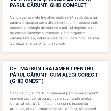
PĂRUL CĂRUNT: GHID COMPLET
Când apar primele fire albe, mulți se întreabă dacă nu
cumva le lipsește ceva din alimentație. Întrebarea este
corectă: producția de culoare a părului depinde direct
de câteva vitamine și minerale. Când organismul
rămâne fără ele, celulele care dau culoare firului nu mai
lucrează la fel de bine. Îți explicăm
CEL MAI BUN TRATAMENT PENTRU
PĂRUL CĂRUNT: CUM ALEGI CORECT
(GHID ONEST)
Când cauți „cel mai bun tratament pentru părul cărunt”,
primești zeci de răspunsuri care spun toate același
lucru: „al nostru”. Un răspuns onest nu începe cu
produsul, ci cu întrebarea: ce vrei de fapt, să acoperi