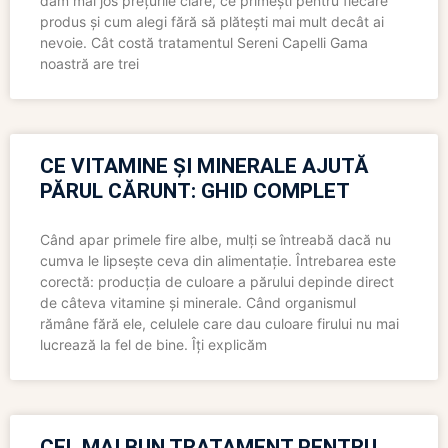
dăm mai jos prețurile clare, ce primești pentru fiecare
produs și cum alegi fără să plătești mai mult decât ai
nevoie. Cât costă tratamentul Sereni Capelli Gama
noastră are trei
CE VITAMINE ȘI MINERALE AJUTĂ
PĂRUL CĂRUNT: GHID COMPLET
Când apar primele fire albe, mulți se întreabă dacă nu
cumva le lipsește ceva din alimentație. Întrebarea este
corectă: producția de culoare a părului depinde direct
de câteva vitamine și minerale. Când organismul
rămâne fără ele, celulele care dau culoare firului nu mai
lucrează la fel de bine. Îți explicăm
CEL MAI BUN TRATAMENT PENTRU