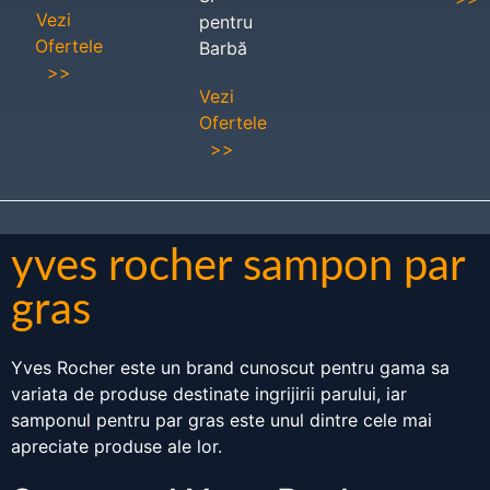
Vezi
pentru
Ofertele
Barbă
>>
Vezi
Ofertele
>>
yves rocher sampon par
gras
Yves Rocher este un brand cunoscut pentru gama sa
variata de produse destinate ingrijirii parului, iar
samponul pentru par gras este unul dintre cele mai
apreciate produse ale lor.