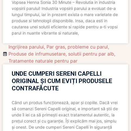
Vopsea Henna Sonia 30 Minute – Revolutia in industria
vopsirii parului! Industria vopsirii parului a evoluat de-a
lungul timpului, iar in prezent exista o mare varietate de
produse si tehnologii disponibile. Insa, daca esti in
cautarea unei solutii eficiente si rapide pentru a-ti vopsi
parul in nuante vibrante si naturale,
Ingrijirea parului
,
Par gras
,
probleme cu parul
,
Produse de infrumusetare
,
solutii pentru par alb
,
Tratamente naturale pentru par
UNDE CUMPERI SERENI CAPELLI
ORIGINAL ȘI CUM EVIȚI PRODUSELE
CONTRAFĂCUTE
Când un produs funcționează, apar și copiile. Dacă vrei
să comanzi Sereni Capelli original, e important să știi de
unde îl iei ca să primești exact tratamentul autentic, la
prețul corect și cu garanție. Îți explicăm mai jos, simplu
și onest. De unde cumperi Sereni Capelli în siguranță