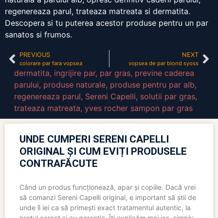
regenereaza parul, trateaza matreata si dermatita.
Descopera si tu puterea acestor produse pentru un par
sanatos si frumos.
PREVIOUS
NEXT
colorare par fara vopsea
vopsea de par blond syoss
dermatita
,
ingrijire par
,
par gras
,
previne caderea
parului
,
produse naturale
,
produse pentru par alb
,
regenereaza parul
,
Sereni Capelli
,
solutii par gras
,
trateaza matreata
,
yves rocher sampon par gras
UNDE CUMPERI SERENI CAPELLI
ORIGINAL ȘI CUM EVIȚI PRODUSELE
CONTRAFĂCUTE
Când un produs funcționează, apar și copiile. Dacă vrei
să comanzi Sereni Capelli original, e important să știi de
unde îl iei ca să primești exact tratamentul autentic, la
prețul corect și cu garanție. Îți explicăm mai jos, simplu