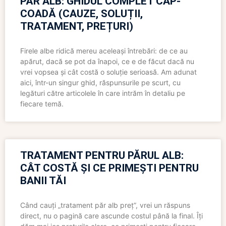
PĂR ALB: GHIDUL COMPLET CAP-
COADĂ (CAUZE, SOLUȚII,
TRATAMENT, PREȚURI)
Firele albe ridică mereu aceleași întrebări: de ce au
apărut, dacă se pot da înapoi, ce e de făcut dacă nu
vrei vopsea și cât costă o soluție serioasă. Am adunat
aici, într-un singur ghid, răspunsurile pe scurt, cu
legături către articolele în care intrăm în detaliu pe
fiecare temă.
TRATAMENT PENTRU PĂRUL ALB:
CÂT COSTĂ ȘI CE PRIMEȘTI PENTRU
BANII TĂI
Când cauți „tratament păr alb preț”, vrei un răspuns
direct, nu o pagină care ascunde costul până la final. Îți