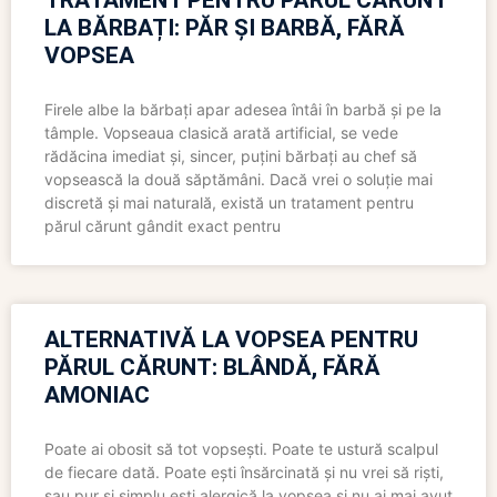
TRATAMENT PENTRU PĂRUL CĂRUNT
LA BĂRBAȚI: PĂR ȘI BARBĂ, FĂRĂ
VOPSEA
Firele albe la bărbați apar adesea întâi în barbă și pe la
tâmple. Vopseaua clasică arată artificial, se vede
rădăcina imediat și, sincer, puțini bărbați au chef să
vopsească la două săptămâni. Dacă vrei o soluție mai
discretă și mai naturală, există un tratament pentru
părul cărunt gândit exact pentru
ALTERNATIVĂ LA VOPSEA PENTRU
PĂRUL CĂRUNT: BLÂNDĂ, FĂRĂ
AMONIAC
Poate ai obosit să tot vopsești. Poate te ustură scalpul
de fiecare dată. Poate ești însărcinată și nu vrei să riști,
sau pur și simplu ești alergică la vopsea și nu ai mai avut