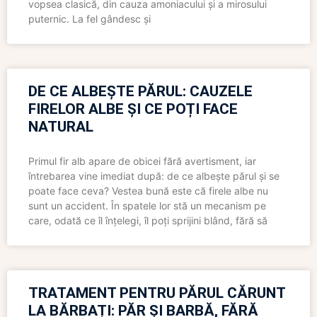
vopsea clasică, din cauza amoniacului și a mirosului
puternic. La fel gândesc și
DE CE ALBEȘTE PĂRUL: CAUZELE
FIRELOR ALBE ȘI CE POȚI FACE
NATURAL
Primul fir alb apare de obicei fără avertisment, iar
întrebarea vine imediat după: de ce albește părul și se
poate face ceva? Vestea bună este că firele albe nu
sunt un accident. În spatele lor stă un mecanism pe
care, odată ce îl înțelegi, îl poți sprijini blând, fără să
TRATAMENT PENTRU PĂRUL CĂRUNT
LA BĂRBAȚI: PĂR ȘI BARBĂ, FĂRĂ