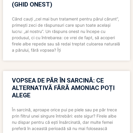
(GHID ONEST)
Când cauți „cel mai bun tratament pentru părul cărunt”,
primești zeci de răspunsuri care spun toate același
lucru: „al nostru”. Un răspuns onest nu începe cu
produsul, ci cu întrebarea: ce vrei de fapt, să acoperi
firele albe repede sau să redai treptat culoarea naturală
a părului, fără vopsea? Îți
VOPSEA DE PĂR ÎN SARCINĂ: CE
ALTERNATIVĂ FĂRĂ AMONIAC POȚI
ALEGE
În sarcină, aproape orice pui pe piele sau pe păr trece
prin filtrul unei singure întrebări: este sigur? Firele albe
nu dispar pentru că ești însărcinată, dar multe femei
preferă în această perioadă să nu mai folosească