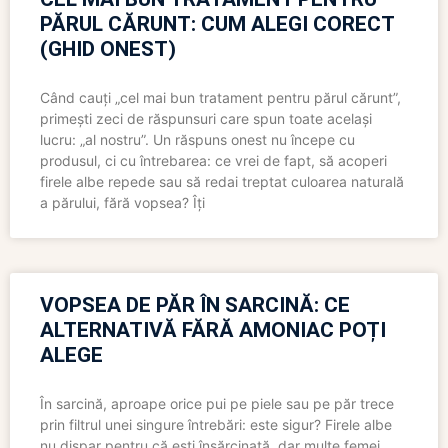
PĂRUL CĂRUNT: CUM ALEGI CORECT
(GHID ONEST)
Când cauți „cel mai bun tratament pentru părul cărunt”,
primești zeci de răspunsuri care spun toate același
lucru: „al nostru”. Un răspuns onest nu începe cu
produsul, ci cu întrebarea: ce vrei de fapt, să acoperi
firele albe repede sau să redai treptat culoarea naturală
a părului, fără vopsea? Îți
VOPSEA DE PĂR ÎN SARCINĂ: CE
ALTERNATIVĂ FĂRĂ AMONIAC POȚI
ALEGE
În sarcină, aproape orice pui pe piele sau pe păr trece
prin filtrul unei singure întrebări: este sigur? Firele albe
nu dispar pentru că ești însărcinată, dar multe femei