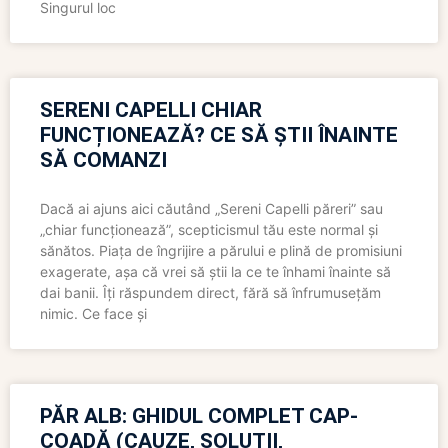
Singurul loc
SERENI CAPELLI CHIAR
FUNCȚIONEAZĂ? CE SĂ ȘTII ÎNAINTE
SĂ COMANZI
Dacă ai ajuns aici căutând „Sereni Capelli păreri” sau
„chiar funcționează”, scepticismul tău este normal și
sănătos. Piața de îngrijire a părului e plină de promisiuni
exagerate, așa că vrei să știi la ce te înhami înainte să
dai banii. Îți răspundem direct, fără să înfrumusețăm
nimic. Ce face și
PĂR ALB: GHIDUL COMPLET CAP-
COADĂ (CAUZE, SOLUȚII,