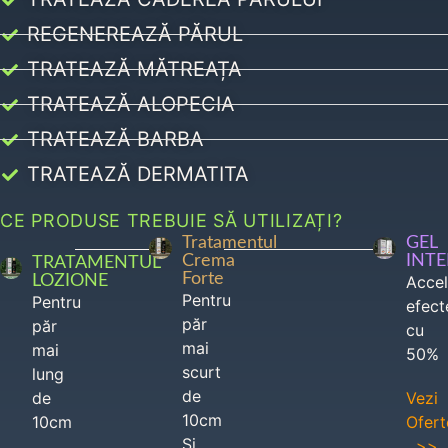
REGENEREAZĂ PĂRUL
TRATEAZĂ MĂTREAȚA
TRATEAZĂ ALOPECIA
TRATEAZĂ BARBA
TRATEAZĂ DERMATITA
CE PRODUSE TREBUIE SĂ UTILIZAȚI?
Tratamentul
GEL
Crema
INT
TRATAMENTUL
Forte
LOZIONE
Acce
Pentru
Pentru
efect
păr
păr
cu
mai
mai
50%
scurt
lung
de
de
Vezi
10cm
10cm
Ofert
Si
>>