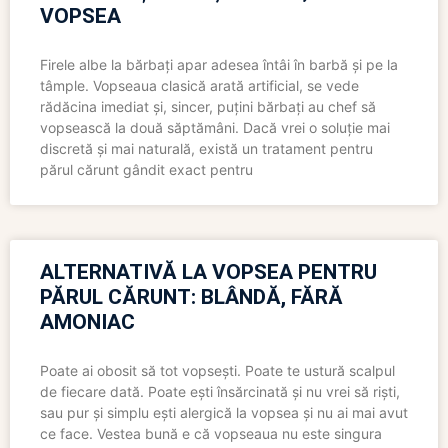
VOPSEA
Firele albe la bărbați apar adesea întâi în barbă și pe la
tâmple. Vopseaua clasică arată artificial, se vede
rădăcina imediat și, sincer, puțini bărbați au chef să
vopsească la două săptămâni. Dacă vrei o soluție mai
discretă și mai naturală, există un tratament pentru
părul cărunt gândit exact pentru
ALTERNATIVĂ LA VOPSEA PENTRU
PĂRUL CĂRUNT: BLÂNDĂ, FĂRĂ
AMONIAC
Poate ai obosit să tot vopsești. Poate te ustură scalpul
de fiecare dată. Poate ești însărcinată și nu vrei să riști,
sau pur și simplu ești alergică la vopsea și nu ai mai avut
ce face. Vestea bună e că vopseaua nu este singura