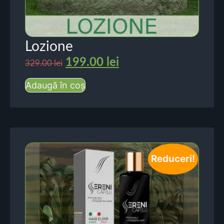
Lozione
199.00
lei
329.00
lei
Adaugă în coș
Reduceri!