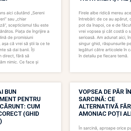
uns aici căutând „Sereni
Firele albe ridică mereu ace
eri” sau „chiar
întrebări: de ce au apărut,
ză”, scepticismul tău este
pot da înapoi, ce e de făcu
ănătos. Piața de îngrijire a
vrei vopsea și cât costă o s
lină de promisiuni
serioasă. Am adunat aici, în
așa că vrei să știi la ce te
singur ghid, răspunsurile pe
nte să dai banii. Îți
legături către articolele în 
direct, fără să
în detaliu pe fiecare temă.
ăm nimic. Ce face și
I BUN
VOPSEA DE PĂR Î
MENT PENTRU
SARCINĂ: CE
 CĂRUNT: CUM
ALTERNATIVĂ FĂ
CORECT (GHID
AMONIAC POȚI A
)
În sarcină, aproape orice pu