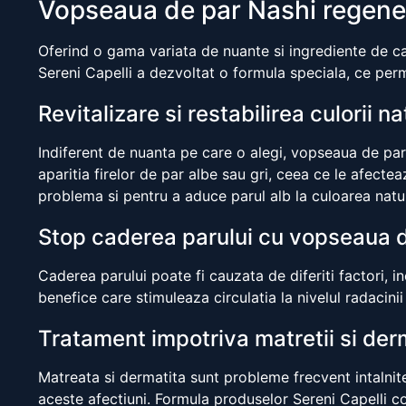
Vopseaua de par Nashi regenere
Oferind o gama variata de nuante si ingrediente de ca
Sereni Capelli a dezvoltat o formula speciala, ce per
Revitalizare si restabilirea culorii n
Indiferent de nuanta pe care o alegi, vopseaua de par 
aparitia firelor de par albe sau gri, ceea ce le afecte
problema si pentru a aduce parul alb la culoarea natur
Stop caderea parului cu vopseaua 
Caderea parului poate fi cauzata de diferiti factori,
benefice care stimuleaza circulatia la nivelul radacini
Tratament impotriva matretii si der
Matreata si dermatita sunt probleme frecvent intalnite
aceste afectiuni. Formula produselor Sereni Capelli con