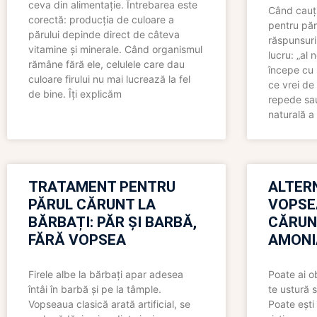
ceva din alimentație. Întrebarea este
Când cauți
corectă: producția de culoare a
pentru păr
părului depinde direct de câteva
răspunsuri
vitamine și minerale. Când organismul
lucru: „al
rămâne fără ele, celulele care dau
începe cu 
culoare firului nu mai lucrează la fel
ce vrei de 
de bine. Îți explicăm
repede sau
naturală a 
TRATAMENT PENTRU
ALTER
PĂRUL CĂRUNT LA
VOPSE
BĂRBAȚI: PĂR ȘI BARBĂ,
CĂRUN
FĂRĂ VOPSEA
AMONI
Firele albe la bărbați apar adesea
Poate ai o
întâi în barbă și pe la tâmple.
te ustură 
Vopseaua clasică arată artificial, se
Poate ești 