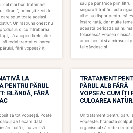
sau pe păr trece prin filtrul
 „cel mai bun tratament
singure întrebări: este sigur
ul cărunt”, primești zeci de
albe nu dispar pentru că eș
 care spun toate același
însărcinată, dar multe femei
 nostru”. Un răspuns onest nu
această perioadă să nu ma
produsul, ci cu întrebarea:
folosească vopsea clasică,
fapt, să acoperi firele albe
amoniacului și a mirosului p
 să redai treptat culoarea
fel gândesc și
părului, fără vopsea? Îți
NATIVĂ LA
TRATAMENT PEN
A PENTRU PĂRUL
PĂRUL ALB FĂRĂ
T: BLÂNDĂ, FĂRĂ
VOPSEA: CUM ÎȚI 
AC
CULOAREA NATUR
bosit să tot vopsești. Poate
Un tratament pentru părul 
scalpul de fiecare dată.
vopsește: hrănește scalpul 
însărcinată și nu vrei să
organismul să redea trepta