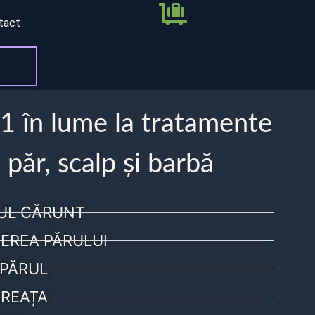
tact
 1 în lume la tratamente
 păr, scalp și barbă
UL CĂRUNT
EREA PĂRULUI
PĂRUL
REAȚA