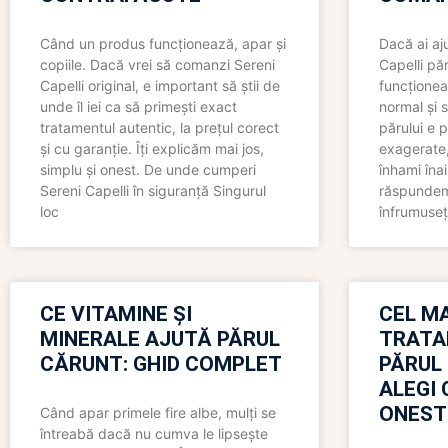
Când un produs funcționează, apar și
Dacă ai aj
copiile. Dacă vrei să comanzi Sereni
Capelli păr
Capelli original, e important să știi de
funcționea
unde îl iei ca să primești exact
normal și s
tratamentul autentic, la prețul corect
părului e p
și cu garanție. Îți explicăm mai jos,
exagerate, 
simplu și onest. De unde cumperi
înhami înai
Sereni Capelli în siguranță Singurul
răspundem 
loc
înfrumuseț
CE VITAMINE ȘI
CEL MA
MINERALE AJUTĂ PĂRUL
TRATA
CĂRUNT: GHID COMPLET
PĂRUL
ALEGI 
ONEST
Când apar primele fire albe, mulți se
întreabă dacă nu cumva le lipsește