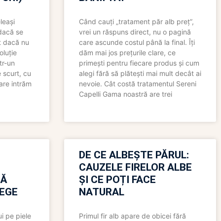
leași
Când cauți „tratament păr alb preț”,
 dacă se
vrei un răspuns direct, nu o pagină
t dacă nu
care ascunde costul până la final. Îți
oluție
dăm mai jos prețurile clare, ce
tr-un
primești pentru fiecare produs și cum
 scurt, cu
alegi fără să plătești mai mult decât ai
care intrăm
nevoie. Cât costă tratamentul Sereni
Capelli Gama noastră are trei
N
DE CE ALBEȘTE PĂRUL:
CAUZELE FIRELOR ALBE
RĂ
ȘI CE POȚI FACE
LEGE
NATURAL
i pe piele
Primul fir alb apare de obicei fără