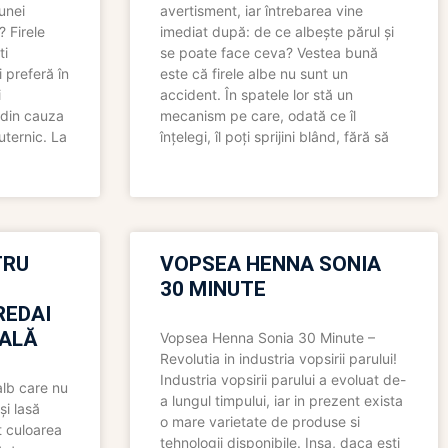
 unei
avertisment, iar întrebarea vine
? Firele
imediat după: de ce albește părul și
ti
se poate face ceva? Vestea bună
 preferă în
este că firele albe nu sunt un
i
accident. În spatele lor stă un
 din cauza
mecanism pe care, odată ce îl
uternic. La
înțelegi, îl poți sprijini blând, fără să
TRU
VOPSEA HENNA SONIA
30 MINUTE
REDAI
ALĂ
Vopsea Henna Sonia 30 Minute –
Revolutia in industria vopsirii parului!
Industria vopsirii parului a evoluat de-
alb care nu
a lungul timpului, iar in prezent exista
și lasă
o mare varietate de produse si
t culoarea
tehnologii disponibile. Insa, daca esti