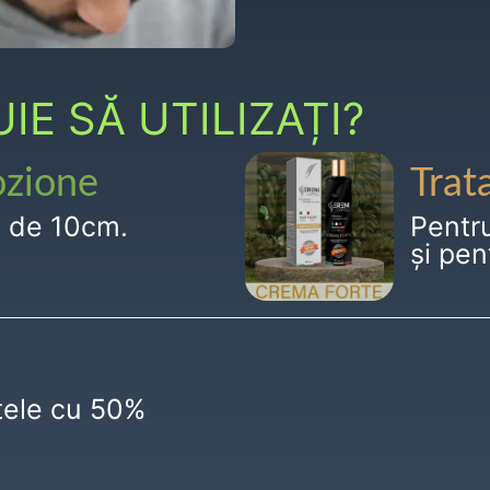
E SĂ UTILIZAȚI?
ozione
Trat
g de 10cm.
Pentr
și pen
ctele cu 50%