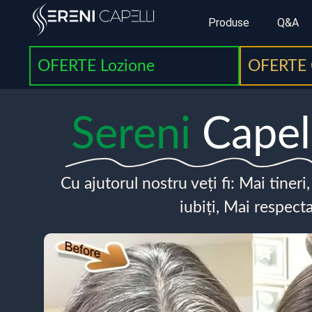
Produse
Q&A
OFERTE Lozione
OFERTE 
Sereni
Capel
Cu ajutorul nostru veți fi: Mai tineri
iubiți, Mai respecta