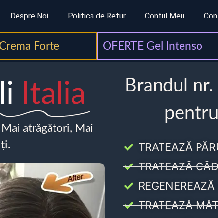
Despre Noi
Politica de Retur
Contul Meu
Con
Crema Forte
OFERTE Gel Intenso
Brandul nr.
li
Italia
pentru
, Mai atrăgători, Mai
ți.
TRATEAZĂ PĂR
TRATEAZĂ CĂD
REGENEREAZĂ 
TRATEAZĂ MĂT