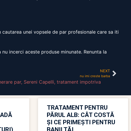
in cautarea unei vopsele de par profesionale care sa iti
sa nu incerci aceste produse minunate. Renunta la
NEXT
nu imi creste barba
nerare par
,
Sereni Capelli
,
tratament impotriva
TRATAMENT PENTRU
OADĂ
PĂRUL ALB: CÂT COSTĂ
ȘI CE PRIMEȘTI PENTRU
URI)
BANII TĂI