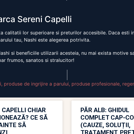
rca Sereni Capelli
 calitatii lor superioare si preturilor accesibile. Daca esti 
arului tau, Nashi este alegerea potrivita.
hi si beneficiile utilizarii acesteia, nu mai exista motive 
ar frumos, sanatos si stralucitor!
i
,
produse de ingrijire a parului
,
produse profesionale
,
rege
 CAPELLI CHIAR
PĂR ALB: GHIDUL
IONEAZĂ? CE SĂ
COMPLET CAP-C
NAINTE SĂ
(CAUZE, SOLUȚII,
ZI
TRATAMENT, PREȚ