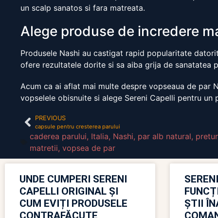
un scalp sanatos si fara matreata.
Alege produse de incredere ma
Produsele Nashi au castigat rapid popularitate datorita
ofere rezultatele dorite si sa aiba grija de sanatatea p
Acum ca ai aflat mai multe despre vopseaua de par Nas
vopselele obisnuite si alege Sereni Capelli pentru un p
PREVIOUS
capsule pentru cresterea parului
caderea parului
,
Italia
,
Nashi
,
par alb natural
,
pretur
matretii
,
vopsea de par
UNDE CUMPERI SERENI
SERENI
CAPELLI ORIGINAL ȘI
FUNCȚ
CUM EVIȚI PRODUSELE
ȘTII Î
CONTRAFĂCUTE
COMAN