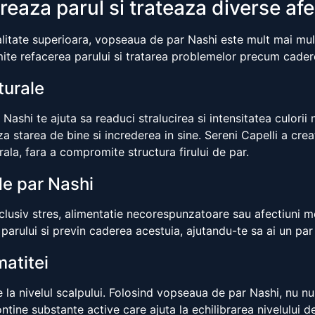
aza parul si trateaza diverse afe
litate superioara, vopseaua de par Nashi este mult mai mul
mite refacerea parului si tratarea problemelor precum cadere
aturale
Nashi te ajuta sa readuci stralucirea si intensitatea culorii
aza starea de bine si increderea in sine. Sereni Capelli a cr
ala, fara a compromite structura firului de par.
de par Nashi
 inclusiv stres, alimentatie necorespunzatoare sau afectiuni
i parului si previn caderea acestuia, ajutandu-te sa ai un par
matitei
 la nivelul scalpului. Folosind vopseaua de par Nashi, nu nu
tine substante active care ajuta la echilibrarea nivelului de 