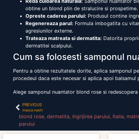
Reda culoarea naturala:
Samponul nuantator blon
obtine un blond plin de stralucire si prospetime.
Opreste caderea parului:
Produsul contine ingred
Regenereaza parul:
Formula imbogatita cu vitami
agresiunilor externe.
Trateaza matreata si dermatita:
Datorita proprie
dermatitei scalpului.
Cum sa folosesti samponul nu
Pentru a obtine rezultatele dorite, aplica samponul 
procedeul daca este necesar si aplica apoi balsamul po
Alege samponul nuantator blond rose si redescopera fr
PREVIOUS
masca nashi
blond rose
,
dermatita
,
Ingrijirea parului
,
Italia
,
matr
parului