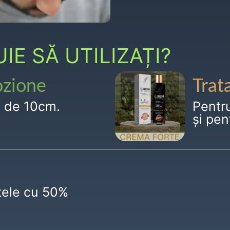
E SĂ UTILIZAȚI?
ozione
Trat
g de 10cm.
Pentr
și pen
ctele cu 50%