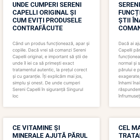
UNDE CUMPERI SERENI
SERENI
CAPELLI ORIGINAL ȘI
FUNCȚ
CUM EVIȚI PRODUSELE
ȘTII Î
CONTRAFĂCUTE
COMAN
Când un produs funcționează, apar și
Dacă ai aj
copiile. Dacă vrei să comanzi Sereni
Capelli păr
Capelli original, e important să știi de
funcționea
unde îl iei ca să primești exact
normal și s
tratamentul autentic, la prețul corect
părului e p
și cu garanție. Îți explicăm mai jos,
exagerate, 
simplu și onest. De unde cumperi
înhami înai
Sereni Capelli în siguranță Singurul
răspundem 
loc
înfrumuseț
CE VITAMINE ȘI
CEL MA
MINERALE AJUTĂ PĂRUL
TRATA