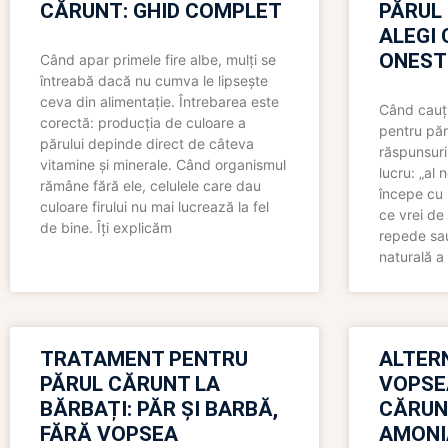
CĂRUNT: GHID COMPLET
PĂRUL
ALEGI 
ONEST
Când apar primele fire albe, mulți se
întreabă dacă nu cumva le lipsește
ceva din alimentație. Întrebarea este
Când cauți
corectă: producția de culoare a
pentru păr
părului depinde direct de câteva
răspunsuri
vitamine și minerale. Când organismul
lucru: „al
rămâne fără ele, celulele care dau
începe cu 
culoare firului nu mai lucrează la fel
ce vrei de 
de bine. Îți explicăm
repede sau
naturală a 
TRATAMENT PENTRU
ALTER
PĂRUL CĂRUNT LA
VOPSE
BĂRBAȚI: PĂR ȘI BARBĂ,
CĂRUN
FĂRĂ VOPSEA
AMONI