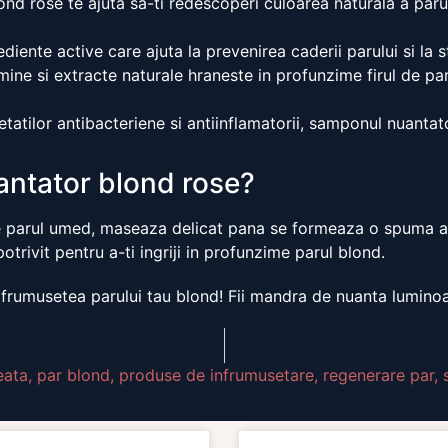
d rose te ajuta sa-ti redescoperi culoarea naturala a parul
iente active care ajuta la prevenirea caderii parului si la s
ne si extracte naturale hraneste in profunzime firul de par, 
tatilor antibacteriene si antiinflamatorii, samponul nuantat
antator blond rose?
pe parul umed, maseaza delicat pana se formeaza o spuma ab
trivit pentru a-ti ingriji in profunzime parul blond.
umusetea parului tau blond! Fii mandra de nuanta luminoasa
eata
,
par blond
,
produse de infrumusetare
,
regenerare par
,