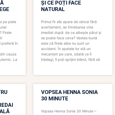
RĂ
ȘI CE POȚI FACE
LEGE
NATURAL
i pe piele
Primul fir alb apare de obicei fără
 unei
avertisment, iar întrebarea vine
? Firele
imediat după: de ce albește părul și
ti
se poate face ceva? Vestea bună
 preferă în
este că firele albe nu sunt un
i
accident. În spatele lor stă un
 din cauza
mecanism pe care, odată ce îl
uternic. La
înțelegi, îl poți sprijini blând, fără să
TRU
VOPSEA HENNA SONIA
30 MINUTE
REDAI
ALĂ
Vopsea Henna Sonia 30 Minute –