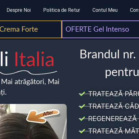
Despre Noi
Politica de Retur
Contul Meu
Con
Crema Forte
OFERTE Gel Intenso
Brandul nr.
li
Italia
pentru
, Mai atrăgători, Mai
ți.
TRATEAZĂ PĂR
TRATEAZĂ CĂD
REGENEREAZĂ 
TRATEAZĂ MĂT