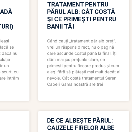
TRATAMENT PENTRU
OADĂ
PĂRUL ALB: CÂT COSTĂ
ȘI CE PRIMEȘTI PENTRU
URI)
BANII TĂI
leași
Când cauți „tratament păr alb preț”,
 dacă se
vrei un răspuns direct, nu o pagină
t dacă nu
care ascunde costul până la final. Îți
oluție
dăm mai jos prețurile clare, ce
tr-un
primești pentru fiecare produs și cum
 scurt, cu
alegi fără să plătești mai mult decât ai
care intrăm
nevoie. Cât costă tratamentul Sereni
Capelli Gama noastră are trei
N
DE CE ALBEȘTE PĂRUL:
CAUZELE FIRELOR ALBE