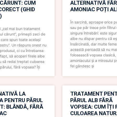
 CĂRUNT: CUM
ALTERNATIVĂ FĂ
CORECT (GHID
AMONIAC POȚI A
)
În sarcină, aproape orice pu
sau pe păr trece prin filtrul
 „cel mai bun tratament
singure întrebări: este sigur
ul cărunt”, primești zeci de
albe nu dispar pentru că eș
 care spun toate același
însărcinată, dar multe femei
 nostru”. Un răspuns onest nu
această perioadă să nu ma
produsul, ci cu întrebarea:
folosească vopsea clasică,
fapt, să acoperi firele albe
amoniacului și a mirosului p
 să redai treptat culoarea
fel gândesc și
părului, fără vopsea? Îți
NATIVĂ LA
TRATAMENT PEN
A PENTRU PĂRUL
PĂRUL ALB FĂRĂ
T: BLÂNDĂ, FĂRĂ
VOPSEA: CUM ÎȚI 
AC
CULOAREA NATUR