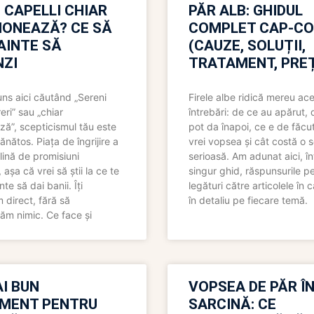
 CAPELLI CHIAR
PĂR ALB: GHIDUL
IONEAZĂ? CE SĂ
COMPLET CAP-C
NAINTE SĂ
(CAUZE, SOLUȚII,
ZI
TRATAMENT, PREȚ
uns aici căutând „Sereni
Firele albe ridică mereu ace
eri” sau „chiar
întrebări: de ce au apărut,
ză”, scepticismul tău este
pot da înapoi, ce e de făcu
ănătos. Piața de îngrijire a
vrei vopsea și cât costă o s
lină de promisiuni
serioasă. Am adunat aici, în
așa că vrei să știi la ce te
singur ghid, răspunsurile pe
nte să dai banii. Îți
legături către articolele în 
direct, fără să
în detaliu pe fiecare temă.
ăm nimic. Ce face și
I BUN
VOPSEA DE PĂR Î
MENT PENTRU
SARCINĂ: CE