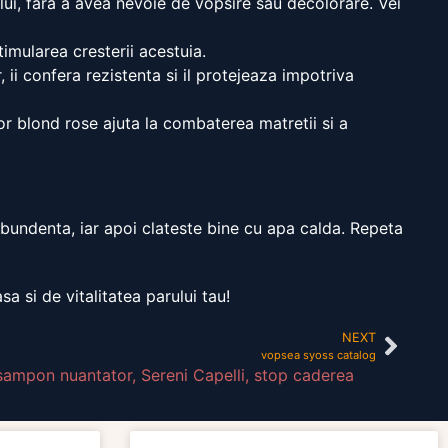
ui, fara a avea nevoie de vopsire sau decolorare. Vei
timularea cresterii acestuia.
ii confera rezistenta si il protejeaza impotriva
or blond rose ajuta la combaterea matretii si a
undenta, iar apoi clateste bine cu apa calda. Repeta
 si de vitalitatea parului tau!
NEXT
vopsea syoss catalog
sampon nuantator
,
Sereni Capelli
,
stop caderea