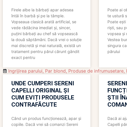
Firele albe la bărbați apar adesea
Poate ai o
întâi în barbă și pe la tâmple.
te ustură 
Vopseaua clasică arată artificial, se
Poate ești 
vede rădăcina imediat și, sincer,
riști, sau 
puțini bărbați au chef să vopsească
vopsea și 
la două săptămâni. Dacă vrei o soluție
Vestea bu
mai discretă și mai naturală, există un
singura ca
tratament pentru părul cărunt gândit
părului
exact pentru
Ingrijirea parului
,
Par blond
,
Produse de infrumusetare
,
UNDE CUMPERI SERENI
SERENI
CAPELLI ORIGINAL ȘI
FUNCȚ
CUM EVIȚI PRODUSELE
ȘTII Î
CONTRAFĂCUTE
COMAN
Când un produs funcționează, apar și
Dacă ai aj
copiile. Dacă vrei să comanzi Sereni
Capelli păr