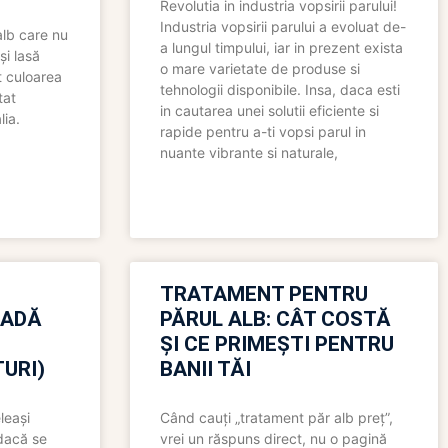
Revolutia in industria vopsirii parului!
Industria vopsirii parului a evoluat de-
alb care nu
a lungul timpului, iar in prezent exista
și lasă
o mare varietate de produse si
t culoarea
tehnologii disponibile. Insa, daca esti
tat
in cautarea unei solutii eficiente si
lia.
rapide pentru a-ti vopsi parul in
nuante vibrante si naturale,
TRATAMENT PENTRU
OADĂ
PĂRUL ALB: CÂT COSTĂ
ȘI CE PRIMEȘTI PENTRU
URI)
BANII TĂI
leași
Când cauți „tratament păr alb preț”,
 dacă se
vrei un răspuns direct, nu o pagină