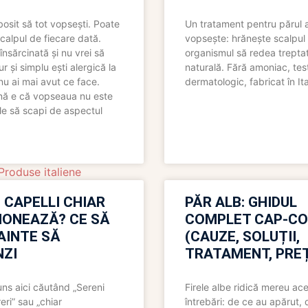
bosit să tot vopsești. Poate
Un tratament pentru părul 
scalpul de fiecare dată.
vopsește: hrănește scalpul 
însărcinată și nu vrei să
organismul să redea trepta
pur și simplu ești alergică la
naturală. Fără amoniac, tes
nu ai mai avut ce face.
dermatologic, fabricat în Ita
nă e că vopseaua nu este
le să scapi de aspectul
Produse italiene
 CAPELLI CHIAR
PĂR ALB: GHIDUL
IONEAZĂ? CE SĂ
COMPLET CAP-C
NAINTE SĂ
(CAUZE, SOLUȚII,
ZI
TRATAMENT, PREȚ
uns aici căutând „Sereni
Firele albe ridică mereu ace
eri” sau „chiar
întrebări: de ce au apărut,