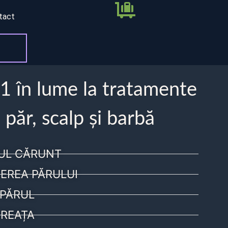
tact
 1 în lume la tratamente
 păr, scalp și barbă
UL CĂRUNT
EREA PĂRULUI
PĂRUL
REAȚA