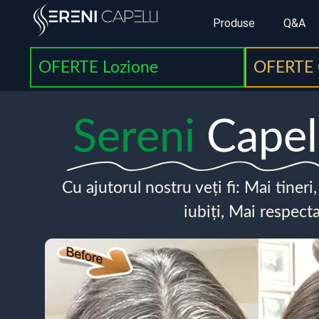
Produse
Q&A
OFERTE Lozione
OFERTE 
Sereni
Capel
Cu ajutorul nostru veți fi: Mai tineri
iubiți, Mai respecta