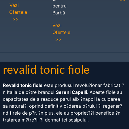
Vezi
pentru
Ofertele
Barbă
>>
Vezi
Ofertele
>>
revalid tonic fiole
Revalid tonic fiole
este produsul revolu?ionar fabricat ?
n Italia de c?tre brandul
Sereni Capelli
. Aceste fiole au
capacitatea de a readuce parul alb ?napoi la culoarea
sa natural?, oprind definitiv c?derea p?rului ?i regener?
nd firele de p?r. ?n plus, ele au propriet??i benefice ?n
tratarea m?tre?ii ?i dermatitei scalpului.