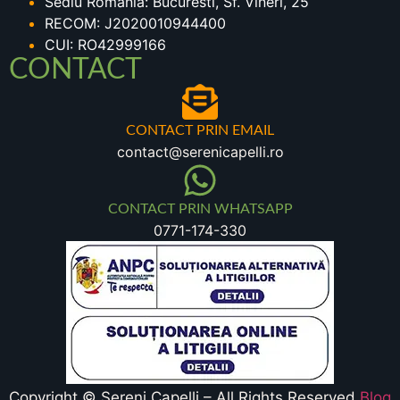
Sediu Romania: Bucuresti, Sf. Vineri, 25
RECOM: J2020010944400
CUI: RO42999166
CONTACT
CONTACT PRIN EMAIL
contact@serenicapelli.ro
CONTACT PRIN WHATSAPP
0771-174-330
Copyright © Sereni Capelli – All Rights Reserved
Blog