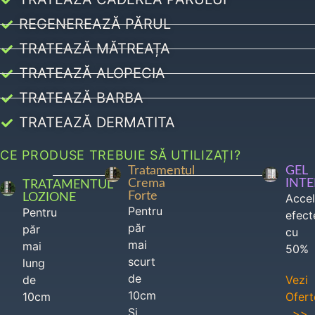
REGENEREAZĂ PĂRUL
TRATEAZĂ MĂTREAȚA
TRATEAZĂ ALOPECIA
TRATEAZĂ BARBA
TRATEAZĂ DERMATITA
CE PRODUSE TREBUIE SĂ UTILIZAȚI?
Tratamentul
GEL
Crema
INT
TRATAMENTUL
Forte
LOZIONE
Acce
Pentru
Pentru
efect
păr
păr
cu
mai
mai
50%
scurt
lung
de
de
Vezi
10cm
10cm
Ofert
Si
>>