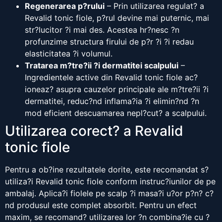
Regenerarea p?rului
– Prin utilizarea regulat? a
Revalid tonic fiole, p?rul devine mai puternic, mai
str?lucitor ?i mai des. Acestea hr?nesc ?n
profunzime structura firului de p?r ?i ?i redau
elasticitatea ?i volumul.
Tratarea m?tre?ii ?i dermatitei scalpului
–
Ingredientele active din Revalid tonic fiole ac?
ioneaz? asupra cauzelor principale ale m?tre?ii ?i
dermatitei, reduc?nd inflama?ia ?i elimin?nd ?n
mod eficient descuamarea nepl?cut? a scalpului.
Utilizarea corect? a Revalid
tonic fiole
Pentru a ob?ine rezultatele dorite, este recomandat s?
utiliza?i Revalid tonic fiole conform instruc?iunilor de pe
ambalaj. Aplica?i fiolele pe scalp ?i masa?i u?or p?n? c?
nd produsul este complet absorbit. Pentru un efect
maxim, se recomand? utilizarea lor ?n combina?ie cu ?