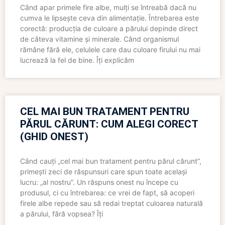
Când apar primele fire albe, mulți se întreabă dacă nu
cumva le lipsește ceva din alimentație. Întrebarea este
corectă: producția de culoare a părului depinde direct
de câteva vitamine și minerale. Când organismul
rămâne fără ele, celulele care dau culoare firului nu mai
lucrează la fel de bine. Îți explicăm
CEL MAI BUN TRATAMENT PENTRU
PĂRUL CĂRUNT: CUM ALEGI CORECT
(GHID ONEST)
Când cauți „cel mai bun tratament pentru părul cărunt”,
primești zeci de răspunsuri care spun toate același
lucru: „al nostru”. Un răspuns onest nu începe cu
produsul, ci cu întrebarea: ce vrei de fapt, să acoperi
firele albe repede sau să redai treptat culoarea naturală
a părului, fără vopsea? Îți