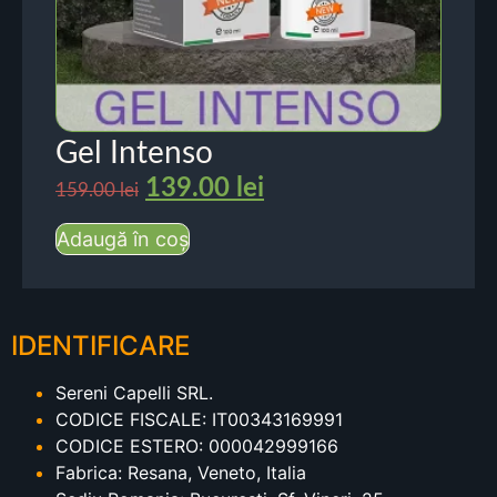
Gel Intenso
139.00
lei
159.00
lei
Adaugă în coș
IDENTIFICARE
Sereni Capelli SRL.
CODICE FISCALE: IT00343169991
CODICE ESTERO: 000042999166
Fabrica: Resana, Veneto, Italia