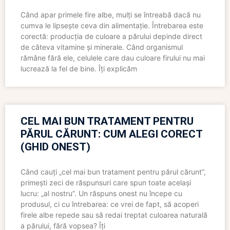
Când apar primele fire albe, mulți se întreabă dacă nu
cumva le lipsește ceva din alimentație. Întrebarea este
corectă: producția de culoare a părului depinde direct
de câteva vitamine și minerale. Când organismul
rămâne fără ele, celulele care dau culoare firului nu mai
lucrează la fel de bine. Îți explicăm
CEL MAI BUN TRATAMENT PENTRU
PĂRUL CĂRUNT: CUM ALEGI CORECT
(GHID ONEST)
Când cauți „cel mai bun tratament pentru părul cărunt”,
primești zeci de răspunsuri care spun toate același
lucru: „al nostru”. Un răspuns onest nu începe cu
produsul, ci cu întrebarea: ce vrei de fapt, să acoperi
firele albe repede sau să redai treptat culoarea naturală
a părului, fără vopsea? Îți