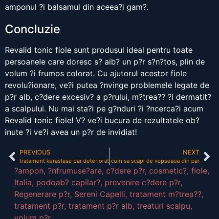
amponul ?i balsamul din aceea?i gam?.
Concluzie
Revalid tonic fiole sunt produsul ideal pentru toate
persoanele care doresc s? aib? un p?r s?n?tos, plin de
volum ?i frumos colorat. Cu ajutorul acestor fiole
revolu?ionare, ve?i putea ?nvinge problemele legate de
p?r alb, c?dere excesiv? a p?rului, m?trea?? ?i dermatit?
a scalpului. Nu mai sta?i pe g?nduri ?i ?ncerca?i acum
Revalid tonic fiole! V? ve?i bucura de rezultatele ob?
inute ?i ve?i avea un p?r de invidiat!
PREVIOUS
NEXT
tratament kerastase par deteriorat
cum sa scapi de vopseaua din par
?ampon
,
?nfrumuse?are
,
c?dere p?r
,
cosmetic?
,
fiole
,
Italia
,
podoab? capilar?
,
prevenire c?dere p?r
,
Regenerare p?r
,
Sereni Capelli
,
tratament m?trea??
,
tratament p?r
,
tratament p?r alb
,
treaturi scalpu
,
volum p?r