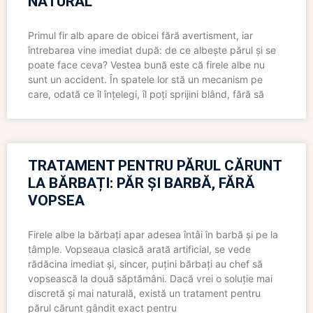
NATURAL
Primul fir alb apare de obicei fără avertisment, iar
întrebarea vine imediat după: de ce albește părul și se
poate face ceva? Vestea bună este că firele albe nu
sunt un accident. În spatele lor stă un mecanism pe
care, odată ce îl înțelegi, îl poți sprijini blând, fără să
TRATAMENT PENTRU PĂRUL CĂRUNT
LA BĂRBAȚI: PĂR ȘI BARBĂ, FĂRĂ
VOPSEA
Firele albe la bărbați apar adesea întâi în barbă și pe la
tâmple. Vopseaua clasică arată artificial, se vede
rădăcina imediat și, sincer, puțini bărbați au chef să
vopsească la două săptămâni. Dacă vrei o soluție mai
discretă și mai naturală, există un tratament pentru
părul cărunt gândit exact pentru