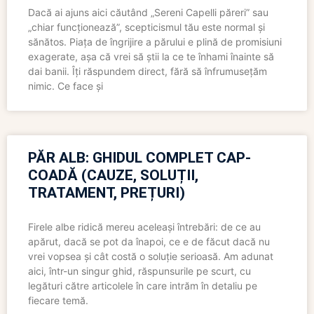
Dacă ai ajuns aici căutând „Sereni Capelli păreri” sau
„chiar funcționează”, scepticismul tău este normal și
sănătos. Piața de îngrijire a părului e plină de promisiuni
exagerate, așa că vrei să știi la ce te înhami înainte să
dai banii. Îți răspundem direct, fără să înfrumusețăm
nimic. Ce face și
PĂR ALB: GHIDUL COMPLET CAP-
COADĂ (CAUZE, SOLUȚII,
TRATAMENT, PREȚURI)
Firele albe ridică mereu aceleași întrebări: de ce au
apărut, dacă se pot da înapoi, ce e de făcut dacă nu
vrei vopsea și cât costă o soluție serioasă. Am adunat
aici, într-un singur ghid, răspunsurile pe scurt, cu
legături către articolele în care intrăm în detaliu pe
fiecare temă.