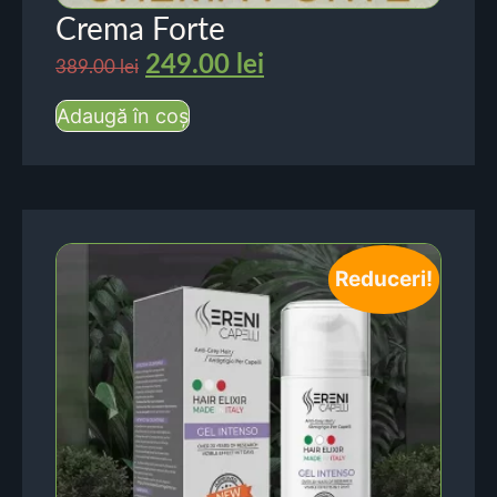
Crema Forte
249.00
lei
389.00
lei
Adaugă în coș
Reduceri!