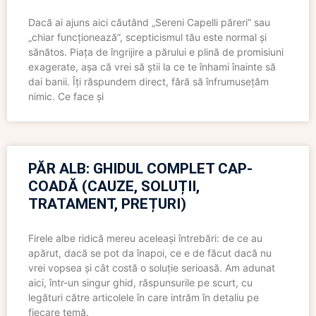
Dacă ai ajuns aici căutând „Sereni Capelli păreri” sau
„chiar funcționează”, scepticismul tău este normal și
sănătos. Piața de îngrijire a părului e plină de promisiuni
exagerate, așa că vrei să știi la ce te înhami înainte să
dai banii. Îți răspundem direct, fără să înfrumusețăm
nimic. Ce face și
PĂR ALB: GHIDUL COMPLET CAP-
COADĂ (CAUZE, SOLUȚII,
TRATAMENT, PREȚURI)
Firele albe ridică mereu aceleași întrebări: de ce au
apărut, dacă se pot da înapoi, ce e de făcut dacă nu
vrei vopsea și cât costă o soluție serioasă. Am adunat
aici, într-un singur ghid, răspunsurile pe scurt, cu
legături către articolele în care intrăm în detaliu pe
fiecare temă.