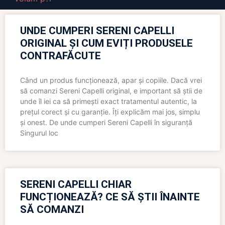
UNDE CUMPERI SERENI CAPELLI
ORIGINAL ȘI CUM EVIȚI PRODUSELE
CONTRAFĂCUTE
Când un produs funcționează, apar și copiile. Dacă vrei
să comanzi Sereni Capelli original, e important să știi de
unde îl iei ca să primești exact tratamentul autentic, la
prețul corect și cu garanție. Îți explicăm mai jos, simplu
și onest. De unde cumperi Sereni Capelli în siguranță
Singurul loc
SERENI CAPELLI CHIAR
FUNCȚIONEAZĂ? CE SĂ ȘTII ÎNAINTE
SĂ COMANZI