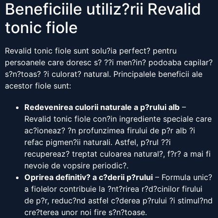
Beneficiile utiliz?rii Revalid
tonic fiole
Revalid tonic fiole sunt solu?ia perfect? pentru
persoanele care doresc s? ??i men?in? podoaba capilar?
s?n?toas? ?i culorat? natural. Principalele beneficii ale
acestor fiole sunt:
Redevenirea culorii naturale a p?rului alb
–
Revalid tonic fiole con?in ingrediente speciale care
ac?ioneaz? ?n profunzimea firului de p?r alb ?i
refac pigmen?ii naturali. Astfel, p?rul ??i
recupereaz? treptat culoarea natural?, f?r? a mai fi
nevoie de vopsire periodic?.
Oprirea definitiv? a c?derii p?rului
– Formula unic?
a fiolelor contribuie la ?nt?rirea r?d?cinilor firului
de p?r, reduc?nd astfel c?derea p?rului ?i stimul?nd
cre?terea unor noi fire s?n?toase.