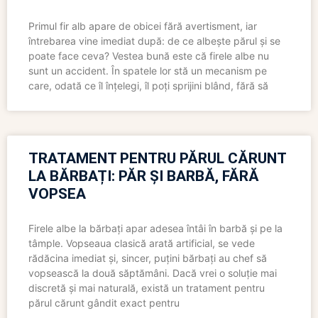
Primul fir alb apare de obicei fără avertisment, iar
întrebarea vine imediat după: de ce albește părul și se
poate face ceva? Vestea bună este că firele albe nu
sunt un accident. În spatele lor stă un mecanism pe
care, odată ce îl înțelegi, îl poți sprijini blând, fără să
TRATAMENT PENTRU PĂRUL CĂRUNT
LA BĂRBAȚI: PĂR ȘI BARBĂ, FĂRĂ
VOPSEA
Firele albe la bărbați apar adesea întâi în barbă și pe la
tâmple. Vopseaua clasică arată artificial, se vede
rădăcina imediat și, sincer, puțini bărbați au chef să
vopsească la două săptămâni. Dacă vrei o soluție mai
discretă și mai naturală, există un tratament pentru
părul cărunt gândit exact pentru