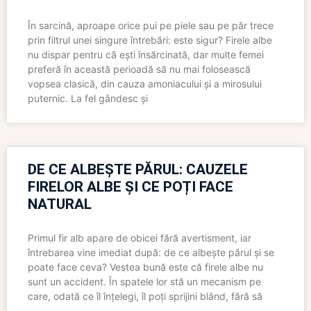
În sarcină, aproape orice pui pe piele sau pe păr trece
prin filtrul unei singure întrebări: este sigur? Firele albe
nu dispar pentru că ești însărcinată, dar multe femei
preferă în această perioadă să nu mai folosească
vopsea clasică, din cauza amoniacului și a mirosului
puternic. La fel gândesc și
DE CE ALBEȘTE PĂRUL: CAUZELE
FIRELOR ALBE ȘI CE POȚI FACE
NATURAL
Primul fir alb apare de obicei fără avertisment, iar
întrebarea vine imediat după: de ce albește părul și se
poate face ceva? Vestea bună este că firele albe nu
sunt un accident. În spatele lor stă un mecanism pe
care, odată ce îl înțelegi, îl poți sprijini blând, fără să