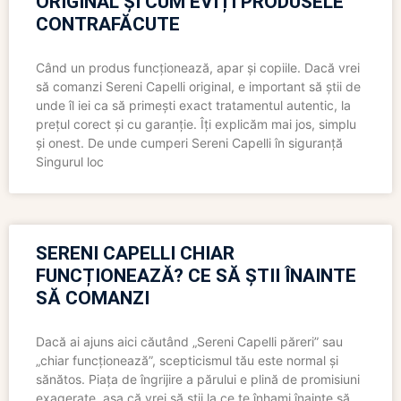
ORIGINAL ȘI CUM EVIȚI PRODUSELE
CONTRAFĂCUTE
Când un produs funcționează, apar și copiile. Dacă vrei
să comanzi Sereni Capelli original, e important să știi de
unde îl iei ca să primești exact tratamentul autentic, la
prețul corect și cu garanție. Îți explicăm mai jos, simplu
și onest. De unde cumperi Sereni Capelli în siguranță
Singurul loc
SERENI CAPELLI CHIAR
FUNCȚIONEAZĂ? CE SĂ ȘTII ÎNAINTE
SĂ COMANZI
Dacă ai ajuns aici căutând „Sereni Capelli păreri” sau
„chiar funcționează”, scepticismul tău este normal și
sănătos. Piața de îngrijire a părului e plină de promisiuni
exagerate, așa că vrei să știi la ce te înhami înainte să