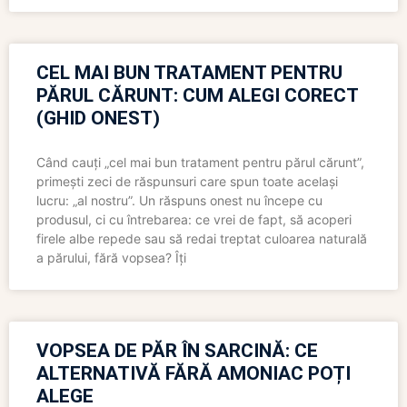
CEL MAI BUN TRATAMENT PENTRU
PĂRUL CĂRUNT: CUM ALEGI CORECT
(GHID ONEST)
Când cauți „cel mai bun tratament pentru părul cărunt”,
primești zeci de răspunsuri care spun toate același
lucru: „al nostru”. Un răspuns onest nu începe cu
produsul, ci cu întrebarea: ce vrei de fapt, să acoperi
firele albe repede sau să redai treptat culoarea naturală
a părului, fără vopsea? Îți
VOPSEA DE PĂR ÎN SARCINĂ: CE
ALTERNATIVĂ FĂRĂ AMONIAC POȚI
ALEGE