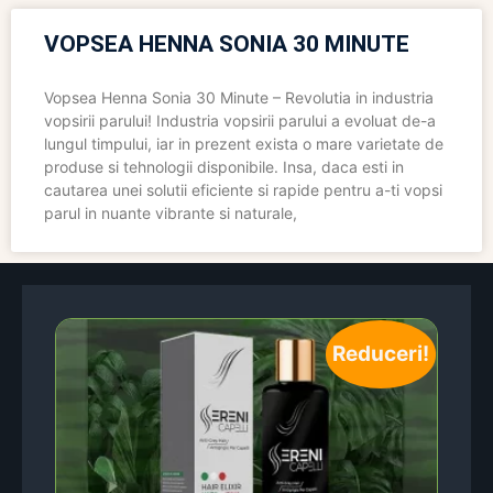
VOPSEA HENNA SONIA 30 MINUTE
Vopsea Henna Sonia 30 Minute – Revolutia in industria
vopsirii parului! Industria vopsirii parului a evoluat de-a
lungul timpului, iar in prezent exista o mare varietate de
produse si tehnologii disponibile. Insa, daca esti in
cautarea unei solutii eficiente si rapide pentru a-ti vopsi
parul in nuante vibrante si naturale,
Reduceri!