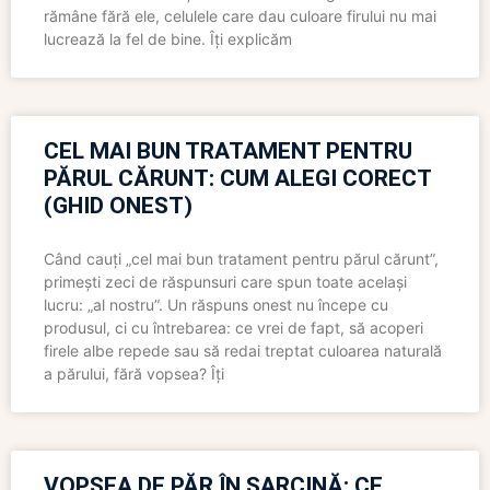
rămâne fără ele, celulele care dau culoare firului nu mai
lucrează la fel de bine. Îți explicăm
CEL MAI BUN TRATAMENT PENTRU
PĂRUL CĂRUNT: CUM ALEGI CORECT
(GHID ONEST)
Când cauți „cel mai bun tratament pentru părul cărunt”,
primești zeci de răspunsuri care spun toate același
lucru: „al nostru”. Un răspuns onest nu începe cu
produsul, ci cu întrebarea: ce vrei de fapt, să acoperi
firele albe repede sau să redai treptat culoarea naturală
a părului, fără vopsea? Îți
VOPSEA DE PĂR ÎN SARCINĂ: CE