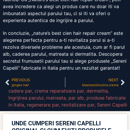
avea incredere ca alegi un produs care nu doar iti va
imbunatati aspectul parului tau, ci si iti va oferi o
experienta autentica de ingrijire a parului.
In concluzie, „nature’s best cien hair repair cream” este
alegerea perfecta pentru a-ti revitaliza parul si a-ti
rezolva diversele probleme ale acestuia, cum ar fi parul
alb, caderea parului, matreata si dermatita. Descopera
secretul frumusetii parului tau si alege produsele „Sereni
Capelli” fabricate in Italia pentru un rezultat garantat!
PREVIOUS
NEXT
gingko hair
blastoestimulina crema
cadere par
,
crema reparatoare par
,
dermatita
,
Ingrijirea parului
,
matreata
,
par alb
,
produse fabricate
in Italia
,
regenerare par
,
revitalizare par
,
Sereni Capelli
UNDE CUMPERI SERENI CAPELLI