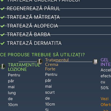
REGENEREAZĂ PĂRUL
TRATEAZĂ MĂTREAȚA
TRATEAZĂ ALOPECIA
TRATEAZĂ BARBA
TRATEAZĂ DERMATITA
CE PRODUSE TREBUIE SĂ UTILIZAȚI?
Tratamentul
GEL
Crema
INT
TRATAMENTUL
Forte
LOZIONE
Acce
Pentru
Pentru
efect
păr
păr
cu
mai
mai
50%
scurt
lung
de
de
Vezi
10cm
10cm
Ofert
Si
>>