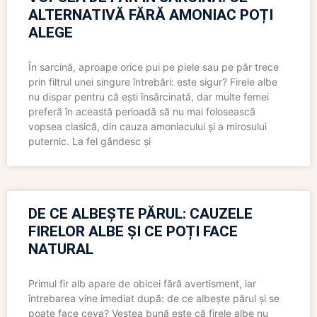
ALTERNATIVĂ FĂRĂ AMONIAC POȚI
ALEGE
În sarcină, aproape orice pui pe piele sau pe păr trece
prin filtrul unei singure întrebări: este sigur? Firele albe
nu dispar pentru că ești însărcinată, dar multe femei
preferă în această perioadă să nu mai folosească
vopsea clasică, din cauza amoniacului și a mirosului
puternic. La fel gândesc și
DE CE ALBEȘTE PĂRUL: CAUZELE
FIRELOR ALBE ȘI CE POȚI FACE
NATURAL
Primul fir alb apare de obicei fără avertisment, iar
întrebarea vine imediat după: de ce albește părul și se
poate face ceva? Vestea bună este că firele albe nu