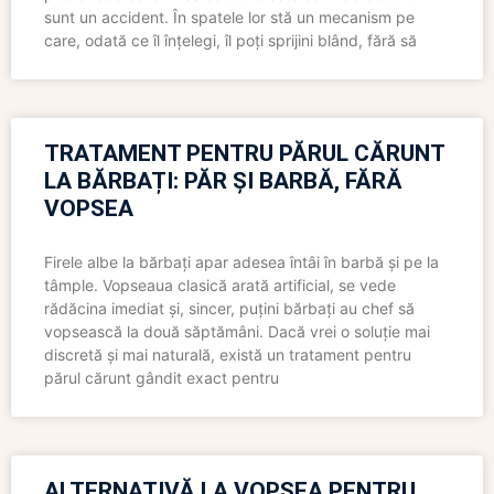
sunt un accident. În spatele lor stă un mecanism pe
care, odată ce îl înțelegi, îl poți sprijini blând, fără să
TRATAMENT PENTRU PĂRUL CĂRUNT
LA BĂRBAȚI: PĂR ȘI BARBĂ, FĂRĂ
VOPSEA
Firele albe la bărbați apar adesea întâi în barbă și pe la
tâmple. Vopseaua clasică arată artificial, se vede
rădăcina imediat și, sincer, puțini bărbați au chef să
vopsească la două săptămâni. Dacă vrei o soluție mai
discretă și mai naturală, există un tratament pentru
părul cărunt gândit exact pentru
ALTERNATIVĂ LA VOPSEA PENTRU