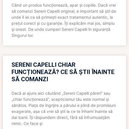
Când un produs funcționează, apar și copiile. Dacă vrei
să comanzi Sereni Capelli original, e important să știi de
unde îl iei ca să primești exact tratamentul autentic, la
prețul corect și cu garanție. Îți explicăm mai jos, simplu
și onest. De unde cumperi Sereni Capelli în siguranță
Singurul loc
SERENI CAPELLI CHIAR
FUNCȚIONEAZĂ? CE SĂ ȘTII ÎNAINTE
SĂ COMANZI
Dacă ai ajuns aici căutând „Sereni Capelli păreri” sau
„chiar funcționează”, scepticismul tău este normal și
sănătos. Piața de îngrijire a părului e plină de promisiuni
exagerate, așa că vrei să știi la ce te înhami înainte să
dai banii. Îți răspundem direct, fără să înfrumusețăm
nimic. Ce face și