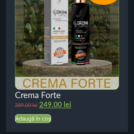
Crema Forte
249.00
lei
389.00
lei
Adaugă în coș