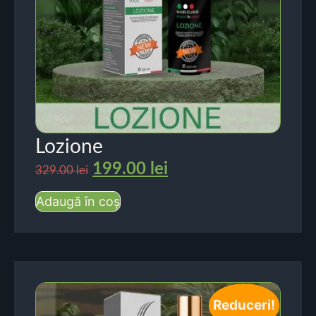
Lozione
199.00
lei
329.00
lei
Adaugă în coș
Reduceri!