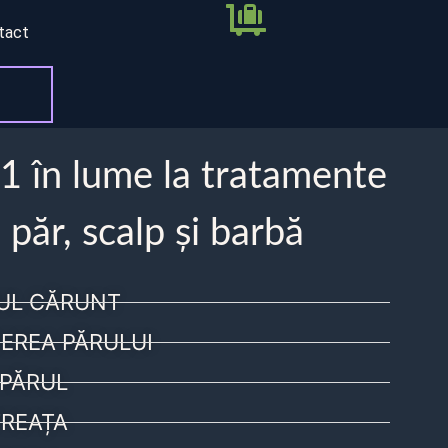
tact
 1 în lume la tratamente
 păr, scalp și barbă
UL CĂRUNT
EREA PĂRULUI
PĂRUL
REAȚA