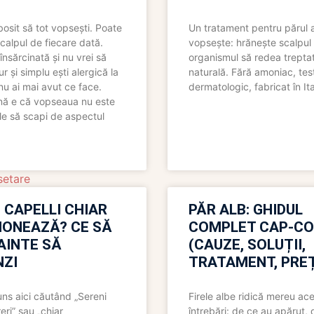
bosit să tot vopsești. Poate
Un tratament pentru părul 
scalpul de fiecare dată.
vopsește: hrănește scalpul 
însărcinată și nu vrei să
organismul să redea trepta
pur și simplu ești alergică la
naturală. Fără amoniac, tes
nu ai mai avut ce face.
dermatologic, fabricat în Ita
nă e că vopseaua nu este
le să scapi de aspectul
setare
 CAPELLI CHIAR
PĂR ALB: GHIDUL
IONEAZĂ? CE SĂ
COMPLET CAP-C
NAINTE SĂ
(CAUZE, SOLUȚII,
ZI
TRATAMENT, PREȚ
uns aici căutând „Sereni
Firele albe ridică mereu ace
eri” sau „chiar
întrebări: de ce au apărut,