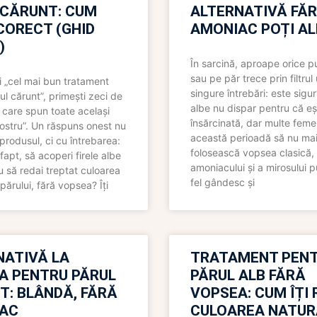
 CĂRUNT: CUM
ALTERNATIVĂ FĂ
CORECT (GHID
AMONIAC POȚI A
)
În sarcină, aproape orice pu
sau pe păr trece prin filtrul
 „cel mai bun tratament
singure întrebări: este sigur
ul cărunt”, primești zeci de
albe nu dispar pentru că eș
 care spun toate același
însărcinată, dar multe femei
 nostru”. Un răspuns onest nu
această perioadă să nu ma
produsul, ci cu întrebarea:
folosească vopsea clasică,
fapt, să acoperi firele albe
amoniacului și a mirosului p
 să redai treptat culoarea
fel gândesc și
părului, fără vopsea? Îți
NATIVĂ LA
TRATAMENT PEN
A PENTRU PĂRUL
PĂRUL ALB FĂRĂ
T: BLÂNDĂ, FĂRĂ
VOPSEA: CUM ÎȚI 
AC
CULOAREA NATUR