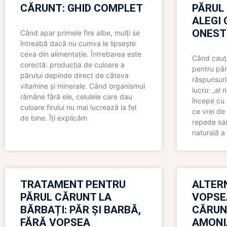
CĂRUNT: GHID COMPLET
PĂRUL
ALEGI 
ONEST
Când apar primele fire albe, mulți se
întreabă dacă nu cumva le lipsește
ceva din alimentație. Întrebarea este
Când cauți
corectă: producția de culoare a
pentru păr
părului depinde direct de câteva
răspunsuri
vitamine și minerale. Când organismul
lucru: „al
rămâne fără ele, celulele care dau
începe cu 
culoare firului nu mai lucrează la fel
ce vrei de 
de bine. Îți explicăm
repede sau
naturală a 
TRATAMENT PENTRU
ALTER
PĂRUL CĂRUNT LA
VOPSE
BĂRBAȚI: PĂR ȘI BARBĂ,
CĂRUN
FĂRĂ VOPSEA
AMONI