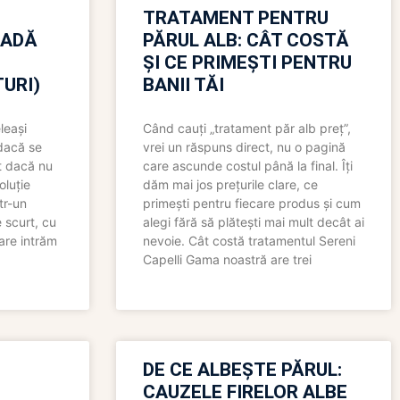
TRATAMENT PENTRU
OADĂ
PĂRUL ALB: CÂT COSTĂ
ȘI CE PRIMEȘTI PENTRU
URI)
BANII TĂI
leași
Când cauți „tratament păr alb preț”,
 dacă se
vrei un răspuns direct, nu o pagină
t dacă nu
care ascunde costul până la final. Îți
oluție
dăm mai jos prețurile clare, ce
tr-un
primești pentru fiecare produs și cum
 scurt, cu
alegi fără să plătești mai mult decât ai
care intrăm
nevoie. Cât costă tratamentul Sereni
Capelli Gama noastră are trei
N
DE CE ALBEȘTE PĂRUL:
CAUZELE FIRELOR ALBE