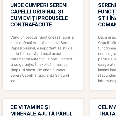
UNDE CUMPERI SERENI
SERENI
CAPELLI ORIGINAL ȘI
FUNCȚ
CUM EVIȚI PRODUSELE
ȘTII Î
CONTRAFĂCUTE
COMAN
Când un produs funcționează, apar și
Dacă ai aj
copiile. Dacă vrei să comanzi Sereni
Capelli păr
Capelli original, e important să știi de
funcționea
unde îl iei ca să primești exact
normal și s
tratamentul autentic, la prețul corect
părului e p
și cu garanție. Îți explicăm mai jos,
exagerate, 
simplu și onest. De unde cumperi
înhami înai
Sereni Capelli în siguranță Singurul
răspundem 
loc
înfrumuseț
CE VITAMINE ȘI
CEL MA
MINERALE AJUTĂ PĂRUL
TRATA