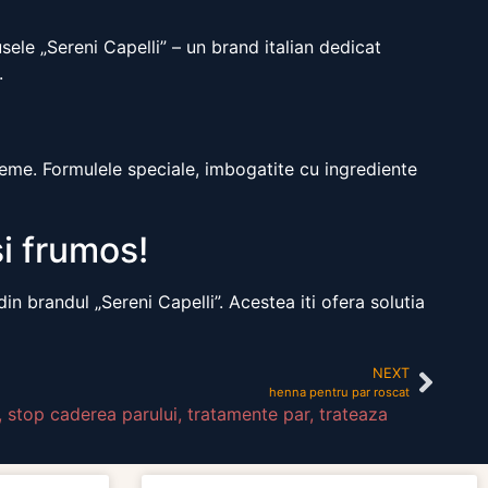
sele „Sereni Capelli” – un brand italian dedicat
.
leme. Formulele speciale, imbogatite cu ingrediente
i frumos!
din brandul „Sereni Capelli”. Acestea iti ofera solutia
NEXT
henna pentru par roscat
,
stop caderea parului
,
tratamente par
,
trateaza