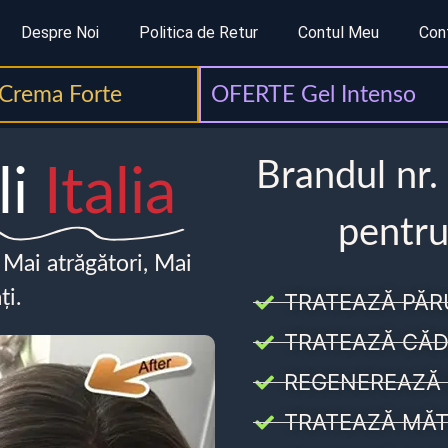
Despre Noi
Politica de Retur
Contul Meu
Con
Crema Forte
OFERTE Gel Intenso
Brandul nr.
li
Italia
pentru
, Mai atrăgători, Mai
ți.
TRATEAZĂ PĂR
TRATEAZĂ CĂD
REGENEREAZĂ 
TRATEAZĂ MĂT