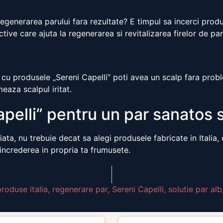
regenerarea parului fara rezultate? E timpul sa incerci produ
tive care ajuta la regenerarea si revitalizarea firelor de par
 cu produsele „Sereni Capelli” poti avea un scalp fara prob
meaza scalpul iritat.
pelli” pentru un par sanatos s
iata, nu trebuie decat sa alegi produsele fabricate in Italia, 
increderea in propria ta frumusete.
produse italia
,
regenerare par
,
Sereni Capelli
,
solutie par alb