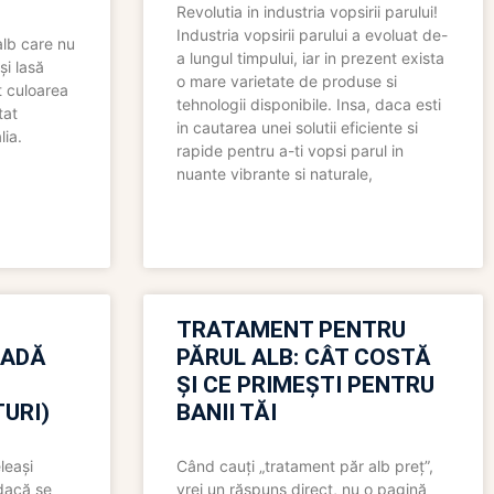
Revolutia in industria vopsirii parului!
Industria vopsirii parului a evoluat de-
alb care nu
a lungul timpului, iar in prezent exista
și lasă
o mare varietate de produse si
t culoarea
tehnologii disponibile. Insa, daca esti
tat
in cautarea unei solutii eficiente si
lia.
rapide pentru a-ti vopsi parul in
nuante vibrante si naturale,
TRATAMENT PENTRU
OADĂ
PĂRUL ALB: CÂT COSTĂ
ȘI CE PRIMEȘTI PENTRU
URI)
BANII TĂI
leași
Când cauți „tratament păr alb preț”,
 dacă se
vrei un răspuns direct, nu o pagină