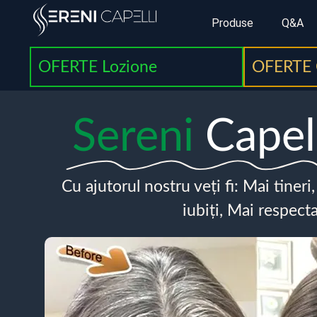
Produse
Q&A
OFERTE Lozione
OFERTE 
Sereni
Capel
Cu ajutorul nostru veți fi: Mai tineri
iubiți, Mai respecta