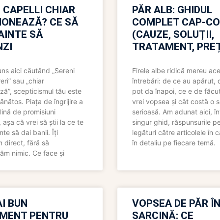
 CAPELLI CHIAR
PĂR ALB: GHIDUL
IONEAZĂ? CE SĂ
COMPLET CAP-C
NAINTE SĂ
(CAUZE, SOLUȚII,
ZI
TRATAMENT, PREȚ
uns aici căutând „Sereni
Firele albe ridică mereu ace
eri” sau „chiar
întrebări: de ce au apărut,
ză”, scepticismul tău este
pot da înapoi, ce e de făcu
ănătos. Piața de îngrijire a
vrei vopsea și cât costă o s
lină de promisiuni
serioasă. Am adunat aici, în
așa că vrei să știi la ce te
singur ghid, răspunsurile pe
nte să dai banii. Îți
legături către articolele în 
direct, fără să
în detaliu pe fiecare temă.
ăm nimic. Ce face și
I BUN
VOPSEA DE PĂR Î
MENT PENTRU
SARCINĂ: CE