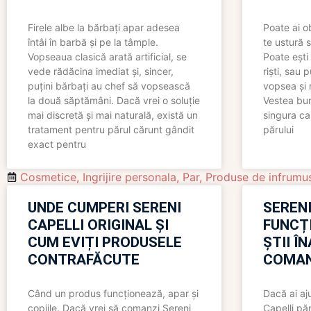
Firele albe la bărbați apar adesea
Poate ai o
întâi în barbă și pe la tâmple.
te ustură 
Vopseaua clasică arată artificial, se
Poate ești 
vede rădăcina imediat și, sincer,
riști, sau 
puțini bărbați au chef să vopsească
vopsea și 
la două săptămâni. Dacă vrei o soluție
Vestea bu
mai discretă și mai naturală, există un
singura ca
tratament pentru părul cărunt gândit
părului
exact pentru
Cosmetice
,
Ingrijire personala
,
Par
,
Produse de infrumu
UNDE CUMPERI SERENI
SERENI
CAPELLI ORIGINAL ȘI
FUNCȚ
CUM EVIȚI PRODUSELE
ȘTII Î
CONTRAFĂCUTE
COMAN
Când un produs funcționează, apar și
Dacă ai aj
copiile. Dacă vrei să comanzi Sereni
Capelli păr