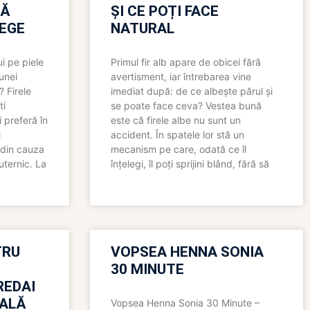
RĂ
ȘI CE POȚI FACE
LEGE
NATURAL
i pe piele
Primul fir alb apare de obicei fără
 unei
avertisment, iar întrebarea vine
? Firele
imediat după: de ce albește părul și
ti
se poate face ceva? Vestea bună
 preferă în
este că firele albe nu sunt un
i
accident. În spatele lor stă un
 din cauza
mecanism pe care, odată ce îl
uternic. La
înțelegi, îl poți sprijini blând, fără să
TRU
VOPSEA HENNA SONIA
30 MINUTE
REDAI
ALĂ
Vopsea Henna Sonia 30 Minute –