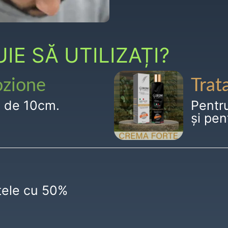
E SĂ UTILIZAȚI?
ozione
Trat
g de 10cm.
Pentr
și pen
ctele cu 50%