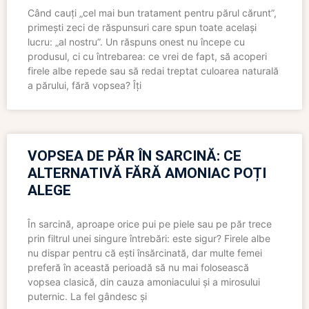
Când cauți „cel mai bun tratament pentru părul cărunt”,
primești zeci de răspunsuri care spun toate același
lucru: „al nostru”. Un răspuns onest nu începe cu
produsul, ci cu întrebarea: ce vrei de fapt, să acoperi
firele albe repede sau să redai treptat culoarea naturală
a părului, fără vopsea? Îți
VOPSEA DE PĂR ÎN SARCINĂ: CE
ALTERNATIVĂ FĂRĂ AMONIAC POȚI
ALEGE
În sarcină, aproape orice pui pe piele sau pe păr trece
prin filtrul unei singure întrebări: este sigur? Firele albe
nu dispar pentru că ești însărcinată, dar multe femei
preferă în această perioadă să nu mai folosească
vopsea clasică, din cauza amoniacului și a mirosului
puternic. La fel gândesc și