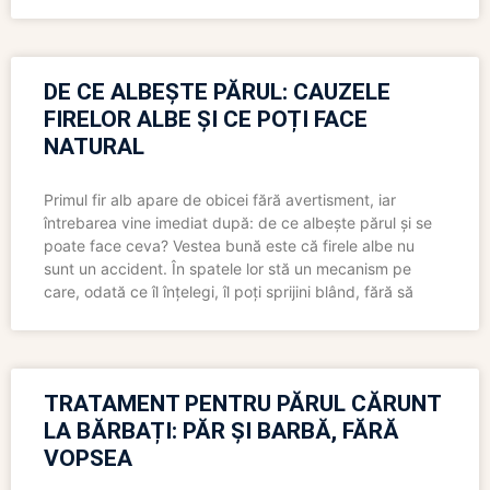
DE CE ALBEȘTE PĂRUL: CAUZELE
FIRELOR ALBE ȘI CE POȚI FACE
NATURAL
Primul fir alb apare de obicei fără avertisment, iar
întrebarea vine imediat după: de ce albește părul și se
poate face ceva? Vestea bună este că firele albe nu
sunt un accident. În spatele lor stă un mecanism pe
care, odată ce îl înțelegi, îl poți sprijini blând, fără să
TRATAMENT PENTRU PĂRUL CĂRUNT
LA BĂRBAȚI: PĂR ȘI BARBĂ, FĂRĂ
VOPSEA