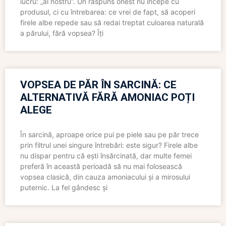
lucru: „al nostru”. Un răspuns onest nu începe cu
produsul, ci cu întrebarea: ce vrei de fapt, să acoperi
firele albe repede sau să redai treptat culoarea naturală
a părului, fără vopsea? Îți
VOPSEA DE PĂR ÎN SARCINĂ: CE
ALTERNATIVĂ FĂRĂ AMONIAC POȚI
ALEGE
În sarcină, aproape orice pui pe piele sau pe păr trece
prin filtrul unei singure întrebări: este sigur? Firele albe
nu dispar pentru că ești însărcinată, dar multe femei
preferă în această perioadă să nu mai folosească
vopsea clasică, din cauza amoniacului și a mirosului
puternic. La fel gândesc și