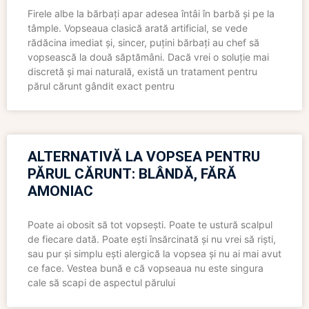
Firele albe la bărbați apar adesea întâi în barbă și pe la
tâmple. Vopseaua clasică arată artificial, se vede
rădăcina imediat și, sincer, puțini bărbați au chef să
vopsească la două săptămâni. Dacă vrei o soluție mai
discretă și mai naturală, există un tratament pentru
părul cărunt gândit exact pentru
ALTERNATIVĂ LA VOPSEA PENTRU
PĂRUL CĂRUNT: BLÂNDĂ, FĂRĂ
AMONIAC
Poate ai obosit să tot vopsești. Poate te ustură scalpul
de fiecare dată. Poate ești însărcinată și nu vrei să riști,
sau pur și simplu ești alergică la vopsea și nu ai mai avut
ce face. Vestea bună e că vopseaua nu este singura
cale să scapi de aspectul părului