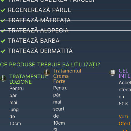
REGENEREAZĂ PĂRUL
TRATEAZĂ MĂTREAȚA
TRATEAZĂ ALOPECIA
TRATEAZĂ BARBA
TRATEAZĂ DERMATITA
CE PRODUSE TREBUIE SĂ UTILIZAȚI?
Tratamentul
GEL
Crema
INT
TRATAMENTUL
Forte
LOZIONE
Acce
Pentru
Pentru
efect
păr
păr
cu
mai
mai
50%
scurt
lung
de
de
Vezi
10cm
10cm
Ofert
Si
>>