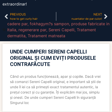
extraordinar!
PREVIOUS
NEXT
how to get curly hair
nuantator de par culori
cadere par
,
fokhagym?s sampon
,
produse fabricate in
Italia
,
regenerare par
,
Sereni Capelli
,
Tratament
dermatita
,
Tratament matreata
UNDE CUMPERI SERENI CAPELLI
ORIGINAL ȘI CUM EVIȚI PRODUSELE
CONTRAFĂCUTE
Când un produs funcționează, apar și copiile. Dacă vrei
să comanzi Sereni Capelli original, e important să știi de
unde îl iei ca să primești exact tratamentul autentic, la
prețul corect și cu garanție. Îți explicăm mai jos, simplu
și onest. De unde cumperi Sereni Capelli în siguranță
Singurul loc