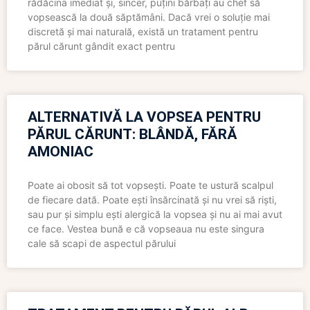
rădăcina imediat și, sincer, puțini bărbați au chef să
vopsească la două săptămâni. Dacă vrei o soluție mai
discretă și mai naturală, există un tratament pentru
părul cărunt gândit exact pentru
ALTERNATIVĂ LA VOPSEA PENTRU
PĂRUL CĂRUNT: BLÂNDĂ, FĂRĂ
AMONIAC
Poate ai obosit să tot vopsești. Poate te ustură scalpul
de fiecare dată. Poate ești însărcinată și nu vrei să riști,
sau pur și simplu ești alergică la vopsea și nu ai mai avut
ce face. Vestea bună e că vopseaua nu este singura
cale să scapi de aspectul părului