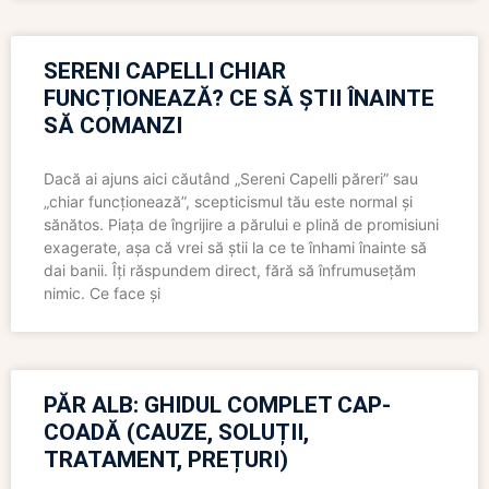
SERENI CAPELLI CHIAR
FUNCȚIONEAZĂ? CE SĂ ȘTII ÎNAINTE
SĂ COMANZI
Dacă ai ajuns aici căutând „Sereni Capelli păreri” sau
„chiar funcționează”, scepticismul tău este normal și
sănătos. Piața de îngrijire a părului e plină de promisiuni
exagerate, așa că vrei să știi la ce te înhami înainte să
dai banii. Îți răspundem direct, fără să înfrumusețăm
nimic. Ce face și
PĂR ALB: GHIDUL COMPLET CAP-
COADĂ (CAUZE, SOLUȚII,
TRATAMENT, PREȚURI)