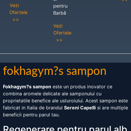
Vezi
pentru
Ofertele
Barbă
>>
Vezi
Ofertele
>>
fokhagym?s sampon
Fokhagym?s sampon
este un produs inovator ce
combina aromele delicate ale samponului cu
proprietatile benefice ale usturoiului. Acest sampon este
fabricat in Italia de brandul
Sereni Capelli
si are multiple
beneficii pentru parul tau.
Regenerare pentru parul alb