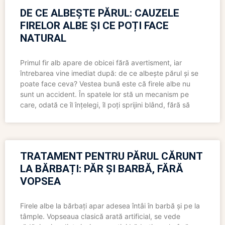
DE CE ALBEȘTE PĂRUL: CAUZELE
FIRELOR ALBE ȘI CE POȚI FACE
NATURAL
Primul fir alb apare de obicei fără avertisment, iar
întrebarea vine imediat după: de ce albește părul și se
poate face ceva? Vestea bună este că firele albe nu
sunt un accident. În spatele lor stă un mecanism pe
care, odată ce îl înțelegi, îl poți sprijini blând, fără să
TRATAMENT PENTRU PĂRUL CĂRUNT
LA BĂRBAȚI: PĂR ȘI BARBĂ, FĂRĂ
VOPSEA
Firele albe la bărbați apar adesea întâi în barbă și pe la
tâmple. Vopseaua clasică arată artificial, se vede