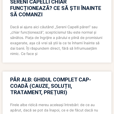
SERENI CAPELLI CHIAR
FUNCȚIONEAZĂ? CE SĂ ȘTII ÎNAINTE
SĂ COMANZI
Dacă ai ajuns aici căutând „Sereni Capelli păreri” sau
„chiar funcționează”, scepticismul tău este normal și
sănătos. Piața de îngrijire a părului e plină de promisiuni
exagerate, așa că vrei să știi la ce te înhami înainte să
dai banii. Îți răspundem direct, fără să înfrumusețăm
nimic. Ce face și
PĂR ALB: GHIDUL COMPLET CAP-
COADĂ (CAUZE, SOLUȚII,
TRATAMENT, PREȚURI)
Firele albe ridică mereu aceleași întrebări: de ce au
apărut, dacă se pot da înapoi, ce e de făcut dacă nu