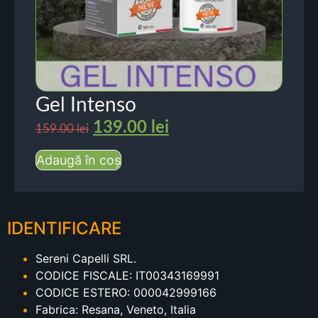
Gel Intenso
139.00
lei
159.00
lei
Adaugă în coș
IDENTIFICARE
Sereni Capelli SRL.
CODICE FISCALE: IT00343169991
CODICE ESTERO: 000042999166
Fabrica: Resana, Veneto, Italia