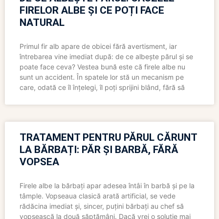
FIRELOR ALBE ȘI CE POȚI FACE
NATURAL
Primul fir alb apare de obicei fără avertisment, iar
întrebarea vine imediat după: de ce albește părul și se
poate face ceva? Vestea bună este că firele albe nu
sunt un accident. În spatele lor stă un mecanism pe
care, odată ce îl înțelegi, îl poți sprijini blând, fără să
TRATAMENT PENTRU PĂRUL CĂRUNT
LA BĂRBAȚI: PĂR ȘI BARBĂ, FĂRĂ
VOPSEA
Firele albe la bărbați apar adesea întâi în barbă și pe la
tâmple. Vopseaua clasică arată artificial, se vede
rădăcina imediat și, sincer, puțini bărbați au chef să
vopsească la două săptămâni. Dacă vrei o soluție mai