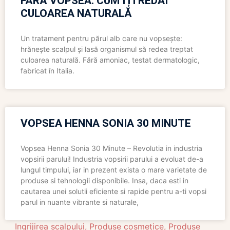
FĂRĂ VOPSEA: CUM ÎȚI REDAI
CULOAREA NATURALĂ
Un tratament pentru părul alb care nu vopsește:
hrănește scalpul și lasă organismul să redea treptat
culoarea naturală. Fără amoniac, testat dermatologic,
fabricat în Italia.
VOPSEA HENNA SONIA 30 MINUTE
Vopsea Henna Sonia 30 Minute – Revolutia in industria
vopsirii parului! Industria vopsirii parului a evoluat de-a
lungul timpului, iar in prezent exista o mare varietate de
produse si tehnologii disponibile. Insa, daca esti in
cautarea unei solutii eficiente si rapide pentru a-ti vopsi
parul in nuante vibrante si naturale,
Ingrijirea scalpului
,
Produse cosmetice
,
Produse