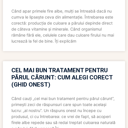
Când apar primele fire albe, mulți se întreabă dacă nu
cumva le lipsește ceva din alimentație. Întrebarea este
corectă: producția de culoare a părului depinde direct
de câteva vitamine și minerale. Când organismul
rămâne fără ele, celulele care dau culoare firului nu mai
lucrează la fel de bine. Îți explicăm
CEL MAI BUN TRATAMENT PENTRU
PĂRUL CĂRUNT: CUM ALEGI CORECT
(GHID ONEST)
Când cauți „cel mai bun tratament pentru părul cărunt”,
primești zeci de răspunsuri care spun toate același
lucru: „al nostru”. Un răspuns onest nu începe cu
produsul, ci cu întrebarea: ce vrei de fapt, să acoperi
firele albe repede sau să redai treptat culoarea naturală