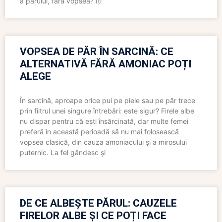
a părului, fără vopsea? Îți
VOPSEA DE PĂR ÎN SARCINĂ: CE
ALTERNATIVĂ FĂRĂ AMONIAC POȚI
ALEGE
În sarcină, aproape orice pui pe piele sau pe păr trece
prin filtrul unei singure întrebări: este sigur? Firele albe
nu dispar pentru că ești însărcinată, dar multe femei
preferă în această perioadă să nu mai folosească
vopsea clasică, din cauza amoniacului și a mirosului
puternic. La fel gândesc și
DE CE ALBEȘTE PĂRUL: CAUZELE
FIRELOR ALBE ȘI CE POȚI FACE