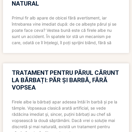
NATURAL
Primul fir alb apare de obicei fără avertisment, iar
întrebarea vine imediat după: de ce albește părul și se
poate face ceva? Vestea bună este că firele albe nu
sunt un accident. În spatele lor stă un mecanism pe
care, odată ce îl înțelegi, îl poți sprijini blând, fără să
TRATAMENT PENTRU PĂRUL CĂRUNT
LA BĂRBAȚI: PĂR ȘI BARBĂ, FĂRĂ
VOPSEA
Firele albe la bărbați apar adesea întâi în barbă și pe la
tâmple. Vopseaua clasică arată artificial, se vede
rădăcina imediat și, sincer, puțini bărbați au chef să
vopsească la două săptămâni. Dacă vrei o soluție mai
discretă și mai naturală, există un tratament pentru