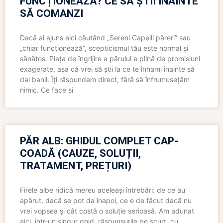
FUNCȚIONEAZĂ? CE SĂ ȘTII ÎNAINTE
SĂ COMANZI
Dacă ai ajuns aici căutând „Sereni Capelli păreri” sau
„chiar funcționează”, scepticismul tău este normal și
sănătos. Piața de îngrijire a părului e plină de promisiuni
exagerate, așa că vrei să știi la ce te înhami înainte să
dai banii. Îți răspundem direct, fără să înfrumusețăm
nimic. Ce face și
PĂR ALB: GHIDUL COMPLET CAP-
COADĂ (CAUZE, SOLUȚII,
TRATAMENT, PREȚURI)
Firele albe ridică mereu aceleași întrebări: de ce au
apărut, dacă se pot da înapoi, ce e de făcut dacă nu
vrei vopsea și cât costă o soluție serioasă. Am adunat
aici, într-un singur ghid, răspunsurile pe scurt, cu