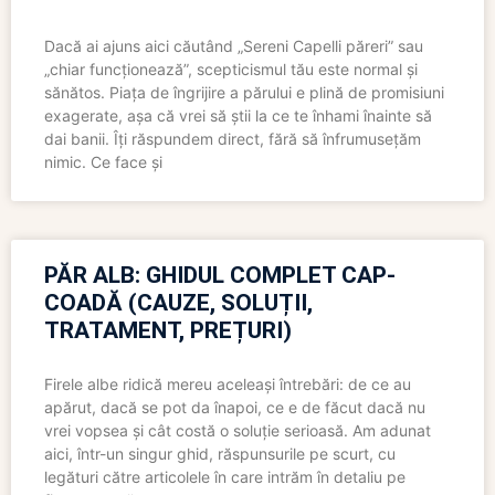
Dacă ai ajuns aici căutând „Sereni Capelli păreri” sau
„chiar funcționează”, scepticismul tău este normal și
sănătos. Piața de îngrijire a părului e plină de promisiuni
exagerate, așa că vrei să știi la ce te înhami înainte să
dai banii. Îți răspundem direct, fără să înfrumusețăm
nimic. Ce face și
PĂR ALB: GHIDUL COMPLET CAP-
COADĂ (CAUZE, SOLUȚII,
TRATAMENT, PREȚURI)
Firele albe ridică mereu aceleași întrebări: de ce au
apărut, dacă se pot da înapoi, ce e de făcut dacă nu
vrei vopsea și cât costă o soluție serioasă. Am adunat
aici, într-un singur ghid, răspunsurile pe scurt, cu
legături către articolele în care intrăm în detaliu pe