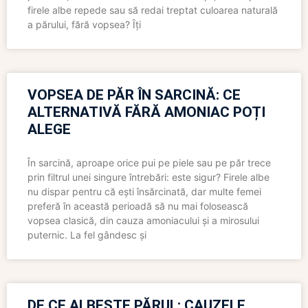
firele albe repede sau să redai treptat culoarea naturală
a părului, fără vopsea? Îți
VOPSEA DE PĂR ÎN SARCINĂ: CE
ALTERNATIVĂ FĂRĂ AMONIAC POȚI
ALEGE
În sarcină, aproape orice pui pe piele sau pe păr trece
prin filtrul unei singure întrebări: este sigur? Firele albe
nu dispar pentru că ești însărcinată, dar multe femei
preferă în această perioadă să nu mai folosească
vopsea clasică, din cauza amoniacului și a mirosului
puternic. La fel gândesc și
DE CE ALBEȘTE PĂRUL: CAUZELE