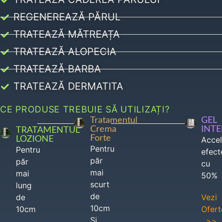
REGENEREAZĂ PĂRUL
TRATEAZĂ MĂTREAȚA
TRATEAZĂ ALOPECIA
TRATEAZĂ BARBA
TRATEAZĂ DERMATITA
CE PRODUSE TREBUIE SĂ UTILIZAȚI?
Tratamentul
GEL
Crema
INT
TRATAMENTUL
Forte
LOZIONE
Acce
Pentru
Pentru
efect
păr
păr
cu
mai
mai
50%
scurt
lung
de
de
Vezi
10cm
10cm
Ofert
Si
>>