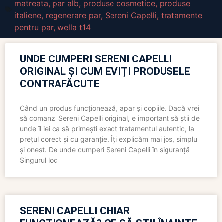
matreata
,
par alb
,
produse cosmetice
,
produse
italiene
,
regenerare par
,
Sereni Capelli
,
tratamente
pentru par
,
wella t14
UNDE CUMPERI SERENI CAPELLI
ORIGINAL ȘI CUM EVIȚI PRODUSELE
CONTRAFĂCUTE
Când un produs funcționează, apar și copiile. Dacă vrei
să comanzi Sereni Capelli original, e important să știi de
unde îl iei ca să primești exact tratamentul autentic, la
prețul corect și cu garanție. Îți explicăm mai jos, simplu
și onest. De unde cumperi Sereni Capelli în siguranță
Singurul loc
SERENI CAPELLI CHIAR