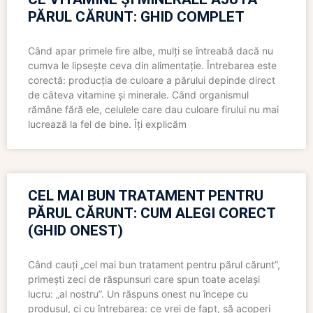
PĂRUL CĂRUNT: GHID COMPLET
Când apar primele fire albe, mulți se întreabă dacă nu
cumva le lipsește ceva din alimentație. Întrebarea este
corectă: producția de culoare a părului depinde direct
de câteva vitamine și minerale. Când organismul
rămâne fără ele, celulele care dau culoare firului nu mai
lucrează la fel de bine. Îți explicăm
CEL MAI BUN TRATAMENT PENTRU
PĂRUL CĂRUNT: CUM ALEGI CORECT
(GHID ONEST)
Când cauți „cel mai bun tratament pentru părul cărunt”,
primești zeci de răspunsuri care spun toate același
lucru: „al nostru”. Un răspuns onest nu începe cu
produsul, ci cu întrebarea: ce vrei de fapt, să acoperi