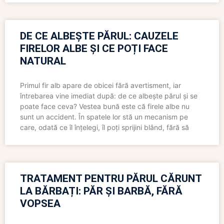
DE CE ALBEȘTE PĂRUL: CAUZELE
FIRELOR ALBE ȘI CE POȚI FACE
NATURAL
Primul fir alb apare de obicei fără avertisment, iar
întrebarea vine imediat după: de ce albește părul și se
poate face ceva? Vestea bună este că firele albe nu
sunt un accident. În spatele lor stă un mecanism pe
care, odată ce îl înțelegi, îl poți sprijini blând, fără să
TRATAMENT PENTRU PĂRUL CĂRUNT
LA BĂRBAȚI: PĂR ȘI BARBĂ, FĂRĂ
VOPSEA