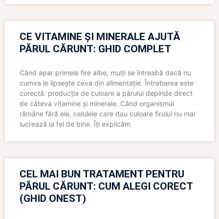
CE VITAMINE ȘI MINERALE AJUTĂ
PĂRUL CĂRUNT: GHID COMPLET
Când apar primele fire albe, mulți se întreabă dacă nu
cumva le lipsește ceva din alimentație. Întrebarea este
corectă: producția de culoare a părului depinde direct
de câteva vitamine și minerale. Când organismul
rămâne fără ele, celulele care dau culoare firului nu mai
lucrează la fel de bine. Îți explicăm
CEL MAI BUN TRATAMENT PENTRU
PĂRUL CĂRUNT: CUM ALEGI CORECT
(GHID ONEST)