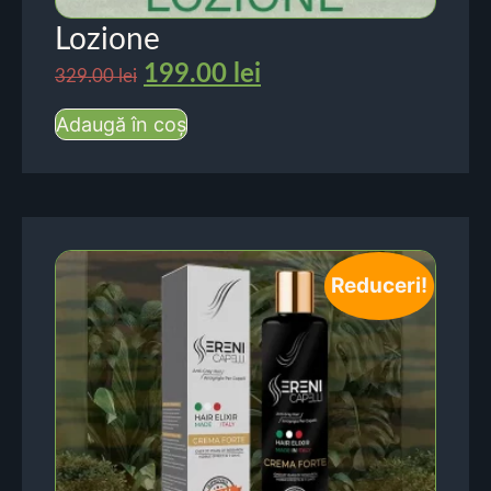
Lozione
199.00
lei
329.00
lei
Adaugă în coș
Reduceri!