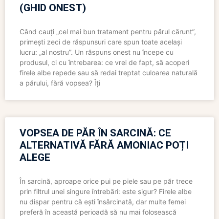
(GHID ONEST)
Când cauți „cel mai bun tratament pentru părul cărunt”,
primești zeci de răspunsuri care spun toate același
lucru: „al nostru”. Un răspuns onest nu începe cu
produsul, ci cu întrebarea: ce vrei de fapt, să acoperi
firele albe repede sau să redai treptat culoarea naturală
a părului, fără vopsea? Îți
VOPSEA DE PĂR ÎN SARCINĂ: CE
ALTERNATIVĂ FĂRĂ AMONIAC POȚI
ALEGE
În sarcină, aproape orice pui pe piele sau pe păr trece
prin filtrul unei singure întrebări: este sigur? Firele albe
nu dispar pentru că ești însărcinată, dar multe femei
preferă în această perioadă să nu mai folosească