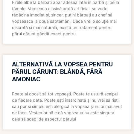
Firele albe la bărbați apar adesea întâi în barbă și pe la
tâmple. Vopseaua clasică arată artificial, se vede
rădăcina imediat și, sincer, puțini bărbați au chef să
vopsească la două săptămâni. Dacă vrei o soluție mai
discretă și mai naturală, există un tratament pentru
părul cărunt gândit exact pentru
ALTERNATIVĂ LA VOPSEA PENTRU
PĂRUL CĂRUNT: BLÂNDĂ, FĂRĂ
AMONIAC
Poate ai obosit să tot vopsești. Poate te ustură scalpul
de fiecare dată. Poate ești însărcinată și nu vrei să riști,
sau pur și simplu ești alergică la vopsea și nu ai mai avut
ce face. Vestea bună e că vopseaua nu este singura
cale să scapi de aspectul părului