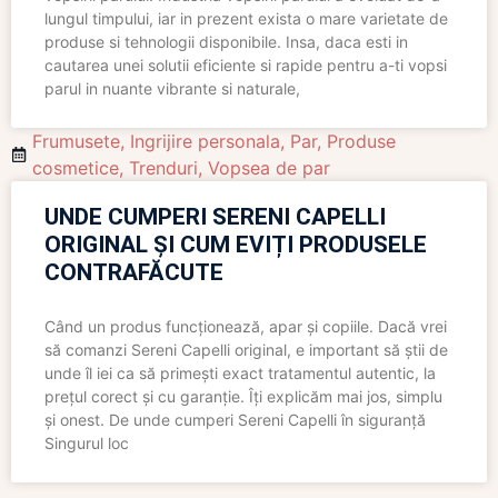
lungul timpului, iar in prezent exista o mare varietate de
produse si tehnologii disponibile. Insa, daca esti in
cautarea unei solutii eficiente si rapide pentru a-ti vopsi
parul in nuante vibrante si naturale,
Frumusete
,
Ingrijire personala
,
Par
,
Produse
cosmetice
,
Trenduri
,
Vopsea de par
UNDE CUMPERI SERENI CAPELLI
ORIGINAL ȘI CUM EVIȚI PRODUSELE
CONTRAFĂCUTE
Când un produs funcționează, apar și copiile. Dacă vrei
să comanzi Sereni Capelli original, e important să știi de
unde îl iei ca să primești exact tratamentul autentic, la
prețul corect și cu garanție. Îți explicăm mai jos, simplu
și onest. De unde cumperi Sereni Capelli în siguranță
Singurul loc