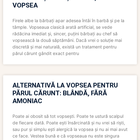
VOPSEA
Firele albe la bărbați apar adesea întâi în barbă și pe la
tâmple. Vopseaua clasică arată artificial, se vede
rădăcina imediat și, sincer, puțini bărbați au chef să
vopsească la două săptămâni. Dacă vrei o soluție mai
discretă și mai naturală, există un tratament pentru
părul cărunt gândit exact pentru
ALTERNATIVĂ LA VOPSEA PENTRU
PĂRUL CĂRUNT: BLÂNDĂ, FĂRĂ
AMONIAC
Poate ai obosit să tot vopsești. Poate te ustură scalpul
de fiecare dată. Poate ești însărcinată și nu vrei să riști,
sau pur și simplu ești alergică la vopsea și nu ai mai avut
ce face. Vestea bună e că vopseaua nu este singura