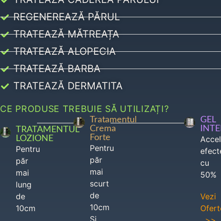
REGENEREAZĂ PĂRUL
TRATEAZĂ MĂTREAȚA
TRATEAZĂ ALOPECIA
TRATEAZĂ BARBA
TRATEAZĂ DERMATITA
CE PRODUSE TREBUIE SĂ UTILIZAȚI?
Tratamentul
GEL
Crema
INT
TRATAMENTUL
Forte
LOZIONE
Acce
Pentru
Pentru
efect
păr
păr
cu
mai
mai
50%
scurt
lung
de
de
Vezi
10cm
10cm
Ofert
Si
>>