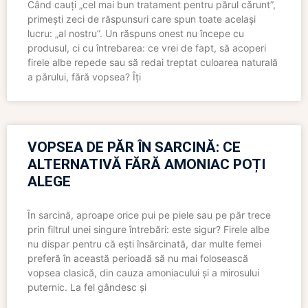
Când cauți „cel mai bun tratament pentru părul cărunt”,
primești zeci de răspunsuri care spun toate același
lucru: „al nostru”. Un răspuns onest nu începe cu
produsul, ci cu întrebarea: ce vrei de fapt, să acoperi
firele albe repede sau să redai treptat culoarea naturală
a părului, fără vopsea? Îți
VOPSEA DE PĂR ÎN SARCINĂ: CE
ALTERNATIVĂ FĂRĂ AMONIAC POȚI
ALEGE
În sarcină, aproape orice pui pe piele sau pe păr trece
prin filtrul unei singure întrebări: este sigur? Firele albe
nu dispar pentru că ești însărcinată, dar multe femei
preferă în această perioadă să nu mai folosească
vopsea clasică, din cauza amoniacului și a mirosului
puternic. La fel gândesc și