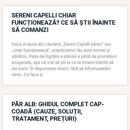
SERENI CAPELLI CHIAR
FUNCȚIONEAZĂ? CE SĂ ȘTII ÎNAINTE
SĂ COMANZI
Dacă ai ajuns aici căutând „Sereni Capelli păreri” sau
„chiar funcționează”, scepticismul tău este normal și
sănătos. Piața de îngrijire a părului e plină de promisiuni
exagerate, așa că vrei să știi la ce te înhami înainte să
dai banii. Îți răspundem direct, fără să înfrumusețăm
nimic. Ce face și
PĂR ALB: GHIDUL COMPLET CAP-
COADĂ (CAUZE, SOLUȚII,
TRATAMENT, PREȚURI)