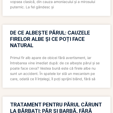
vopsea clasică, din cauza amoniacului și a mirosului
puternic. La fel gândesc și
DE CE ALBEȘTE PĂRUL: CAUZELE
FIRELOR ALBE ȘI CE POȚI FACE
NATURAL
Primul fir alb apare de obicei fără avertisment, iar
întrebarea vine imediat după: de ce albește părul și se
poate face ceva? Vestea bună este că firele albe nu
sunt un accident. În spatele lor stă un mecanism pe
care, odată ce îl înțelegi, îl poți sprijini blând, fără să
TRATAMENT PENTRU PĂRUL CĂRUNT
LA BĂRBAȚI: PĂR ȘI BARBĂ, FĂRĂ