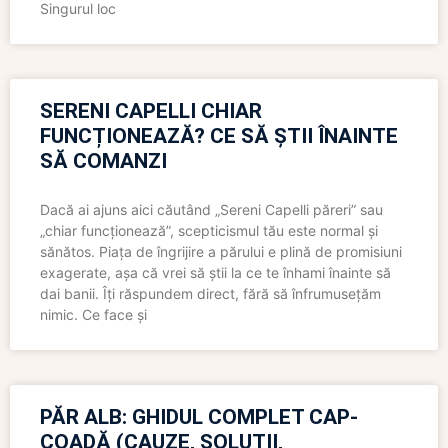
Singurul loc
SERENI CAPELLI CHIAR
FUNCȚIONEAZĂ? CE SĂ ȘTII ÎNAINTE
SĂ COMANZI
Dacă ai ajuns aici căutând „Sereni Capelli păreri” sau
„chiar funcționează”, scepticismul tău este normal și
sănătos. Piața de îngrijire a părului e plină de promisiuni
exagerate, așa că vrei să știi la ce te înhami înainte să
dai banii. Îți răspundem direct, fără să înfrumusețăm
nimic. Ce face și
PĂR ALB: GHIDUL COMPLET CAP-
COADĂ (CAUZE, SOLUȚII,