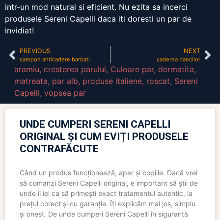
intr-un mod natural si eficient. Nu ezita sa incerci
produsele Sereni Capelli daca iti doresti un par de
invidiat!
PREVIOUS
NEXT
sampon anticadere barbati
caderea bancilor
aramiu
,
cresterea parului
,
Culoare par
,
dermatita
,
matreata
,
par alb
,
produse italiene
,
roscat
,
Sereni
Capelli
,
vopsea par
UNDE CUMPERI SERENI CAPELLI
ORIGINAL ȘI CUM EVIȚI PRODUSELE
CONTRAFĂCUTE
Când un produs funcționează, apar și copiile. Dacă vrei
să comanzi Sereni Capelli original, e important să știi de
unde îl iei ca să primești exact tratamentul autentic, la
prețul corect și cu garanție. Îți explicăm mai jos, simplu
și onest. De unde cumperi Sereni Capelli în siguranță