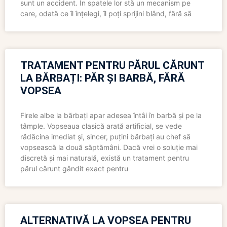
sunt un accident. În spatele lor stă un mecanism pe
care, odată ce îl înțelegi, îl poți sprijini blând, fără să
TRATAMENT PENTRU PĂRUL CĂRUNT
LA BĂRBAȚI: PĂR ȘI BARBĂ, FĂRĂ
VOPSEA
Firele albe la bărbați apar adesea întâi în barbă și pe la
tâmple. Vopseaua clasică arată artificial, se vede
rădăcina imediat și, sincer, puțini bărbați au chef să
vopsească la două săptămâni. Dacă vrei o soluție mai
discretă și mai naturală, există un tratament pentru
părul cărunt gândit exact pentru
ALTERNATIVĂ LA VOPSEA PENTRU