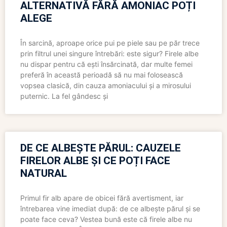
ALTERNATIVĂ FĂRĂ AMONIAC POȚI
ALEGE
În sarcină, aproape orice pui pe piele sau pe păr trece
prin filtrul unei singure întrebări: este sigur? Firele albe
nu dispar pentru că ești însărcinată, dar multe femei
preferă în această perioadă să nu mai folosească
vopsea clasică, din cauza amoniacului și a mirosului
puternic. La fel gândesc și
DE CE ALBEȘTE PĂRUL: CAUZELE
FIRELOR ALBE ȘI CE POȚI FACE
NATURAL
Primul fir alb apare de obicei fără avertisment, iar
întrebarea vine imediat după: de ce albește părul și se
poate face ceva? Vestea bună este că firele albe nu