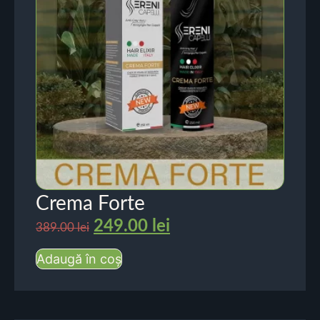
Crema Forte
249.00
lei
389.00
lei
Adaugă în coș