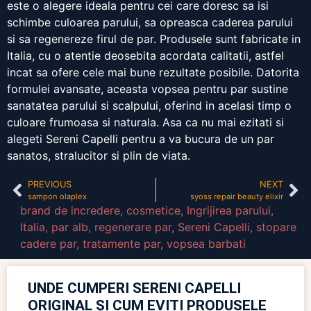
este o alegere ideala pentru cei care doresc sa isi
schimbe culoarea parului, sa opreasca caderea parului
si sa regenereze firul de par. Produsele sunt fabricate in
Italia, cu o atentie deosebita acordata calitatii, astfel
incat sa ofere cele mai bune rezultate posibile. Datorita
formulei avansate, aceasta vopsea pentru par sustine
sanatatea parului si scalpului, oferind in acelasi timp o
culoare frumoasa si naturala. Asa ca nu mai ezitati si
alegeti Sereni Capelli pentru a va bucura de un par
sanatos, stralucitor si plin de viata.
PREVIOUS
NEXT
sampon olaplex
syoss repair beauty elixir
brand de incredere
,
cosmetice
,
Ingrijirea parului
,
Italia
,
par alb
,
regenerare par
,
Sereni Capelli
,
stopare
cadere par
,
tratamente par
,
vopsea barbati
UNDE CUMPERI SERENI CAPELLI
ORIGINAL ȘI CUM EVIȚI PRODUSELE