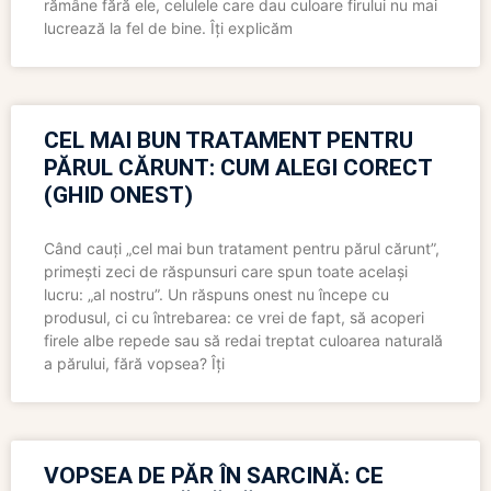
rămâne fără ele, celulele care dau culoare firului nu mai
lucrează la fel de bine. Îți explicăm
CEL MAI BUN TRATAMENT PENTRU
PĂRUL CĂRUNT: CUM ALEGI CORECT
(GHID ONEST)
Când cauți „cel mai bun tratament pentru părul cărunt”,
primești zeci de răspunsuri care spun toate același
lucru: „al nostru”. Un răspuns onest nu începe cu
produsul, ci cu întrebarea: ce vrei de fapt, să acoperi
firele albe repede sau să redai treptat culoarea naturală
a părului, fără vopsea? Îți
VOPSEA DE PĂR ÎN SARCINĂ: CE