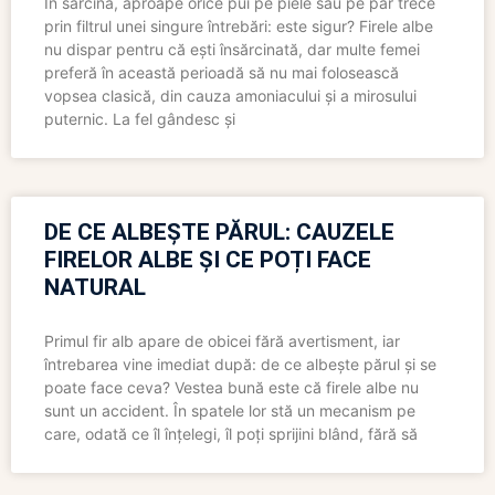
În sarcină, aproape orice pui pe piele sau pe păr trece
prin filtrul unei singure întrebări: este sigur? Firele albe
nu dispar pentru că ești însărcinată, dar multe femei
preferă în această perioadă să nu mai folosească
vopsea clasică, din cauza amoniacului și a mirosului
puternic. La fel gândesc și
DE CE ALBEȘTE PĂRUL: CAUZELE
FIRELOR ALBE ȘI CE POȚI FACE
NATURAL
Primul fir alb apare de obicei fără avertisment, iar
întrebarea vine imediat după: de ce albește părul și se
poate face ceva? Vestea bună este că firele albe nu
sunt un accident. În spatele lor stă un mecanism pe
care, odată ce îl înțelegi, îl poți sprijini blând, fără să