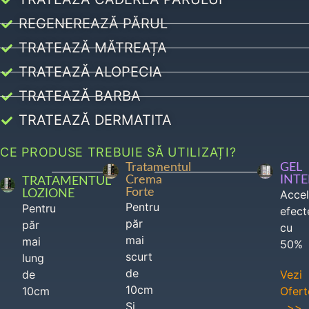
REGENEREAZĂ PĂRUL
TRATEAZĂ MĂTREAȚA
TRATEAZĂ ALOPECIA
TRATEAZĂ BARBA
TRATEAZĂ DERMATITA
CE PRODUSE TREBUIE SĂ UTILIZAȚI?
Tratamentul
GEL
Crema
INT
TRATAMENTUL
Forte
LOZIONE
Acce
Pentru
Pentru
efect
păr
păr
cu
mai
mai
50%
scurt
lung
de
de
Vezi
10cm
10cm
Ofert
Si
>>