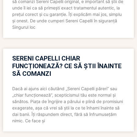
să comanzi Sereni Capelli original, e important să știi de
unde îl iei ca să primești exact tratamentul autentic, la
prețul corect și cu garanție. Îți explicăm mai jos, simplu
și onest. De unde cumperi Sereni Capelli în siguranță
Singurul loc
SERENI CAPELLI CHIAR
FUNCȚIONEAZĂ? CE SĂ ȘTII ÎNAINTE
SĂ COMANZI
Dacă ai ajuns aici căutând „Sereni Capelli păreri” sau
„chiar funcționează”, scepticismul tău este normal și
sănătos. Piața de îngrijire a părului e plină de promisiuni
exagerate, așa că vrei să știi la ce te înhami înainte să
dai banii. Îți răspundem direct, fără să înfrumusețăm
nimic. Ce face și