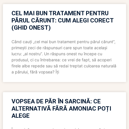
CEL MAI BUN TRATAMENT PENTRU
PĂRUL CĂRUNT: CUM ALEGI CORECT
(GHID ONEST)
Când cauți „cel mai bun tratament pentru părul cărunt”,
primești zeci de răspunsuri care spun toate același
lucru: „al nostru”. Un răspuns onest nu începe cu
produsul, ci cu întrebarea: ce vrei de fapt, să acoperi
firele albe repede sau să redai treptat culoarea naturală
a părului, fără vopsea? Îți
VOPSEA DE PĂR ÎN SARCINĂ: CE
ALTERNATIVĂ FĂRĂ AMONIAC POȚI
ALEGE