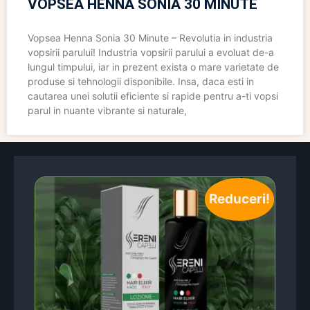
VOPSEA HENNA SONIA 30 MINUTE
Vopsea Henna Sonia 30 Minute – Revolutia in industria
vopsirii parului! Industria vopsirii parului a evoluat de-a
lungul timpului, iar in prezent exista o mare varietate de
produse si tehnologii disponibile. Insa, daca esti in
cautarea unei solutii eficiente si rapide pentru a-ti vopsi
parul in nuante vibrante si naturale,
Reduceri!