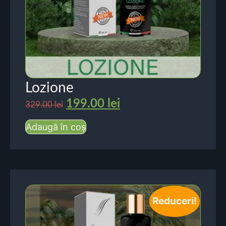
Lozione
199.00
lei
329.00
lei
Adaugă în coș
Reduceri!