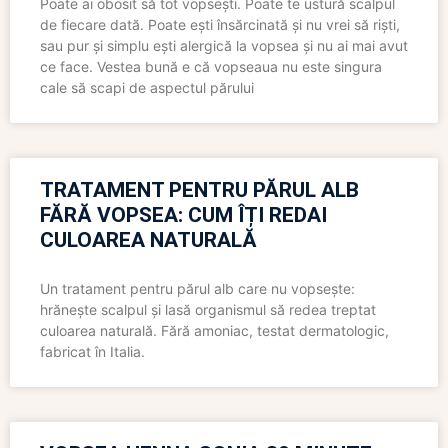
Poate ai obosit să tot vopsești. Poate te ustură scalpul
de fiecare dată. Poate ești însărcinată și nu vrei să riști,
sau pur și simplu ești alergică la vopsea și nu ai mai avut
ce face. Vestea bună e că vopseaua nu este singura
cale să scapi de aspectul părului
TRATAMENT PENTRU PĂRUL ALB
FĂRĂ VOPSEA: CUM ÎȚI REDAI
CULOAREA NATURALĂ
Un tratament pentru părul alb care nu vopsește:
hrănește scalpul și lasă organismul să redea treptat
culoarea naturală. Fără amoniac, testat dermatologic,
fabricat în Italia.