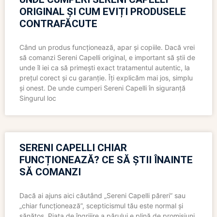
ORIGINAL ȘI CUM EVIȚI PRODUSELE
CONTRAFĂCUTE
Când un produs funcționează, apar și copiile. Dacă vrei
să comanzi Sereni Capelli original, e important să știi de
unde îl iei ca să primești exact tratamentul autentic, la
prețul corect și cu garanție. Îți explicăm mai jos, simplu
și onest. De unde cumperi Sereni Capelli în siguranță
Singurul loc
SERENI CAPELLI CHIAR
FUNCȚIONEAZĂ? CE SĂ ȘTII ÎNAINTE
SĂ COMANZI
Dacă ai ajuns aici căutând „Sereni Capelli păreri” sau
„chiar funcționează”, scepticismul tău este normal și
sănătos. Piața de îngrijire a părului e plină de promisiuni