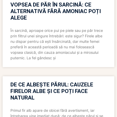
VOPSEA DE PĂR ÎN SARCINĂ: CE
ALTERNATIVĂ FĂRĂ AMONIAC POȚI
ALEGE
În sarcină, aproape orice pui pe piele sau pe păr trece
prin filtrul unei singure întrebări: este sigur? Firele albe
nu dispar pentru că ești însărcinată, dar multe femei
preferă în această perioadă să nu mai folosească
vopsea clasică, din cauza amoniacului și a mirosului
puternic. La fel gândesc și
DE CE ALBEȘTE PĂRUL: CAUZELE
FIRELOR ALBE ȘI CE POȚI FACE
NATURAL
Primul fir alb apare de obicei fără avertisment, iar
întrebarea vine imediat după: de ce albește părul și se