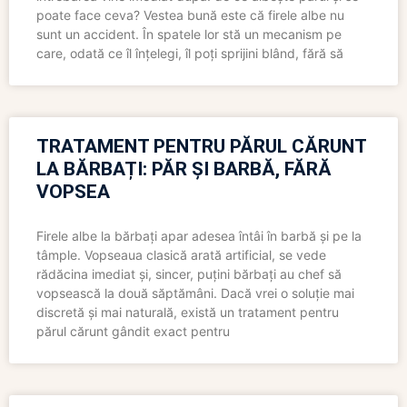
poate face ceva? Vestea bună este că firele albe nu
sunt un accident. În spatele lor stă un mecanism pe
care, odată ce îl înțelegi, îl poți sprijini blând, fără să
TRATAMENT PENTRU PĂRUL CĂRUNT
LA BĂRBAȚI: PĂR ȘI BARBĂ, FĂRĂ
VOPSEA
Firele albe la bărbați apar adesea întâi în barbă și pe la
tâmple. Vopseaua clasică arată artificial, se vede
rădăcina imediat și, sincer, puțini bărbați au chef să
vopsească la două săptămâni. Dacă vrei o soluție mai
discretă și mai naturală, există un tratament pentru
părul cărunt gândit exact pentru