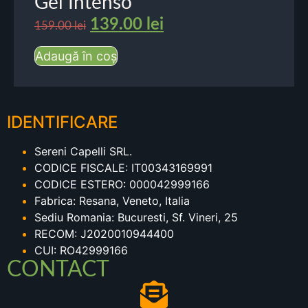
Gel Intenso
139.00
lei
159.00
lei
Adaugă în coș
IDENTIFICARE
Sereni Capelli SRL.
CODICE FISCALE: IT00343169991
CODICE ESTERO: 000042999166
Fabrica: Resana, Veneto, Italia
Sediu Romania: Bucuresti, Sf. Vineri, 25
RECOM: J2020010944400
CUI: RO42999166
CONTACT