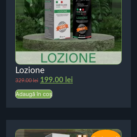
Lozione
199.00
lei
329.00
lei
Adaugă în coș