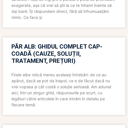
exagerate, așa că vrei să știi la ce te înhami înainte să
dai banii. Îți răspundem direct, fără să înfrumusețăm
nimic. Ce face și
PĂR ALB: GHIDUL COMPLET CAP-
COADĂ (CAUZE, SOLUȚII,
TRATAMENT, PREȚURI)
Firele albe ridică mereu aceleași întrebări: de ce au
apărut, dacă se pot da înapoi, ce e de făcut dacă nu
vrei vopsea și cât costă o soluție serioasă. Am adunat
aici, într-un singur ghid, răspunsurile pe scurt, cu
legături către articolele în care intrăm în detaliu pe
fiecare temă.