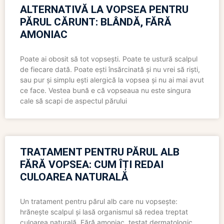
ALTERNATIVĂ LA VOPSEA PENTRU
PĂRUL CĂRUNT: BLÂNDĂ, FĂRĂ
AMONIAC
Poate ai obosit să tot vopsești. Poate te ustură scalpul
de fiecare dată. Poate ești însărcinată și nu vrei să riști,
sau pur și simplu ești alergică la vopsea și nu ai mai avut
ce face. Vestea bună e că vopseaua nu este singura
cale să scapi de aspectul părului
TRATAMENT PENTRU PĂRUL ALB
FĂRĂ VOPSEA: CUM ÎȚI REDAI
CULOAREA NATURALĂ
Un tratament pentru părul alb care nu vopsește:
hrănește scalpul și lasă organismul să redea treptat
culoarea naturală. Fără amoniac, testat dermatologic,