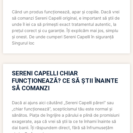
Când un produs funcționează, apar și copiile. Dacă vrei
să comanzi Sereni Capelli original, e important să știi de
unde îl iei ca să primești exact tratamentul autentic, la
prețul corect și cu garanție. Îți explicăm mai jos, simplu
și onest. De unde cumperi Sereni Capelli în siguranță
Singurul loc
SERENI CAPELLI CHIAR
FUNCȚIONEAZĂ? CE SĂ ȘTII ÎNAINTE
SĂ COMANZI
Dacă ai ajuns aici căutând „Sereni Capelli păreri” sau
„chiar funcționează”, scepticismul tău este normal și
sănătos. Piața de îngrijire a părului e plină de promisiuni
exagerate, așa că vrei să știi la ce te înhami înainte să
dai banii. Îți răspundem direct, fără să înfrumusețăm