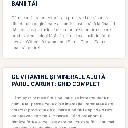
BANII TĂI
Când cauți „tratament păr alb preț”, vrei un răspuns
direct, nu o pagină care ascunde costul până la final. Îți
dăm mai jos prețurile clare, ce primești pentru fiecare
produs și cum alegi fără să plătești mai mult decât ai
nevoie. Cât costă tratamentul Sereni Capelli Gama
noastră are trei
CE VITAMINE ȘI MINERALE AJUTĂ
PĂRUL CĂRUNT: GHID COMPLET
Când apar primele fire albe, mulți se întreabă dacă nu
cumva le lipsește ceva din alimentație. Întrebarea este
corectă: producția de culoare a părului depinde direct
de câteva vitamine și minerale. Când organismul
rămâne fără ele, celulele care dau culoare firului nu mai
lucrează la fel de bine. Îți explicăm