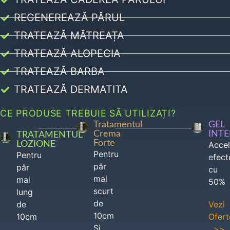
REGENEREAZĂ PĂRUL
TRATEAZĂ MĂTREAȚA
TRATEAZĂ ALOPECIA
TRATEAZĂ BARBA
TRATEAZĂ DERMATITA
CE PRODUSE TREBUIE SĂ UTILIZAȚI?
Tratamentul
GEL
Crema
INT
TRATAMENTUL
Forte
LOZIONE
Acce
Pentru
Pentru
efect
păr
păr
cu
mai
mai
50%
scurt
lung
de
de
Vezi
10cm
10cm
Ofert
Si
>>