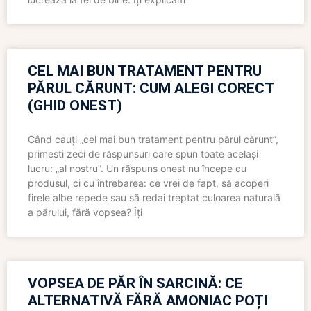
CEL MAI BUN TRATAMENT PENTRU
PĂRUL CĂRUNT: CUM ALEGI CORECT
(GHID ONEST)
Când cauți „cel mai bun tratament pentru părul cărunt”,
primești zeci de răspunsuri care spun toate același
lucru: „al nostru”. Un răspuns onest nu începe cu
produsul, ci cu întrebarea: ce vrei de fapt, să acoperi
firele albe repede sau să redai treptat culoarea naturală
a părului, fără vopsea? Îți
VOPSEA DE PĂR ÎN SARCINĂ: CE
ALTERNATIVĂ FĂRĂ AMONIAC POȚI