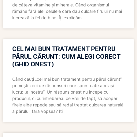
de câteva vitamine și minerale. Când organismul
rămâne fără ele, celulele care dau culoare firului nu mai
lucrează la fel de bine. Îți explicăm
CEL MAI BUN TRATAMENT PENTRU
PĂRUL CĂRUNT: CUM ALEGI CORECT
(GHID ONEST)
Când cauți „cel mai bun tratament pentru părul cărunt”,
primești zeci de răspunsuri care spun toate același
lucru: „al nostru”. Un răspuns onest nu începe cu
produsul, ci cu întrebarea: ce vrei de fapt, să acoperi
firele albe repede sau să redai treptat culoarea naturală
a părului, fără vopsea? Îți