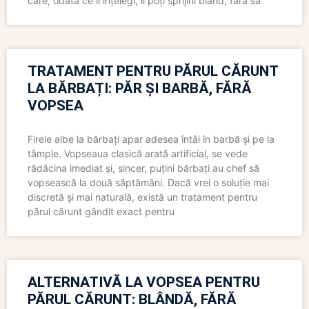
care, odată ce îl înțelegi, îl poți sprijini blând, fără să
TRATAMENT PENTRU PĂRUL CĂRUNT
LA BĂRBAȚI: PĂR ȘI BARBĂ, FĂRĂ
VOPSEA
Firele albe la bărbați apar adesea întâi în barbă și pe la
tâmple. Vopseaua clasică arată artificial, se vede
rădăcina imediat și, sincer, puțini bărbați au chef să
vopsească la două săptămâni. Dacă vrei o soluție mai
discretă și mai naturală, există un tratament pentru
părul cărunt gândit exact pentru
ALTERNATIVĂ LA VOPSEA PENTRU
PĂRUL CĂRUNT: BLÂNDĂ, FĂRĂ