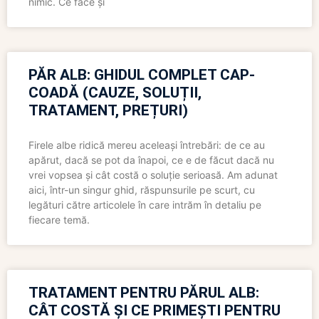
nimic. Ce face și
PĂR ALB: GHIDUL COMPLET CAP-
COADĂ (CAUZE, SOLUȚII,
TRATAMENT, PREȚURI)
Firele albe ridică mereu aceleași întrebări: de ce au
apărut, dacă se pot da înapoi, ce e de făcut dacă nu
vrei vopsea și cât costă o soluție serioasă. Am adunat
aici, într-un singur ghid, răspunsurile pe scurt, cu
legături către articolele în care intrăm în detaliu pe
fiecare temă.
TRATAMENT PENTRU PĂRUL ALB:
CÂT COSTĂ ȘI CE PRIMEȘTI PENTRU