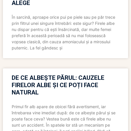
ALEGE
În sarcină, aproape orice pui pe piele sau pe păr trece
prin filtrul unei singure întrebări: este sigur? Firele albe
nu dispar pentru că ești însărcinată, dar multe femei
preferă în această perioadă să nu mai folosească
vopsea clasică, din cauza amoniacului și a mirosului
puternic. La fel gândesc și
DE CE ALBEȘTE PĂRUL: CAUZELE
FIRELOR ALBE ȘI CE POȚI FACE
NATURAL
Primul fir alb apare de obicei fără avertisment, iar
întrebarea vine imediat după: de ce albește părul și se
poate face ceva? Vestea bună este că firele albe nu
sunt un accident. În spatele lor stă un mecanism pe