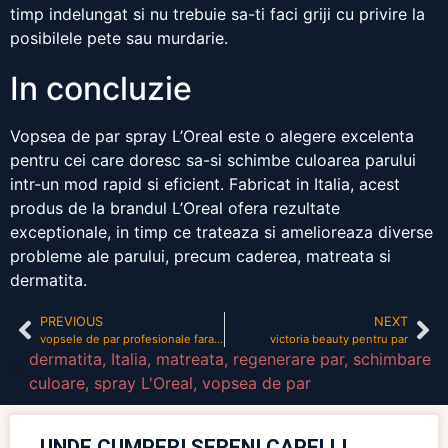
timp indelungat si nu trebuie sa-ti faci griji cu privire la
posibilele pete sau murdarie.
In concluzie
Vopsea de par spray L’Oreal este o alegere excelenta
pentru cei care doresc sa-si schimbe culoarea parului
intr-un mod rapid si eficient. Fabricat in Italia, acest
produs de la brandul L’Oreal ofera rezultate
exceptionale, in timp ce trateaza si amelioreaza diverse
probleme ale parului, precum caderea, matreata si
dermatita.
PREVIOUS
NEXT
vopsele de par profesionale fara amoniac
victoria beauty pentru par
dermatita
,
Italia
,
matreata
,
regenerare par
,
schimbare
culoare
,
spray L'Oreal
,
vopsea de par
UNDE CUMPERI SERENI CAPELLI