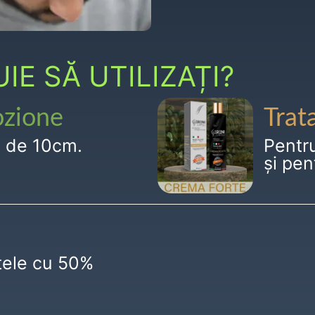
E SĂ UTILIZAȚI?
ozione
Trat
g de 10cm.
Pentr
și pen
ctele cu 50%