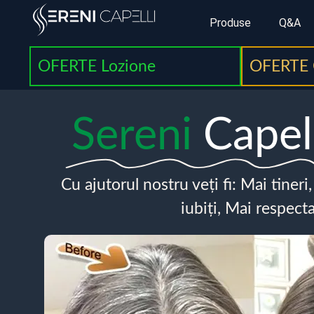
Produse
Q&A
OFERTE Lozione
OFERTE 
Sereni
Capel
Cu ajutorul nostru veți fi: Mai tineri
iubiți, Mai respecta