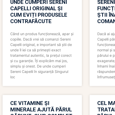
UNDE CUMPERI SERENI
SERENI
CAPELLI ORIGINAL ȘI
FUNCȚ
CUM EVIȚI PRODUSELE
ȘTII Î
CONTRAFĂCUTE
COMAN
Când un produs funcționează, apar și
Dacă ai aj
copiile. Dacă vrei să comanzi Sereni
Capelli păr
Capelli original, e important să știi de
funcționea
unde îl iei ca să primești exact
normal și s
tratamentul autentic, la prețul corect
părului e p
și cu garanție. Îți explicăm mai jos,
exagerate, 
simplu și onest. De unde cumperi
înhami înai
Sereni Capelli în siguranță Singurul
răspundem 
loc
înfrumuseț
CE VITAMINE ȘI
CEL MA
MINERALE AJUTĂ PĂRUL
TRATA