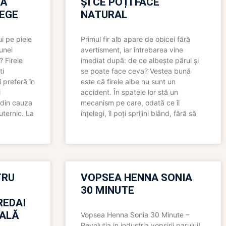
RĂ
ȘI CE POȚI FACE
LEGE
NATURAL
i pe piele
Primul fir alb apare de obicei fără
 unei
avertisment, iar întrebarea vine
? Firele
imediat după: de ce albește părul și
ti
se poate face ceva? Vestea bună
 preferă în
este că firele albe nu sunt un
i
accident. În spatele lor stă un
 din cauza
mecanism pe care, odată ce îl
uternic. La
înțelegi, îl poți sprijini blând, fără să
TRU
VOPSEA HENNA SONIA
30 MINUTE
REDAI
ALĂ
Vopsea Henna Sonia 30 Minute –
Revolutia in industria vopsirii parului!