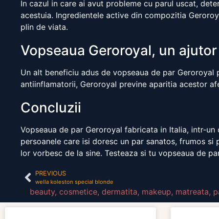
In cazul in care ai avut probleme cu parul uscat, deter
acestuia. Ingredientele active din compozitia Geroroyal
plin de viata.
Vopseaua Geroroyal, un ajutor e
Un alt beneficiu adus de vopseaua de par Geroroyal pro
antiinflamatorii, Geroroyal previne aparitia acestor afect
Concluzii
Vopseaua de par Geroroyal fabricata in Italia, intr-un
persoanele care isi doresc un par sanatos, frumos si pl
lor vorbesc de la sine. Testeaza si tu vopseaua de par
PREVIOUS
wella koleston special blonde
beauty
,
cosmetice
,
dermatita
,
makeup
,
matreata
,
p