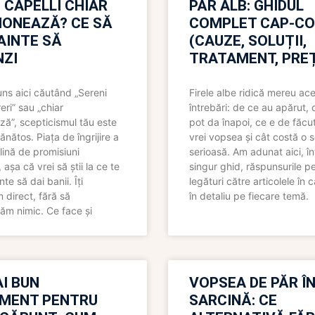
 CAPELLI CHIAR
PĂR ALB: GHIDUL
IONEAZĂ? CE SĂ
COMPLET CAP-C
NAINTE SĂ
(CAUZE, SOLUȚII,
ZI
TRATAMENT, PREȚ
uns aici căutând „Sereni
Firele albe ridică mereu ace
eri” sau „chiar
întrebări: de ce au apărut,
ză”, scepticismul tău este
pot da înapoi, ce e de făcu
ănătos. Piața de îngrijire a
vrei vopsea și cât costă o s
lină de promisiuni
serioasă. Am adunat aici, în
așa că vrei să știi la ce te
singur ghid, răspunsurile pe
nte să dai banii. Îți
legături către articolele în 
direct, fără să
în detaliu pe fiecare temă.
ăm nimic. Ce face și
I BUN
VOPSEA DE PĂR Î
MENT PENTRU
SARCINĂ: CE