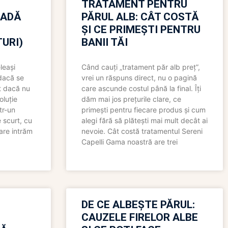
TRATAMENT PENTRU
OADĂ
PĂRUL ALB: CÂT COSTĂ
ȘI CE PRIMEȘTI PENTRU
URI)
BANII TĂI
leași
Când cauți „tratament păr alb preț”,
 dacă se
vrei un răspuns direct, nu o pagină
t dacă nu
care ascunde costul până la final. Îți
oluție
dăm mai jos prețurile clare, ce
tr-un
primești pentru fiecare produs și cum
 scurt, cu
alegi fără să plătești mai mult decât ai
care intrăm
nevoie. Cât costă tratamentul Sereni
Capelli Gama noastră are trei
N
DE CE ALBEȘTE PĂRUL:
CAUZELE FIRELOR ALBE