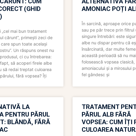
 CĂRUNT: CUM
ALTERNATIVĂ FĂ
CORECT (GHID
AMONIAC POȚI A
)
În sarcină, aproape orice pu
sau pe păr trece prin filtrul
 „cel mai bun tratament
singure întrebări: este sigur
ul cărunt”, primești zeci de
albe nu dispar pentru că eș
 care spun toate același
însărcinată, dar multe femei
 nostru”. Un răspuns onest nu
această perioadă să nu ma
produsul, ci cu întrebarea:
folosească vopsea clasică,
fapt, să acoperi firele albe
amoniacului și a mirosului p
 să redai treptat culoarea
fel gândesc și
părului, fără vopsea? Îți
NATIVĂ LA
TRATAMENT PEN
A PENTRU PĂRUL
PĂRUL ALB FĂRĂ
T: BLÂNDĂ, FĂRĂ
VOPSEA: CUM ÎȚI 
AC
CULOAREA NATUR