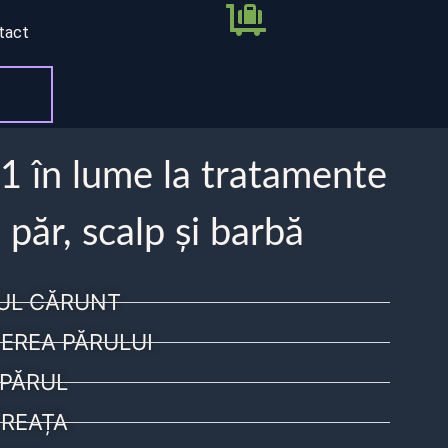
tact
 1 în lume la tratamente
 păr, scalp și barbă
UL CĂRUNT
EREA PĂRULUI
PĂRUL
REAȚA