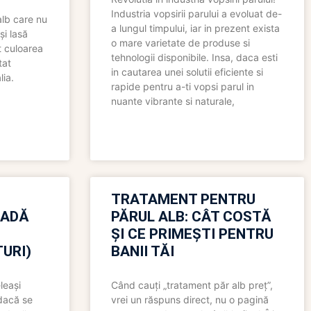
Industria vopsirii parului a evoluat de-
alb care nu
a lungul timpului, iar in prezent exista
și lasă
o mare varietate de produse si
t culoarea
tehnologii disponibile. Insa, daca esti
tat
in cautarea unei solutii eficiente si
lia.
rapide pentru a-ti vopsi parul in
nuante vibrante si naturale,
TRATAMENT PENTRU
OADĂ
PĂRUL ALB: CÂT COSTĂ
ȘI CE PRIMEȘTI PENTRU
URI)
BANII TĂI
leași
Când cauți „tratament păr alb preț”,
 dacă se
vrei un răspuns direct, nu o pagină