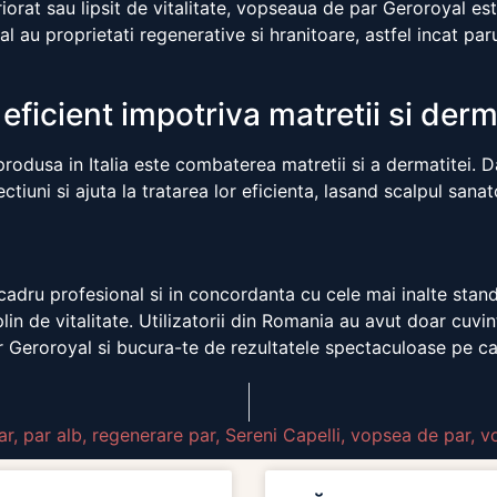
iorat sau lipsit de vitalitate, vopseaua de par Geroroyal est
 au proprietati regenerative si hranitoare, astfel incat paru
ficient impotriva matretii si derm
dusa in Italia este combaterea matretii si a dermatitei. Dat
iuni si ajuta la tratarea lor eficienta, lasand scalpul sanatos 
 cadru profesional si in concordanta cu cele mai inalte stan
in de vitalitate. Utilizatorii din Romania au avut doar cuvint
 Geroroyal si bucura-te de rezultatele spectaculoase pe care
ar
,
par alb
,
regenerare par
,
Sereni Capelli
,
vopsea de par
,
v