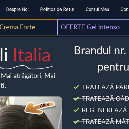
Despre Noi
Politica de Retur
Contul Meu
Con
Crema Forte
OFERTE Gel Intenso
Brandul nr.
li
Italia
pentru
, Mai atrăgători, Mai
ți.
TRATEAZĂ PĂR
TRATEAZĂ CĂD
REGENEREAZĂ 
TRATEAZĂ MĂT