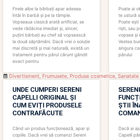
Firele albe la bărbați apar adesea
Poate ai o
întâi în barbă și pe la tâmple.
te ustură 
Vopseaua clasică arată artificial, se
Poate ești 
vede rădăcina imediat și, sincer,
riști, sau 
puțini bărbați au chef să vopsească
vopsea și 
la două săptămâni. Dacă vrei o soluție
Vestea bu
mai discretă și mai naturală, există un
singura ca
tratament pentru părul cărunt gândit
părului
exact pentru
Divertisment
,
Frumusete
,
Produse cosmetice
,
Sanatate
UNDE CUMPERI SERENI
SERENI
CAPELLI ORIGINAL ȘI
FUNCȚ
CUM EVIȚI PRODUSELE
ȘTII Î
CONTRAFĂCUTE
COMAN
Când un produs funcționează, apar și
Dacă ai aj
copiile. Dacă vrei să comanzi Sereni
Capelli păr