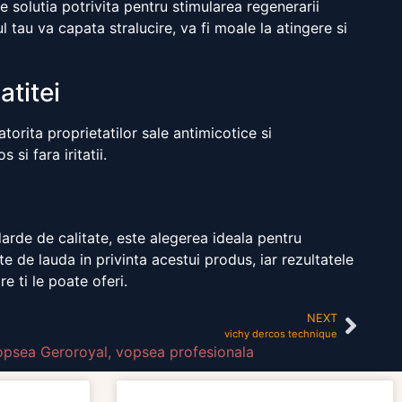
e solutia potrivita pentru stimularea regenerarii
l tau va capata stralucire, va fi moale la atingere si
atitei
orita proprietatilor sale antimicotice si
si fara iritatii.
darde de calitate, este alegerea ideala pentru
e de lauda in privinta acestui produs, iar rezultatele
 ti le poate oferi.
NEXT
vichy dercos technique
opsea Geroroyal
,
vopsea profesionala