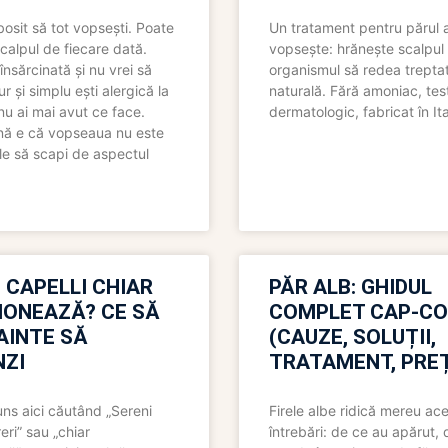
bosit să tot vopsești. Poate
Un tratament pentru părul 
scalpul de fiecare dată.
vopsește: hrănește scalpul 
însărcinată și nu vrei să
organismul să redea trepta
pur și simplu ești alergică la
naturală. Fără amoniac, tes
nu ai mai avut ce face.
dermatologic, fabricat în Ita
nă e că vopseaua nu este
le să scapi de aspectul
 CAPELLI CHIAR
PĂR ALB: GHIDUL
IONEAZĂ? CE SĂ
COMPLET CAP-C
NAINTE SĂ
(CAUZE, SOLUȚII,
ZI
TRATAMENT, PREȚ
uns aici căutând „Sereni
Firele albe ridică mereu ace
eri” sau „chiar
întrebări: de ce au apărut,