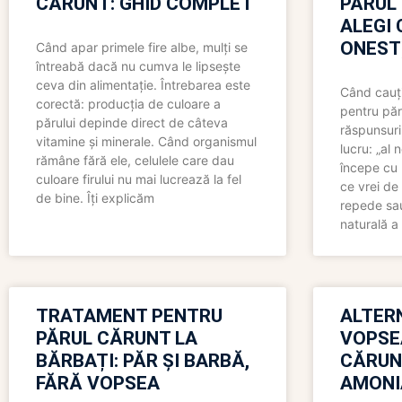
CĂRUNT: GHID COMPLET
PĂRUL
ALEGI 
ONEST
Când apar primele fire albe, mulți se
întreabă dacă nu cumva le lipsește
ceva din alimentație. Întrebarea este
Când cauți
corectă: producția de culoare a
pentru păr
părului depinde direct de câteva
răspunsuri
vitamine și minerale. Când organismul
lucru: „al
rămâne fără ele, celulele care dau
începe cu 
culoare firului nu mai lucrează la fel
ce vrei de 
de bine. Îți explicăm
repede sau
naturală a 
TRATAMENT PENTRU
ALTER
PĂRUL CĂRUNT LA
VOPSE
BĂRBAȚI: PĂR ȘI BARBĂ,
CĂRUN
FĂRĂ VOPSEA
AMONI