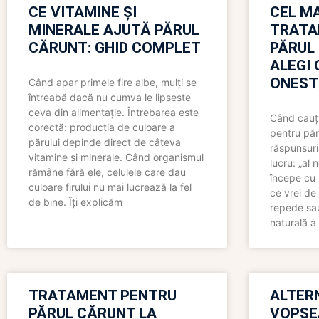
CE VITAMINE ȘI
CEL MA
MINERALE AJUTĂ PĂRUL
TRATA
CĂRUNT: GHID COMPLET
PĂRUL
ALEGI 
ONEST
Când apar primele fire albe, mulți se
întreabă dacă nu cumva le lipsește
ceva din alimentație. Întrebarea este
Când cauți
corectă: producția de culoare a
pentru păr
părului depinde direct de câteva
răspunsuri
vitamine și minerale. Când organismul
lucru: „al
rămâne fără ele, celulele care dau
începe cu 
culoare firului nu mai lucrează la fel
ce vrei de 
de bine. Îți explicăm
repede sau
naturală a 
TRATAMENT PENTRU
ALTER
PĂRUL CĂRUNT LA
VOPSE