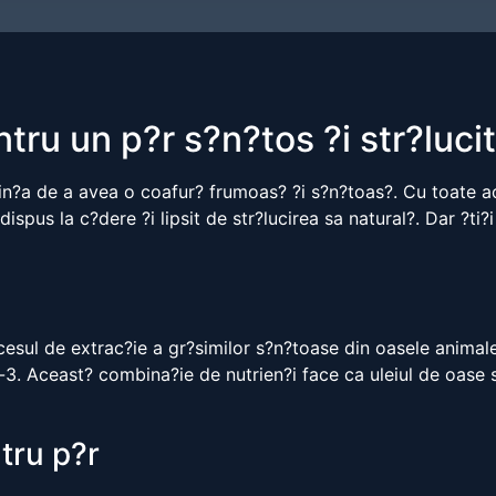
tru un p?r s?n?tos ?i str?luci
orin?a de a avea o coafur? frumoas? ?i s?n?toas?. Cu toate a
dispus la c?dere ?i lipsit de str?lucirea sa natural?. Dar ?ti
cesul de extrac?ie a gr?similor s?n?toase din oasele animale
-3. Aceast? combina?ie de nutrien?i face ca uleiul de oase s
ntru p?r