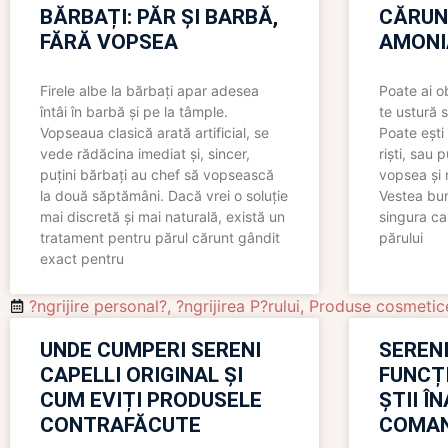
BĂRBAȚI: PĂR ȘI BARBĂ,
CĂRUN
FĂRĂ VOPSEA
AMONI
Firele albe la bărbați apar adesea
Poate ai o
întâi în barbă și pe la tâmple.
te ustură 
Vopseaua clasică arată artificial, se
Poate ești 
vede rădăcina imediat și, sincer,
riști, sau 
puțini bărbați au chef să vopsească
vopsea și 
la două săptămâni. Dacă vrei o soluție
Vestea bu
mai discretă și mai naturală, există un
singura ca
tratament pentru părul cărunt gândit
părului
exact pentru
?ngrijire personal?
,
?ngrijirea P?rului
,
Produse cosmetic
UNDE CUMPERI SERENI
SERENI
CAPELLI ORIGINAL ȘI
FUNCȚ
CUM EVIȚI PRODUSELE
ȘTII Î
CONTRAFĂCUTE
COMAN