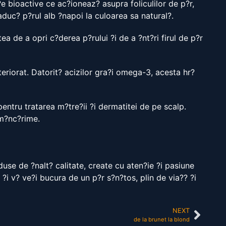
?e bioactive ce ac?ioneaz? asupra foliculilor de p?r,
duc? p?rul alb ?napoi la culoarea sa natural?.
tea de a opri c?derea p?rului ?i de a ?nt?ri firul de p?r
eriorat. Datorit? acizilor gra?i omega-3, acesta hr?
 pentru tratarea m?tre?ii ?i dermatitei de pe scalp.
 m?nc?rime.
oduse de ?nalt? calitate, create cu aten?ie ?i pasiune
 ?i v? ve?i bucura de un p?r s?n?tos, plin de via?? ?i
NEXT
de la brunet la blond