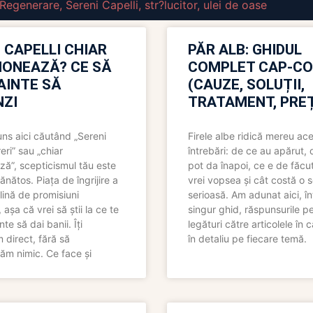
Regenerare
,
Sereni Capelli
,
str?lucitor
,
ulei de oase
 CAPELLI CHIAR
PĂR ALB: GHIDUL
IONEAZĂ? CE SĂ
COMPLET CAP-C
NAINTE SĂ
(CAUZE, SOLUȚII,
ZI
TRATAMENT, PREȚ
uns aici căutând „Sereni
Firele albe ridică mereu ace
eri” sau „chiar
întrebări: de ce au apărut,
ză”, scepticismul tău este
pot da înapoi, ce e de făcu
ănătos. Piața de îngrijire a
vrei vopsea și cât costă o s
lină de promisiuni
serioasă. Am adunat aici, în
așa că vrei să știi la ce te
singur ghid, răspunsurile pe
nte să dai banii. Îți
legături către articolele în 
direct, fără să
în detaliu pe fiecare temă.
ăm nimic. Ce face și