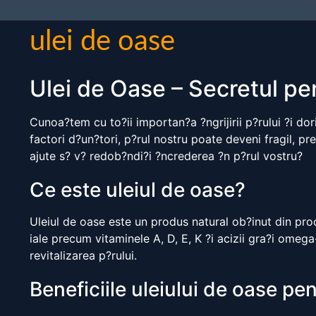
ulei de oase
Ulei de Oase – Secretul pen
Cunoa?tem cu to?ii importan?a ?ngrijirii p?rului ?i d
factori d?un?tori, p?rul nostru poate deveni fragil, pre
ajute s? v? redob?ndi?i ?ncrederea ?n p?rul vostru?
Ce este uleiul de oase?
Uleiul de oase este un produs natural ob?inut din pro
iale precum vitaminele A, D, E, K ?i acizii gra?i omega
revitalizarea p?rului.
Beneficiile uleiului de oase pe