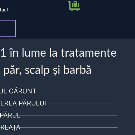
tact
 1 în lume la tratamente
 păr, scalp și barbă
UL CĂRUNT
EREA PĂRULUI
PĂRUL
REAȚA