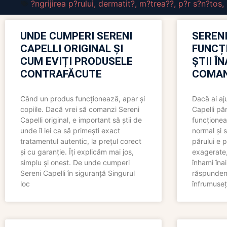
?ngrijirea p?rului
,
dermatit?
,
m?trea??
,
p?r s?n?tos
,
UNDE CUMPERI SERENI
SERENI
CAPELLI ORIGINAL ȘI
FUNCȚ
CUM EVIȚI PRODUSELE
ȘTII Î
CONTRAFĂCUTE
COMAN
Când un produs funcționează, apar și
Dacă ai aj
copiile. Dacă vrei să comanzi Sereni
Capelli păr
Capelli original, e important să știi de
funcționea
unde îl iei ca să primești exact
normal și s
tratamentul autentic, la prețul corect
părului e p
și cu garanție. Îți explicăm mai jos,
exagerate, 
simplu și onest. De unde cumperi
înhami înai
Sereni Capelli în siguranță Singurul
răspundem 
loc
înfrumuseț