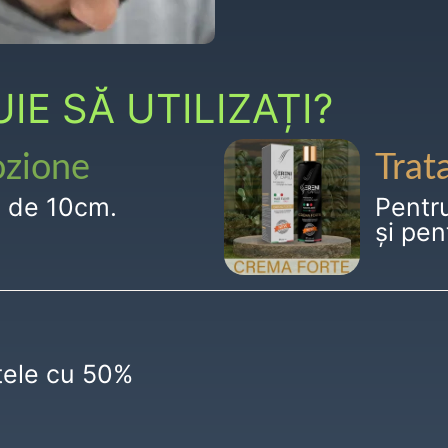
E SĂ UTILIZAȚI?
ozione
Trat
g de 10cm.
Pentr
și pen
ctele cu 50%