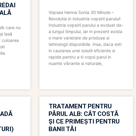
REDAI
ALĂ
Vopsea Henna Sonia 30 Minute –
Revolutia in industria vopsirii parului!
Industria vopsirii parului a evoluat de-
alb care nu
a lungul timpului, iar in prezent exista
și lasă
o mare varietate de produse si
t culoarea
tehnologii disponibile. Insa, daca esti
tat
in cautarea unei solutii eficiente si
lia.
rapide pentru a-ti vopsi parul in
nuante vibrante si naturale,
TRATAMENT PENTRU
OADĂ
PĂRUL ALB: CÂT COSTĂ
ȘI CE PRIMEȘTI PENTRU
URI)
BANII TĂI