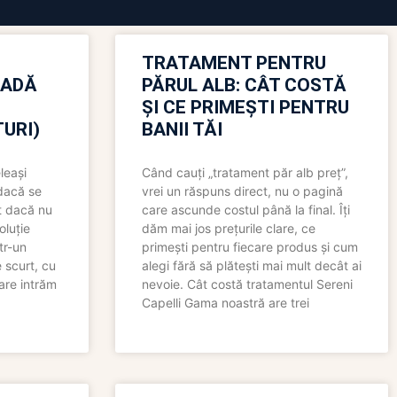
TRATAMENT PENTRU
OADĂ
PĂRUL ALB: CÂT COSTĂ
ȘI CE PRIMEȘTI PENTRU
URI)
BANII TĂI
leași
Când cauți „tratament păr alb preț”,
 dacă se
vrei un răspuns direct, nu o pagină
t dacă nu
care ascunde costul până la final. Îți
oluție
dăm mai jos prețurile clare, ce
tr-un
primești pentru fiecare produs și cum
 scurt, cu
alegi fără să plătești mai mult decât ai
care intrăm
nevoie. Cât costă tratamentul Sereni
Capelli Gama noastră are trei