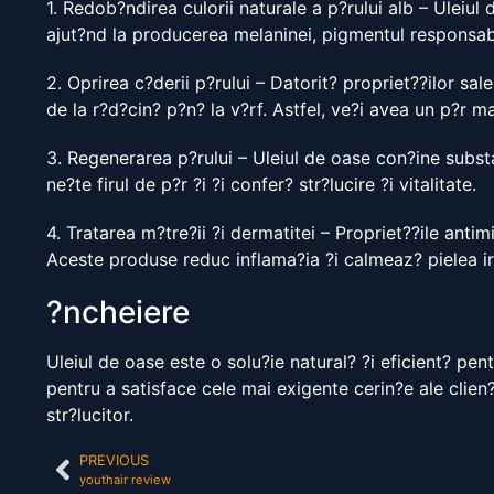
1. Redob?ndirea culorii naturale a p?rului alb – Uleiul
ajut?nd la producerea melaninei, pigmentul responsabi
2. Oprirea c?derii p?rului – Datorit? propriet??ilor sal
de la r?d?cin? p?n? la v?rf. Astfel, ve?i avea un p?r ma
3. Regenerarea p?rului – Uleiul de oase con?ine substa
ne?te firul de p?r ?i ?i confer? str?lucire ?i vitalitate.
4. Tratarea m?tre?ii ?i dermatitei – Propriet??ile antim
Aceste produse reduc inflama?ia ?i calmeaz? pielea iri
?ncheiere
Uleiul de oase este o solu?ie natural? ?i eficient? pent
pentru a satisface cele mai exigente cerin?e ale clien?i
str?lucitor.
PREVIOUS
youthair review