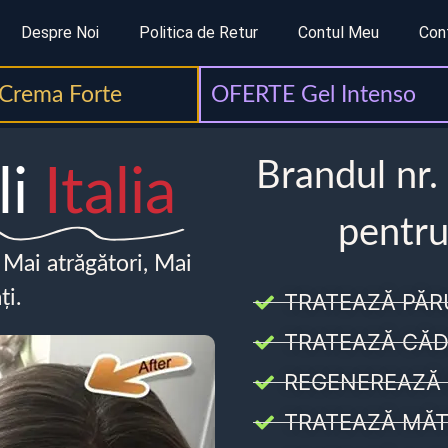
Despre Noi
Politica de Retur
Contul Meu
Con
Crema Forte
OFERTE Gel Intenso
Brandul nr.
li
Italia
pentru
, Mai atrăgători, Mai
ți.
TRATEAZĂ PĂR
TRATEAZĂ CĂD
REGENEREAZĂ 
TRATEAZĂ MĂT