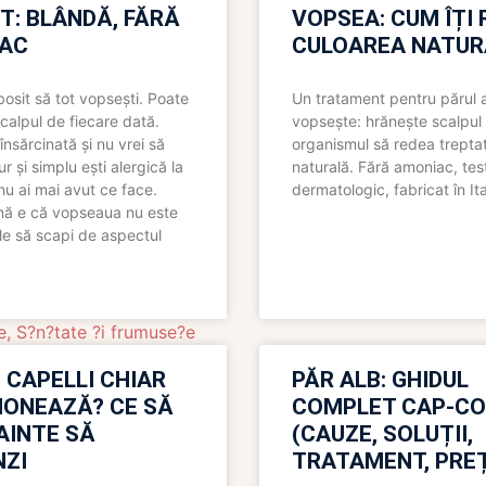
T: BLÂNDĂ, FĂRĂ
VOPSEA: CUM ÎȚI 
AC
CULOAREA NATUR
bosit să tot vopsești. Poate
Un tratament pentru părul 
scalpul de fiecare dată.
vopsește: hrănește scalpul 
însărcinată și nu vrei să
organismul să redea trepta
pur și simplu ești alergică la
naturală. Fără amoniac, tes
nu ai mai avut ce face.
dermatologic, fabricat în Ita
nă e că vopseaua nu este
le să scapi de aspectul
e
,
S?n?tate ?i frumuse?e
 CAPELLI CHIAR
PĂR ALB: GHIDUL
IONEAZĂ? CE SĂ
COMPLET CAP-C
NAINTE SĂ
(CAUZE, SOLUȚII,
ZI
TRATAMENT, PREȚ