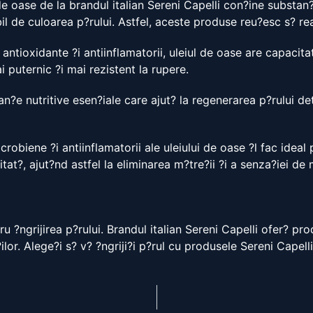
 de oase de la brandul italian Sereni Capelli con?ine substan
l de culoarea p?rului. Astfel, aceste produse reu?esc s? rea
e antioxidante ?i antiinflamatorii, uleiul de oase are capacita
i puternic ?i mai rezistent la rupere.
n?e nutritive esen?iale care ajut? la regenerarea p?rului det
icrobiene ?i antiinflamatorii ale uleiului de oase ?l fac ideal
tat?, ajut?nd astfel la eliminarea m?tre?ii ?i a senza?iei de
ru ?ngrijirea p?rului. Brandul italian Sereni Capelli ofer? pr
lor. Alege?i s? v? ?ngriji?i p?rul cu produsele Sereni Capelli