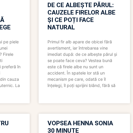
N
DE CE ALBEȘTE PĂRUL:
CAUZELE FIRELOR ALBE
RĂ
ȘI CE POȚI FACE
LEGE
NATURAL
i pe piele
Primul fir alb apare de obicei fără
 unei
avertisment, iar întrebarea vine
? Firele
imediat după: de ce albește părul și
ti
se poate face ceva? Vestea bună
 preferă în
este că firele albe nu sunt un
i
accident. În spatele lor stă un
 din cauza
mecanism pe care, odată ce îl
uternic. La
înțelegi, îl poți sprijini blând, fără să
TRU
VOPSEA HENNA SONIA
30 MINUTE