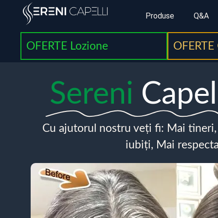
Produse
Q&A
OFERTE Lozione
OFERTE 
Sereni
Capel
Cu ajutorul nostru veți fi: Mai tineri
iubiți, Mai respecta