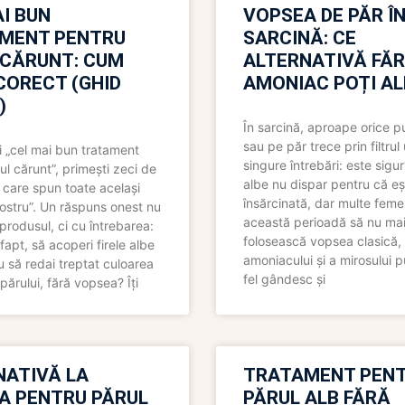
I BUN
VOPSEA DE PĂR Î
MENT PENTRU
SARCINĂ: CE
 CĂRUNT: CUM
ALTERNATIVĂ FĂ
CORECT (GHID
AMONIAC POȚI A
)
În sarcină, aproape orice pu
sau pe păr trece prin filtrul
 „cel mai bun tratament
singure întrebări: este sigur
ul cărunt”, primești zeci de
albe nu dispar pentru că eș
 care spun toate același
însărcinată, dar multe femei
 nostru”. Un răspuns onest nu
această perioadă să nu ma
produsul, ci cu întrebarea:
folosească vopsea clasică,
fapt, să acoperi firele albe
amoniacului și a mirosului p
 să redai treptat culoarea
fel gândesc și
părului, fără vopsea? Îți
NATIVĂ LA
TRATAMENT PEN
A PENTRU PĂRUL
PĂRUL ALB FĂRĂ