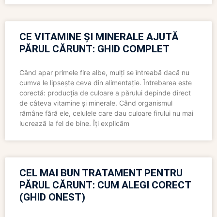
CE VITAMINE ȘI MINERALE AJUTĂ
PĂRUL CĂRUNT: GHID COMPLET
Când apar primele fire albe, mulți se întreabă dacă nu
cumva le lipsește ceva din alimentație. Întrebarea este
corectă: producția de culoare a părului depinde direct
de câteva vitamine și minerale. Când organismul
rămâne fără ele, celulele care dau culoare firului nu mai
lucrează la fel de bine. Îți explicăm
CEL MAI BUN TRATAMENT PENTRU
PĂRUL CĂRUNT: CUM ALEGI CORECT
(GHID ONEST)