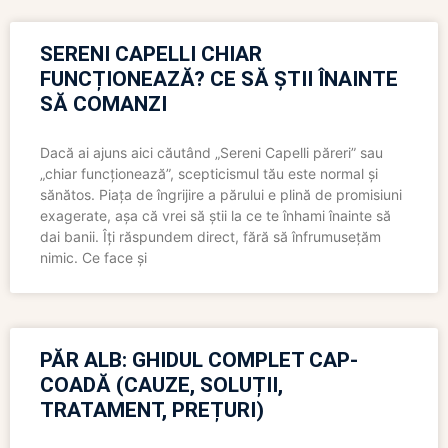
SERENI CAPELLI CHIAR
FUNCȚIONEAZĂ? CE SĂ ȘTII ÎNAINTE
SĂ COMANZI
Dacă ai ajuns aici căutând „Sereni Capelli păreri” sau
„chiar funcționează”, scepticismul tău este normal și
sănătos. Piața de îngrijire a părului e plină de promisiuni
exagerate, așa că vrei să știi la ce te înhami înainte să
dai banii. Îți răspundem direct, fără să înfrumusețăm
nimic. Ce face și
PĂR ALB: GHIDUL COMPLET CAP-
COADĂ (CAUZE, SOLUȚII,
TRATAMENT, PREȚURI)