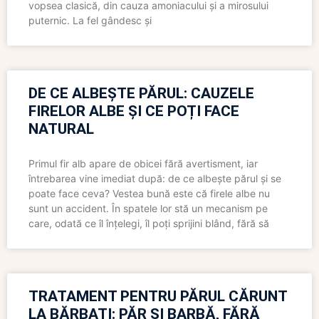
vopsea clasică, din cauza amoniacului și a mirosului
puternic. La fel gândesc și
DE CE ALBEȘTE PĂRUL: CAUZELE
FIRELOR ALBE ȘI CE POȚI FACE
NATURAL
Primul fir alb apare de obicei fără avertisment, iar
întrebarea vine imediat după: de ce albește părul și se
poate face ceva? Vestea bună este că firele albe nu
sunt un accident. În spatele lor stă un mecanism pe
care, odată ce îl înțelegi, îl poți sprijini blând, fără să
TRATAMENT PENTRU PĂRUL CĂRUNT
LA BĂRBAȚI: PĂR ȘI BARBĂ, FĂRĂ