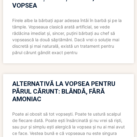
VOPSEA
Firele albe la bărbați apar adesea întâi în barbă și pe la
tâmple. Vopseaua clasică arată artificial, se vede
rădăcina imediat și, sincer, puțini bărbați au chef să
vopsească la două săptămâni. Dacă vrei o soluție mai
discretă și mai naturală, există un tratament pentru
părul cărunt gândit exact pentru
ALTERNATIVĂ LA VOPSEA PENTRU
PĂRUL CĂRUNT: BLÂNDĂ, FĂRĂ
AMONIAC
Poate ai obosit să tot vopsești. Poate te ustură scalpul
de fiecare dată. Poate ești însărcinată și nu vrei să riști,
sau pur și simplu ești alergică la vopsea și nu ai mai avut
ce face. Vestea bună e că vopseaua nu este singura