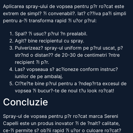
Aplicarea spray-ului de vopsea pentru p?r ro?cat este
extrem de simpl? ?i convenabil?. Iat? c??iva pa?i simpli
pentru a-?i transforma rapid ?i u?or p?rul:
Spal? ?i usuc? p?rul ?n prealabil.
Agit? bine recipientul cu spray.
Pulverizeaz? spray-ul uniform pe p?rul uscat, p?
str?nd o distan?? de 20-30 de centimetri ?ntre
recipient ?i p?r.
Las? vopseaua s? ac?ioneze conform instruc?
iunilor de pe ambalaj.
Cl?te?te bine p?rul pentru a ?ndep?rta excesul de
vopsea ?i bucur?-te de noul t?u look ro?cat!
Concluzie
Spray-ul de vopsea pentru p?r ro?cat marca Sereni
Capelli este un produs inovator ?i de ?nalt? calitate,
ce-?i permite s? ob?ii rapid ?i u?or o culoare ro?cat?