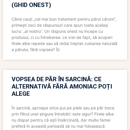
(GHID ONEST)
Când cauți „cel mai bun tratament pentru părul cărunt”,
primești zeci de răspunsuri care spun toate același
lucru: „al nostru”. Un răspuns onest nu începe cu
produsul, ci cu întrebarea: ce vrei de fapt, să acoperi
firele albe repede sau să redai treptat culoarea naturală
a părului, fără vopsea? Îți
VOPSEA DE PĂR ÎN SARCINĂ: CE
ALTERNATIVĂ FĂRĂ AMONIAC POȚI
ALEGE
În sarcină, aproape orice pui pe piele sau pe păr trece
prin filtrul unei singure întrebări: este sigur? Firele albe
nu dispar pentru că ești însărcinată, dar multe femei
preferă în această perioadă să nu mai folosească