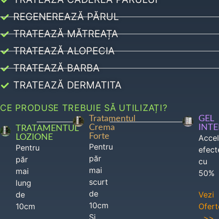
REGENEREAZĂ PĂRUL
TRATEAZĂ MĂTREAȚA
TRATEAZĂ ALOPECIA
TRATEAZĂ BARBA
TRATEAZĂ DERMATITA
CE PRODUSE TREBUIE SĂ UTILIZAȚI?
Tratamentul
GEL
Crema
INT
TRATAMENTUL
Forte
LOZIONE
Acce
Pentru
Pentru
efect
păr
păr
cu
mai
mai
50%
scurt
lung
de
de
Vezi
10cm
10cm
Ofert
Si
>>