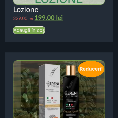
Lozione
199.00
lei
329.00
lei
Adaugă în coș
Reduceri!