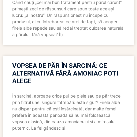
Când cauți „cel mai bun tratament pentru părul cărunt”,
primești zeci de răspunsuri care spun toate același
lucru: „al nostru”. Un răspuns onest nu începe cu
produsul, ci cu întrebarea: ce vrei de fapt, să acoperi
firele albe repede sau să redai treptat culoarea naturală
a părului, fără vopsea? Îți
VOPSEA DE PĂR ÎN SARCINĂ: CE
ALTERNATIVĂ FĂRĂ AMONIAC POȚI
ALEGE
În sarcină, aproape orice pui pe piele sau pe păr trece
prin filtrul unei singure întrebări: este sigur? Firele albe
nu dispar pentru că ești însărcinată, dar multe femei
preferă în această perioadă să nu mai folosească
vopsea clasică, din cauza amoniacului și a mirosului
puternic. La fel gândesc și