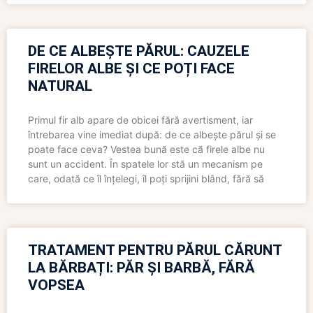
DE CE ALBEȘTE PĂRUL: CAUZELE
FIRELOR ALBE ȘI CE POȚI FACE
NATURAL
Primul fir alb apare de obicei fără avertisment, iar
întrebarea vine imediat după: de ce albește părul și se
poate face ceva? Vestea bună este că firele albe nu
sunt un accident. În spatele lor stă un mecanism pe
care, odată ce îl înțelegi, îl poți sprijini blând, fără să
TRATAMENT PENTRU PĂRUL CĂRUNT
LA BĂRBAȚI: PĂR ȘI BARBĂ, FĂRĂ
VOPSEA