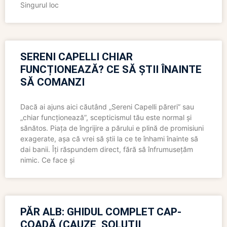
Singurul loc
SERENI CAPELLI CHIAR
FUNCȚIONEAZĂ? CE SĂ ȘTII ÎNAINTE
SĂ COMANZI
Dacă ai ajuns aici căutând „Sereni Capelli păreri” sau
„chiar funcționează”, scepticismul tău este normal și
sănătos. Piața de îngrijire a părului e plină de promisiuni
exagerate, așa că vrei să știi la ce te înhami înainte să
dai banii. Îți răspundem direct, fără să înfrumusețăm
nimic. Ce face și
PĂR ALB: GHIDUL COMPLET CAP-
COADĂ (CAUZE, SOLUȚII,