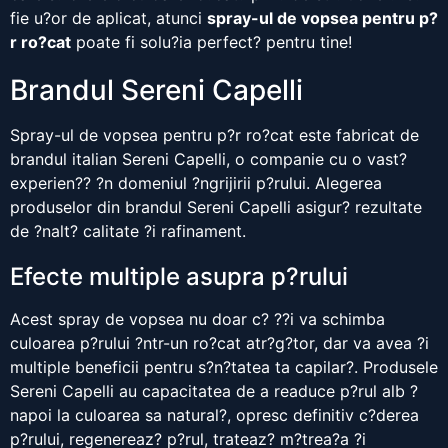
fie u?or de aplicat, atunci
spray-ul de vopsea pentru p?
r ro?cat
poate fi solu?ia perfect? pentru tine!
Brandul Sereni Capelli
Spray-ul de vopsea pentru p?r ro?cat este fabricat de
brandul italian Sereni Capelli, o companie cu o vast?
experien?? ?n domeniul ?ngrijirii p?rului. Alegerea
produselor din brandul Sereni Capelli asigur? rezultate
de ?nalt? calitate ?i rafinament.
Efecte multiple asupra p?rului
Acest spray de vopsea nu doar c? ??i va schimba
culoarea p?rului ?ntr-un ro?cat atr?g?tor, dar va avea ?i
multiple beneficii pentru s?n?tatea ta capilar?. Produsele
Sereni Capelli au capacitatea de a readuce p?rul alb ?
napoi la culoarea sa natural?, opresc definitiv c?derea
p?rului, regenereaz? p?rul, trateaz? m?trea?a ?i