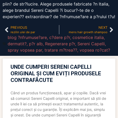
plin? de str?lucire. Alege produsele fabricate ?n Italia,
alege brandul Sereni Capelli ?i bucur?-te de o
experien?? extraordinar? de ?nfrumuse?are a p?rului t?u!
PREVIOUS
NEXT
rezilin ulei de par
mens hair growth shampoo
blog ?nfrumuse?are
,
c?dere p?r
,
cosmetice italia
,
dermatit?
,
p?r alb
,
Regenerare p?r
,
Sereni Capelli
,
spray vopsea par
,
tratare m?trea??
,
vopsea ro?cat?
UNDE CUMPERI SERENI CAPELLI
ORIGINAL ȘI CUM EVIȚI PRODUSELE
CONTRAFĂCUTE
Când un produs funcționează, apar și copiile. Dacă vrei
să comanzi Sereni Capelli original, e important să știi de
unde îl iei ca să primești exact tratamentul autentic, la
prețul corect și cu garanție. Îți explicăm mai jos, simplu
și onest. De unde cumperi Sereni Capelli în siguranță