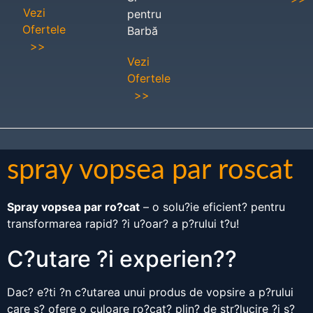
Vezi
pentru
Ofertele
Barbă
>>
Vezi
Ofertele
>>
spray vopsea par roscat
Spray vopsea par ro?cat
– o solu?ie eficient? pentru
transformarea rapid? ?i u?oar? a p?rului t?u!
C?utare ?i experien??
Dac? e?ti ?n c?utarea unui produs de vopsire a p?rului
care s? ofere o culoare ro?cat? plin? de str?lucire ?i s?