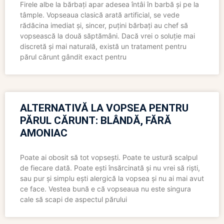
Firele albe la bărbați apar adesea întâi în barbă și pe la
tâmple. Vopseaua clasică arată artificial, se vede
rădăcina imediat și, sincer, puțini bărbați au chef să
vopsească la două săptămâni. Dacă vrei o soluție mai
discretă și mai naturală, există un tratament pentru
părul cărunt gândit exact pentru
ALTERNATIVĂ LA VOPSEA PENTRU
PĂRUL CĂRUNT: BLÂNDĂ, FĂRĂ
AMONIAC
Poate ai obosit să tot vopsești. Poate te ustură scalpul
de fiecare dată. Poate ești însărcinată și nu vrei să riști,
sau pur și simplu ești alergică la vopsea și nu ai mai avut
ce face. Vestea bună e că vopseaua nu este singura
cale să scapi de aspectul părului