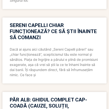
Singurul loc
SERENI CAPELLI CHIAR
FUNCȚIONEAZĂ? CE SĂ ȘTII ÎNAINTE
SĂ COMANZI
Dacă ai ajuns aici căutând „Sereni Capelli păreri” sau
„chiar funcționează”, scepticismul tău este normal și
sănătos. Piața de îngrijire a părului e plină de promisiuni
exagerate, așa că vrei să știi la ce te înhami înainte să
dai banii. Îți răspundem direct, fără să înfrumusețăm
nimic. Ce face și
PĂR ALB: GHIDUL COMPLET CAP-
COADĂ (CAUZE, SOLUȚII,