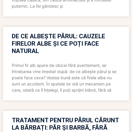
puternic. La fel gândesc și
DE CE ALBEȘTE PĂRUL: CAUZELE
FIRELOR ALBE ȘI CE POȚI FACE
NATURAL
Primul fir alb apare de obicei fără avertisment, iar
întrebarea vine imediat după: de ce albește părul și se
poate face ceva? Vestea bună este că firele albe nu
sunt un accident. În spatele lor stă un mecanism pe
care, odată ce îl înțelegi, îl poți sprijini blând, fără să
TRATAMENT PENTRU PĂRUL CĂRUNT
LA BĂRBAȚI: PĂR ȘI BARBĂ, FĂRĂ