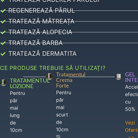
REGENEREAZĂ PĂRUL
TRATEAZĂ MĂTREAȚA
TRATEAZĂ ALOPECIA
TRATEAZĂ BARBA
TRATEAZĂ DERMATITA
CE PRODUSE TREBUIE SĂ UTILIZAȚI?
Tratamentul
GEL
Crema
INT
TRATAMENTUL
Forte
LOZIONE
Acce
Pentru
Pentru
efect
păr
păr
cu
mai
mai
50%
scurt
lung
de
de
Vezi
10cm
10cm
Ofert
Si
>>