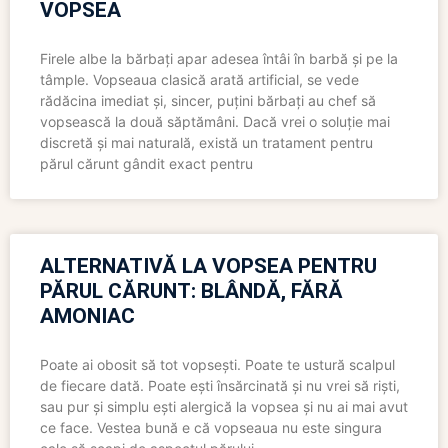
VOPSEA
Firele albe la bărbați apar adesea întâi în barbă și pe la
tâmple. Vopseaua clasică arată artificial, se vede
rădăcina imediat și, sincer, puțini bărbați au chef să
vopsească la două săptămâni. Dacă vrei o soluție mai
discretă și mai naturală, există un tratament pentru
părul cărunt gândit exact pentru
ALTERNATIVĂ LA VOPSEA PENTRU
PĂRUL CĂRUNT: BLÂNDĂ, FĂRĂ
AMONIAC
Poate ai obosit să tot vopsești. Poate te ustură scalpul
de fiecare dată. Poate ești însărcinată și nu vrei să riști,
sau pur și simplu ești alergică la vopsea și nu ai mai avut
ce face. Vestea bună e că vopseaua nu este singura