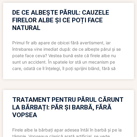
DE CE ALBEȘTE PĂRUL: CAUZELE
FIRELOR ALBE ȘI CE POȚI FACE
NATURAL
Primul fir alb apare de obicei fără avertisment, iar
întrebarea vine imediat după: de ce albește părul și se
poate face ceva? Vestea bună este că firele albe nu
sunt un accident. În spatele lor stă un mecanism pe
care, odată ce îl înțelegi, îl poți sprijini blând, fără să
TRATAMENT PENTRU PĂRUL CĂRUNT
LA BĂRBAȚI: PĂR ȘI BARBĂ, FĂRĂ
VOPSEA
Firele albe la bărbați apar adesea întâi în barbă și pe la
tâmple. Vopseaua clasică arată artificial, se vede