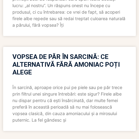
lucru: „al nostru”. Un răspuns onest nu începe cu
produsul, ci cu întrebarea: ce vrei de fapt, să acoperi
firele albe repede sau să redai treptat culoarea naturală
a părului, fără vopsea? Îți
VOPSEA DE PĂR ÎN SARCINĂ: CE
ALTERNATIVĂ FĂRĂ AMONIAC POȚI
ALEGE
În sarcină, aproape orice pui pe piele sau pe păr trece
prin filtrul unei singure întrebări: este sigur? Firele albe
nu dispar pentru că ești însărcinată, dar multe femei
preferă în această perioadă să nu mai folosească
vopsea clasică, din cauza amoniacului și a mirosului
puternic. La fel gândesc și