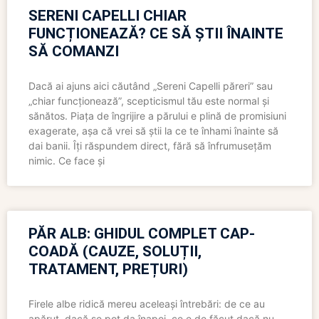
SERENI CAPELLI CHIAR
FUNCȚIONEAZĂ? CE SĂ ȘTII ÎNAINTE
SĂ COMANZI
Dacă ai ajuns aici căutând „Sereni Capelli păreri” sau
„chiar funcționează”, scepticismul tău este normal și
sănătos. Piața de îngrijire a părului e plină de promisiuni
exagerate, așa că vrei să știi la ce te înhami înainte să
dai banii. Îți răspundem direct, fără să înfrumusețăm
nimic. Ce face și
PĂR ALB: GHIDUL COMPLET CAP-
COADĂ (CAUZE, SOLUȚII,
TRATAMENT, PREȚURI)
Firele albe ridică mereu aceleași întrebări: de ce au
apărut, dacă se pot da înapoi, ce e de făcut dacă nu