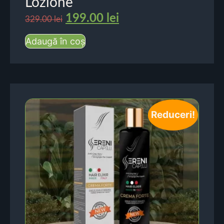
Lozione
199.00
lei
329.00
lei
Adaugă în coș
Reduceri!