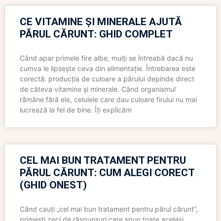
CE VITAMINE ȘI MINERALE AJUTĂ
PĂRUL CĂRUNT: GHID COMPLET
Când apar primele fire albe, mulți se întreabă dacă nu
cumva le lipsește ceva din alimentație. Întrebarea este
corectă: producția de culoare a părului depinde direct
de câteva vitamine și minerale. Când organismul
rămâne fără ele, celulele care dau culoare firului nu mai
lucrează la fel de bine. Îți explicăm
CEL MAI BUN TRATAMENT PENTRU
PĂRUL CĂRUNT: CUM ALEGI CORECT
(GHID ONEST)
Când cauți „cel mai bun tratament pentru părul cărunt”,
primești zeci de răspunsuri care spun toate același