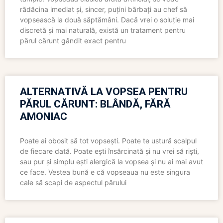
rădăcina imediat și, sincer, puțini bărbați au chef să
vopsească la două săptămâni. Dacă vrei o soluție mai
discretă și mai naturală, există un tratament pentru
părul cărunt gândit exact pentru
ALTERNATIVĂ LA VOPSEA PENTRU
PĂRUL CĂRUNT: BLÂNDĂ, FĂRĂ
AMONIAC
Poate ai obosit să tot vopsești. Poate te ustură scalpul
de fiecare dată. Poate ești însărcinată și nu vrei să riști,
sau pur și simplu ești alergică la vopsea și nu ai mai avut
ce face. Vestea bună e că vopseaua nu este singura
cale să scapi de aspectul părului