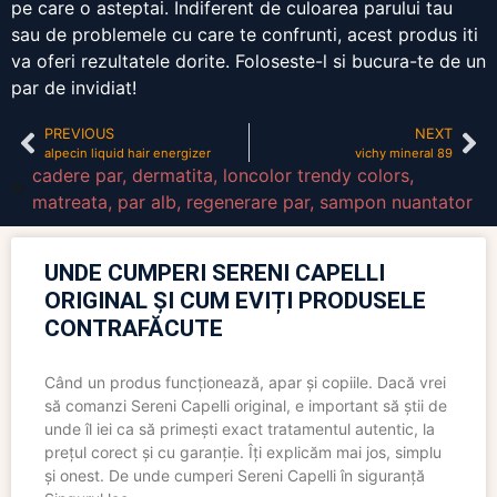
pe care o asteptai. Indiferent de culoarea parului tau
sau de problemele cu care te confrunti, acest produs iti
va oferi rezultatele dorite. Foloseste-l si bucura-te de un
par de invidiat!
PREVIOUS
NEXT
alpecin liquid hair energizer
vichy mineral 89
cadere par
,
dermatita
,
loncolor trendy colors
,
matreata
,
par alb
,
regenerare par
,
sampon nuantator
UNDE CUMPERI SERENI CAPELLI
ORIGINAL ȘI CUM EVIȚI PRODUSELE
CONTRAFĂCUTE
Când un produs funcționează, apar și copiile. Dacă vrei
să comanzi Sereni Capelli original, e important să știi de
unde îl iei ca să primești exact tratamentul autentic, la
prețul corect și cu garanție. Îți explicăm mai jos, simplu
și onest. De unde cumperi Sereni Capelli în siguranță