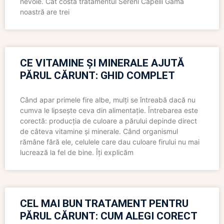
nevoie. Cât costă tratamentul Sereni Capelli Gama
noastră are trei
CE VITAMINE ȘI MINERALE AJUTĂ
PĂRUL CĂRUNT: GHID COMPLET
Când apar primele fire albe, mulți se întreabă dacă nu
cumva le lipsește ceva din alimentație. Întrebarea este
corectă: producția de culoare a părului depinde direct
de câteva vitamine și minerale. Când organismul
rămâne fără ele, celulele care dau culoare firului nu mai
lucrează la fel de bine. Îți explicăm
CEL MAI BUN TRATAMENT PENTRU
PĂRUL CĂRUNT: CUM ALEGI CORECT