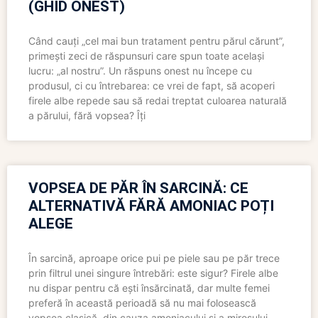
(GHID ONEST)
Când cauți „cel mai bun tratament pentru părul cărunt”,
primești zeci de răspunsuri care spun toate același
lucru: „al nostru”. Un răspuns onest nu începe cu
produsul, ci cu întrebarea: ce vrei de fapt, să acoperi
firele albe repede sau să redai treptat culoarea naturală
a părului, fără vopsea? Îți
VOPSEA DE PĂR ÎN SARCINĂ: CE
ALTERNATIVĂ FĂRĂ AMONIAC POȚI
ALEGE
În sarcină, aproape orice pui pe piele sau pe păr trece
prin filtrul unei singure întrebări: este sigur? Firele albe
nu dispar pentru că ești însărcinată, dar multe femei
preferă în această perioadă să nu mai folosească
vopsea clasică, din cauza amoniacului și a mirosului