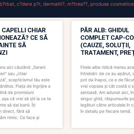
 b?rbat
,
c?dere p?r
,
dermatit?
,
m?trea??
,
produse cosmetice
 CAPELLI CHIAR
PĂR ALB: GHIDUL
IONEAZĂ? CE SĂ
COMPLET CAP-C
NAINTE SĂ
(CAUZE, SOLUȚII,
ZI
TRATAMENT, PREȚ
uns aici căutând „Sereni
Firele albe ridică mereu ace
eri” sau „chiar
întrebări: de ce au apărut,
ză”, scepticismul tău este
pot da înapoi, ce e de făcu
ănătos. Piața de îngrijire a
vrei vopsea și cât costă o s
lină de promisiuni
serioasă. Am adunat aici, în
așa că vrei să știi la ce te
singur ghid, răspunsurile pe
nte să dai banii. Îți
legături către articolele în 
direct, fără să
în detaliu pe fiecare temă.
ăm nimic. Ce face și