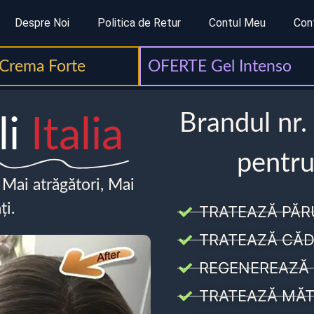
Despre Noi
Politica de Retur
Contul Meu
Con
Crema Forte
OFERTE Gel Intenso
Brandul nr.
li
Italia
pentru
, Mai atrăgători, Mai
ți.
TRATEAZĂ PĂR
TRATEAZĂ CĂD
REGENEREAZĂ 
TRATEAZĂ MĂT