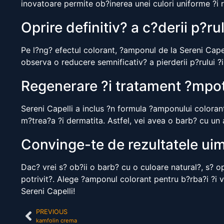
inovatoare permite ob?inerea unei culori uniforme ?i r
Oprire definitiv? a c?derii p?ru
Pe l?ng? efectul colorant, ?amponul de la Sereni Capel
observa o reducere semnificativ? a pierderii p?rului ?i 
Regenerare ?i tratament ?mpotr
Sereni Capelli a inclus ?n formula ?amponului colorant
m?trea?a ?i dermatita. Astfel, vei avea o barb? cu un a
Convinge-te de rezultatele uim
Dac? vrei s? ob?ii o barb? cu o culoare natural?, s? o
potrivit?. Alege ?amponul colorant pentru b?rba?i ?i v
Sereni Capelli!
PREVIOUS
kamfolin crema