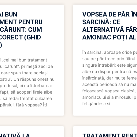
I BUN
VOPSEA DE PĂR Î
MENT PENTRU
SARCINĂ: CE
 CĂRUNT: CUM
ALTERNATIVĂ FĂ
CORECT (GHID
AMONIAC POȚI A
)
În sarcină, aproape orice pu
sau pe păr trece prin filtrul
 „cel mai bun tratament
singure întrebări: este sigur
ul cărunt”, primești zeci de
albe nu dispar pentru că eș
 care spun toate același
însărcinată, dar multe femei
 nostru”. Un răspuns onest nu
această perioadă să nu ma
produsul, ci cu întrebarea:
folosească vopsea clasică,
fapt, să acoperi firele albe
amoniacului și a mirosului p
 să redai treptat culoarea
fel gândesc și
părului, fără vopsea? Îți
NATIVĂ LA
TRATAMENT PEN