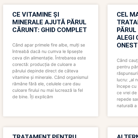
CE VITAMINE ȘI
CEL MA
MINERALE AJUTĂ PĂRUL
TRATA
CĂRUNT: GHID COMPLET
PĂRUL
ALEGI 
ONEST
Când apar primele fire albe, mulți se
întreabă dacă nu cumva le lipsește
ceva din alimentație. Întrebarea este
Când cauți
corectă: producția de culoare a
pentru păr
părului depinde direct de câteva
răspunsuri
vitamine și minerale. Când organismul
lucru: „al
rămâne fără ele, celulele care dau
începe cu 
culoare firului nu mai lucrează la fel
ce vrei de 
de bine. Îți explicăm
repede sau
naturală a 
TRATAMENT PENTRU
ALTER