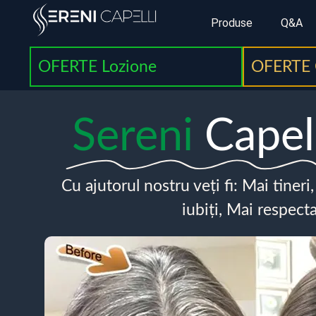
Produse
Q&A
OFERTE Lozione
OFERTE 
Sereni
Capel
Cu ajutorul nostru veți fi: Mai tineri
iubiți, Mai respecta