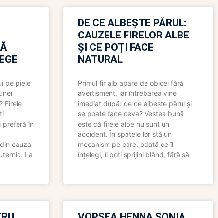
N
DE CE ALBEȘTE PĂRUL:
CAUZELE FIRELOR ALBE
RĂ
ȘI CE POȚI FACE
LEGE
NATURAL
i pe piele
Primul fir alb apare de obicei fără
 unei
avertisment, iar întrebarea vine
? Firele
imediat după: de ce albește părul și
ti
se poate face ceva? Vestea bună
 preferă în
este că firele albe nu sunt un
i
accident. În spatele lor stă un
 din cauza
mecanism pe care, odată ce îl
uternic. La
înțelegi, îl poți sprijini blând, fără să
TRU
VOPSEA HENNA SONIA