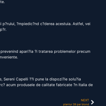
te.
i p?rului, ?mpiedic?nd c?derea acestuia. Astfel, vei
p?r.
, prevenind apari?ia ?i tratarea problemelor precum
onveniente.
, Sereni Capelli ??i pune la dispozi?ie solu?ia
rc? acum produsele de calitate fabricate ?n Italia de
NEXT
plantur 39 par blond