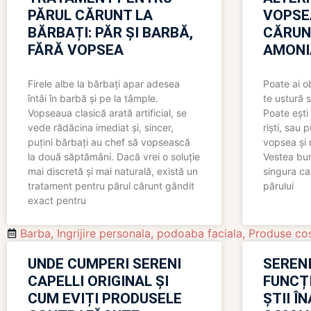
PĂRUL CĂRUNT LA
VOPSE
BĂRBAȚI: PĂR ȘI BARBĂ,
CĂRUN
FĂRĂ VOPSEA
AMONI
Firele albe la bărbați apar adesea
Poate ai o
întâi în barbă și pe la tâmple.
te ustură 
Vopseaua clasică arată artificial, se
Poate ești 
vede rădăcina imediat și, sincer,
riști, sau 
puțini bărbați au chef să vopsească
vopsea și 
la două săptămâni. Dacă vrei o soluție
Vestea bu
mai discretă și mai naturală, există un
singura ca
tratament pentru părul cărunt gândit
părului
exact pentru
Barba
,
Ingrijire personala
,
podoaba faciala
,
Produse co
UNDE CUMPERI SERENI
SERENI
CAPELLI ORIGINAL ȘI
FUNCȚ
CUM EVIȚI PRODUSELE
ȘTII Î