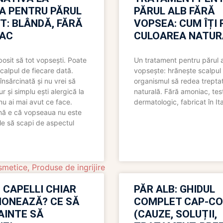
A PENTRU PĂRUL
PĂRUL ALB FĂRĂ
T: BLÂNDĂ, FĂRĂ
VOPSEA: CUM ÎȚI 
AC
CULOAREA NATUR
bosit să tot vopsești. Poate
Un tratament pentru părul 
scalpul de fiecare dată.
vopsește: hrănește scalpul 
însărcinată și nu vrei să
organismul să redea trepta
pur și simplu ești alergică la
naturală. Fără amoniac, tes
nu ai mai avut ce face.
dermatologic, fabricat în Ita
nă e că vopseaua nu este
le să scapi de aspectul
smetice
,
Produse de ingrijire
 CAPELLI CHIAR
PĂR ALB: GHIDUL
IONEAZĂ? CE SĂ
COMPLET CAP-C
NAINTE SĂ
(CAUZE, SOLUȚII,