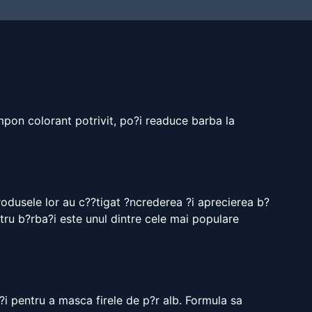
ampon colorant potrivit, po?i readuce barba la
produsele lor au c??tigat ?ncrederea ?i aprecierea b?
tru b?rba?i este unul dintre cele mai populare
?i pentru a masca firele de p?r alb. Formula sa