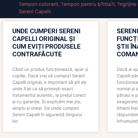
?ampon colorant
,
?ampon pentru b?rba?i
,
?ngrijire
Sereni Capelli
UNDE CUMPERI SERENI
SERENI
CAPELLI ORIGINAL ȘI
FUNCȚ
CUM EVIȚI PRODUSELE
ȘTII Î
CONTRAFĂCUTE
COMAN
Când un produs funcționează, apar și
Dacă ai aj
copiile. Dacă vrei să comanzi Sereni
Capelli păr
Capelli original, e important să știi de
funcționea
unde îl iei ca să primești exact
normal și s
tratamentul autentic, la prețul corect
părului e p
și cu garanție. Îți explicăm mai jos,
exagerate, 
simplu și onest. De unde cumperi
înhami înai
Sereni Capelli în siguranță Singurul
răspundem 
loc
înfrumuseț