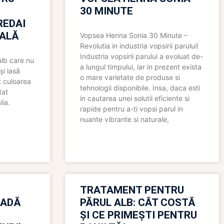
30 MINUTE
REDAI
ALĂ
Vopsea Henna Sonia 30 Minute –
Revolutia in industria vopsirii parului!
Industria vopsirii parului a evoluat de-
alb care nu
a lungul timpului, iar in prezent exista
și lasă
o mare varietate de produse si
t culoarea
tehnologii disponibile. Insa, daca esti
tat
in cautarea unei solutii eficiente si
lia.
rapide pentru a-ti vopsi parul in
nuante vibrante si naturale,
TRATAMENT PENTRU
OADĂ
PĂRUL ALB: CÂT COSTĂ
ȘI CE PRIMEȘTI PENTRU