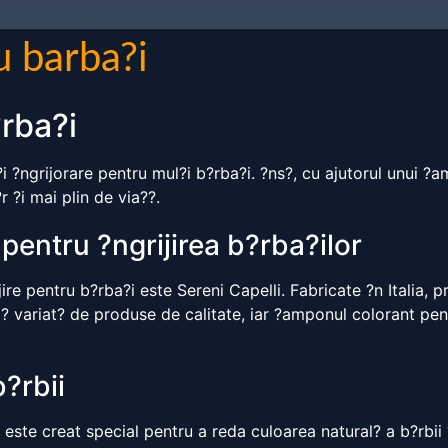
u barba?i
rba?i
?i ?ngrijorare pentru mul?i b?rba?i. ?ns?, cu ajutorul unui ?
 ?i mai plin de via??.
 pentru ?ngrijirea b?rba?ilor
re pentru b?rba?i este Sereni Capelli. Fabricate ?n Italia, 
m? variat? de produse de calitate, iar ?amponul colorant pen
?rbii
este creat special pentru a reda culoarea natural? a b?rbii 