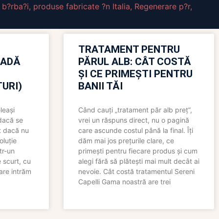
 b?rba?i
,
produse fabricate ?n Italia
,
Regenerare p?r
,
TRATAMENT PENTRU
OADĂ
PĂRUL ALB: CÂT COSTĂ
ȘI CE PRIMEȘTI PENTRU
URI)
BANII TĂI
leași
Când cauți „tratament păr alb preț”,
 dacă se
vrei un răspuns direct, nu o pagină
t dacă nu
care ascunde costul până la final. Îți
oluție
dăm mai jos prețurile clare, ce
tr-un
primești pentru fiecare produs și cum
 scurt, cu
alegi fără să plătești mai mult decât ai
care intrăm
nevoie. Cât costă tratamentul Sereni
Capelli Gama noastră are trei