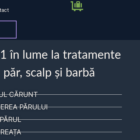
tact
 1 în lume la tratamente
 păr, scalp și barbă
UL CĂRUNT
EREA PĂRULUI
PĂRUL
REAȚA