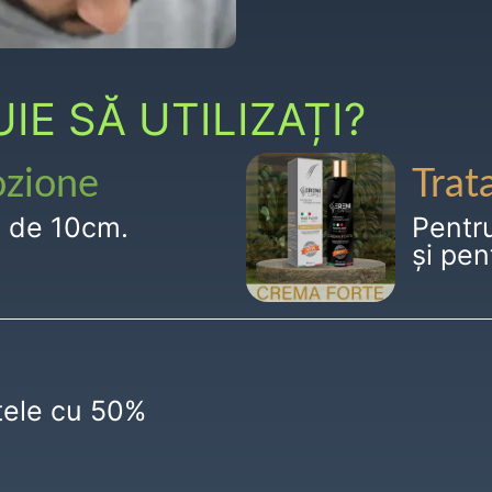
E SĂ UTILIZAȚI?
ozione
Trat
g de 10cm.
Pentr
și pen
ctele cu 50%