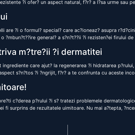
ezistente ?i ofer? un aspect natural, f?r? a l?sa urme sau pe
lui
li are ?i o formul? special? care ac?ioneaz? asupra r?d?cini
o ?mbun?t??ire general? a s?n?t??ii ?i rezisten?ei firului de 
iva m?tre?ii ?i dermatitei
 ingrediente care ajut? la regenerarea ?i hidratarea p?rului
spect s?n?tos ?i ?ngrijit, f?r? a te confrunta cu aceste inc
itoare!
pre?ti c?derea p?rului ?i s? tratezi problemele dermatologice
ei fi surprins de rezultatele uimitoare. Nu mai a?tepta, ?nce