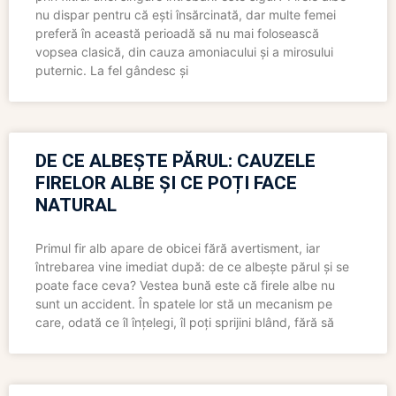
nu dispar pentru că ești însărcinată, dar multe femei
preferă în această perioadă să nu mai folosească
vopsea clasică, din cauza amoniacului și a mirosului
puternic. La fel gândesc și
DE CE ALBEȘTE PĂRUL: CAUZELE
FIRELOR ALBE ȘI CE POȚI FACE
NATURAL
Primul fir alb apare de obicei fără avertisment, iar
întrebarea vine imediat după: de ce albește părul și se
poate face ceva? Vestea bună este că firele albe nu
sunt un accident. În spatele lor stă un mecanism pe
care, odată ce îl înțelegi, îl poți sprijini blând, fără să