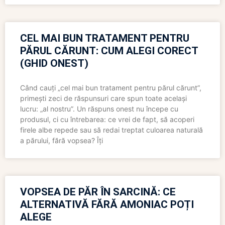
CEL MAI BUN TRATAMENT PENTRU
PĂRUL CĂRUNT: CUM ALEGI CORECT
(GHID ONEST)
Când cauți „cel mai bun tratament pentru părul cărunt”,
primești zeci de răspunsuri care spun toate același
lucru: „al nostru”. Un răspuns onest nu începe cu
produsul, ci cu întrebarea: ce vrei de fapt, să acoperi
firele albe repede sau să redai treptat culoarea naturală
a părului, fără vopsea? Îți
VOPSEA DE PĂR ÎN SARCINĂ: CE
ALTERNATIVĂ FĂRĂ AMONIAC POȚI
ALEGE