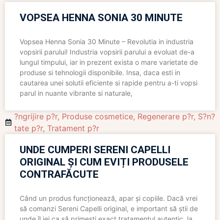
VOPSEA HENNA SONIA 30 MINUTE
Vopsea Henna Sonia 30 Minute – Revolutia in industria
vopsirii parului! Industria vopsirii parului a evoluat de-a
lungul timpului, iar in prezent exista o mare varietate de
produse si tehnologii disponibile. Insa, daca esti in
cautarea unei solutii eficiente si rapide pentru a-ti vopsi
parul in nuante vibrante si naturale,
?ngrijire p?r
,
Produse cosmetice
,
Regenerare p?r
,
S?n?
tate p?r
,
Tratament p?r
UNDE CUMPERI SERENI CAPELLI
ORIGINAL ȘI CUM EVIȚI PRODUSELE
CONTRAFĂCUTE
Când un produs funcționează, apar și copiile. Dacă vrei
să comanzi Sereni Capelli original, e important să știi de
unde îl iei ca să primești exact tratamentul autentic, la