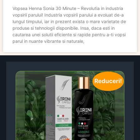
Vopsea Henna Sonia 30 Minute – Revolutia in industria
vopsirii parului! Industria vopsirii parului a evoluat de-a
lungul timpului, iar in prezent exista o mare varietate de
produse si tehnologii disponibile. Insa, daca esti in
cautarea unei solutii eficiente si rapide pentru a-ti vopsi
parul in nuante vibrante si naturale,
Reduceri!