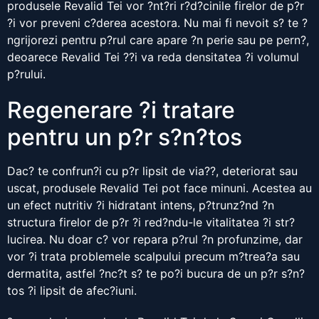
produsele Revalid Tei vor ?nt?ri r?d?cinile firelor de p?r
?i vor preveni c?derea acestora. Nu mai fi nevoit s? te ?
ngrijorezi pentru p?rul care apare ?n perie sau pe pern?,
deoarece Revalid Tei ??i va reda densitatea ?i volumul
p?rului.
Regenerare ?i tratare
pentru un p?r s?n?tos
Dac? te confrun?i cu p?r lipsit de via??, deteriorat sau
uscat, produsele Revalid Tei pot face minuni. Acestea au
un efect nutritiv ?i hidratant intens, p?trunz?nd ?n
structura firelor de p?r ?i red?ndu-le vitalitatea ?i str?
lucirea. Nu doar c? vor repara p?rul ?n profunzime, dar
vor ?i trata problemele scalpului precum m?trea?a sau
dermatita, astfel ?nc?t s? te po?i bucura de un p?r s?n?
tos ?i lipsit de afec?iuni.