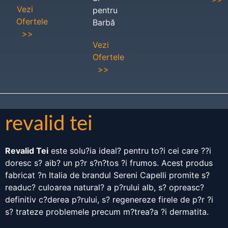
Vezi
pentru
Ofertele
Barbă
>>
Vezi
Ofertele
>>
revalid tei
Revalid Tei
este solu?ia ideal? pentru to?i cei care ??i
doresc s? aib? un p?r s?n?tos ?i frumos. Acest produs
fabricat ?n Italia de brandul Sereni Capelli promite s?
readuc? culoarea natural? a p?rului alb, s? opreasc?
definitiv c?derea p?rului, s? regenereze firele de p?r ?i
s? trateze problemele precum m?trea?a ?i dermatita.