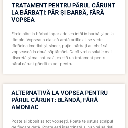
TRATAMENT PENTRU PĂRUL CĂRUNT
LA BĂRBAȚI: PĂR ȘI BARBĂ, FĂRĂ
VOPSEA
Firele albe la bărbați apar adesea întâi în barbă și pe la
tâmple. Vopseaua clasică arată artificial, se vede
rădăcina imediat și, sincer, puțini bărbați au chef să
vopsească la două săptămâni. Dacă vrei o soluție mai
discretă și mai naturală, există un tratament pentru
părul cărunt gândit exact pentru
ALTERNATIVĂ LA VOPSEA PENTRU
PĂRUL CĂRUNT: BLÂNDĂ, FĂRĂ
AMONIAC
Poate ai obosit să tot vopsești. Poate te ustură scalpul
de fiecare dată. Poate ești însărcinată și nu vrei să riști,