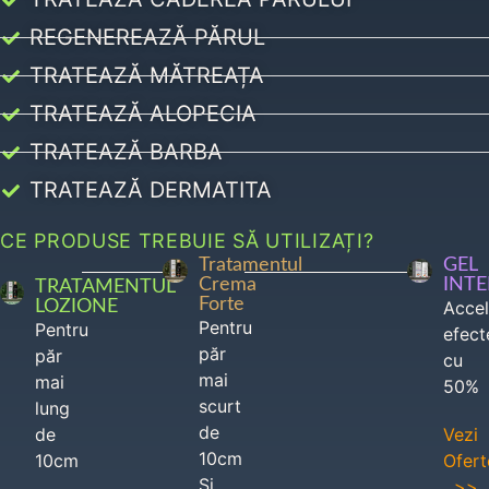
REGENEREAZĂ PĂRUL
TRATEAZĂ MĂTREAȚA
TRATEAZĂ ALOPECIA
TRATEAZĂ BARBA
TRATEAZĂ DERMATITA
CE PRODUSE TREBUIE SĂ UTILIZAȚI?
Tratamentul
GEL
Crema
INT
TRATAMENTUL
Forte
LOZIONE
Acce
Pentru
Pentru
efect
păr
păr
cu
mai
mai
50%
scurt
lung
de
de
Vezi
10cm
10cm
Ofert
Si
>>