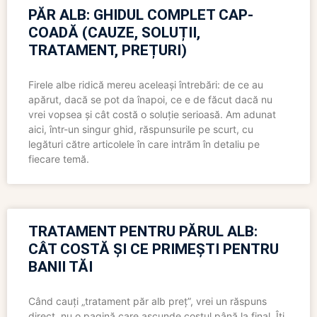
PĂR ALB: GHIDUL COMPLET CAP-
COADĂ (CAUZE, SOLUȚII,
TRATAMENT, PREȚURI)
Firele albe ridică mereu aceleași întrebări: de ce au
apărut, dacă se pot da înapoi, ce e de făcut dacă nu
vrei vopsea și cât costă o soluție serioasă. Am adunat
aici, într-un singur ghid, răspunsurile pe scurt, cu
legături către articolele în care intrăm în detaliu pe
fiecare temă.
TRATAMENT PENTRU PĂRUL ALB:
CÂT COSTĂ ȘI CE PRIMEȘTI PENTRU
BANII TĂI
Când cauți „tratament păr alb preț”, vrei un răspuns
direct, nu o pagină care ascunde costul până la final. Îți