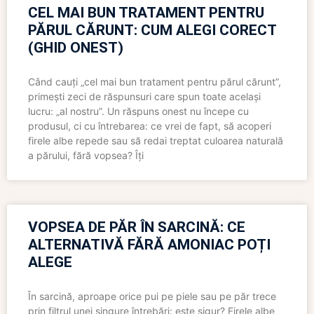
CEL MAI BUN TRATAMENT PENTRU
PĂRUL CĂRUNT: CUM ALEGI CORECT
(GHID ONEST)
Când cauți „cel mai bun tratament pentru părul cărunt”,
primești zeci de răspunsuri care spun toate același
lucru: „al nostru”. Un răspuns onest nu începe cu
produsul, ci cu întrebarea: ce vrei de fapt, să acoperi
firele albe repede sau să redai treptat culoarea naturală
a părului, fără vopsea? Îți
VOPSEA DE PĂR ÎN SARCINĂ: CE
ALTERNATIVĂ FĂRĂ AMONIAC POȚI
ALEGE
În sarcină, aproape orice pui pe piele sau pe păr trece
prin filtrul unei singure întrebări: este sigur? Firele albe