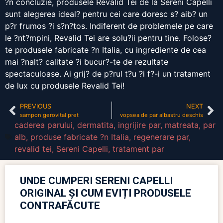
?n concluzie, produsele Revalid Tei de la Sereni Capelli
sunt alegerea ideal? pentru cei care doresc s? aib? un
p?r frumos ?i s?n?tos. Indiferent de problemele pe care
le ?nt?mpini, Revalid Tei are solu?ii pentru tine. Folose?
te produsele fabricate ?n Italia, cu ingrediente de cea
mai ?nalt? calitate ?i bucur?-te de rezultate
spectaculoase. Ai grij? de p?rul t?u ?i f?-i un tratament
de lux cu produsele Revalid Tei!
PREVIOUS
NEXT
sampon gerovital pret
vopsea de par albastru deschis
caderea parului
,
dermatita
,
ingrijire par
,
matreata
,
par
alb
,
produse fabricate ?n Italia
,
regenerare par
,
revalid tei
,
Sereni Capelli
,
tratament par
UNDE CUMPERI SERENI CAPELLI
ORIGINAL ȘI CUM EVIȚI PRODUSELE
CONTRAFĂCUTE