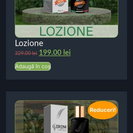
Lozione
199.00
lei
329.00
lei
Adaugă în coș
Reduceri!