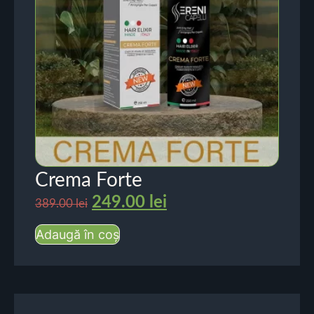
Crema Forte
249.00
lei
389.00
lei
Adaugă în coș