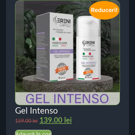
Reduceri!
Gel Intenso
139.00
lei
159.00
lei
Adaugă în coș