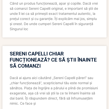
Când un produs funcționează, apar și copiile. Dacă vrei
să comanzi Sereni Capelli original, e important să știi de
unde îl iei ca să primești exact tratamentul autentic, la
prețul corect și cu garanție. Îți explicăm mai jos, simplu
și onest. De unde cumperi Sereni Capelli în siguranță
Singurul loc
SERENI CAPELLI CHIAR
FUNCȚIONEAZĂ? CE SĂ ȘTII ÎNAINTE
SĂ COMANZI
Dacă ai ajuns aici căutând „Sereni Capelli păreri” sau
„chiar funcționează”, scepticismul tău este normal și
sănătos. Piața de îngrijire a părului e plină de promisiuni
exagerate, așa că vrei să știi la ce te înhami înainte să
dai banii. Îți răspundem direct, fără să înfrumusețăm
nimic. Ce face și