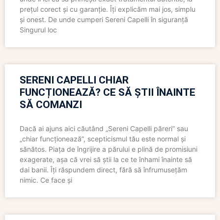
prețul corect și cu garanție. Îți explicăm mai jos, simplu
și onest. De unde cumperi Sereni Capelli în siguranță
Singurul loc
SERENI CAPELLI CHIAR
FUNCȚIONEAZĂ? CE SĂ ȘTII ÎNAINTE
SĂ COMANZI
Dacă ai ajuns aici căutând „Sereni Capelli păreri” sau
„chiar funcționează”, scepticismul tău este normal și
sănătos. Piața de îngrijire a părului e plină de promisiuni
exagerate, așa că vrei să știi la ce te înhami înainte să
dai banii. Îți răspundem direct, fără să înfrumusețăm
nimic. Ce face și