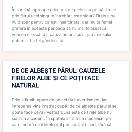
În sarcină, aproape orice pui pe piele sau pe păr trece
prin filtrul unei singure întrebări: este sigur? Firele albe
nu dispar pentru că ești însărcinată, dar multe femei
preferă în această perioadă să nu mai folosească
vopsea clasică, din cauza amoniacului și a mirosului
puternic. La fel gândesc și
DE CE ALBEȘTE PĂRUL: CAUZELE
FIRELOR ALBE ȘI CE POȚI FACE
NATURAL
Primul fir alb apare de obicei fără avertisment, iar
întrebarea vine imediat după: de ce albește părul și se
poate face ceva? Vestea bună este că firele albe nu
sunt un accident. În spatele lor stă un mecanism pe
care, odată ce îl înțelegi, îl poți sprijini blând, fără să