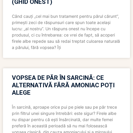
(GHID ONEST)
Când cauți „cel mai bun tratament pentru părul cărunt”,
primești zeci de răspunsuri care spun toate același
lucru: „al nostru”. Un răspuns onest nu începe cu
produsul, ci cu întrebarea: ce vrei de fapt, să acoperi
firele albe repede sau să redai treptat culoarea naturală
a părului, fără vopsea? Îți
VOPSEA DE PĂR ÎN SARCINĂ: CE
ALTERNATIVĂ FĂRĂ AMONIAC POȚI
ALEGE
În sarcină, aproape orice pui pe piele sau pe păr trece
prin filtrul unei singure întrebări: este sigur? Firele albe
nu dispar pentru că ești însărcinată, dar multe femei
preferă în această perioadă să nu mai folosească
vopsea clasică, din cauza amoniacului și a mirosului