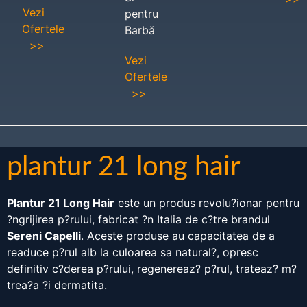
Vezi
pentru
Ofertele
Barbă
>>
Vezi
Ofertele
>>
plantur 21 long hair
Plantur 21 Long Hair
este un produs revolu?ionar pentru
?ngrijirea p?rului, fabricat ?n Italia de c?tre brandul
Sereni Capelli
. Aceste produse au capacitatea de a
readuce p?rul alb la culoarea sa natural?, opresc
definitiv c?derea p?rului, regenereaz? p?rul, trateaz? m?
trea?a ?i dermatita.