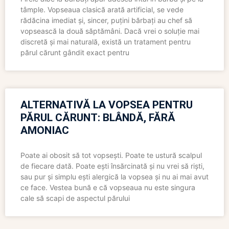
tâmple. Vopseaua clasică arată artificial, se vede
rădăcina imediat și, sincer, puțini bărbați au chef să
vopsească la două săptămâni. Dacă vrei o soluție mai
discretă și mai naturală, există un tratament pentru
părul cărunt gândit exact pentru
ALTERNATIVĂ LA VOPSEA PENTRU
PĂRUL CĂRUNT: BLÂNDĂ, FĂRĂ
AMONIAC
Poate ai obosit să tot vopsești. Poate te ustură scalpul
de fiecare dată. Poate ești însărcinată și nu vrei să riști,
sau pur și simplu ești alergică la vopsea și nu ai mai avut
ce face. Vestea bună e că vopseaua nu este singura
cale să scapi de aspectul părului