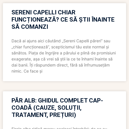
SERENI CAPELLI CHIAR
FUNCȚIONEAZĂ? CE SĂ ȘTII ÎNAINTE
SĂ COMANZI
Dacă ai ajuns aici căutând „Sereni Capelli păreri” sau
„chiar funcționează”, scepticismul tău este normal și
sănătos. Piața de îngrijire a părului e plină de promisiuni
exagerate, așa că vrei să știi la ce te înhami înainte să
dai banii. Îți răspundem direct, fără să înfrumusețăm
nimic. Ce face și
PĂR ALB: GHIDUL COMPLET CAP-
COADĂ (CAUZE, SOLUȚII,
TRATAMENT, PREȚURI)
Firele albe ridică mereu aceleași întrebări: de ce au