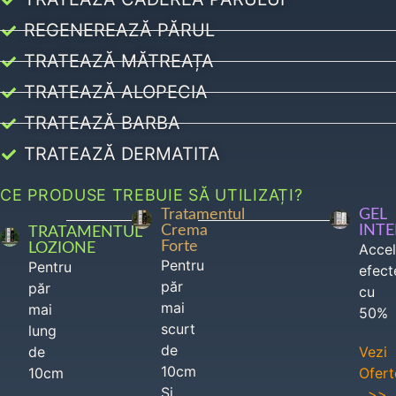
REGENEREAZĂ PĂRUL
TRATEAZĂ MĂTREAȚA
TRATEAZĂ ALOPECIA
TRATEAZĂ BARBA
TRATEAZĂ DERMATITA
CE PRODUSE TREBUIE SĂ UTILIZAȚI?
Tratamentul
GEL
Crema
INT
TRATAMENTUL
Forte
LOZIONE
Acce
Pentru
Pentru
efect
păr
păr
cu
mai
mai
50%
scurt
lung
de
de
Vezi
10cm
10cm
Ofert
Si
>>