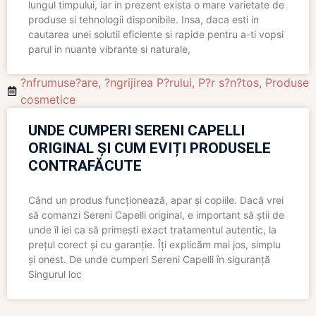
lungul timpului, iar in prezent exista o mare varietate de
produse si tehnologii disponibile. Insa, daca esti in
cautarea unei solutii eficiente si rapide pentru a-ti vopsi
parul in nuante vibrante si naturale,
?nfrumuse?are
,
?ngrijirea P?rului
,
P?r s?n?tos
,
Produse
cosmetice
UNDE CUMPERI SERENI CAPELLI
ORIGINAL ȘI CUM EVIȚI PRODUSELE
CONTRAFĂCUTE
Când un produs funcționează, apar și copiile. Dacă vrei
să comanzi Sereni Capelli original, e important să știi de
unde îl iei ca să primești exact tratamentul autentic, la
prețul corect și cu garanție. Îți explicăm mai jos, simplu
și onest. De unde cumperi Sereni Capelli în siguranță
Singurul loc