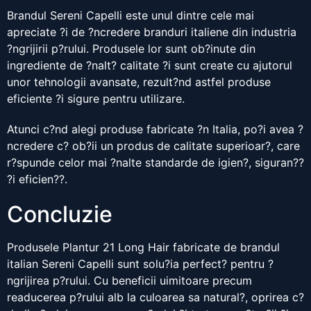
Brandul Sereni Capelli este unul dintre cele mai
apreciate ?i de ?ncredere branduri italiene din industria
?ngrijirii p?rului. Produsele lor sunt ob?inute din
ingrediente de ?nalt? calitate ?i sunt create cu ajutorul
unor tehnologii avansate, rezult?nd astfel produse
eficiente ?i sigure pentru utilizare.
Atunci c?nd alegi produse fabricate ?n Italia, po?i avea ?
ncredere c? ob?ii un produs de calitate superioar?, care
r?spunde celor mai ?nalte standarde de igien?, siguran??
?i eficien??.
Concluzie
Produsele Plantur 21 Long Hair fabricate de brandul
italian Sereni Capelli sunt solu?ia perfect? pentru ?
ngrijirea p?rului. Cu beneficii uimitoare precum
readucerea p?rului alb la culoarea sa natural?, oprirea c?