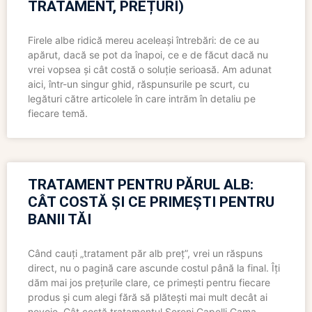
TRATAMENT, PREȚURI)
Firele albe ridică mereu aceleași întrebări: de ce au
apărut, dacă se pot da înapoi, ce e de făcut dacă nu
vrei vopsea și cât costă o soluție serioasă. Am adunat
aici, într-un singur ghid, răspunsurile pe scurt, cu
legături către articolele în care intrăm în detaliu pe
fiecare temă.
TRATAMENT PENTRU PĂRUL ALB:
CÂT COSTĂ ȘI CE PRIMEȘTI PENTRU
BANII TĂI
Când cauți „tratament păr alb preț”, vrei un răspuns
direct, nu o pagină care ascunde costul până la final. Îți
dăm mai jos prețurile clare, ce primești pentru fiecare
produs și cum alegi fără să plătești mai mult decât ai
nevoie. Cât costă tratamentul Sereni Capelli Gama