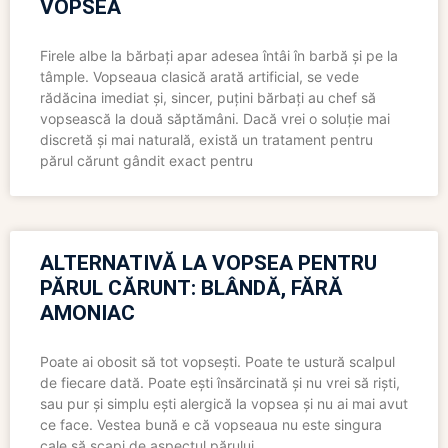
VOPSEA
Firele albe la bărbați apar adesea întâi în barbă și pe la
tâmple. Vopseaua clasică arată artificial, se vede
rădăcina imediat și, sincer, puțini bărbați au chef să
vopsească la două săptămâni. Dacă vrei o soluție mai
discretă și mai naturală, există un tratament pentru
părul cărunt gândit exact pentru
ALTERNATIVĂ LA VOPSEA PENTRU
PĂRUL CĂRUNT: BLÂNDĂ, FĂRĂ
AMONIAC
Poate ai obosit să tot vopsești. Poate te ustură scalpul
de fiecare dată. Poate ești însărcinată și nu vrei să riști,
sau pur și simplu ești alergică la vopsea și nu ai mai avut
ce face. Vestea bună e că vopseaua nu este singura
cale să scapi de aspectul părului