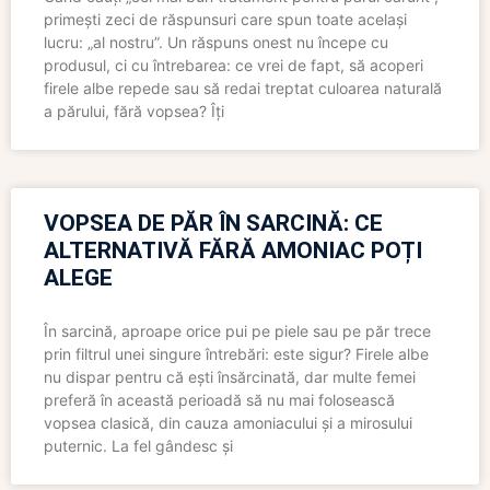
primești zeci de răspunsuri care spun toate același
lucru: „al nostru”. Un răspuns onest nu începe cu
produsul, ci cu întrebarea: ce vrei de fapt, să acoperi
firele albe repede sau să redai treptat culoarea naturală
a părului, fără vopsea? Îți
VOPSEA DE PĂR ÎN SARCINĂ: CE
ALTERNATIVĂ FĂRĂ AMONIAC POȚI
ALEGE
În sarcină, aproape orice pui pe piele sau pe păr trece
prin filtrul unei singure întrebări: este sigur? Firele albe
nu dispar pentru că ești însărcinată, dar multe femei
preferă în această perioadă să nu mai folosească
vopsea clasică, din cauza amoniacului și a mirosului
puternic. La fel gândesc și