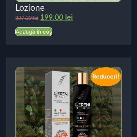
Lozione
199.00
lei
329.00
lei
Adaugă în coș
Reduceri!