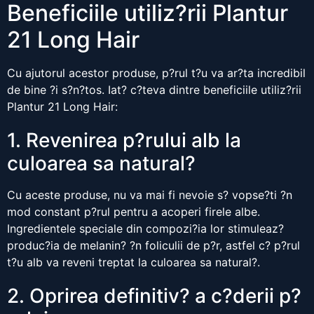
Beneficiile utiliz?rii Plantur
21 Long Hair
Cu ajutorul acestor produse, p?rul t?u va ar?ta incredibil
de bine ?i s?n?tos. Iat? c?teva dintre beneficiile utiliz?rii
Plantur 21 Long Hair:
1. Revenirea p?rului alb la
culoarea sa natural?
Cu aceste produse, nu va mai fi nevoie s? vopse?ti ?n
mod constant p?rul pentru a acoperi firele albe.
Ingredientele speciale din compozi?ia lor stimuleaz?
produc?ia de melanin? ?n foliculii de p?r, astfel c? p?rul
t?u alb va reveni treptat la culoarea sa natural?.
2. Oprirea definitiv? a c?derii p?