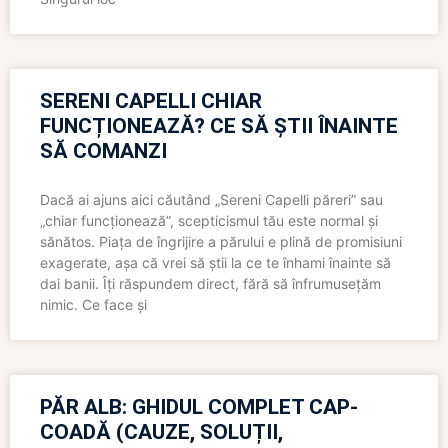
SERENI CAPELLI CHIAR
FUNCȚIONEAZĂ? CE SĂ ȘTII ÎNAINTE
SĂ COMANZI
Dacă ai ajuns aici căutând „Sereni Capelli păreri” sau
„chiar funcționează”, scepticismul tău este normal și
sănătos. Piața de îngrijire a părului e plină de promisiuni
exagerate, așa că vrei să știi la ce te înhami înainte să
dai banii. Îți răspundem direct, fără să înfrumusețăm
nimic. Ce face și
PĂR ALB: GHIDUL COMPLET CAP-
COADĂ (CAUZE, SOLUȚII,