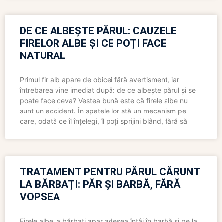
DE CE ALBEȘTE PĂRUL: CAUZELE
FIRELOR ALBE ȘI CE POȚI FACE
NATURAL
Primul fir alb apare de obicei fără avertisment, iar
întrebarea vine imediat după: de ce albește părul și se
poate face ceva? Vestea bună este că firele albe nu
sunt un accident. În spatele lor stă un mecanism pe
care, odată ce îl înțelegi, îl poți sprijini blând, fără să
TRATAMENT PENTRU PĂRUL CĂRUNT
LA BĂRBAȚI: PĂR ȘI BARBĂ, FĂRĂ
VOPSEA
Firele albe la bărbați apar adesea întâi în barbă și pe la