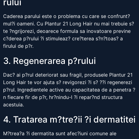
rului
Caderea parului este o problema cu care se confrunt?
mul?i oameni. Cu Plantur 21 Long Hair nu mai trebuie s?
te ?ngrijorezi, deoarece formula sa inovatoare previne
c?derea p?rului ?i stimuleaz? cre?terea s?n?toas? a
firului de p?r.
3. Regenerarea p?rului
Dac? ai p?rul deteriorat sau fragil, produsele Plantur 21
Long Hair te vor ajuta s? revigorezi ?i s? ??i regenerezi
p?rul. Ingredientele active au capacitatea de a penetra ?
n fiecare fir de p?r, hr?nindu-l ?i repar?nd structura
acestuia.
4. Tratarea m?tre?ii ?i dermatitei
M?trea?a ?i dermatita sunt afec?iuni comune ale