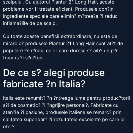
scalpului. Cu ajutorul Plantur 21 Long Hair, aceste
probleme vor fi tratate eficient. Produsele con?in
ingrediente speciale care elimin? m?trea?a ?i reduc
inflama?iile de pe scalp.
Cu toate aceste beneficii extraordinare, nu este de
mirare c? produsele Plantur 21 Long Hair sunt at?t de
populare ?n r?ndul celor care doresc s? aib? un p?r
frumos ?i s?n?tos.
De ce s? alegi produse
fabricate ?n Italia?
Italia este renumit? ?n ?ntreaga lume pentru produc?torii
s?i de cosmetic? ?i ?ngrijire personal?. Fabricate cu
aten?ie ?i pasiune, produsele italiene se remarc? prin
calitatea superioar? ?i rezultatele excelente pe care le
ofer?.