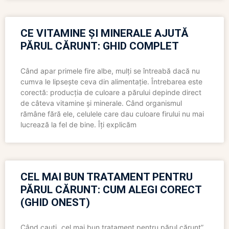
CE VITAMINE ȘI MINERALE AJUTĂ
PĂRUL CĂRUNT: GHID COMPLET
Când apar primele fire albe, mulți se întreabă dacă nu
cumva le lipsește ceva din alimentație. Întrebarea este
corectă: producția de culoare a părului depinde direct
de câteva vitamine și minerale. Când organismul
rămâne fără ele, celulele care dau culoare firului nu mai
lucrează la fel de bine. Îți explicăm
CEL MAI BUN TRATAMENT PENTRU
PĂRUL CĂRUNT: CUM ALEGI CORECT
(GHID ONEST)
Când cauți „cel mai bun tratament pentru părul cărunt”,