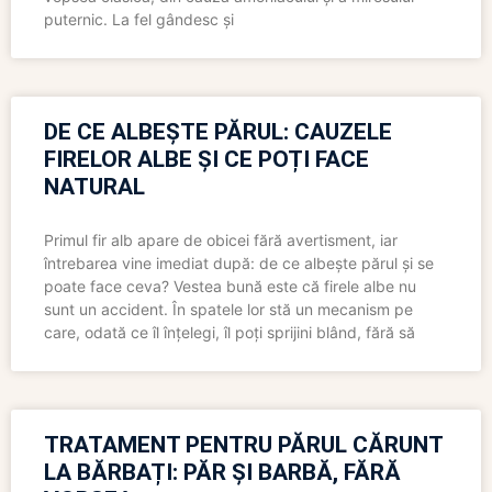
puternic. La fel gândesc și
DE CE ALBEȘTE PĂRUL: CAUZELE
FIRELOR ALBE ȘI CE POȚI FACE
NATURAL
Primul fir alb apare de obicei fără avertisment, iar
întrebarea vine imediat după: de ce albește părul și se
poate face ceva? Vestea bună este că firele albe nu
sunt un accident. În spatele lor stă un mecanism pe
care, odată ce îl înțelegi, îl poți sprijini blând, fără să
TRATAMENT PENTRU PĂRUL CĂRUNT
LA BĂRBAȚI: PĂR ȘI BARBĂ, FĂRĂ