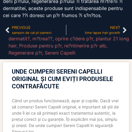
derii p?rului, regenerarea p?rului ?i tratarea m?tre?ii ?i
dermatitei, aceste produse sunt indispensabile pentru
cei care ??i doresc un p?r frumos ?i s?n?tos.
PREVIOUS
NEXT
sampon de cal pt oameni
time lapse hair growth
dermatit?
,
m?trea??
,
oprire c?dere p?r
,
plantur 21 long
hair
,
Produse pentru p?r
,
re?ntinerire p?r alb
,
Regenerare p?r
,
Sereni Capelli
UNDE CUMPERI SERENI CAPELLI
ORIGINAL ȘI CUM EVIȚI PRODUSELE
CONTRAFĂCUTE
Când un produs funcționează, apar și copiile. Dacă vrei
să comanzi Sereni Capelli original, e important să știi de
unde îl iei ca să primești exact tratamentul autentic, la
prețul corect și cu garanție. Îți explicăm mai jos, simplu
și onest. De unde cumperi Sereni Capelli în siguranță
Singurul loc