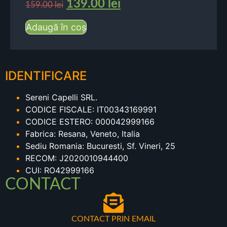
139.00
lei
159.00
lei
Adaugă în coș
IDENTIFICARE
Sereni Capelli SRL.
CODICE FISCALE: IT00343169991
CODICE ESTERO: 000042999166
Fabrica: Resana, Veneto, Italia
Sediu Romania: Bucuresti, Sf. Vineri, 25
RECOM: J2020010944400
CUI: RO42999166
CONTACT
CONTACT PRIN EMAIL