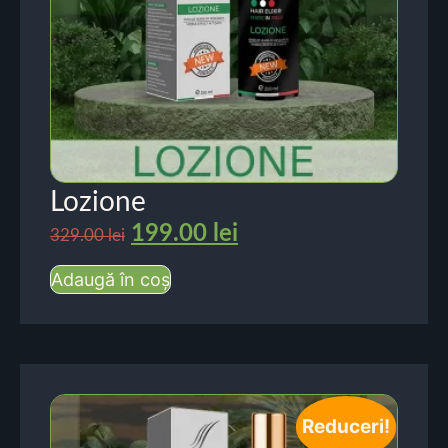
Lozione
199.00
lei
329.00
lei
Adaugă în coș
Reduceri!