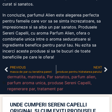
curat si sanatos.
In concluzie, parfumul Alien este alegerea perfecta
pentru femeile care vor sa se simta increzatoare, sa
impresioneze si sa aiba un par sanatos. Produsele
Sereni Capelli, cu aroma Parfum Alien, ofera o
combinatie unica intre o aroma seducatoare si
ingrediente benefice pentru parul tau. Nu ezita sa
incerci aceste produse si sa te bucuri de toate
beneficiile pe care le ofera!
PREVIOUS
NEXT
masca de par cu keratina pareri
produse pentru hidratarea parului
dermatita
,
matreata
,
Par sanatos
,
parfum alien
,
parfum aroma unica
,
produse Sereni Capelli
,
regenerare par
,
tratament par
UNDE CUMPERI SERENI CAPELLI
ORIGINAL ȘI CUM EVIȚI PRODUSELE