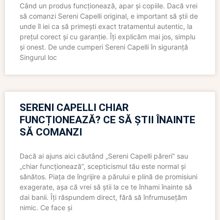
Când un produs funcționează, apar și copiile. Dacă vrei
să comanzi Sereni Capelli original, e important să știi de
unde îl iei ca să primești exact tratamentul autentic, la
prețul corect și cu garanție. Îți explicăm mai jos, simplu
și onest. De unde cumperi Sereni Capelli în siguranță
Singurul loc
SERENI CAPELLI CHIAR
FUNCȚIONEAZĂ? CE SĂ ȘTII ÎNAINTE
SĂ COMANZI
Dacă ai ajuns aici căutând „Sereni Capelli păreri” sau
„chiar funcționează”, scepticismul tău este normal și
sănătos. Piața de îngrijire a părului e plină de promisiuni
exagerate, așa că vrei să știi la ce te înhami înainte să
dai banii. Îți răspundem direct, fără să înfrumusețăm
nimic. Ce face și