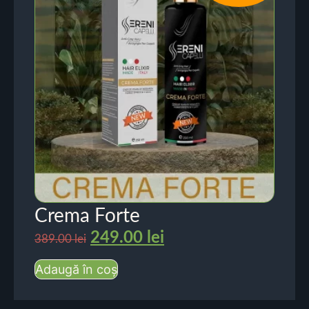
Crema Forte
249.00
lei
389.00
lei
Adaugă în coș