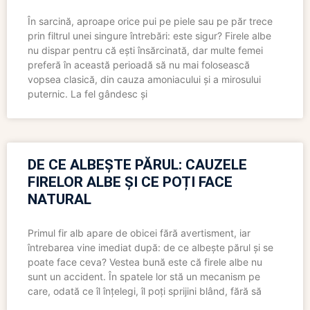
În sarcină, aproape orice pui pe piele sau pe păr trece
prin filtrul unei singure întrebări: este sigur? Firele albe
nu dispar pentru că ești însărcinată, dar multe femei
preferă în această perioadă să nu mai folosească
vopsea clasică, din cauza amoniacului și a mirosului
puternic. La fel gândesc și
DE CE ALBEȘTE PĂRUL: CAUZELE
FIRELOR ALBE ȘI CE POȚI FACE
NATURAL
Primul fir alb apare de obicei fără avertisment, iar
întrebarea vine imediat după: de ce albește părul și se
poate face ceva? Vestea bună este că firele albe nu
sunt un accident. În spatele lor stă un mecanism pe
care, odată ce îl înțelegi, îl poți sprijini blând, fără să