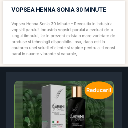
VOPSEA HENNA SONIA 30 MINUTE
Vopsea Henna Sonia 30 Minute – Revolutia in industria
vopsirii parului! Industria vopsirii parului a evoluat de-a
lungul timpului, iar in prezent exista o mare varietate de
produse si tehnologii disponibile. Insa, daca esti in
cautarea unei solutii eficiente si rapide pentru a-ti vopsi
parul in nuante vibrante si naturale,
Reduceri!