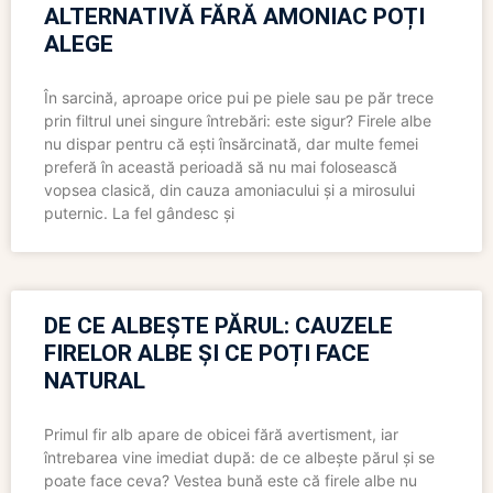
ALTERNATIVĂ FĂRĂ AMONIAC POȚI
ALEGE
În sarcină, aproape orice pui pe piele sau pe păr trece
prin filtrul unei singure întrebări: este sigur? Firele albe
nu dispar pentru că ești însărcinată, dar multe femei
preferă în această perioadă să nu mai folosească
vopsea clasică, din cauza amoniacului și a mirosului
puternic. La fel gândesc și
DE CE ALBEȘTE PĂRUL: CAUZELE
FIRELOR ALBE ȘI CE POȚI FACE
NATURAL
Primul fir alb apare de obicei fără avertisment, iar
întrebarea vine imediat după: de ce albește părul și se
poate face ceva? Vestea bună este că firele albe nu