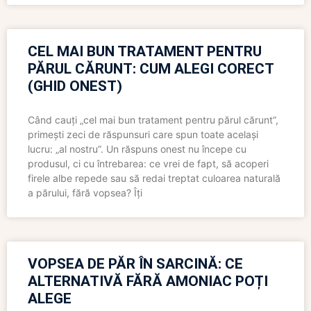
CEL MAI BUN TRATAMENT PENTRU
PĂRUL CĂRUNT: CUM ALEGI CORECT
(GHID ONEST)
Când cauți „cel mai bun tratament pentru părul cărunt”,
primești zeci de răspunsuri care spun toate același
lucru: „al nostru”. Un răspuns onest nu începe cu
produsul, ci cu întrebarea: ce vrei de fapt, să acoperi
firele albe repede sau să redai treptat culoarea naturală
a părului, fără vopsea? Îți
VOPSEA DE PĂR ÎN SARCINĂ: CE
ALTERNATIVĂ FĂRĂ AMONIAC POȚI
ALEGE