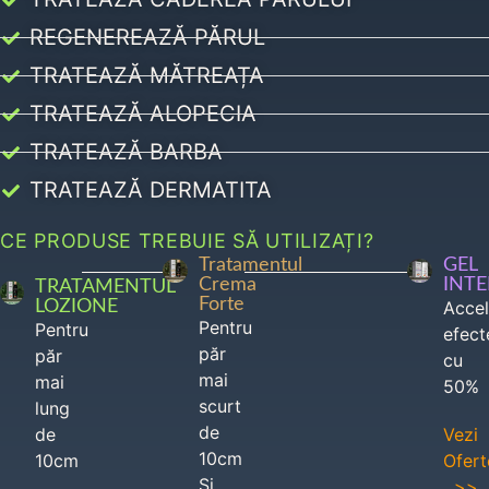
REGENEREAZĂ PĂRUL
TRATEAZĂ MĂTREAȚA
TRATEAZĂ ALOPECIA
TRATEAZĂ BARBA
TRATEAZĂ DERMATITA
CE PRODUSE TREBUIE SĂ UTILIZAȚI?
Tratamentul
GEL
Crema
INT
TRATAMENTUL
Forte
LOZIONE
Acce
Pentru
Pentru
efect
păr
păr
cu
mai
mai
50%
scurt
lung
de
de
Vezi
10cm
10cm
Ofert
Si
>>