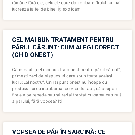
rămâne fără ele, celulele care dau culoare firului nu mai
lucrează la fel de bine. Îți explicăm
CEL MAI BUN TRATAMENT PENTRU
PĂRUL CĂRUNT: CUM ALEGI CORECT
(GHID ONEST)
Când cauți „cel mai bun tratament pentru părul cărunt”,
primești zeci de răspunsuri care spun toate același
lucru: „al nostru”. Un răspuns onest nu începe cu
produsul, ci cu întrebarea: ce vrei de fapt, să acoperi
firele albe repede sau să redai treptat culoarea naturală
a părului, fără vopsea? Îți
VOPSEA DE PĂR ÎN SARCINĂ: CE