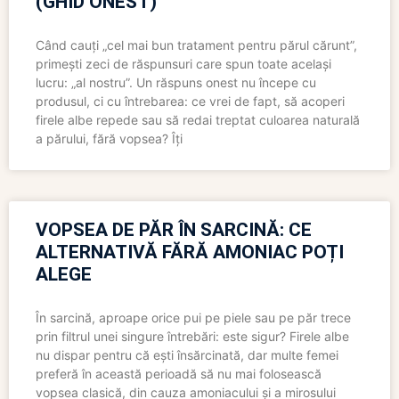
(GHID ONEST)
Când cauți „cel mai bun tratament pentru părul cărunt”,
primești zeci de răspunsuri care spun toate același
lucru: „al nostru”. Un răspuns onest nu începe cu
produsul, ci cu întrebarea: ce vrei de fapt, să acoperi
firele albe repede sau să redai treptat culoarea naturală
a părului, fără vopsea? Îți
VOPSEA DE PĂR ÎN SARCINĂ: CE
ALTERNATIVĂ FĂRĂ AMONIAC POȚI
ALEGE
În sarcină, aproape orice pui pe piele sau pe păr trece
prin filtrul unei singure întrebări: este sigur? Firele albe
nu dispar pentru că ești însărcinată, dar multe femei
preferă în această perioadă să nu mai folosească
vopsea clasică, din cauza amoniacului și a mirosului