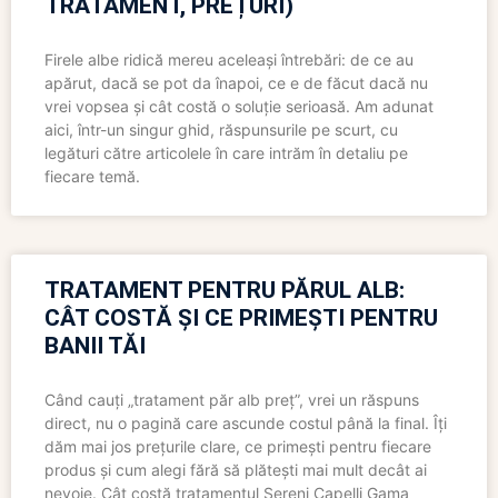
TRATAMENT, PREȚURI)
Firele albe ridică mereu aceleași întrebări: de ce au
apărut, dacă se pot da înapoi, ce e de făcut dacă nu
vrei vopsea și cât costă o soluție serioasă. Am adunat
aici, într-un singur ghid, răspunsurile pe scurt, cu
legături către articolele în care intrăm în detaliu pe
fiecare temă.
TRATAMENT PENTRU PĂRUL ALB:
CÂT COSTĂ ȘI CE PRIMEȘTI PENTRU
BANII TĂI
Când cauți „tratament păr alb preț”, vrei un răspuns
direct, nu o pagină care ascunde costul până la final. Îți
dăm mai jos prețurile clare, ce primești pentru fiecare
produs și cum alegi fără să plătești mai mult decât ai
nevoie. Cât costă tratamentul Sereni Capelli Gama