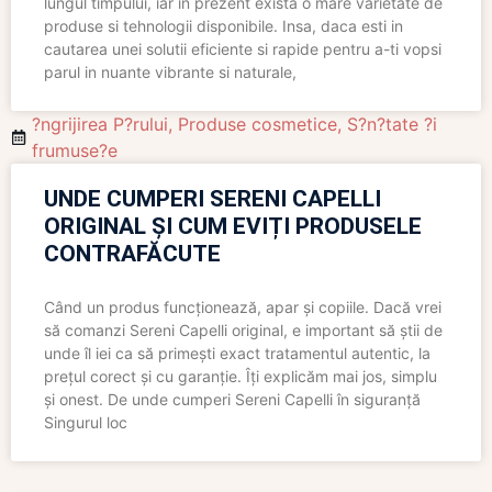
lungul timpului, iar in prezent exista o mare varietate de
produse si tehnologii disponibile. Insa, daca esti in
cautarea unei solutii eficiente si rapide pentru a-ti vopsi
parul in nuante vibrante si naturale,
?ngrijirea P?rului
,
Produse cosmetice
,
S?n?tate ?i
frumuse?e
UNDE CUMPERI SERENI CAPELLI
ORIGINAL ȘI CUM EVIȚI PRODUSELE
CONTRAFĂCUTE
Când un produs funcționează, apar și copiile. Dacă vrei
să comanzi Sereni Capelli original, e important să știi de
unde îl iei ca să primești exact tratamentul autentic, la
prețul corect și cu garanție. Îți explicăm mai jos, simplu
și onest. De unde cumperi Sereni Capelli în siguranță
Singurul loc