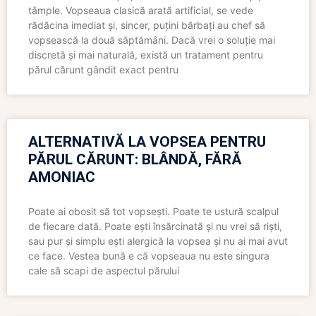
tâmple. Vopseaua clasică arată artificial, se vede
rădăcina imediat și, sincer, puțini bărbați au chef să
vopsească la două săptămâni. Dacă vrei o soluție mai
discretă și mai naturală, există un tratament pentru
părul cărunt gândit exact pentru
ALTERNATIVĂ LA VOPSEA PENTRU
PĂRUL CĂRUNT: BLÂNDĂ, FĂRĂ
AMONIAC
Poate ai obosit să tot vopsești. Poate te ustură scalpul
de fiecare dată. Poate ești însărcinată și nu vrei să riști,
sau pur și simplu ești alergică la vopsea și nu ai mai avut
ce face. Vestea bună e că vopseaua nu este singura
cale să scapi de aspectul părului