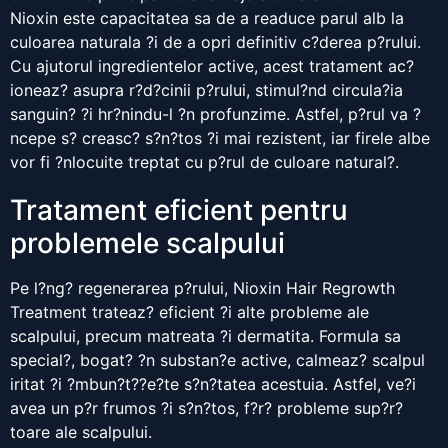
Nioxin este capacitatea sa de a readuce parul alb la
culoarea naturala ?i de a opri definitiv c?derea p?rului.
Cu ajutorul ingredientelor active, acest tratament ac?
ioneaz? asupra r?d?cinii p?rului, stimul?nd circula?ia
sanguin? ?i hr?nindu-l ?n profunzime. Astfel, p?rul va ?
ncepe s? creasc? s?n?tos ?i mai rezistent, iar firele albe
vor fi ?nlocuite treptat cu p?rul de culoare natural?.
Tratament eficient pentru
problemele scalpului
Pe l?ng? regenerarea p?rului, Nioxin Hair Regrowth
Treatment trateaz? eficient ?i alte probleme ale
scalpului, precum matreata ?i dermatita. Formula sa
special?, bogat? ?n substan?e active, calmeaz? scalpul
iritat ?i ?mbun?t??e?te s?n?tatea acestuia. Astfel, ve?i
avea un p?r frumos ?i s?n?tos, f?r? probleme sup?r?
toare ale scalpului.