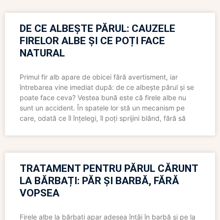
DE CE ALBEȘTE PĂRUL: CAUZELE
FIRELOR ALBE ȘI CE POȚI FACE
NATURAL
Primul fir alb apare de obicei fără avertisment, iar
întrebarea vine imediat după: de ce albește părul și se
poate face ceva? Vestea bună este că firele albe nu
sunt un accident. În spatele lor stă un mecanism pe
care, odată ce îl înțelegi, îl poți sprijini blând, fără să
TRATAMENT PENTRU PĂRUL CĂRUNT
LA BĂRBAȚI: PĂR ȘI BARBĂ, FĂRĂ
VOPSEA
Firele albe la bărbați apar adesea întâi în barbă și pe la