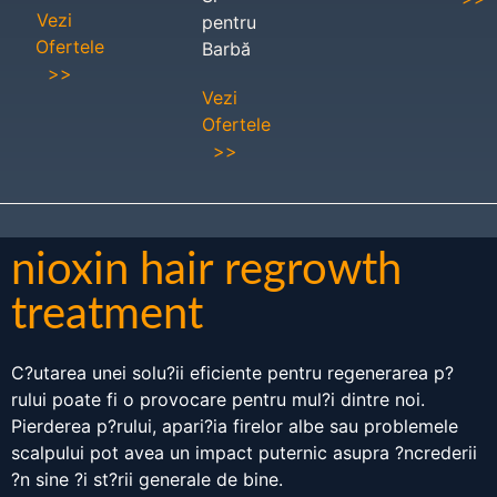
Vezi
pentru
Ofertele
Barbă
>>
Vezi
Ofertele
>>
nioxin hair regrowth
treatment
C?utarea unei solu?ii eficiente pentru regenerarea p?
rului poate fi o provocare pentru mul?i dintre noi.
Pierderea p?rului, apari?ia firelor albe sau problemele
scalpului pot avea un impact puternic asupra ?ncrederii
?n sine ?i st?rii generale de bine.