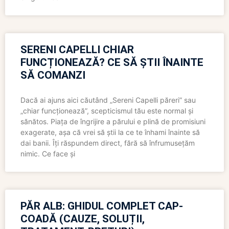
SERENI CAPELLI CHIAR
FUNCȚIONEAZĂ? CE SĂ ȘTII ÎNAINTE
SĂ COMANZI
Dacă ai ajuns aici căutând „Sereni Capelli păreri” sau
„chiar funcționează”, scepticismul tău este normal și
sănătos. Piața de îngrijire a părului e plină de promisiuni
exagerate, așa că vrei să știi la ce te înhami înainte să
dai banii. Îți răspundem direct, fără să înfrumusețăm
nimic. Ce face și
PĂR ALB: GHIDUL COMPLET CAP-
COADĂ (CAUZE, SOLUȚII,