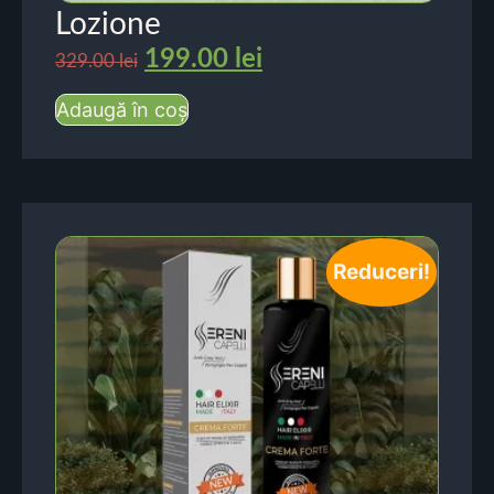
Lozione
199.00
lei
329.00
lei
Adaugă în coș
Reduceri!