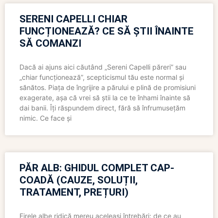
SERENI CAPELLI CHIAR
FUNCȚIONEAZĂ? CE SĂ ȘTII ÎNAINTE
SĂ COMANZI
Dacă ai ajuns aici căutând „Sereni Capelli păreri” sau
„chiar funcționează”, scepticismul tău este normal și
sănătos. Piața de îngrijire a părului e plină de promisiuni
exagerate, așa că vrei să știi la ce te înhami înainte să
dai banii. Îți răspundem direct, fără să înfrumusețăm
nimic. Ce face și
PĂR ALB: GHIDUL COMPLET CAP-
COADĂ (CAUZE, SOLUȚII,
TRATAMENT, PREȚURI)
Firele albe ridică mereu aceleași întrebări: de ce au