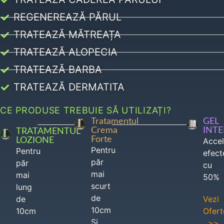
REGENEREAZĂ PĂRUL
TRATEAZĂ MĂTREAȚA
TRATEAZĂ ALOPECIA
TRATEAZĂ BARBA
TRATEAZĂ DERMATITA
CE PRODUSE TREBUIE SĂ UTILIZAȚI?
Tratamentul
GEL
Crema
INT
TRATAMENTUL
Forte
LOZIONE
Acce
Pentru
Pentru
efect
păr
păr
cu
mai
mai
50%
scurt
lung
de
de
Vezi
10cm
10cm
Ofert
Si
>>