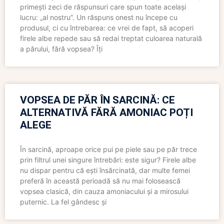
primești zeci de răspunsuri care spun toate același
lucru: „al nostru”. Un răspuns onest nu începe cu
produsul, ci cu întrebarea: ce vrei de fapt, să acoperi
firele albe repede sau să redai treptat culoarea naturală
a părului, fără vopsea? Îți
VOPSEA DE PĂR ÎN SARCINĂ: CE
ALTERNATIVĂ FĂRĂ AMONIAC POȚI
ALEGE
În sarcină, aproape orice pui pe piele sau pe păr trece
prin filtrul unei singure întrebări: este sigur? Firele albe
nu dispar pentru că ești însărcinată, dar multe femei
preferă în această perioadă să nu mai folosească
vopsea clasică, din cauza amoniacului și a mirosului
puternic. La fel gândesc și