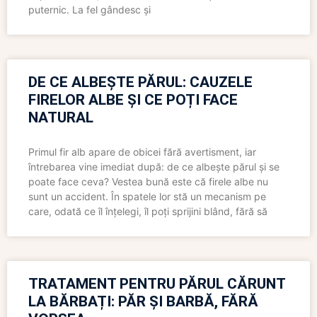
puternic. La fel gândesc și
DE CE ALBEȘTE PĂRUL: CAUZELE
FIRELOR ALBE ȘI CE POȚI FACE
NATURAL
Primul fir alb apare de obicei fără avertisment, iar
întrebarea vine imediat după: de ce albește părul și se
poate face ceva? Vestea bună este că firele albe nu
sunt un accident. În spatele lor stă un mecanism pe
care, odată ce îl înțelegi, îl poți sprijini blând, fără să
TRATAMENT PENTRU PĂRUL CĂRUNT
LA BĂRBAȚI: PĂR ȘI BARBĂ, FĂRĂ