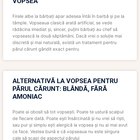
VOPSEA
Firele albe la bărbați apar adesea întâi în barbă și pe la
tâmple. Vopseaua clasică arată artificial, se vede
rădăcina imediat și, sincer, puțini bărbați au chef să
vopsească la două săptămâni. Dacă vrei o soluție mai
discretă și mai naturală, există un tratament pentru
părul cărunt gândit exact pentru
ALTERNATIVĂ LA VOPSEA PENTRU
PĂRUL CĂRUNT: BLÂNDĂ, FĂRĂ
AMONIAC
Poate ai obosit să tot vopsești. Poate te ustură scalpul
de fiecare dată. Poate ești însărcinată și nu vrei să riști,
sau pur și simplu ești alergică la vopsea și nu ai mai avut
ce face. Vestea bună e că vopseaua nu este singura
cale să scapi de aspectul părului