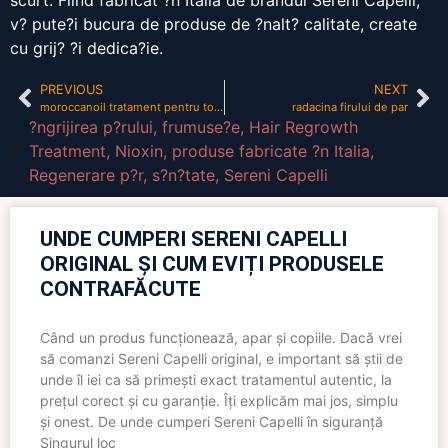
scurt. Fiind fabricat ?n Italia de brandul Sereni Capelli,
v? pute?i bucura de produse de ?nalt? calitate, create
cu grij? ?i dedica?ie.
PREVIOUS
NEXT
moroccanoil tratament pentru toate tipurile de par pareri
radacina firului de par
?ngrijirea p?rului
,
frumuse?e
,
Hair Regrowth
Treatment
,
Nioxin
,
produse fabricate ?n Italia
,
Regenerare p?r
,
s?n?tate
,
Sereni Capelli
UNDE CUMPERI SERENI CAPELLI
ORIGINAL ȘI CUM EVIȚI PRODUSELE
CONTRAFĂCUTE
Când un produs funcționează, apar și copiile. Dacă vrei
să comanzi Sereni Capelli original, e important să știi de
unde îl iei ca să primești exact tratamentul autentic, la
prețul corect și cu garanție. Îți explicăm mai jos, simplu
și onest. De unde cumperi Sereni Capelli în siguranță
Singurul loc