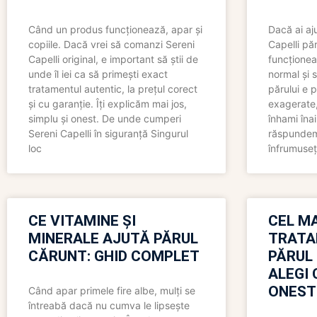
Când un produs funcționează, apar și
Dacă ai aj
copiile. Dacă vrei să comanzi Sereni
Capelli păr
Capelli original, e important să știi de
funcționea
unde îl iei ca să primești exact
normal și s
tratamentul autentic, la prețul corect
părului e p
și cu garanție. Îți explicăm mai jos,
exagerate, 
simplu și onest. De unde cumperi
înhami înai
Sereni Capelli în siguranță Singurul
răspundem 
loc
înfrumuseț
CE VITAMINE ȘI
CEL MA
MINERALE AJUTĂ PĂRUL
TRATA
CĂRUNT: GHID COMPLET
PĂRUL
ALEGI 
ONEST
Când apar primele fire albe, mulți se
întreabă dacă nu cumva le lipsește