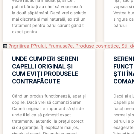
vede rădăcina imediat și, sincer,
riști, sau 
puțini bărbați au chef să vopsească
vopsea și 
la două săptămâni. Dacă vrei o soluție
Vestea bu
mai discretă și mai naturală, există un
singura ca
tratament pentru părul cărunt gândit
părului
exact pentru
?ngrijirea P?rului
,
Frumuse?e
,
Produse cosmetice
,
Stil d
UNDE CUMPERI SERENI
SERENI
CAPELLI ORIGINAL ȘI
FUNCȚ
CUM EVIȚI PRODUSELE
ȘTII Î
CONTRAFĂCUTE
COMAN
Când un produs funcționează, apar și
Dacă ai aj
copiile. Dacă vrei să comanzi Sereni
Capelli păr
Capelli original, e important să știi de
funcționea
unde îl iei ca să primești exact
normal și s
tratamentul autentic, la prețul corect
părului e p
și cu garanție. Îți explicăm mai jos,
exagerate, 
simplu și onest. De unde cumperi
înhami înai