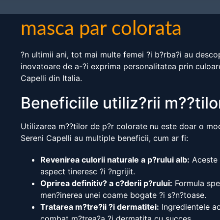
masca par colorata
?n ultimii ani, tot mai multe femei ?i b?rba?i au desc
inovatoare de a-?i exprima personalitatea prin culoar
Capelli din Italia.
Beneficiile utiliz?rii m??til
Utilizarea m??tilor de p?r colorate nu este doar o mod
Sereni Capelli au multiple beneficii, cum ar fi:
Revenirea culorii naturale a p?rului alb:
Aceste m
aspect tineresc ?i ?ngrijit.
Oprirea definitiv? a c?derii p?rului:
Formula speci
men?inerea unei coame bogate ?i s?n?toase.
Tratarea m?tre?ii ?i dermatitei:
Ingredientele ac
combat m?trea?a ?i dermatita cu succes.