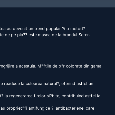
estea au devenit un trend popular ?i o metod?
ate de pe pia?? este masca de la brandul Sereni
ngrijire a acestuia. M??tile de p?r colorate din gama
le readuce la culoarea natural?, oferind astfel un
 la regenerarea firelor sl?bite, contribuind astfel la
au propriet??i antifungice ?i antibacteriene, care