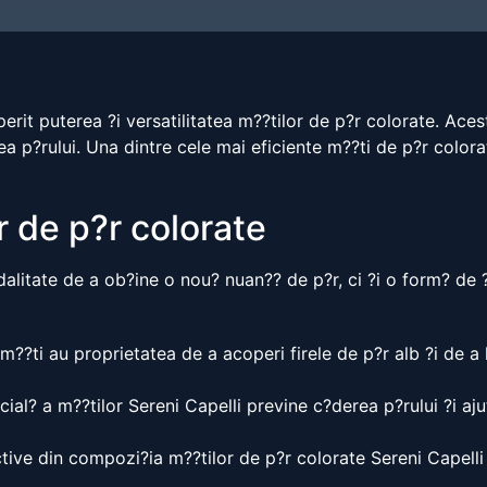
operit puterea ?i versatilitatea m??tilor de p?r colorate. Ac
ea p?rului. Una dintre cele mai eficiente m??ti de p?r color
or de p?r colorate
alitate de a ob?ine o nou? nuan?? de p?r, ci ?i o form? de ?
??ti au proprietatea de a acoperi firele de p?r alb ?i de a 
al? a m??tilor Sereni Capelli previne c?derea p?rului ?i ajut?
tive din compozi?ia m??tilor de p?r colorate Sereni Capelli 