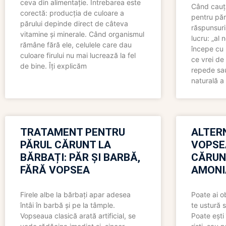
ceva din alimentație. Întrebarea este
Când cauți
corectă: producția de culoare a
pentru păr
părului depinde direct de câteva
răspunsuri
vitamine și minerale. Când organismul
lucru: „al
rămâne fără ele, celulele care dau
începe cu 
culoare firului nu mai lucrează la fel
ce vrei de 
de bine. Îți explicăm
repede sau
naturală a 
TRATAMENT PENTRU
ALTER
PĂRUL CĂRUNT LA
VOPSE
BĂRBAȚI: PĂR ȘI BARBĂ,
CĂRUN
FĂRĂ VOPSEA
AMONI
Firele albe la bărbați apar adesea
Poate ai o
întâi în barbă și pe la tâmple.
te ustură 
Vopseaua clasică arată artificial, se
Poate ești 