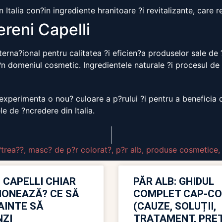
 Italia con?in ingrediente hranitoare ?i revitalizante, care re
ereni Capelli
erna?ional pentru calitatea ?i eficien?a produselor sale de ?n
r ?n domeniul cosmetic. Ingredientele naturale ?i procesul de
experimenta o nou? culoare a p?rului ?i pentru a beneficia d
e de ?ncredere din Italia.
trea??
,
masc? de p?r colorat?
,
p?r alb
,
produse cosmetice
 CAPELLI CHIAR
PĂR ALB: GHIDUL
IONEAZĂ? CE SĂ
COMPLET CAP-C
NAINTE SĂ
(CAUZE, SOLUȚII,
ZI
TRATAMENT, PREȚ