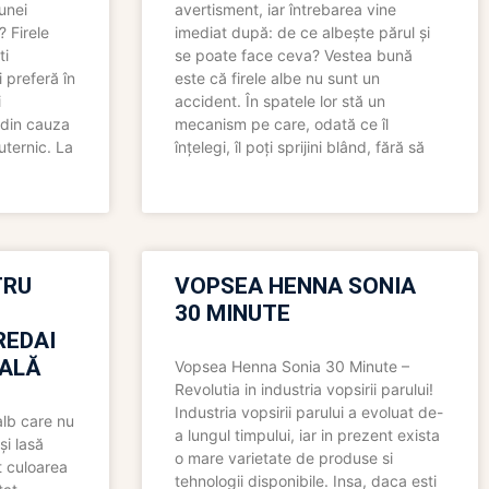
 unei
avertisment, iar întrebarea vine
? Firele
imediat după: de ce albește părul și
ti
se poate face ceva? Vestea bună
 preferă în
este că firele albe nu sunt un
i
accident. În spatele lor stă un
 din cauza
mecanism pe care, odată ce îl
uternic. La
înțelegi, îl poți sprijini blând, fără să
TRU
VOPSEA HENNA SONIA
30 MINUTE
REDAI
ALĂ
Vopsea Henna Sonia 30 Minute –
Revolutia in industria vopsirii parului!
Industria vopsirii parului a evoluat de-
alb care nu
a lungul timpului, iar in prezent exista
și lasă
o mare varietate de produse si
t culoarea
tehnologii disponibile. Insa, daca esti