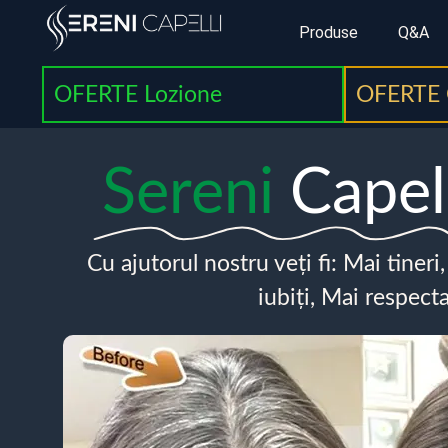
Produse
Q&A
OFERTE Lozione
OFERTE 
Sereni
Capel
Cu ajutorul nostru veți fi: Mai tineri
iubiți, Mai respecta