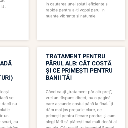
tat
in cautarea unei solutii eficiente si
lia.
rapide pentru a-ti vopsi parul in
nuante vibrante si naturale,
TRATAMENT PENTRU
OADĂ
PĂRUL ALB: CÂT COSTĂ
ȘI CE PRIMEȘTI PENTRU
URI)
BANII TĂI
leași
Când cauți „tratament păr alb preț”,
 dacă se
vrei un răspuns direct, nu o pagină
t dacă nu
care ascunde costul până la final. Îți
oluție
dăm mai jos prețurile clare, ce
tr-un
primești pentru fiecare produs și cum
 scurt, cu
alegi fără să plătești mai mult decât ai
care intrăm
nevoie. Cât costă tratamentul Sereni