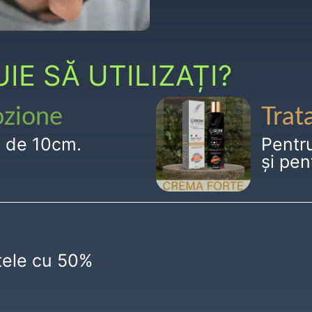
E SĂ UTILIZAȚI?
ozione
Trat
g de 10cm.
Pentr
și pen
ctele cu 50%