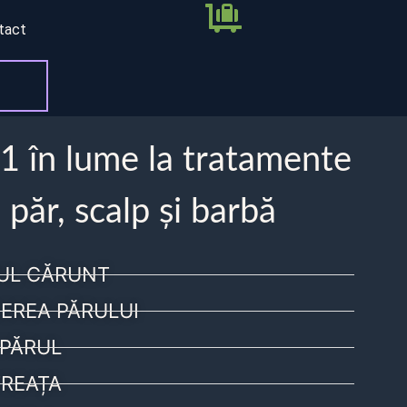
tact
 1 în lume la tratamente
 păr, scalp și barbă
UL CĂRUNT
EREA PĂRULUI
PĂRUL
REAȚA