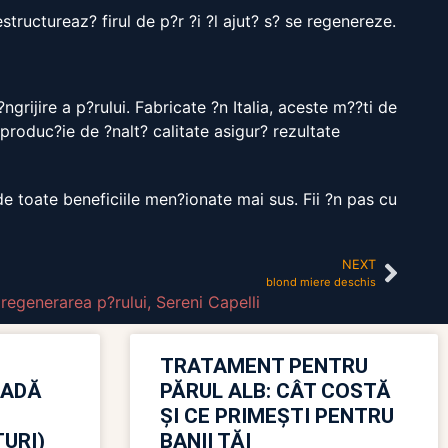
structureaz? firul de p?r ?i ?l ajut? s? se regenereze.
grijire a p?rului. Fabricate ?n Italia, aceste m??ti de
 produc?ie de ?nalt? calitate asigur? rezultate
e toate beneficiile men?ionate mai sus. Fii ?n pas cu
NEXT
blond miere deschis
,
regenerarea p?rului
,
Sereni Capelli
TRATAMENT PENTRU
OADĂ
PĂRUL ALB: CÂT COSTĂ
ȘI CE PRIMEȘTI PENTRU
URI)
BANII TĂI