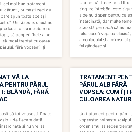
sau pe păr trece prin filtrul
 „cel mai bun tratament
singure întrebări: este sigur
ul cărunt”, primești zeci de
albe nu dispar pentru că eș
 care spun toate același
însărcinată, dar multe femei
 nostru”. Un răspuns onest nu
această perioadă să nu ma
produsul, ci cu întrebarea:
folosească vopsea clasică,
fapt, să acoperi firele albe
amoniacului și a mirosului p
 să redai treptat culoarea
fel gândesc și
părului, fără vopsea? Îți
NATIVĂ LA
TRATAMENT PEN
A PENTRU PĂRUL
PĂRUL ALB FĂRĂ
T: BLÂNDĂ, FĂRĂ
VOPSEA: CUM ÎȚI 
AC
CULOAREA NATUR
bosit să tot vopsești. Poate
Un tratament pentru părul 
scalpul de fiecare dată.
vopsește: hrănește scalpul 
însărcinată și nu vrei să
organismul să redea trepta