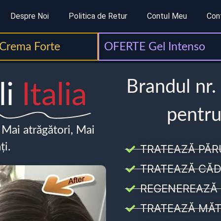
Despre Noi
Politica de Retur
Contul Meu
Con
Crema Forte
OFERTE Gel Intenso
Brandul nr.
li
Italia
pentru
, Mai atrăgători, Mai
ți.
TRATEAZĂ PĂR
TRATEAZĂ CĂD
REGENEREAZĂ 
TRATEAZĂ MĂT