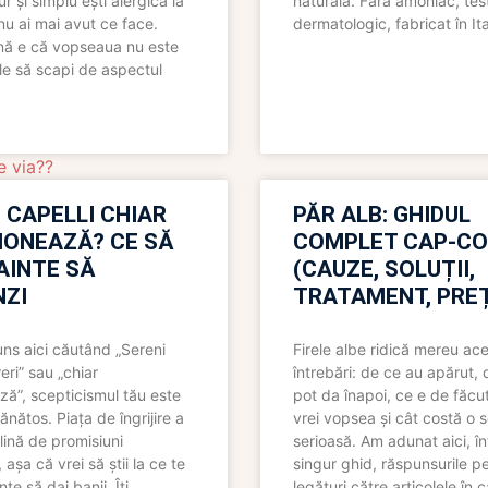
pur și simplu ești alergică la
naturală. Fără amoniac, tes
nu ai mai avut ce face.
dermatologic, fabricat în Ita
nă e că vopseaua nu este
le să scapi de aspectul
e via??
 CAPELLI CHIAR
PĂR ALB: GHIDUL
IONEAZĂ? CE SĂ
COMPLET CAP-C
NAINTE SĂ
(CAUZE, SOLUȚII,
ZI
TRATAMENT, PREȚ
uns aici căutând „Sereni
Firele albe ridică mereu ace
eri” sau „chiar
întrebări: de ce au apărut,
ză”, scepticismul tău este
pot da înapoi, ce e de făcu
ănătos. Piața de îngrijire a
vrei vopsea și cât costă o s
lină de promisiuni
serioasă. Am adunat aici, în
așa că vrei să știi la ce te
singur ghid, răspunsurile pe
nte să dai banii. Îți
legături către articolele în 