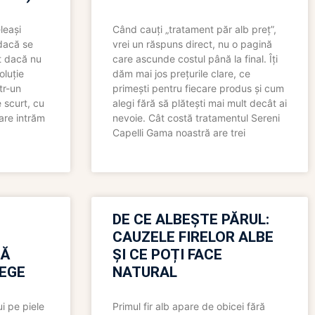
leași
Când cauți „tratament păr alb preț”,
 dacă se
vrei un răspuns direct, nu o pagină
t dacă nu
care ascunde costul până la final. Îți
oluție
dăm mai jos prețurile clare, ce
tr-un
primești pentru fiecare produs și cum
 scurt, cu
alegi fără să plătești mai mult decât ai
care intrăm
nevoie. Cât costă tratamentul Sereni
Capelli Gama noastră are trei
N
DE CE ALBEȘTE PĂRUL:
CAUZELE FIRELOR ALBE
RĂ
ȘI CE POȚI FACE
LEGE
NATURAL
i pe piele
Primul fir alb apare de obicei fără