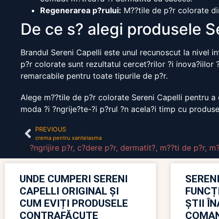
Regenerarea p?rului:
M??tile de p?r colorate din
De ce s? alegi produsele S
Brandul Sereni Capelli este unul recunoscut la nivel int
p?r colorate sunt rezultatul cercet?rilor ?i inova?iilo
remarcabile pentru toate tipurile de p?r.
Alege m??tile de p?r colorate Sereni Capelli pentru a 
moda ?i ?ngrije?te-?i p?rul ?n acela?i timp cu produsel
PREVIOUS
crema pentru xantelasma
?ngrijire p?r
,
c?dere p?r
,
dermatit?
,
m??ti de p?r
,
m?
UNDE CUMPERI SERENI
SERENI
CAPELLI ORIGINAL ȘI
FUNCȚ
CUM EVIȚI PRODUSELE
ȘTII Î
CONTRAFĂCUTE
COMAN