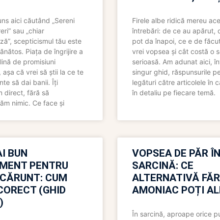
uns aici căutând „Sereni
Firele albe ridică mereu ace
eri” sau „chiar
întrebări: de ce au apărut,
ză”, scepticismul tău este
pot da înapoi, ce e de făcu
ănătos. Piața de îngrijire a
vrei vopsea și cât costă o s
lină de promisiuni
serioasă. Am adunat aici, în
așa că vrei să știi la ce te
singur ghid, răspunsurile pe
nte să dai banii. Îți
legături către articolele în 
direct, fără să
în detaliu pe fiecare temă.
ăm nimic. Ce face și
I BUN
VOPSEA DE PĂR Î
MENT PENTRU
SARCINĂ: CE
 CĂRUNT: CUM
ALTERNATIVĂ FĂ
CORECT (GHID
AMONIAC POȚI A
)
În sarcină, aproape orice pu