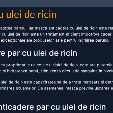
 ulei de ricin
natatea parului, iar masca anticadere cu ulei de ricin este r
cu ulei de ricin este un tratament eficient impotriva caderii
 exceptionale ale produselor sale pentru ingrijirea parului.
e par cu ulei de ricin
 proprietatile unice ale uleiului de ricin, care are puternice
c si hidrateaza parul, stimuleaza circulatia sanguina la nivel
lei de ricin este capacitatea sa de a trata matreata si dermat
c formarea scuamelor. De asemenea, masca previne uscarea ex
icadere par cu ulei de ricin