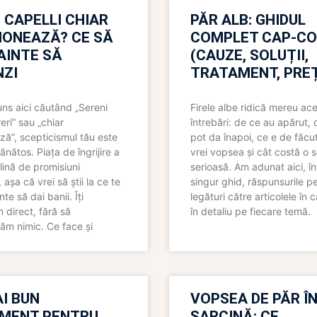
 CAPELLI CHIAR
PĂR ALB: GHIDUL
IONEAZĂ? CE SĂ
COMPLET CAP-C
NAINTE SĂ
(CAUZE, SOLUȚII,
ZI
TRATAMENT, PREȚ
uns aici căutând „Sereni
Firele albe ridică mereu ace
eri” sau „chiar
întrebări: de ce au apărut,
ză”, scepticismul tău este
pot da înapoi, ce e de făcu
ănătos. Piața de îngrijire a
vrei vopsea și cât costă o s
lină de promisiuni
serioasă. Am adunat aici, în
așa că vrei să știi la ce te
singur ghid, răspunsurile pe
nte să dai banii. Îți
legături către articolele în 
direct, fără să
în detaliu pe fiecare temă.
ăm nimic. Ce face și
I BUN
VOPSEA DE PĂR Î
MENT PENTRU
SARCINĂ: CE