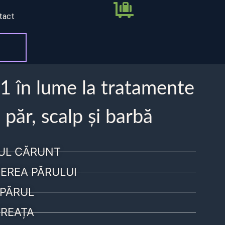
tact
 1 în lume la tratamente
 păr, scalp și barbă
UL CĂRUNT
EREA PĂRULUI
PĂRUL
REAȚA