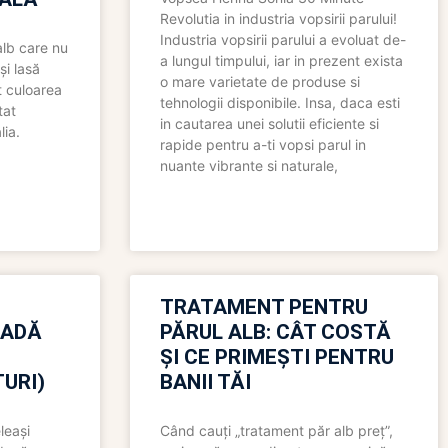
Revolutia in industria vopsirii parului!
Industria vopsirii parului a evoluat de-
alb care nu
a lungul timpului, iar in prezent exista
și lasă
o mare varietate de produse si
t culoarea
tehnologii disponibile. Insa, daca esti
tat
in cautarea unei solutii eficiente si
lia.
rapide pentru a-ti vopsi parul in
nuante vibrante si naturale,
TRATAMENT PENTRU
OADĂ
PĂRUL ALB: CÂT COSTĂ
ȘI CE PRIMEȘTI PENTRU
URI)
BANII TĂI
leași
Când cauți „tratament păr alb preț”,