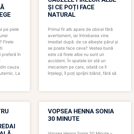
RĂ
ȘI CE POȚI FACE
LEGE
NATURAL
i pe piele
Primul fir alb apare de obicei fără
 unei
avertisment, iar întrebarea vine
? Firele
imediat după: de ce albește părul și
ti
se poate face ceva? Vestea bună
 preferă în
este că firele albe nu sunt un
i
accident. În spatele lor stă un
 din cauza
mecanism pe care, odată ce îl
uternic. La
înțelegi, îl poți sprijini blând, fără să
TRU
VOPSEA HENNA SONIA
30 MINUTE
REDAI
ALĂ
Vopsea Henna Sonia 30 Minute –