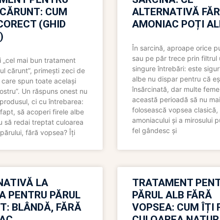
 CĂRUNT: CUM
ALTERNATIVĂ FĂ
CORECT (GHID
AMONIAC POȚI A
)
În sarcină, aproape orice pu
sau pe păr trece prin filtrul
 „cel mai bun tratament
singure întrebări: este sigur
ul cărunt”, primești zeci de
albe nu dispar pentru că eș
 care spun toate același
însărcinată, dar multe femei
 nostru”. Un răspuns onest nu
această perioadă să nu ma
produsul, ci cu întrebarea:
folosească vopsea clasică,
fapt, să acoperi firele albe
amoniacului și a mirosului p
 să redai treptat culoarea
fel gândesc și
părului, fără vopsea? Îți
NATIVĂ LA
TRATAMENT PEN
A PENTRU PĂRUL
PĂRUL ALB FĂRĂ
T: BLÂNDĂ, FĂRĂ
VOPSEA: CUM ÎȚI 
AC
CULOAREA NATUR