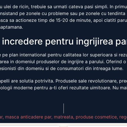
ulei de ricin, trebuie sa urmati cateva pasi simpli. In primul
 insistand pe zonele cu probleme sau pe zonele cu tendinta 
sca sa actioneze timp de 15-20 de minute, apoi clatiti parul
 saptamana.
 incredere pentru ingrijirea pa
e plan international pentru calitatea lor superioara si rezu
area in domeniul produselor de ingrijire a parului. Oferind o
ofesionisti din domeniu si de consumatori din intreaga lume.
pelli are solutia potrivita. Produsele sale revolutionare, pr
ogii moderne pentru a-ti oferi rezultate uimitoare. Nu mai as
ar
,
masca anticadere par
,
matreata
,
produse cosmetice
,
reg