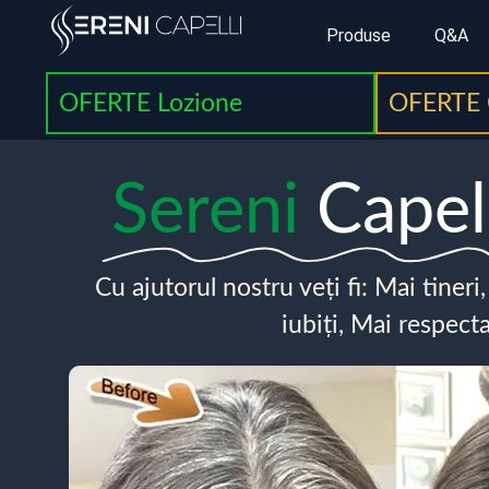
Produse
Q&A
OFERTE Lozione
OFERTE 
Sereni
Capel
Cu ajutorul nostru veți fi: Mai tineri
iubiți, Mai respecta