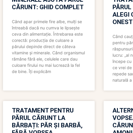
CĂRUNT: GHID COMPLET
PĂRUL
ALEGI 
ONEST
Când apar primele fire albe, mulți se
întreabă dacă nu cumva le lipsește
ceva din alimentație. Întrebarea este
Când cauți
corectă: producția de culoare a
pentru păr
părului depinde direct de câteva
răspunsuri
vitamine și minerale. Când organismul
lucru: „al
rămâne fără ele, celulele care dau
începe cu 
culoare firului nu mai lucrează la fel
ce vrei de 
de bine. Îți explicăm
repede sau
naturală a 
TRATAMENT PENTRU
ALTER
PĂRUL CĂRUNT LA
VOPSE
BĂRBAȚI: PĂR ȘI BARBĂ,
CĂRUN
FĂRĂ VOPSEA
AMONI