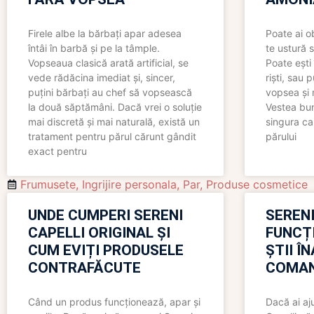
Firele albe la bărbați apar adesea
Poate ai o
întâi în barbă și pe la tâmple.
te ustură 
Vopseaua clasică arată artificial, se
Poate ești 
vede rădăcina imediat și, sincer,
riști, sau 
puțini bărbați au chef să vopsească
vopsea și 
la două săptămâni. Dacă vrei o soluție
Vestea bu
mai discretă și mai naturală, există un
singura ca
tratament pentru părul cărunt gândit
părului
exact pentru
Frumusete
,
Ingrijire personala
,
Par
,
Produse cosmetice
UNDE CUMPERI SERENI
SERENI
CAPELLI ORIGINAL ȘI
FUNCȚ
CUM EVIȚI PRODUSELE
ȘTII Î
CONTRAFĂCUTE
COMAN
Când un produs funcționează, apar și
Dacă ai aj