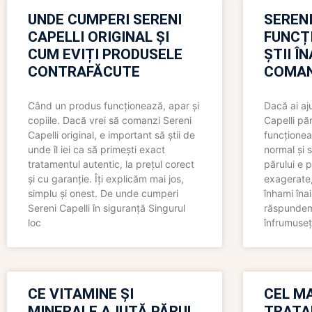
UNDE CUMPERI SERENI
SERENI
CAPELLI ORIGINAL ȘI
FUNCȚ
CUM EVIȚI PRODUSELE
ȘTII Î
CONTRAFĂCUTE
COMAN
Când un produs funcționează, apar și
Dacă ai aj
copiile. Dacă vrei să comanzi Sereni
Capelli păr
Capelli original, e important să știi de
funcționea
unde îl iei ca să primești exact
normal și s
tratamentul autentic, la prețul corect
părului e p
și cu garanție. Îți explicăm mai jos,
exagerate, 
simplu și onest. De unde cumperi
înhami înai
Sereni Capelli în siguranță Singurul
răspundem 
loc
înfrumuseț
CE VITAMINE ȘI
CEL MA
MINERALE AJUTĂ PĂRUL
TRATA