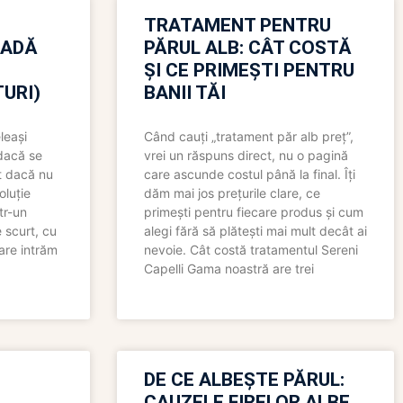
TRATAMENT PENTRU
OADĂ
PĂRUL ALB: CÂT COSTĂ
ȘI CE PRIMEȘTI PENTRU
URI)
BANII TĂI
leași
Când cauți „tratament păr alb preț”,
 dacă se
vrei un răspuns direct, nu o pagină
t dacă nu
care ascunde costul până la final. Îți
oluție
dăm mai jos prețurile clare, ce
tr-un
primești pentru fiecare produs și cum
 scurt, cu
alegi fără să plătești mai mult decât ai
care intrăm
nevoie. Cât costă tratamentul Sereni
Capelli Gama noastră are trei
N
DE CE ALBEȘTE PĂRUL:
CAUZELE FIRELOR ALBE