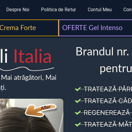
Despre Noi
Politica de Retur
Contul Meu
Con
Crema Forte
OFERTE Gel Intenso
Brandul nr.
li
Italia
pentru
, Mai atrăgători, Mai
ți.
TRATEAZĂ PĂR
TRATEAZĂ CĂD
REGENEREAZĂ 
TRATEAZĂ MĂT