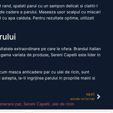
 rand, spalati parul cu un sampon delicat si clatiti-l
de cadere a parului. Maseaza usor scalpul cu miscari
 cu apa calduta. Pentru rezultate optime, utilizati
rului
ltatele extraordinare pe care le ofera. Brandul italian
 gama variata de produse, Sereni Capelli este lider in
ecum masca anticadere par cu ulei de ricin, sunt
tepta, ia-ti ingrijirea parului in propriile maini si
NEXT
wonder oil for hair
enerare par
,
Sereni Capelli
,
ulei de ricin