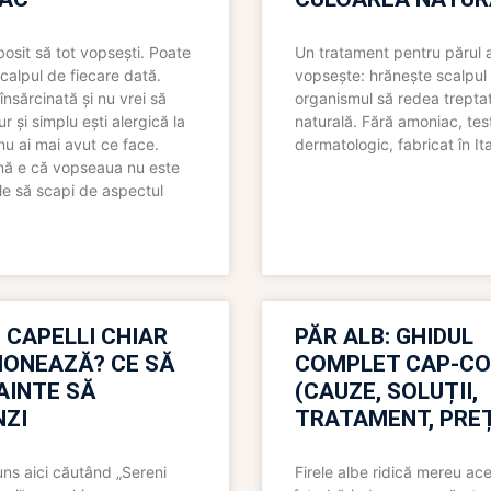
bosit să tot vopsești. Poate
Un tratament pentru părul 
scalpul de fiecare dată.
vopsește: hrănește scalpul 
însărcinată și nu vrei să
organismul să redea trepta
pur și simplu ești alergică la
naturală. Fără amoniac, tes
nu ai mai avut ce face.
dermatologic, fabricat în Ita
nă e că vopseaua nu este
le să scapi de aspectul
 CAPELLI CHIAR
PĂR ALB: GHIDUL
IONEAZĂ? CE SĂ
COMPLET CAP-C
NAINTE SĂ
(CAUZE, SOLUȚII,
ZI
TRATAMENT, PREȚ
uns aici căutând „Sereni
Firele albe ridică mereu ace