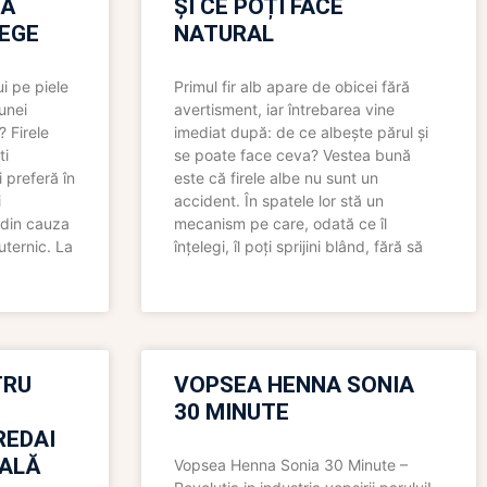
RĂ
ȘI CE POȚI FACE
LEGE
NATURAL
i pe piele
Primul fir alb apare de obicei fără
 unei
avertisment, iar întrebarea vine
? Firele
imediat după: de ce albește părul și
ti
se poate face ceva? Vestea bună
 preferă în
este că firele albe nu sunt un
i
accident. În spatele lor stă un
 din cauza
mecanism pe care, odată ce îl
uternic. La
înțelegi, îl poți sprijini blând, fără să
TRU
VOPSEA HENNA SONIA
30 MINUTE
REDAI
ALĂ
Vopsea Henna Sonia 30 Minute –