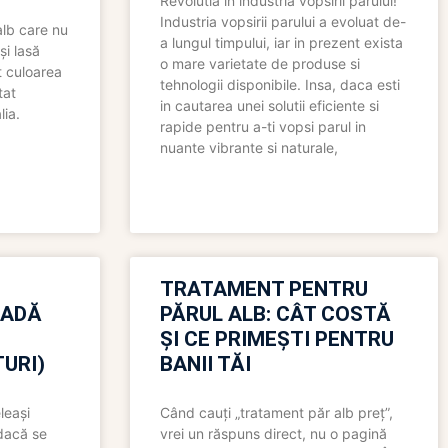
Revolutia in industria vopsirii parului!
Industria vopsirii parului a evoluat de-
alb care nu
a lungul timpului, iar in prezent exista
și lasă
o mare varietate de produse si
t culoarea
tehnologii disponibile. Insa, daca esti
tat
in cautarea unei solutii eficiente si
lia.
rapide pentru a-ti vopsi parul in
nuante vibrante si naturale,
TRATAMENT PENTRU
OADĂ
PĂRUL ALB: CÂT COSTĂ
ȘI CE PRIMEȘTI PENTRU
URI)
BANII TĂI
leași
Când cauți „tratament păr alb preț”,
 dacă se
vrei un răspuns direct, nu o pagină