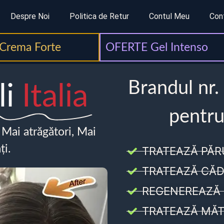
Despre Noi
Politica de Retur
Contul Meu
Con
Crema Forte
OFERTE Gel Intenso
Brandul nr.
li
Italia
pentru
, Mai atrăgători, Mai
ți.
TRATEAZĂ PĂR
TRATEAZĂ CĂD
REGENEREAZĂ 
TRATEAZĂ MĂT