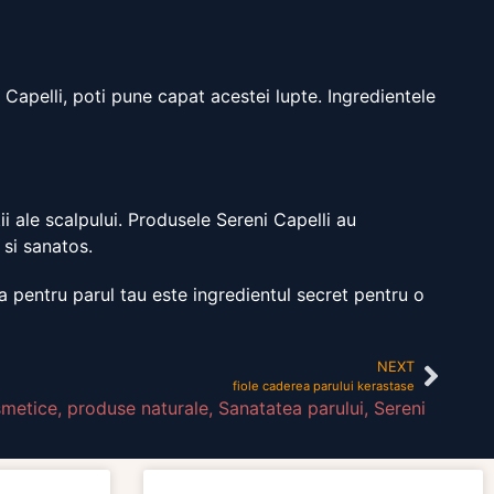
Capelli, poti pune capat acestei lupte. Ingredientele
 ale scalpului. Produsele Sereni Capelli au
 si sanatos.
ta pentru parul tau este ingredientul secret pentru o
NEXT
fiole caderea parului kerastase
smetice
,
produse naturale
,
Sanatatea parului
,
Sereni