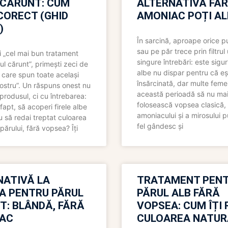
 CĂRUNT: CUM
ALTERNATIVĂ FĂ
CORECT (GHID
AMONIAC POȚI A
)
În sarcină, aproape orice pu
sau pe păr trece prin filtrul
 „cel mai bun tratament
singure întrebări: este sigur
ul cărunt”, primești zeci de
albe nu dispar pentru că eș
 care spun toate același
însărcinată, dar multe femei
 nostru”. Un răspuns onest nu
această perioadă să nu ma
produsul, ci cu întrebarea:
folosească vopsea clasică,
fapt, să acoperi firele albe
amoniacului și a mirosului p
 să redai treptat culoarea
fel gândesc și
părului, fără vopsea? Îți
NATIVĂ LA
TRATAMENT PEN
A PENTRU PĂRUL
PĂRUL ALB FĂRĂ
T: BLÂNDĂ, FĂRĂ
VOPSEA: CUM ÎȚI 
AC
CULOAREA NATUR