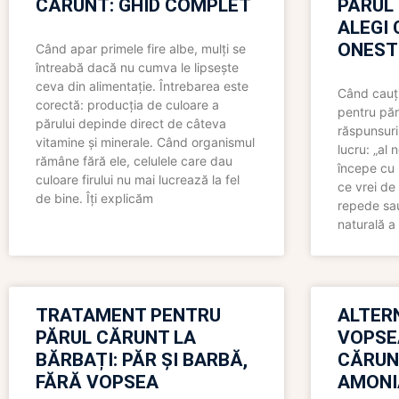
CĂRUNT: GHID COMPLET
PĂRUL
ALEGI 
ONEST
Când apar primele fire albe, mulți se
întreabă dacă nu cumva le lipsește
ceva din alimentație. Întrebarea este
Când cauți
corectă: producția de culoare a
pentru păr
părului depinde direct de câteva
răspunsuri
vitamine și minerale. Când organismul
lucru: „al
rămâne fără ele, celulele care dau
începe cu 
culoare firului nu mai lucrează la fel
ce vrei de 
de bine. Îți explicăm
repede sau
naturală a 
TRATAMENT PENTRU
ALTER
PĂRUL CĂRUNT LA
VOPSE
BĂRBAȚI: PĂR ȘI BARBĂ,
CĂRUN
FĂRĂ VOPSEA
AMONI