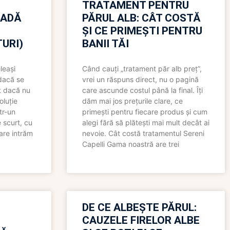
TRATAMENT PENTRU
OADĂ
PĂRUL ALB: CÂT COSTĂ
ȘI CE PRIMEȘTI PENTRU
URI)
BANII TĂI
leași
Când cauți „tratament păr alb preț”,
 dacă se
vrei un răspuns direct, nu o pagină
t dacă nu
care ascunde costul până la final. Îți
oluție
dăm mai jos prețurile clare, ce
tr-un
primești pentru fiecare produs și cum
 scurt, cu
alegi fără să plătești mai mult decât ai
care intrăm
nevoie. Cât costă tratamentul Sereni
Capelli Gama noastră are trei
N
DE CE ALBEȘTE PĂRUL:
CAUZELE FIRELOR ALBE