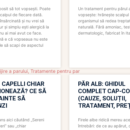
bosit să tot vopsești. Poate
Un tratament pentru părul 
scalpul de fiecare dată.
vopsește: hrănește scalpul 
însărcinată și nu vrei să
organismul să redea trepta
pur și simplu ești alergică la
naturală. Fără amoniac, tes
nu ai mai avut ce face.
dermatologic, fabricat în Ita
nă e că vopseaua nu este
le să scapi de aspectul
jire a parului
,
Tratamente pentru par
 CAPELLI CHIAR
PĂR ALB: GHIDUL
IONEAZĂ? CE SĂ
COMPLET CAP-C
NAINTE SĂ
(CAUZE, SOLUȚII,
ZI
TRATAMENT, PREȚ
uns aici căutând „Sereni
Firele albe ridică mereu ace
eri” sau „chiar
întrebări: de ce au apărut,