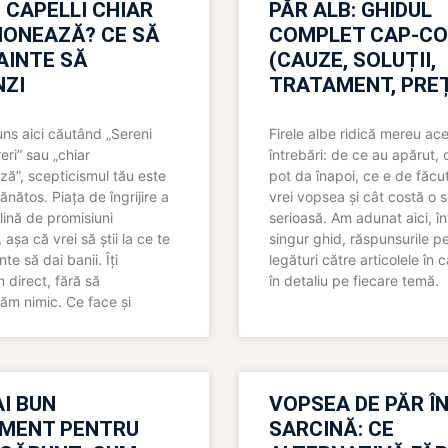
 CAPELLI CHIAR
PĂR ALB: GHIDUL
IONEAZĂ? CE SĂ
COMPLET CAP-C
NAINTE SĂ
(CAUZE, SOLUȚII,
ZI
TRATAMENT, PREȚ
uns aici căutând „Sereni
Firele albe ridică mereu ace
eri” sau „chiar
întrebări: de ce au apărut,
ză”, scepticismul tău este
pot da înapoi, ce e de făcu
ănătos. Piața de îngrijire a
vrei vopsea și cât costă o s
lină de promisiuni
serioasă. Am adunat aici, în
așa că vrei să știi la ce te
singur ghid, răspunsurile pe
nte să dai banii. Îți
legături către articolele în 
direct, fără să
în detaliu pe fiecare temă.
ăm nimic. Ce face și
I BUN
VOPSEA DE PĂR Î
MENT PENTRU
SARCINĂ: CE