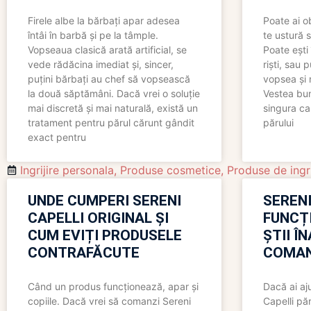
Firele albe la bărbați apar adesea
Poate ai o
întâi în barbă și pe la tâmple.
te ustură 
Vopseaua clasică arată artificial, se
Poate ești 
vede rădăcina imediat și, sincer,
riști, sau 
puțini bărbați au chef să vopsească
vopsea și 
la două săptămâni. Dacă vrei o soluție
Vestea bu
mai discretă și mai naturală, există un
singura ca
tratament pentru părul cărunt gândit
părului
exact pentru
Ingrijire personala
,
Produse cosmetice
,
Produse de ingri
UNDE CUMPERI SERENI
SERENI
CAPELLI ORIGINAL ȘI
FUNCȚ
CUM EVIȚI PRODUSELE
ȘTII Î
CONTRAFĂCUTE
COMAN
Când un produs funcționează, apar și
Dacă ai aj
copiile. Dacă vrei să comanzi Sereni
Capelli păr