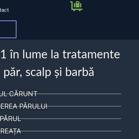
tact
 1 în lume la tratamente
 păr, scalp și barbă
UL CĂRUNT
EREA PĂRULUI
PĂRUL
REAȚA