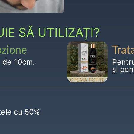
E SĂ UTILIZAȚI?
ozione
Trat
g de 10cm.
Pentr
și pen
ctele cu 50%