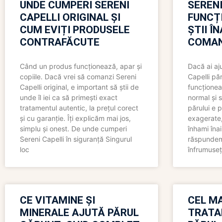
UNDE CUMPERI SERENI
SERENI
CAPELLI ORIGINAL ȘI
FUNCȚ
CUM EVIȚI PRODUSELE
ȘTII Î
CONTRAFĂCUTE
COMAN
Când un produs funcționează, apar și
Dacă ai aj
copiile. Dacă vrei să comanzi Sereni
Capelli păr
Capelli original, e important să știi de
funcționea
unde îl iei ca să primești exact
normal și s
tratamentul autentic, la prețul corect
părului e p
și cu garanție. Îți explicăm mai jos,
exagerate, 
simplu și onest. De unde cumperi
înhami înai
Sereni Capelli în siguranță Singurul
răspundem 
loc
înfrumuseț
CE VITAMINE ȘI
CEL MA
MINERALE AJUTĂ PĂRUL
TRATA