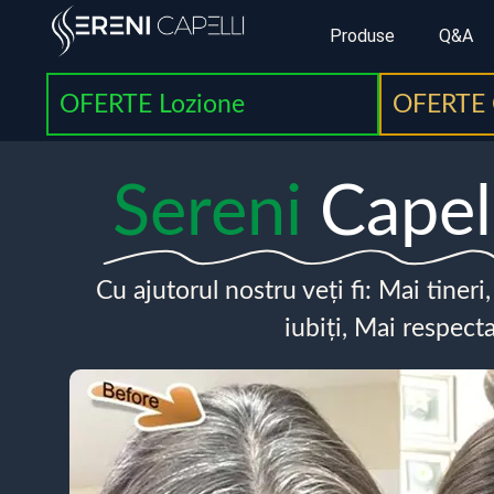
Produse
Q&A
OFERTE Lozione
OFERTE 
Sereni
Capel
Cu ajutorul nostru veți fi: Mai tineri
iubiți, Mai respecta