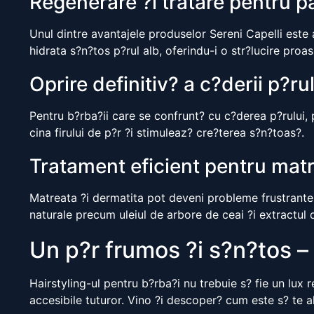
Regenerare ?i tratare pentru pa
Unul dintre avantajele produselor Sereni Capelli este 
hidrata s?n?tos p?rul alb, oferindu-i o str?lucire proas
Oprire definitiv? a c?derii p?ru
Pentru b?rba?ii care se confrunt? cu c?derea p?rului, 
cina firului de p?r ?i stimuleaz? cre?terea s?n?toas?.
Tratament eficient pentru matr
Matreata ?i dermatita pot deveni probleme frustrante ?
naturale precum uleiul de arbore de ceai ?i extractul d
Un p?r frumos ?i s?n?tos – 
Hairstyling-ul pentru b?rba?i nu trebuie s? fie un lux 
accesibile tuturor. Vino ?i descoper? cum este s? te a