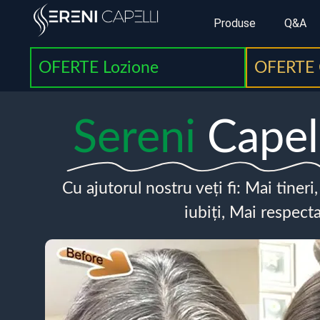
Produse
Q&A
OFERTE Lozione
OFERTE 
Sereni
Capel
Cu ajutorul nostru veți fi: Mai tineri
iubiți, Mai respecta