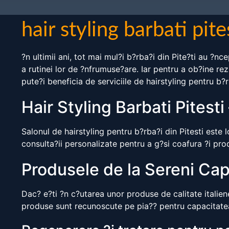
hair styling barbati pite
?n ultimii ani, tot mai mul?i b?rba?i din Pite?ti au ?nc
a rutinei lor de ?nfrumuse?are. Iar pentru a ob?ine re
pute?i beneficia de serviciile de hairstyling pentru b?r
Hair Styling Barbati Pitest
Salonul de hairstyling pentru b?rba?i din Pitesti este l
consulta?ii personalizate pentru a g?si coafura ?i prod
Produsele de la Sereni Cape
Dac? e?ti ?n c?utarea unor produse de calitate italien
produse sunt recunoscute pe pia?? pentru capacitatea 