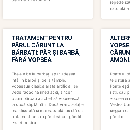
repede sau
naturală a 
TRATAMENT PENTRU
ALTER
PĂRUL CĂRUNT LA
VOPSE
BĂRBAȚI: PĂR ȘI BARBĂ,
CĂRUN
FĂRĂ VOPSEA
AMONI
Firele albe la bărbați apar adesea
Poate ai o
întâi în barbă și pe la tâmple.
te ustură 
Vopseaua clasică arată artificial, se
Poate ești 
vede rădăcina imediat și, sincer,
riști, sau 
puțini bărbați au chef să vopsească
vopsea și 
la două săptămâni. Dacă vrei o soluție
Vestea bu
mai discretă și mai naturală, există un
singura ca
tratament pentru părul cărunt gândit
părului
exact pentru