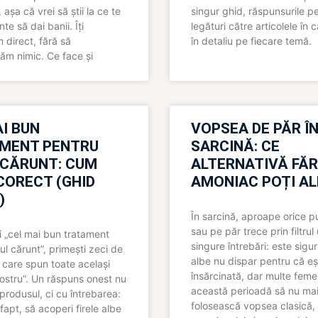
așa că vrei să știi la ce te
singur ghid, răspunsurile pe
nte să dai banii. Îți
legături către articolele în 
direct, fără să
în detaliu pe fiecare temă.
ăm nimic. Ce face și
I BUN
VOPSEA DE PĂR Î
MENT PENTRU
SARCINĂ: CE
 CĂRUNT: CUM
ALTERNATIVĂ FĂ
CORECT (GHID
AMONIAC POȚI A
)
În sarcină, aproape orice pu
sau pe păr trece prin filtrul
 „cel mai bun tratament
singure întrebări: este sigur
ul cărunt”, primești zeci de
albe nu dispar pentru că eș
 care spun toate același
însărcinată, dar multe femei
 nostru”. Un răspuns onest nu
această perioadă să nu ma
produsul, ci cu întrebarea:
folosească vopsea clasică,
fapt, să acoperi firele albe