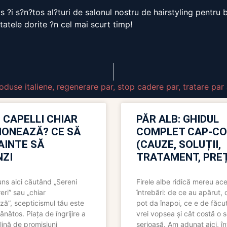
s ?i s?n?tos al?turi de salonul nostru de hairstyling pentr
tatele dorite ?n cel mai scurt timp!
oduse italiene
,
regenerare par
,
stop cadere par
,
tratare par
 CAPELLI CHIAR
PĂR ALB: GHIDUL
IONEAZĂ? CE SĂ
COMPLET CAP-C
NAINTE SĂ
(CAUZE, SOLUȚII,
ZI
TRATAMENT, PREȚ
uns aici căutând „Sereni
Firele albe ridică mereu ace
eri” sau „chiar
întrebări: de ce au apărut,
ză”, scepticismul tău este
pot da înapoi, ce e de făcu
ănătos. Piața de îngrijire a
vrei vopsea și cât costă o s
lină de promisiuni
serioasă. Am adunat aici, în