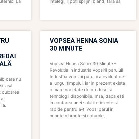
uternic. La
înțelegi, îl poți sprijini blând, fără să
TRU
VOPSEA HENNA SONIA
30 MINUTE
REDAI
ALĂ
Vopsea Henna Sonia 30 Minute –
Revolutia in industria vopsirii parului!
Industria vopsirii parului a evoluat de-
alb care nu
a lungul timpului, iar in prezent exista
și lasă
o mare varietate de produse si
t culoarea
tehnologii disponibile. Insa, daca esti
tat
in cautarea unei solutii eficiente si
lia.
rapide pentru a-ti vopsi parul in
nuante vibrante si naturale,