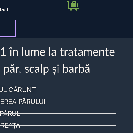
tact
 1 în lume la tratamente
 păr, scalp și barbă
UL CĂRUNT
EREA PĂRULUI
PĂRUL
REAȚA