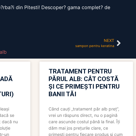
u b?rba?i din Pitesti! Descoper? gama complet? de
NEXT
sampon pentru keratina
 alb
TRATAMENT PENTRU
OADĂ
PĂRUL ALB: CÂT COSTĂ
ȘI CE PRIMEȘTI PENTRU
URI)
BANII TĂI
leași
Când cauți „tratament păr alb preț”,
 dacă se
vrei un răspuns direct, nu o pagină
t dacă nu
care ascunde costul până la final. Îți
oluție
dăm mai jos prețurile clare, ce
tr-un
primești pentru fiecare produs și cum