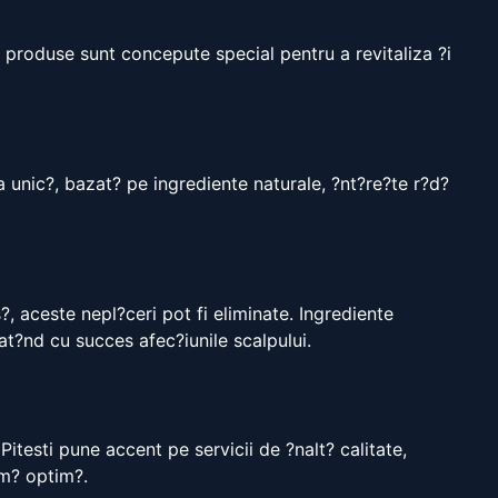
e produse sunt concepute special pentru a revitaliza ?i
a unic?, bazat? pe ingrediente naturale, ?nt?re?te r?d?
, aceste nepl?ceri pot fi eliminate. Ingrediente
rat?nd cu succes afec?iunile scalpului.
itesti pune accent pe servicii de ?nalt? calitate,
rm? optim?.