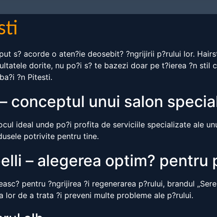
sti
eput s? acorde o aten?ie deosebit? ?ngrijirii p?rului lor. Hai
zultatele dorite, nu po?i s? te bazezi doar pe t?ierea ?n sti
ba?i ?n Pitesti.
i – conceptul unui salon specia
ocul ideal unde po?i profita de serviciile specializate ale unu
usele potrivite pentru tine.
lli – alegerea optim? pentru 
easc? pentru ?ngrijirea ?i regenerarea p?rului, brandul „Sere
lor de a trata ?i preveni multe probleme ale p?rului.