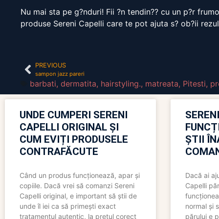
Nu mai sta pe g?nduri! Fii ?n tendin?? cu un p?r frumo
produse Sereni Capelli care te pot ajuta s? ob?ii rezul
PREVIOUS
sampon jazz pareri
barbati
,
dermatita
,
hairstyling.
,
matreata
,
Pitesti
,
pr
UNDE CUMPERI SERENI
SERENI
CAPELLI ORIGINAL ȘI
FUNCȚ
CUM EVIȚI PRODUSELE
ȘTII Î
CONTRAFĂCUTE
COMAN
Când un produs funcționează, apar și
Dacă ai aj
copiile. Dacă vrei să comanzi Sereni
Capelli păr
Capelli original, e important să știi de
funcționea
unde îl iei ca să primești exact
normal și s
tratamentul autentic, la prețul corect
părului e p