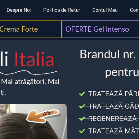
Despre Noi
Politica de Retur
Contul Meu
Con
Crema Forte
OFERTE Gel Intenso
Brandul nr.
li
Italia
pentru
, Mai atrăgători, Mai
ți.
TRATEAZĂ PĂR
TRATEAZĂ CĂD
REGENEREAZĂ 
TRATEAZĂ MĂT