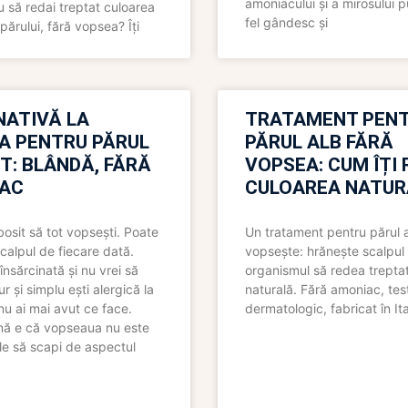
amoniacului și a mirosului p
 să redai treptat culoarea
fel gândesc și
părului, fără vopsea? Îți
NATIVĂ LA
TRATAMENT PEN
A PENTRU PĂRUL
PĂRUL ALB FĂRĂ
T: BLÂNDĂ, FĂRĂ
VOPSEA: CUM ÎȚI 
AC
CULOAREA NATUR
bosit să tot vopsești. Poate
Un tratament pentru părul 
scalpul de fiecare dată.
vopsește: hrănește scalpul 
însărcinată și nu vrei să
organismul să redea trepta
pur și simplu ești alergică la
naturală. Fără amoniac, tes
nu ai mai avut ce face.
dermatologic, fabricat în Ita
nă e că vopseaua nu este
le să scapi de aspectul