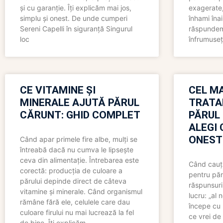
și cu garanție. Îți explicăm mai jos,
exagerate, 
simplu și onest. De unde cumperi
înhami înai
Sereni Capelli în siguranță Singurul
răspundem 
loc
înfrumuseț
CE VITAMINE ȘI
CEL MA
MINERALE AJUTĂ PĂRUL
TRATA
CĂRUNT: GHID COMPLET
PĂRUL
ALEGI 
ONEST
Când apar primele fire albe, mulți se
întreabă dacă nu cumva le lipsește
ceva din alimentație. Întrebarea este
Când cauți
corectă: producția de culoare a
pentru păr
părului depinde direct de câteva
răspunsuri
vitamine și minerale. Când organismul
lucru: „al
rămâne fără ele, celulele care dau
începe cu 
culoare firului nu mai lucrează la fel
ce vrei de 
de bine. Îți explicăm