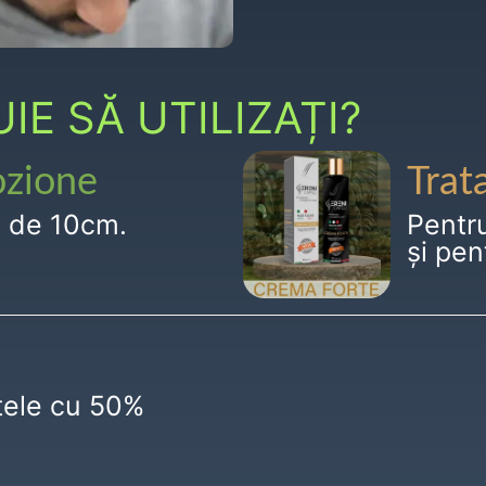
E SĂ UTILIZAȚI?
ozione
Trat
g de 10cm.
Pentr
și pen
ctele cu 50%