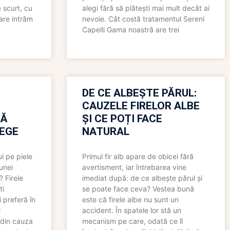
 scurt, cu
alegi fără să plătești mai mult decât ai
care intrăm
nevoie. Cât costă tratamentul Sereni
Capelli Gama noastră are trei
N
DE CE ALBEȘTE PĂRUL:
CAUZELE FIRELOR ALBE
RĂ
ȘI CE POȚI FACE
LEGE
NATURAL
i pe piele
Primul fir alb apare de obicei fără
 unei
avertisment, iar întrebarea vine
? Firele
imediat după: de ce albește părul și
ti
se poate face ceva? Vestea bună
 preferă în
este că firele albe nu sunt un
i
accident. În spatele lor stă un
 din cauza
mecanism pe care, odată ce îl