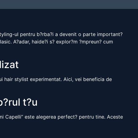
rstyling-ul pentru b?rba?i a devenit o parte important?
l clasic. A?adar, haide?i s? explor?m ?mpreun? cum
lizat
i hair stylist experimentat. Aici, vei beneficia de
p?rul t?u
ni Capelli” este alegerea perfect? pentru tine. Aceste