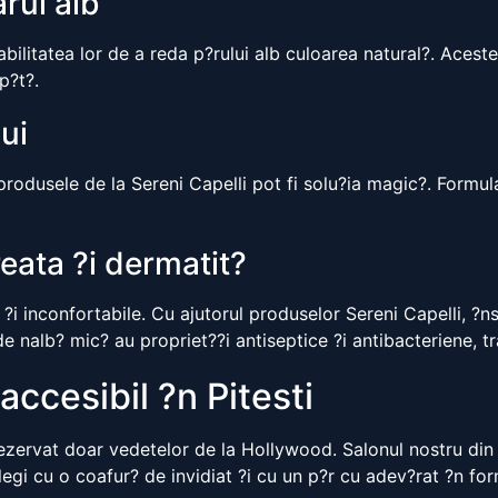
rul alb
abilitatea lor de a reda p?rului alb culoarea natural?. Acest
p?t?.
lui
produsele de la Sereni Capelli pot fi solu?ia magic?. Formul
eata ?i dermatit?
i inconfortabile. Cu ajutorul produselor Sereni Capelli, ?ns?
e nalb? mic? au propriet??i antiseptice ?i antibacteriene, t
accesibil ?n Pitesti
rezervat doar vedetelor de la Hollywood. Salonul nostru din P
legi cu o coafur? de invidiat ?i cu un p?r cu adev?rat ?n fo