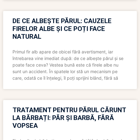
DE CE ALBEȘTE PĂRUL: CAUZELE
FIRELOR ALBE ȘI CE POȚI FACE
NATURAL
Primul fir alb apare de obicei fără avertisment, iar
întrebarea vine imediat după: de ce albește părul și se
poate face ceva? Vestea bună este că firele albe nu
sunt un accident. În spatele lor stă un mecanism pe
care, odată ce îl înțelegi, îl poți sprijini blând, fără să
TRATAMENT PENTRU PĂRUL CĂRUNT
LA BĂRBAȚI: PĂR ȘI BARBĂ, FĂRĂ
VOPSEA