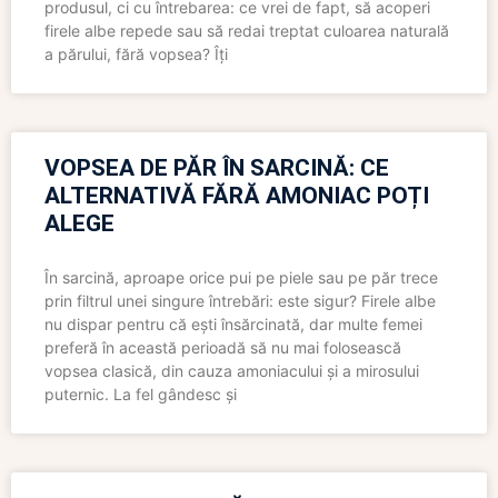
produsul, ci cu întrebarea: ce vrei de fapt, să acoperi
firele albe repede sau să redai treptat culoarea naturală
a părului, fără vopsea? Îți
VOPSEA DE PĂR ÎN SARCINĂ: CE
ALTERNATIVĂ FĂRĂ AMONIAC POȚI
ALEGE
În sarcină, aproape orice pui pe piele sau pe păr trece
prin filtrul unei singure întrebări: este sigur? Firele albe
nu dispar pentru că ești însărcinată, dar multe femei
preferă în această perioadă să nu mai folosească
vopsea clasică, din cauza amoniacului și a mirosului
puternic. La fel gândesc și