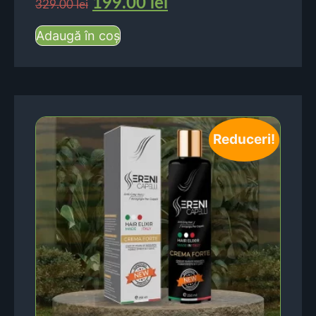
199.00
lei
329.00
lei
Adaugă în coș
Reduceri!