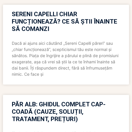
SERENI CAPELLI CHIAR
FUNCȚIONEAZĂ? CE SĂ ȘTII ÎNAINTE
SĂ COMANZI
Dacă ai ajuns aici căutând „Sereni Capelli păreri” sau
„chiar funcționează”, scepticismul tău este normal și
sănătos. Piața de îngrijire a părului e plină de promisiuni
exagerate, așa că vrei să știi la ce te înhami înainte să
dai banii. Îți răspundem direct, fără să înfrumusețăm
nimic. Ce face și
PĂR ALB: GHIDUL COMPLET CAP-
COADĂ (CAUZE, SOLUȚII,
TRATAMENT, PREȚURI)