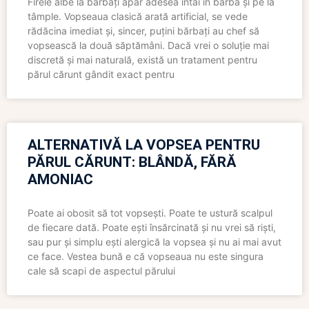
Firele albe la bărbați apar adesea întâi în barbă și pe la
tâmple. Vopseaua clasică arată artificial, se vede
rădăcina imediat și, sincer, puțini bărbați au chef să
vopsească la două săptămâni. Dacă vrei o soluție mai
discretă și mai naturală, există un tratament pentru
părul cărunt gândit exact pentru
ALTERNATIVĂ LA VOPSEA PENTRU
PĂRUL CĂRUNT: BLÂNDĂ, FĂRĂ
AMONIAC
Poate ai obosit să tot vopsești. Poate te ustură scalpul
de fiecare dată. Poate ești însărcinată și nu vrei să riști,
sau pur și simplu ești alergică la vopsea și nu ai mai avut
ce face. Vestea bună e că vopseaua nu este singura
cale să scapi de aspectul părului