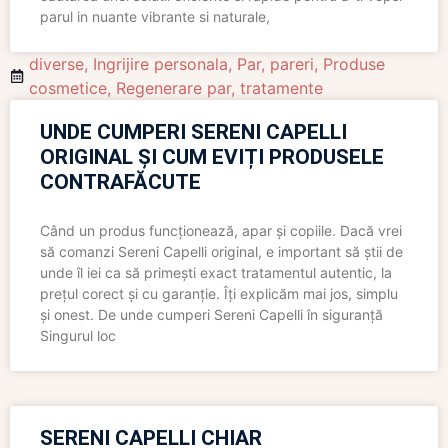
parul in nuante vibrante si naturale,
diverse
,
Ingrijire personala
,
Par
,
pareri
,
Produse
cosmetice
,
Regenerare par
,
tratamente
UNDE CUMPERI SERENI CAPELLI
ORIGINAL ȘI CUM EVIȚI PRODUSELE
CONTRAFĂCUTE
Când un produs funcționează, apar și copiile. Dacă vrei
să comanzi Sereni Capelli original, e important să știi de
unde îl iei ca să primești exact tratamentul autentic, la
prețul corect și cu garanție. Îți explicăm mai jos, simplu
și onest. De unde cumperi Sereni Capelli în siguranță
Singurul loc
SERENI CAPELLI CHIAR