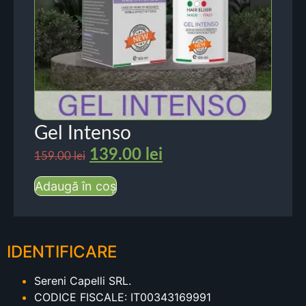
Gel Intenso
139.00
lei
159.00
lei
Adaugă în coș
IDENTIFICARE
Sereni Capelli SRL.
CODICE FISCALE: IT00343169991