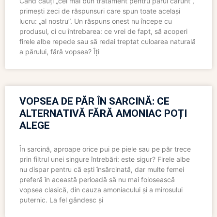
Când cauți „cel mai bun tratament pentru părul cărunt”,
primești zeci de răspunsuri care spun toate același
lucru: „al nostru”. Un răspuns onest nu începe cu
produsul, ci cu întrebarea: ce vrei de fapt, să acoperi
firele albe repede sau să redai treptat culoarea naturală
a părului, fără vopsea? Îți
VOPSEA DE PĂR ÎN SARCINĂ: CE
ALTERNATIVĂ FĂRĂ AMONIAC POȚI
ALEGE
În sarcină, aproape orice pui pe piele sau pe păr trece
prin filtrul unei singure întrebări: este sigur? Firele albe
nu dispar pentru că ești însărcinată, dar multe femei
preferă în această perioadă să nu mai folosească
vopsea clasică, din cauza amoniacului și a mirosului
puternic. La fel gândesc și