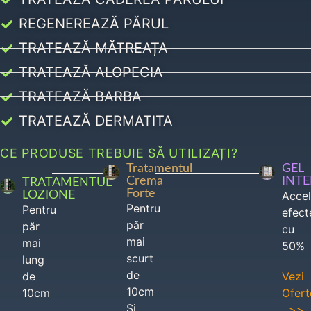
REGENEREAZĂ PĂRUL
TRATEAZĂ MĂTREAȚA
TRATEAZĂ ALOPECIA
TRATEAZĂ BARBA
TRATEAZĂ DERMATITA
CE PRODUSE TREBUIE SĂ UTILIZAȚI?
Tratamentul
GEL
Crema
INT
TRATAMENTUL
Forte
LOZIONE
Acce
Pentru
Pentru
efect
păr
păr
cu
mai
mai
50%
scurt
lung
de
de
Vezi
10cm
10cm
Ofert
Si
>>