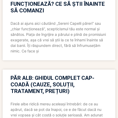
FUNCȚIONEAZĂ? CE SĂ ȘTII ÎNAINTE
SĂ COMANZI
Dacă ai ajuns aici căutând „Sereni Capelli păreri” sau
„chiar funcționează”, scepticismul tău este normal și
sănătos. Piața de îngrijire a părului e plină de promisiuni
exagerate, așa că vrei să știi la ce te înhami înainte să
dai banii. Îți răspundem direct, fără să înfrumusețăm
nimic. Ce face și
PĂR ALB: GHIDUL COMPLET CAP-
COADĂ (CAUZE, SOLUȚII,
TRATAMENT, PREȚURI)
Firele albe ridică mereu aceleași întrebări: de ce au
apărut, dacă se pot da înapoi, ce e de făcut dacă nu
vrei vopsea și cât costă o soluție serioasă. Am adunat