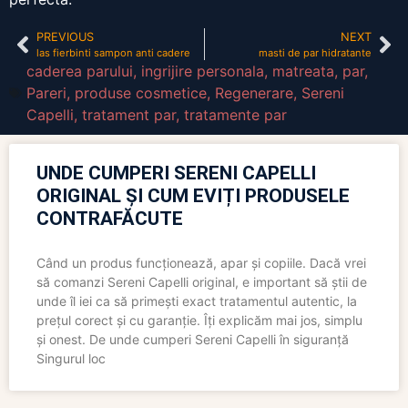
PREVIOUS
NEXT
las fierbinti sampon anti cadere
masti de par hidratante
caderea parului
,
ingrijire personala
,
matreata
,
par
,
Pareri
,
produse cosmetice
,
Regenerare
,
Sereni
Capelli
,
tratament par
,
tratamente par
UNDE CUMPERI SERENI CAPELLI
ORIGINAL ȘI CUM EVIȚI PRODUSELE
CONTRAFĂCUTE
Când un produs funcționează, apar și copiile. Dacă vrei
să comanzi Sereni Capelli original, e important să știi de
unde îl iei ca să primești exact tratamentul autentic, la
prețul corect și cu garanție. Îți explicăm mai jos, simplu
și onest. De unde cumperi Sereni Capelli în siguranță
Singurul loc