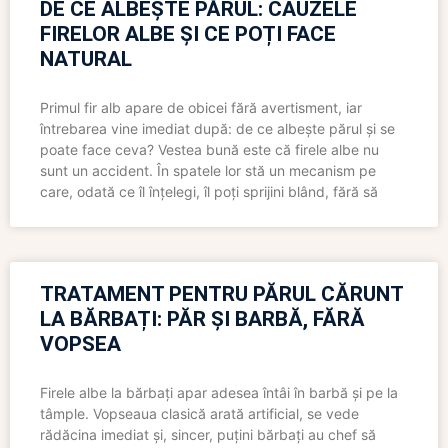
DE CE ALBEȘTE PĂRUL: CAUZELE
FIRELOR ALBE ȘI CE POȚI FACE
NATURAL
Primul fir alb apare de obicei fără avertisment, iar
întrebarea vine imediat după: de ce albește părul și se
poate face ceva? Vestea bună este că firele albe nu
sunt un accident. În spatele lor stă un mecanism pe
care, odată ce îl înțelegi, îl poți sprijini blând, fără să
TRATAMENT PENTRU PĂRUL CĂRUNT
LA BĂRBAȚI: PĂR ȘI BARBĂ, FĂRĂ
VOPSEA
Firele albe la bărbați apar adesea întâi în barbă și pe la
tâmple. Vopseaua clasică arată artificial, se vede
rădăcina imediat și, sincer, puțini bărbați au chef să