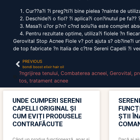
Cur??a?i ?i preg?ti?i bine pielea ?nainte de utiliz
Deschide?i o fiol? ?i aplica?i con?inutul pe fa??
Masa?i u?or p?n? c?nd solu?ia este complet abso
Pentru rezultate optime, utiliza?i fiolele ?n fieca
Gerovital Stop Acnee Fiole v? pot ajuta s? ob?ine?i un
de top fabricate ?n Italia de c?tre Sereni Capelli ?i 
PREVIOUS
bondi boost elixir hair oil
?ngrijirea tenului
,
Combaterea acneei
,
Gerovital
,
pr
tos
,
tratament acnee
UNDE CUMPERI SERENI
SERENI
CAPELLI ORIGINAL ȘI
FUNCȚ
CUM EVIȚI PRODUSELE
ȘTII Î
CONTRAFĂCUTE
COMAN
Când un produs funcționează, apar și
Dacă ai aj