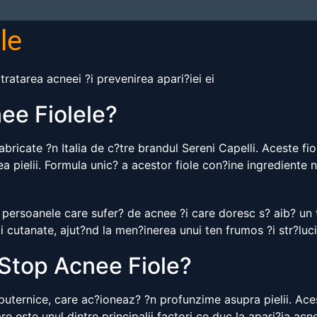
le
tratarea acneei ?i prevenirea apari?iei ei
ee Fiolele?
bricate ?n Italia de c?tre brandul Sereni Capelli. Aceste fi
a pielii. Formula unic? a acestor fiole con?ine ingrediente n
 persoanele care sufer? de acnee ?i care doresc s? aib? un t
i cutanate, ajut?nd la men?inerea unui ten frumos ?i str?luci
Stop Acnee Fiole?
puternice, care ac?ioneaz? ?n profunzime asupra pielii. Ace
 este unul dintre principalii factori ce duc la apari?ia acne