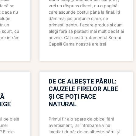
 dacă se
vrei un răspuns direct, nu o pagină
t dacă nu
care ascunde costul până la final. Îți
oluție
dăm mai jos prețurile clare, ce
tr-un
primești pentru fiecare produs și cum
 scurt, cu
alegi fără să plătești mai mult decât ai
care intrăm
nevoie. Cât costă tratamentul Sereni
Capelli Gama noastră are trei
N
DE CE ALBEȘTE PĂRUL:
CAUZELE FIRELOR ALBE
RĂ
ȘI CE POȚI FACE
LEGE
NATURAL
i pe piele
Primul fir alb apare de obicei fără
 unei
avertisment, iar întrebarea vine
? Firele
imediat după: de ce albește părul și