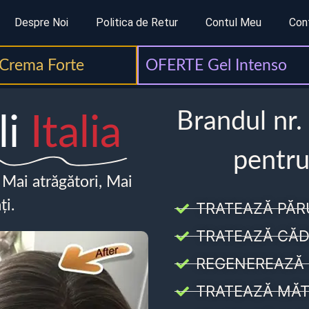
Despre Noi
Politica de Retur
Contul Meu
Con
Crema Forte
OFERTE Gel Intenso
Brandul nr.
li
Italia
pentru
, Mai atrăgători, Mai
ți.
TRATEAZĂ PĂR
TRATEAZĂ CĂD
REGENEREAZĂ 
TRATEAZĂ MĂT