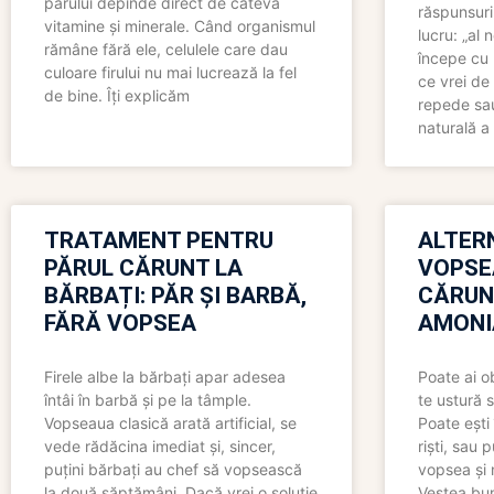
părului depinde direct de câteva
răspunsuri
vitamine și minerale. Când organismul
lucru: „al
rămâne fără ele, celulele care dau
începe cu 
culoare firului nu mai lucrează la fel
ce vrei de 
de bine. Îți explicăm
repede sau
naturală a 
TRATAMENT PENTRU
ALTER
PĂRUL CĂRUNT LA
VOPSE
BĂRBAȚI: PĂR ȘI BARBĂ,
CĂRUN
FĂRĂ VOPSEA
AMONI
Firele albe la bărbați apar adesea
Poate ai o
întâi în barbă și pe la tâmple.
te ustură 
Vopseaua clasică arată artificial, se
Poate ești 
vede rădăcina imediat și, sincer,
riști, sau 
puțini bărbați au chef să vopsească
vopsea și 
la două săptămâni. Dacă vrei o soluție
Vestea bu