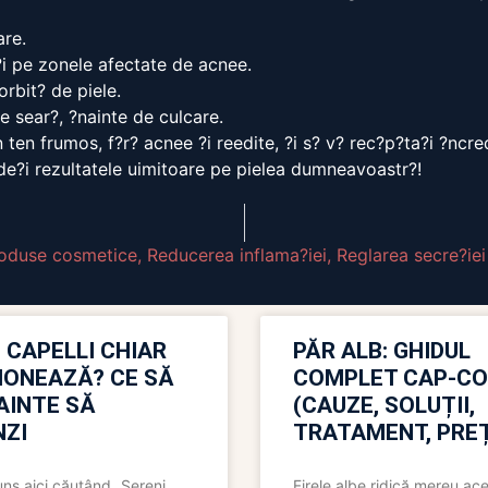
are.
 ?i pe zonele afectate de acnee.
rbit? de piele.
re sear?, ?nainte de culcare.
 ten frumos, f?r? acnee ?i reedite, ?i s? v? rec?p?ta?i ?ncr
vede?i rezultatele uimitoare pe pielea dumneavoastr?!
oduse cosmetice
,
Reducerea inflama?iei
,
Reglarea secre?ie
 CAPELLI CHIAR
PĂR ALB: GHIDUL
IONEAZĂ? CE SĂ
COMPLET CAP-C
NAINTE SĂ
(CAUZE, SOLUȚII,
ZI
TRATAMENT, PREȚ
uns aici căutând „Sereni
Firele albe ridică mereu ace