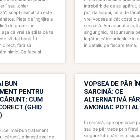
eri” sau „chiar
întrebări: de ce au apărut,
ză”, scepticismul tău este
pot da înapoi, ce e de făcu
ănătos. Piața de îngrijire a
vrei vopsea și cât costă o s
lină de promisiuni
serioasă. Am adunat aici, în
așa că vrei să știi la ce te
singur ghid, răspunsurile pe
nte să dai banii. Îți
legături către articolele în 
direct, fără să
în detaliu pe fiecare temă.
ăm nimic. Ce face și
I BUN
VOPSEA DE PĂR Î
MENT PENTRU
SARCINĂ: CE
 CĂRUNT: CUM
ALTERNATIVĂ FĂ
CORECT (GHID
AMONIAC POȚI A
)
În sarcină, aproape orice pu
sau pe păr trece prin filtrul
 „cel mai bun tratament
singure întrebări: este sigur
ul cărunt”, primești zeci de