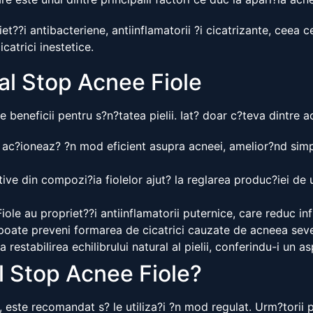
et??i antibacteriene, antiinflamatorii ?i cicatrizante, ceea 
catrici inestetice.
ital Stop Acnee Fiole
beneficii pentru s?n?tatea pielii. Iat? doar c?teva dintre a
 ac?ioneaz? ?n mod eficient asupra acneei, amelior?nd simpt
ive din compozi?ia fiolelor ajut? la reglarea produc?iei de 
le au propriet??i antiinflamatorii puternice, care reduc infl
r poate preveni formarea de cicatrici cauzate de acneea sev
 restabilirea echilibrului natural al pielii, conferindu-i un as
l Stop Acnee Fiole?
, este recomandat s? le utiliza?i ?n mod regulat. Urm?torii 