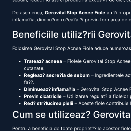
De asemenea,
Gerovital Stop Acnee Fiole
au ?i propri
inflama?ia, diminu?nd ro?ea?a ?i previn formarea de ci
Beneficiile utiliz?rii Gerov
Folosirea Gerovital Stop Acnee Fiole aduce numeroase 
Trateaz? acneea
– Fiolele Gerovital Stop Acnee
cutanate.
Regleaz? secre?ia de sebum
– Ingredientele act
fa??.
Diminueaz? inflama?ia
– Gerovital Stop Acnee Fio
Previn cicatricile
– Utilizarea regulat? a fiolelo
Red? str?lucirea pielii
– Aceste fiole contribuie la
Cum se utilizeaz? Gerovita
Pentru a beneficia de toate propriet??ile acestor fiole