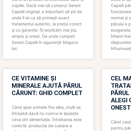
copiile. Dacă vrei să comanzi Sereni
Capelli păr
Capelli original, e important să știi de
funcționea
unde îl iei ca să primești exact
normal și s
tratamentul autentic, la prețul corect
părului e p
și cu garanție. Îți explicăm mai jos,
exagerate, 
simplu și onest. De unde cumperi
înhami înai
Sereni Capelli în siguranță Singurul
răspundem 
loc
înfrumuseț
CE VITAMINE ȘI
CEL MA
MINERALE AJUTĂ PĂRUL
TRATA
CĂRUNT: GHID COMPLET
PĂRUL
ALEGI 
ONEST
Când apar primele fire albe, mulți se
întreabă dacă nu cumva le lipsește
ceva din alimentație. Întrebarea este
Când cauți
corectă: producția de culoare a
pentru păr