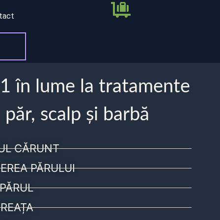
tact
 1 în lume la tratamente
 păr, scalp și barbă
UL CĂRUNT
EREA PĂRULUI
PĂRUL
REAȚA