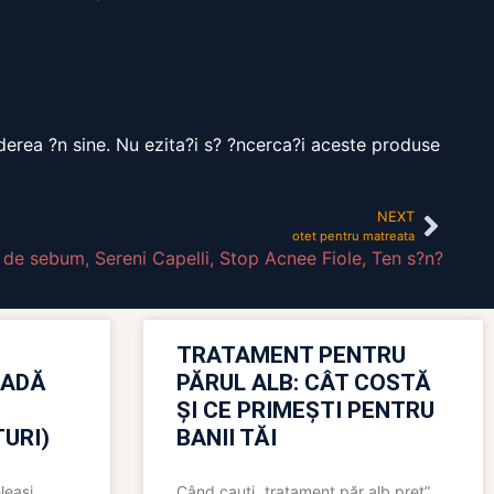
ederea ?n sine. Nu ezita?i s? ?ncerca?i aceste produse
NEXT
otet pentru matreata
i de sebum
,
Sereni Capelli
,
Stop Acnee Fiole
,
Ten s?n?
TRATAMENT PENTRU
OADĂ
PĂRUL ALB: CÂT COSTĂ
ȘI CE PRIMEȘTI PENTRU
URI)
BANII TĂI
leași
Când cauți „tratament păr alb preț”,