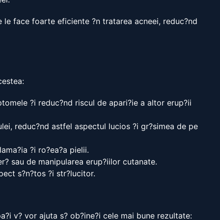
ce le face foarte eficiente ?n tratarea acneei, reduc?nd
cestea:
omele ?i reduc?nd riscul de apari?ie a altor erup?ii
ulei, reduc?nd astfel aspectul lucios ?i gr?simea de pe
ama?ia ?i ro?ea?a pielii.
er? sau de manipularea erup?iilor cutanate.
pect s?n?tos ?i str?lucitor.
pa?i v? vor ajuta s? ob?ine?i cele mai bune rezultate: