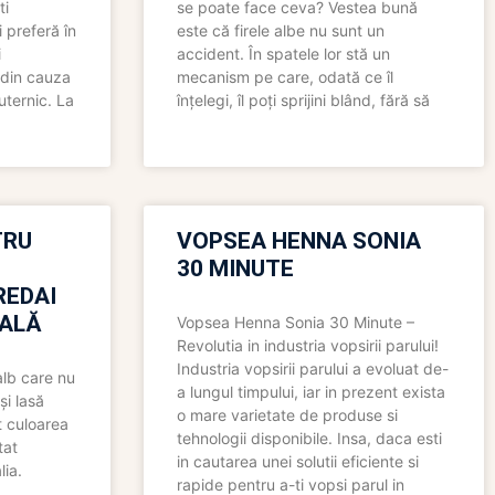
ti
se poate face ceva? Vestea bună
 preferă în
este că firele albe nu sunt un
i
accident. În spatele lor stă un
 din cauza
mecanism pe care, odată ce îl
uternic. La
înțelegi, îl poți sprijini blând, fără să
TRU
VOPSEA HENNA SONIA
30 MINUTE
REDAI
ALĂ
Vopsea Henna Sonia 30 Minute –
Revolutia in industria vopsirii parului!
Industria vopsirii parului a evoluat de-
alb care nu
a lungul timpului, iar in prezent exista
și lasă
o mare varietate de produse si
t culoarea
tehnologii disponibile. Insa, daca esti
tat
in cautarea unei solutii eficiente si
lia.
rapide pentru a-ti vopsi parul in