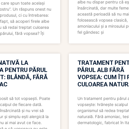
albe nu dispar pentru că eș
 care spun toate același
însărcinată, dar multe femei
 nostru”. Un răspuns onest nu
această perioadă să nu ma
produsul, ci cu întrebarea:
folosească vopsea clasică,
fapt, să acoperi firele albe
amoniacului și a mirosului p
 să redai treptat culoarea
fel gândesc și
părului, fără vopsea? Îți
NATIVĂ LA
TRATAMENT PEN
A PENTRU PĂRUL
PĂRUL ALB FĂRĂ
T: BLÂNDĂ, FĂRĂ
VOPSEA: CUM ÎȚI 
AC
CULOAREA NATUR
bosit să tot vopsești. Poate
Un tratament pentru părul 
scalpul de fiecare dată.
vopsește: hrănește scalpul 
însărcinată și nu vrei să
organismul să redea trepta
pur și simplu ești alergică la
naturală. Fără amoniac, tes
nu ai mai avut ce face.
dermatologic, fabricat în Ita
nă e că vopseaua nu este