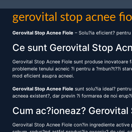
gerovital stop acnee fio
Gerovital Stop Acnee Fiole
– Solu?ia eficient? pentru 
Ce sunt Gerovital Stop Acn
Gerovital Stop Acnee Fiole sunt produse inovatoare fa
problemele tenului acneic ?i pentru a ?mbun?t??i stare
mod eficient asupra acneei.
Gerovital Stop Acnee Fiole
sunt solu?ia ideal? pentru
acneea existent?, dar previn ?i formarea de noi erup?i
Cum ac?ioneaz? Gerovital 
Gerovital Stop Acnee Fiole con?in ingrediente active 
sebum, reduc?nd astfel produc?ia excesiv? de ulei, care