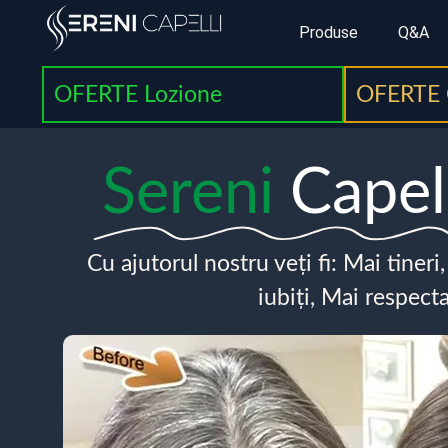
Produse
Q&A
OFERTE Lozione
OFERTE 
Sereni
Capel
Cu ajutorul nostru veți fi: Mai tineri
iubiți, Mai respecta