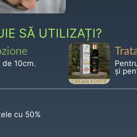
E SĂ UTILIZAȚI?
ozione
Trat
g de 10cm.
Pentr
și pen
ctele cu 50%