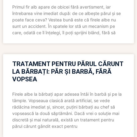
Primul fir alb apare de obicei fără avertisment, iar
întrebarea vine imediat după: de ce albește părul și se
poate face ceva? Vestea bună este că firele albe nu
sunt un accident. În spatele lor stă un mecanism pe
care, odată ce îl înțelegi, îl poți sprijini blând, fără să
TRATAMENT PENTRU PĂRUL CĂRUNT
LA BĂRBAȚI: PĂR ȘI BARBĂ, FĂRĂ
VOPSEA
Firele albe la bărbați apar adesea întâi în barbă și pe la
tâmple. Vopseaua clasică arată artificial, se vede
rădăcina imediat și, sincer, puțini bărbați au chef să
vopsească la două săptămâni. Dacă vrei o soluție mai
discretă și mai naturală, există un tratament pentru
părul cărunt gândit exact pentru