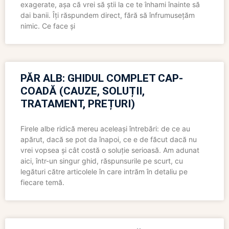
exagerate, așa că vrei să știi la ce te înhami înainte să
dai banii. Îți răspundem direct, fără să înfrumusețăm
nimic. Ce face și
PĂR ALB: GHIDUL COMPLET CAP-
COADĂ (CAUZE, SOLUȚII,
TRATAMENT, PREȚURI)
Firele albe ridică mereu aceleași întrebări: de ce au
apărut, dacă se pot da înapoi, ce e de făcut dacă nu
vrei vopsea și cât costă o soluție serioasă. Am adunat
aici, într-un singur ghid, răspunsurile pe scurt, cu
legături către articolele în care intrăm în detaliu pe
fiecare temă.