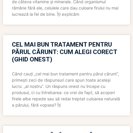
de câteva vitamine și minerale. Când organismul
rămâne fără ele, celulele care dau culoare firului nu mai
lucrează la fel de bine. Îți explicăm
CEL MAI BUN TRATAMENT PENTRU
PĂRUL CĂRUNT: CUM ALEGI CORECT
(GHID ONEST)
Când cauți „cel mai bun tratament pentru părul cărunt”,
primești zeci de răspunsuri care spun toate același
lucru: „al nostru”. Un răspuns onest nu începe cu
produsul, ci cu întrebarea: ce vrei de fapt, să acoperi
firele albe repede sau să redai treptat culoarea naturală
a părului, fără vopsea? Îți