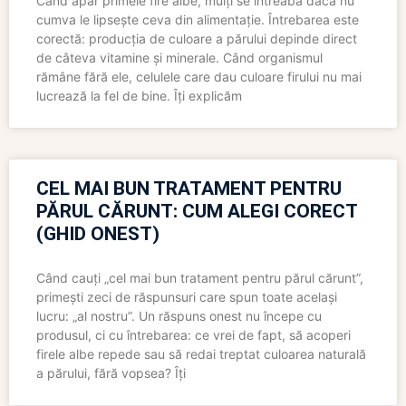
Când apar primele fire albe, mulți se întreabă dacă nu
cumva le lipsește ceva din alimentație. Întrebarea este
corectă: producția de culoare a părului depinde direct
de câteva vitamine și minerale. Când organismul
rămâne fără ele, celulele care dau culoare firului nu mai
lucrează la fel de bine. Îți explicăm
CEL MAI BUN TRATAMENT PENTRU
PĂRUL CĂRUNT: CUM ALEGI CORECT
(GHID ONEST)
Când cauți „cel mai bun tratament pentru părul cărunt”,
primești zeci de răspunsuri care spun toate același
lucru: „al nostru”. Un răspuns onest nu începe cu
produsul, ci cu întrebarea: ce vrei de fapt, să acoperi
firele albe repede sau să redai treptat culoarea naturală
a părului, fără vopsea? Îți