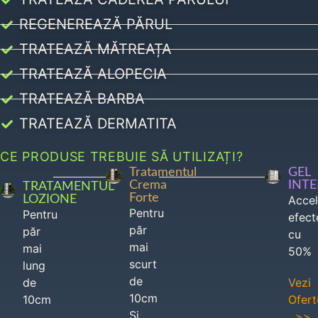
REGENEREAZĂ PĂRUL
TRATEAZĂ MĂTREAȚA
TRATEAZĂ ALOPECIA
TRATEAZĂ BARBA
TRATEAZĂ DERMATITA
CE PRODUSE TREBUIE SĂ UTILIZAȚI?
Tratamentul
GEL
Crema
INT
TRATAMENTUL
Forte
LOZIONE
Acce
Pentru
Pentru
efect
păr
păr
cu
mai
mai
50%
scurt
lung
de
de
Vezi
10cm
10cm
Ofert
Si
>>