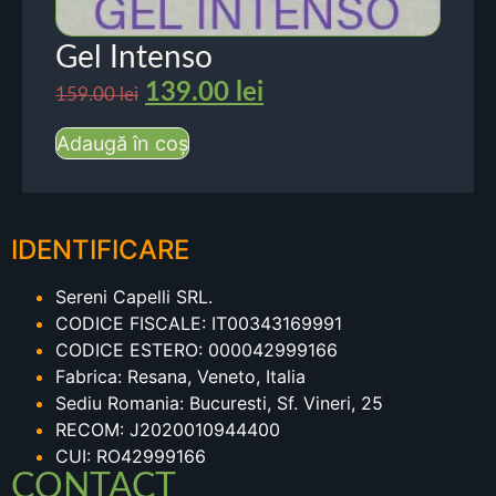
Gel Intenso
139.00
lei
159.00
lei
Adaugă în coș
IDENTIFICARE
Sereni Capelli SRL.
CODICE FISCALE: IT00343169991
CODICE ESTERO: 000042999166
Fabrica: Resana, Veneto, Italia
Sediu Romania: Bucuresti, Sf. Vineri, 25
RECOM: J2020010944400
CUI: RO42999166
CONTACT