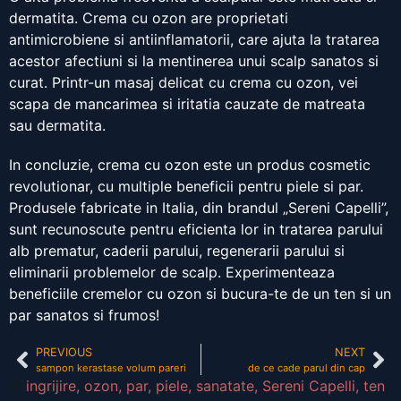
dermatita. Crema cu ozon are proprietati
antimicrobiene si antiinflamatorii, care ajuta la tratarea
acestor afectiuni si la mentinerea unui scalp sanatos si
curat. Printr-un masaj delicat cu crema cu ozon, vei
scapa de mancarimea si iritatia cauzate de matreata
sau dermatita.
In concluzie, crema cu ozon este un produs cosmetic
revolutionar, cu multiple beneficii pentru piele si par.
Produsele fabricate in Italia, din brandul „Sereni Capelli”,
sunt recunoscute pentru eficienta lor in tratarea parului
alb prematur, caderii parului, regenerarii parului si
eliminarii problemelor de scalp. Experimenteaza
beneficiile cremelor cu ozon si bucura-te de un ten si un
par sanatos si frumos!
PREVIOUS
NEXT
sampon kerastase volum pareri
de ce cade parul din cap
ingrijire
,
ozon
,
par
,
piele
,
sanatate
,
Sereni Capelli
,
ten