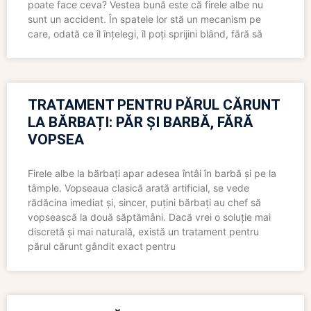
poate face ceva? Vestea bună este că firele albe nu
sunt un accident. În spatele lor stă un mecanism pe
care, odată ce îl înțelegi, îl poți sprijini blând, fără să
TRATAMENT PENTRU PĂRUL CĂRUNT
LA BĂRBAȚI: PĂR ȘI BARBĂ, FĂRĂ
VOPSEA
Firele albe la bărbați apar adesea întâi în barbă și pe la
tâmple. Vopseaua clasică arată artificial, se vede
rădăcina imediat și, sincer, puțini bărbați au chef să
vopsească la două săptămâni. Dacă vrei o soluție mai
discretă și mai naturală, există un tratament pentru
părul cărunt gândit exact pentru