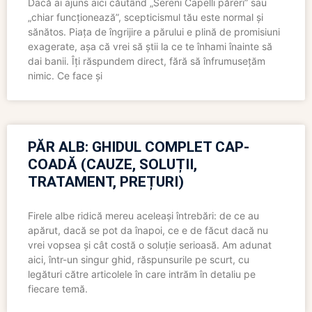
Dacă ai ajuns aici căutând „Sereni Capelli păreri” sau
„chiar funcționează”, scepticismul tău este normal și
sănătos. Piața de îngrijire a părului e plină de promisiuni
exagerate, așa că vrei să știi la ce te înhami înainte să
dai banii. Îți răspundem direct, fără să înfrumusețăm
nimic. Ce face și
PĂR ALB: GHIDUL COMPLET CAP-
COADĂ (CAUZE, SOLUȚII,
TRATAMENT, PREȚURI)
Firele albe ridică mereu aceleași întrebări: de ce au
apărut, dacă se pot da înapoi, ce e de făcut dacă nu
vrei vopsea și cât costă o soluție serioasă. Am adunat
aici, într-un singur ghid, răspunsurile pe scurt, cu
legături către articolele în care intrăm în detaliu pe
fiecare temă.