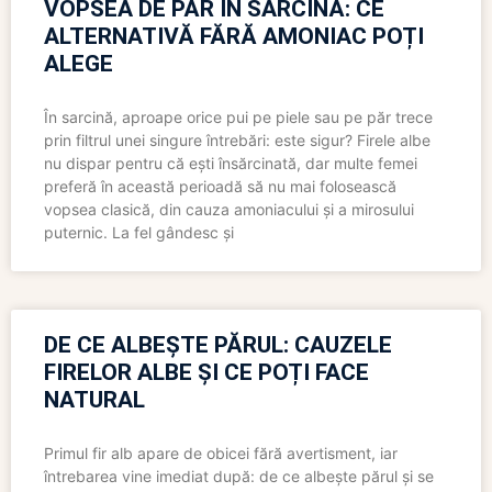
VOPSEA DE PĂR ÎN SARCINĂ: CE
ALTERNATIVĂ FĂRĂ AMONIAC POȚI
ALEGE
În sarcină, aproape orice pui pe piele sau pe păr trece
prin filtrul unei singure întrebări: este sigur? Firele albe
nu dispar pentru că ești însărcinată, dar multe femei
preferă în această perioadă să nu mai folosească
vopsea clasică, din cauza amoniacului și a mirosului
puternic. La fel gândesc și
DE CE ALBEȘTE PĂRUL: CAUZELE
FIRELOR ALBE ȘI CE POȚI FACE
NATURAL
Primul fir alb apare de obicei fără avertisment, iar
întrebarea vine imediat după: de ce albește părul și se