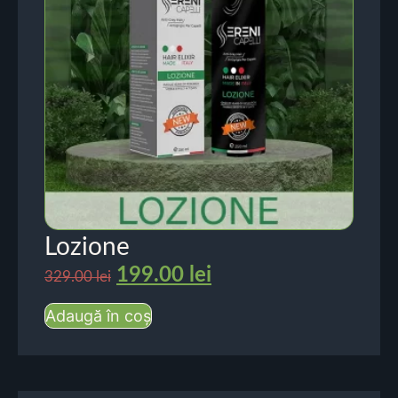
Lozione
199.00
lei
329.00
lei
Adaugă în coș