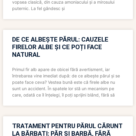
vopsea clasică, din cauza amoniacului și a mirosului
puternic. La fel gândesc și
DE CE ALBEȘTE PĂRUL: CAUZELE
FIRELOR ALBE ȘI CE POȚI FACE
NATURAL
Primul fir alb apare de obicei fără avertisment, iar
întrebarea vine imediat după: de ce albește părul și se
poate face ceva? Vestea bună este că firele albe nu
sunt un accident. În spatele lor stă un mecanism pe
care, odată ce îl înțelegi, îl poți sprijini blând, fără să
TRATAMENT PENTRU PĂRUL CĂRUNT
LA BĂRBAȚI: PĂR ȘI BARBĂ, FĂRĂ