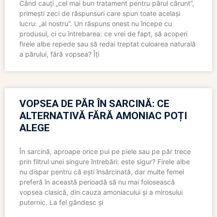
Când cauți „cel mai bun tratament pentru părul cărunt”,
primești zeci de răspunsuri care spun toate același
lucru: „al nostru”. Un răspuns onest nu începe cu
produsul, ci cu întrebarea: ce vrei de fapt, să acoperi
firele albe repede sau să redai treptat culoarea naturală
a părului, fără vopsea? Îți
VOPSEA DE PĂR ÎN SARCINĂ: CE
ALTERNATIVĂ FĂRĂ AMONIAC POȚI
ALEGE
În sarcină, aproape orice pui pe piele sau pe păr trece
prin filtrul unei singure întrebări: este sigur? Firele albe
nu dispar pentru că ești însărcinată, dar multe femei
preferă în această perioadă să nu mai folosească
vopsea clasică, din cauza amoniacului și a mirosului
puternic. La fel gândesc și