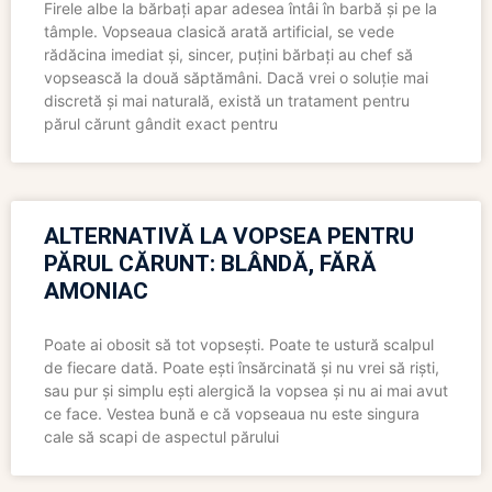
Firele albe la bărbați apar adesea întâi în barbă și pe la
tâmple. Vopseaua clasică arată artificial, se vede
rădăcina imediat și, sincer, puțini bărbați au chef să
vopsească la două săptămâni. Dacă vrei o soluție mai
discretă și mai naturală, există un tratament pentru
părul cărunt gândit exact pentru
ALTERNATIVĂ LA VOPSEA PENTRU
PĂRUL CĂRUNT: BLÂNDĂ, FĂRĂ
AMONIAC
Poate ai obosit să tot vopsești. Poate te ustură scalpul
de fiecare dată. Poate ești însărcinată și nu vrei să riști,
sau pur și simplu ești alergică la vopsea și nu ai mai avut
ce face. Vestea bună e că vopseaua nu este singura
cale să scapi de aspectul părului