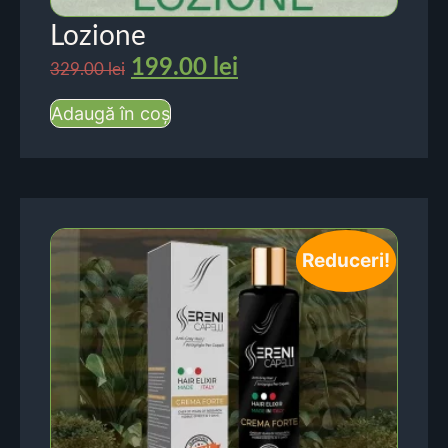
Lozione
199.00
lei
329.00
lei
Adaugă în coș
Reduceri!