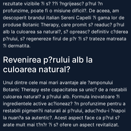
rezultate vizibile ?i s? ??i ?ngrijeasc? p?rul ?n
profunzime, poate fi o misiune dificil?. De aceea, am
descoperit brandul italian Sereni Capelli ?i gama lor de
produse Botanic Therapy, care promit s? readuc? p?rul
alb la culoarea sa natural?, s? opreasc? definitiv c?derea
p?rului, s? regenereze firul de p?r ?i s? trateze matreata
?i dermatita.
Revenirea p?rului alb la
culoarea natural?
Unul dintre cele mai mari avantaje ale ?amponului
Botanic Therapy este capacitatea sa unic? de a restabili
culoarea natural? a p?rului alb. Formula inovatoare ?i
ingredientele active ac?ioneaz? ?n profunzime pentru a
restabili pigmen?ii naturali ai p?rului, aduc?ndu-i ?napoi
la nuan?a sa autentic?. Acest aspect face ca p?rul s?
arate mult mai t?n?r ?i s? ofere un aspect revitalizat.