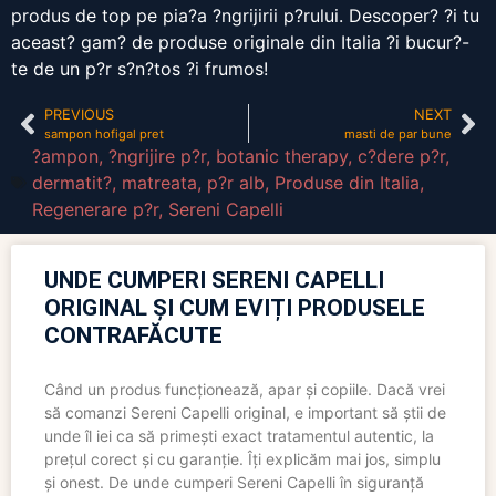
produs de top pe pia?a ?ngrijirii p?rului. Descoper? ?i tu
aceast? gam? de produse originale din Italia ?i bucur?-
te de un p?r s?n?tos ?i frumos!
PREVIOUS
NEXT
sampon hofigal pret
masti de par bune
?ampon
,
?ngrijire p?r
,
botanic therapy
,
c?dere p?r
,
dermatit?
,
matreata
,
p?r alb
,
Produse din Italia
,
Regenerare p?r
,
Sereni Capelli
UNDE CUMPERI SERENI CAPELLI
ORIGINAL ȘI CUM EVIȚI PRODUSELE
CONTRAFĂCUTE
Când un produs funcționează, apar și copiile. Dacă vrei
să comanzi Sereni Capelli original, e important să știi de
unde îl iei ca să primești exact tratamentul autentic, la
prețul corect și cu garanție. Îți explicăm mai jos, simplu
și onest. De unde cumperi Sereni Capelli în siguranță