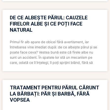
DE CE ALBEȘTE PĂRUL: CAUZELE
FIRELOR ALBE ȘI CE POȚI FACE
NATURAL
Primul fir alb apare de obicei fără avertisment, iar
întrebarea vine imediat după: de ce albește părul și se
poate face ceva? Vestea bună este că firele albe nu
sunt un accident. În spatele lor stă un mecanism pe
care, odată ce îl înțelegi, îl poți sprijini blând, fără să
TRATAMENT PENTRU PĂRUL CĂRUNT
LA BĂRBAȚI: PĂR ȘI BARBĂ, FĂRĂ
VOPSEA