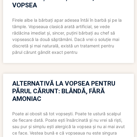
VOPSEA
Firele albe la bărbați apar adesea întâi în barbă și pe la
tâmple. Vopseaua clasică arată artificial, se vede
rădăcina imediat și, sincer, puțini bărbați au chef să
vopsească la două săptămâni. Dacă vrei o soluție mai
discretă și mai naturală, există un tratament pentru
părul cărunt gândit exact pentru
ALTERNATIVĂ LA VOPSEA PENTRU
PĂRUL CĂRUNT: BLÂNDĂ, FĂRĂ
AMONIAC
Poate ai obosit să tot vopsești. Poate te ustură scalpul
de fiecare dată. Poate ești însărcinată și nu vrei să riști,
sau pur și simplu ești alergică la vopsea și nu ai mai avut
ce face. Vestea bună e că vopseaua nu este singura