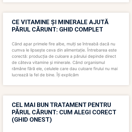
CE VITAMINE ȘI MINERALE AJUTĂ
PĂRUL CĂRUNT: GHID COMPLET
Când apar primele fire albe, mulți se întreabă dacă nu
cumva le lipsește ceva din alimentație. Întrebarea este
corectă: producția de culoare a părului depinde direct
de câteva vitamine și minerale. Când organismul
rămâne fără ele, celulele care dau culoare firului nu mai
lucrează la fel de bine. Îți explicăm
CEL MAI BUN TRATAMENT PENTRU
PĂRUL CĂRUNT: CUM ALEGI CORECT
(GHID ONEST)