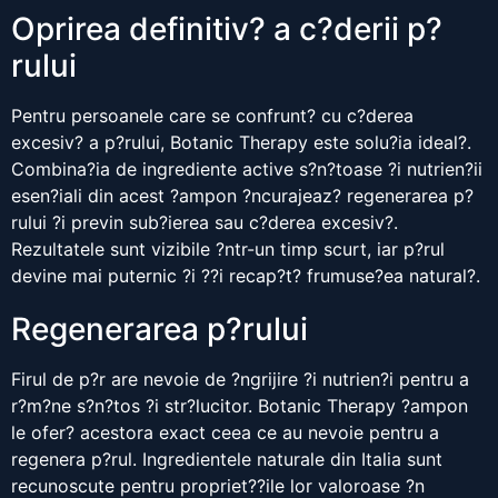
Oprirea definitiv? a c?derii p?
rului
Pentru persoanele care se confrunt? cu c?derea
excesiv? a p?rului, Botanic Therapy este solu?ia ideal?.
Combina?ia de ingrediente active s?n?toase ?i nutrien?ii
esen?iali din acest ?ampon ?ncurajeaz? regenerarea p?
rului ?i previn sub?ierea sau c?derea excesiv?.
Rezultatele sunt vizibile ?ntr-un timp scurt, iar p?rul
devine mai puternic ?i ??i recap?t? frumuse?ea natural?.
Regenerarea p?rului
Firul de p?r are nevoie de ?ngrijire ?i nutrien?i pentru a
r?m?ne s?n?tos ?i str?lucitor. Botanic Therapy ?ampon
le ofer? acestora exact ceea ce au nevoie pentru a
regenera p?rul. Ingredientele naturale din Italia sunt
recunoscute pentru propriet??ile lor valoroase ?n