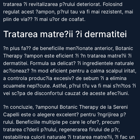
tratarea ?i revitalizarea p?rului deteriorat. Folosind
regulat acest ?ampon, p?rul tau va fi mai rezistent, mai
plin de via?? ?i mai u?or de coafat.
Tratarea matre?ii ?i dermatitei
?n plus fa?? de beneficiile men?ionate anterior, Botanic
Therapy ?ampon este eficient ?i ?n tratarea matre?ii ?i
dermatitei. Formula sa delicat? ?i ingredientele naturale
ac?ioneaz? ?n mod eficient pentru a calma scalpul iritat,
a controla produc?ia excesiv? de sebum ?i a elimina
scuamele nepl?cute. Astfel, p?rul t?u va fi mai s?n?tos ?i
vei sc?pa de disconfortul cauzat de aceste afec?iuni.
?n concluzie, ?amponul Botanic Therapy de la Sereni
Capelli este o alegere excelent? pentru ?ngrijirea p?
rului. Beneficiile multiple pe care le ofer?, precum
tratarea c?derii p?rului, regenerarea firului de p?r,
restabilirea culorii naturale ?i tratarea matre?ii, ?l fac un