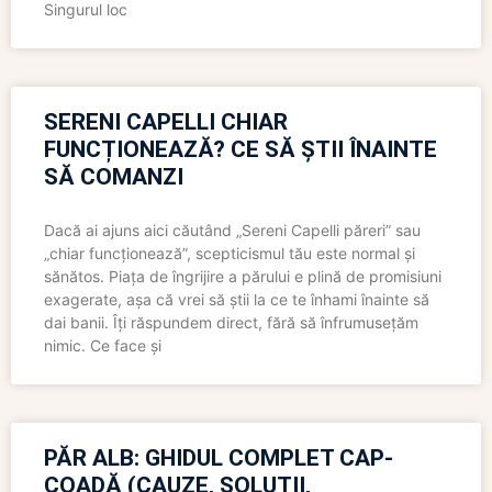
Singurul loc
SERENI CAPELLI CHIAR
FUNCȚIONEAZĂ? CE SĂ ȘTII ÎNAINTE
SĂ COMANZI
Dacă ai ajuns aici căutând „Sereni Capelli păreri” sau
„chiar funcționează”, scepticismul tău este normal și
sănătos. Piața de îngrijire a părului e plină de promisiuni
exagerate, așa că vrei să știi la ce te înhami înainte să
dai banii. Îți răspundem direct, fără să înfrumusețăm
nimic. Ce face și
PĂR ALB: GHIDUL COMPLET CAP-
COADĂ (CAUZE, SOLUȚII,