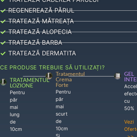
REGENEREAZĂ PĂRUL
TRATEAZĂ MĂTREAȚA
TRATEAZĂ ALOPECIA
TRATEAZĂ BARBA
TRATEAZĂ DERMATITA
CE PRODUSE TREBUIE SĂ UTILIZAȚI?
Tratamentul
GEL
Crema
INT
TRATAMENTUL
Forte
LOZIONE
Acce
Pentru
Pentru
efect
păr
păr
cu
mai
mai
50%
scurt
lung
de
de
Vezi
10cm
10cm
Ofert
Si
>>