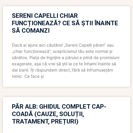
SERENI CAPELLI CHIAR
FUNCȚIONEAZĂ? CE SĂ ȘTII ÎNAINTE
SĂ COMANZI
Dacă ai ajuns aici căutând „Sereni Capelli păreri” sau
„chiar funcționează”, scepticismul tău este normal și
sănătos. Piața de îngrijire a părului e plină de promisiuni
exagerate, așa că vrei să știi la ce te înhami înainte să
dai banii. Îți răspundem direct, fără să înfrumusețăm
nimic. Ce face și
PĂR ALB: GHIDUL COMPLET CAP-
COADĂ (CAUZE, SOLUȚII,
TRATAMENT, PREȚURI)