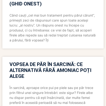
(GHID ONEST)
Când cauți „cel mai bun tratament pentru părul cărunt”,
primești zeci de răspunsuri care spun toate același
lucru: „al nostru”. Un răspuns onest nu începe cu
produsul, ci cu întrebarea: ce vrei de fapt, să acoperi
firele albe repede sau să redai treptat culoarea naturală
a părului, fără vopsea? Îți
VOPSEA DE PĂR ÎN SARCINĂ: CE
ALTERNATIVĂ FĂRĂ AMONIAC POȚI
ALEGE
În sarcină, aproape orice pui pe piele sau pe păr trece
prin filtrul unei singure întrebări: este sigur? Firele albe
nu dispar pentru că ești însărcinată, dar multe femei
preferă în această perioadă să nu mai folosească