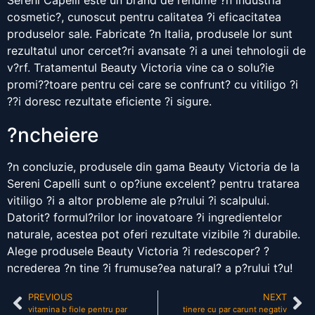
Sereni Capelli este un brand de renume ?n industria
cosmetic?, cunoscut pentru calitatea ?i eficacitatea
produselor sale. Fabricate ?n Italia, produsele lor sunt
rezultatul unor cercet?ri avansate ?i a unei tehnologii de
v?rf. Tratamentul Beauty Victoria vine ca o solu?ie
promi??toare pentru cei care se confrunt? cu vitiligo ?i
??i doresc rezultate eficiente ?i sigure.
?ncheiere
?n concluzie, produsele din gama Beauty Victoria de la
Sereni Capelli sunt o op?iune excelent? pentru tratarea
vitiligo ?i a altor probleme ale p?rului ?i scalpului.
Datorit? formul?rilor lor inovatoare ?i ingredientelor
naturale, acestea pot oferi rezultate vizibile ?i durabile.
Alege produsele Beauty Victoria ?i redescoper? ?
ncrederea ?n tine ?i frumuse?ea natural? a p?rului t?u!
PREVIOUS
NEXT
vitamina b fiole pentru par
tinere cu par carunt negativ