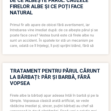
DE CE ALBEȘTE PĂRUL: CAUZELE
FIRELOR ALBE ȘI CE POȚI FACE
NATURAL
Primul fir alb apare de obicei fără avertisment, iar
întrebarea vine imediat după: de ce albește părul și se
poate face ceva? Vestea bună este că firele albe nu
sunt un accident. În spatele lor stă un mecanism pe
care, odată ce îl înțelegi, îl poți sprijini blând, fără să
TRATAMENT PENTRU PĂRUL CĂRUNT
LA BĂRBAȚI: PĂR ȘI BARBĂ, FĂRĂ
VOPSEA
Firele albe la bărbați apar adesea întâi în barbă și pe la
tâmple. Vopseaua clasică arată artificial, se vede
rădăcina imediat și, sincer, puțini bărbați au chef să
vopsească la două săptămâni. Dacă vrei o soluție mai