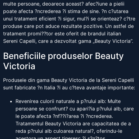
multe persoane, deoarece aceast? afec?iune a pielii
poate afecta ?ncrederea ?i stima de sine. ?n c?utarea
unui tratament eficient ?i sigur, mul?i se orienteaz? c?tre
produse care pot aduce rezultate pozitive. Un astfel de
tratament promi??tor este oferit de brandul italian
Sereni Capelli, care a dezvoltat gama „Beauty Victoria”.
Beneficiile produselor Beauty
Victoria
Produsele din gama Beauty Victoria de la Sereni Capelli
sunt fabricate ?n Italia ?i au c?teva avantaje importante:
Revenirea culorii naturale a p?rului alb: Multe
persoane se confrunt? cu apari?ia p?rului alb, care
le poate afecta ?nf??i?area ?i ?ncrederea.
Tratamentul Beauty Victoria are capacitatea de a
reda p?rului alb culoarea natural?, oferindu-le
acestora un aspect tineresc ?i s?n?tos.