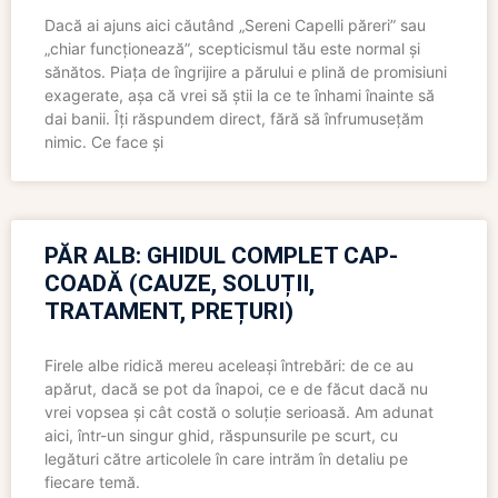
Dacă ai ajuns aici căutând „Sereni Capelli păreri” sau
„chiar funcționează”, scepticismul tău este normal și
sănătos. Piața de îngrijire a părului e plină de promisiuni
exagerate, așa că vrei să știi la ce te înhami înainte să
dai banii. Îți răspundem direct, fără să înfrumusețăm
nimic. Ce face și
PĂR ALB: GHIDUL COMPLET CAP-
COADĂ (CAUZE, SOLUȚII,
TRATAMENT, PREȚURI)
Firele albe ridică mereu aceleași întrebări: de ce au
apărut, dacă se pot da înapoi, ce e de făcut dacă nu
vrei vopsea și cât costă o soluție serioasă. Am adunat
aici, într-un singur ghid, răspunsurile pe scurt, cu
legături către articolele în care intrăm în detaliu pe
fiecare temă.