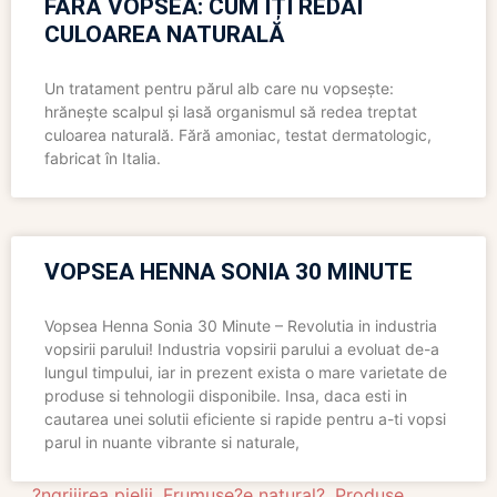
FĂRĂ VOPSEA: CUM ÎȚI REDAI
CULOAREA NATURALĂ
Un tratament pentru părul alb care nu vopsește:
hrănește scalpul și lasă organismul să redea treptat
culoarea naturală. Fără amoniac, testat dermatologic,
fabricat în Italia.
VOPSEA HENNA SONIA 30 MINUTE
Vopsea Henna Sonia 30 Minute – Revolutia in industria
vopsirii parului! Industria vopsirii parului a evoluat de-a
lungul timpului, iar in prezent exista o mare varietate de
produse si tehnologii disponibile. Insa, daca esti in
cautarea unei solutii eficiente si rapide pentru a-ti vopsi
parul in nuante vibrante si naturale,
?ngrijirea pielii
,
Frumuse?e natural?
,
Produse