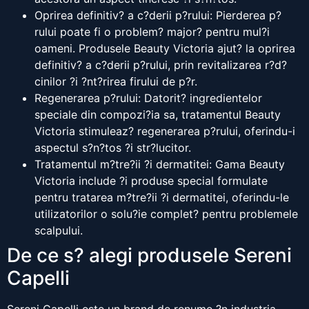
Oprirea definitiv? a c?derii p?rului: Pierderea p?
rului poate fi o problem? major? pentru mul?i
oameni. Produsele Beauty Victoria ajut? la oprirea
definitiv? a c?derii p?rului, prin revitalizarea r?d?
cinilor ?i ?nt?rirea firului de p?r.
Regenerarea p?rului: Datorit? ingredientelor
speciale din compozi?ia sa, tratamentul Beauty
Victoria stimuleaz? regenerarea p?rului, oferindu-i
aspectul s?n?tos ?i str?lucitor.
Tratamentul m?tre?ii ?i dermatitei: Gama Beauty
Victoria include ?i produse special formulate
pentru tratarea m?tre?ii ?i dermatitei, oferindu-le
utilizatorilor o solu?ie complet? pentru problemele
scalpului.
De ce s? alegi produsele Sereni
Capelli