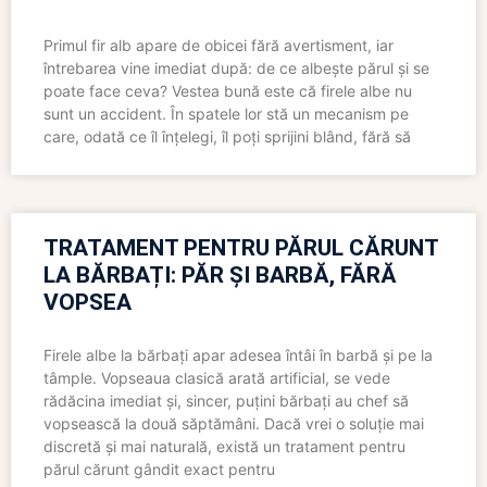
Primul fir alb apare de obicei fără avertisment, iar
întrebarea vine imediat după: de ce albește părul și se
poate face ceva? Vestea bună este că firele albe nu
sunt un accident. În spatele lor stă un mecanism pe
care, odată ce îl înțelegi, îl poți sprijini blând, fără să
TRATAMENT PENTRU PĂRUL CĂRUNT
LA BĂRBAȚI: PĂR ȘI BARBĂ, FĂRĂ
VOPSEA
Firele albe la bărbați apar adesea întâi în barbă și pe la
tâmple. Vopseaua clasică arată artificial, se vede
rădăcina imediat și, sincer, puțini bărbați au chef să
vopsească la două săptămâni. Dacă vrei o soluție mai
discretă și mai naturală, există un tratament pentru
părul cărunt gândit exact pentru