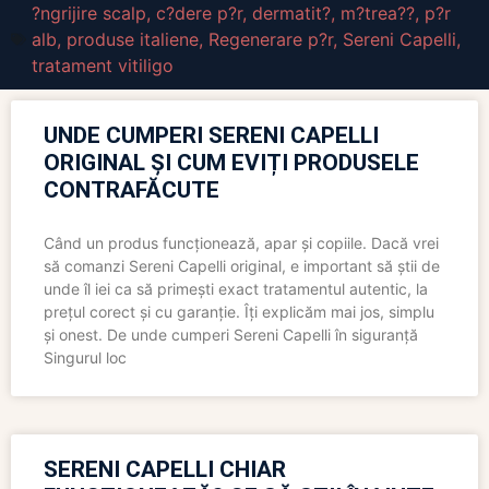
?ngrijire scalp
,
c?dere p?r
,
dermatit?
,
m?trea??
,
p?r
alb
,
produse italiene
,
Regenerare p?r
,
Sereni Capelli
,
tratament vitiligo
UNDE CUMPERI SERENI CAPELLI
ORIGINAL ȘI CUM EVIȚI PRODUSELE
CONTRAFĂCUTE
Când un produs funcționează, apar și copiile. Dacă vrei
să comanzi Sereni Capelli original, e important să știi de
unde îl iei ca să primești exact tratamentul autentic, la
prețul corect și cu garanție. Îți explicăm mai jos, simplu
și onest. De unde cumperi Sereni Capelli în siguranță
Singurul loc
SERENI CAPELLI CHIAR