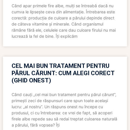
Când apar primele fire albe, mulți se întreabă dacă nu
cumva le lipsește ceva din alimentație. Întrebarea este
corectă: producția de culoare a părului depinde direct
de câteva vitamine și minerale. Când organismul
rămâne fără ele, celulele care dau culoare firului nu mai
lucrează la fel de bine. Îți explicăm
CEL MAI BUN TRATAMENT PENTRU
PĂRUL CĂRUNT: CUM ALEGI CORECT
(GHID ONEST)
Când cauți „cel mai bun tratament pentru părul cărunt”,
primești zeci de răspunsuri care spun toate același
lucru: „al nostru”. Un răspuns onest nu începe cu
produsul, ci cu întrebarea: ce vrei de fapt, să acoperi
firele albe repede sau să redai treptat culoarea naturală
a părului, fără vopsea? Îți