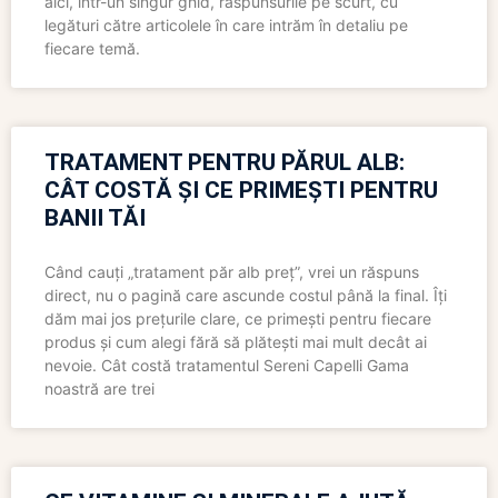
aici, într-un singur ghid, răspunsurile pe scurt, cu
legături către articolele în care intrăm în detaliu pe
fiecare temă.
TRATAMENT PENTRU PĂRUL ALB:
CÂT COSTĂ ȘI CE PRIMEȘTI PENTRU
BANII TĂI
Când cauți „tratament păr alb preț”, vrei un răspuns
direct, nu o pagină care ascunde costul până la final. Îți
dăm mai jos prețurile clare, ce primești pentru fiecare
produs și cum alegi fără să plătești mai mult decât ai
nevoie. Cât costă tratamentul Sereni Capelli Gama
noastră are trei