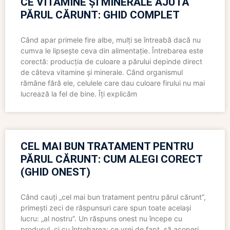
CE VITAMINE ȘI MINERALE AJUTĂ
PĂRUL CĂRUNT: GHID COMPLET
Când apar primele fire albe, mulți se întreabă dacă nu
cumva le lipsește ceva din alimentație. Întrebarea este
corectă: producția de culoare a părului depinde direct
de câteva vitamine și minerale. Când organismul
rămâne fără ele, celulele care dau culoare firului nu mai
lucrează la fel de bine. Îți explicăm
CEL MAI BUN TRATAMENT PENTRU
PĂRUL CĂRUNT: CUM ALEGI CORECT
(GHID ONEST)
Când cauți „cel mai bun tratament pentru părul cărunt”,
primești zeci de răspunsuri care spun toate același
lucru: „al nostru”. Un răspuns onest nu începe cu
produsul, ci cu întrebarea: ce vrei de fapt, să acoperi