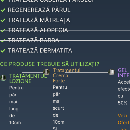
REGENEREAZĂ PĂRUL
TRATEAZĂ MĂTREAȚA
TRATEAZĂ ALOPECIA
TRATEAZĂ BARBA
TRATEAZĂ DERMATITA
CE PRODUSE TREBUIE SĂ UTILIZAȚI?
Tratamentul
GEL
Crema
INT
TRATAMENTUL
Forte
LOZIONE
Acce
Pentru
Pentru
efect
păr
păr
cu
mai
mai
50%
scurt
lung
de
de
Vezi
10cm
10cm
Ofert
Si
>>