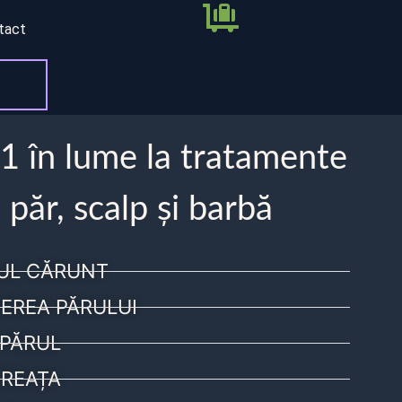
tact
 1 în lume la tratamente
 păr, scalp și barbă
UL CĂRUNT
EREA PĂRULUI
PĂRUL
REAȚA