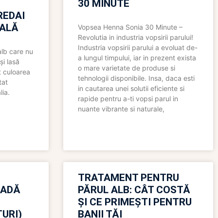
30 MINUTE
REDAI
ALĂ
Vopsea Henna Sonia 30 Minute –
Revolutia in industria vopsirii parului!
Industria vopsirii parului a evoluat de-
alb care nu
a lungul timpului, iar in prezent exista
și lasă
o mare varietate de produse si
t culoarea
tehnologii disponibile. Insa, daca esti
tat
in cautarea unei solutii eficiente si
lia.
rapide pentru a-ti vopsi parul in
nuante vibrante si naturale,
TRATAMENT PENTRU
OADĂ
PĂRUL ALB: CÂT COSTĂ
ȘI CE PRIMEȘTI PENTRU
URI)
BANII TĂI