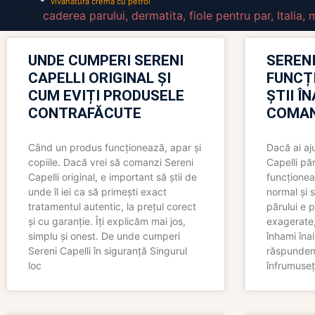
vivanatura crema cu petrol
caderea parului
,
dermatita
,
fiole pentru par
,
Italia
,
m
UNDE CUMPERI SERENI
SERENI
CAPELLI ORIGINAL ȘI
FUNCȚ
CUM EVIȚI PRODUSELE
ȘTII Î
CONTRAFĂCUTE
COMAN
Când un produs funcționează, apar și
Dacă ai aj
copiile. Dacă vrei să comanzi Sereni
Capelli păr
Capelli original, e important să știi de
funcționea
unde îl iei ca să primești exact
normal și s
tratamentul autentic, la prețul corect
părului e p
și cu garanție. Îți explicăm mai jos,
exagerate, 
simplu și onest. De unde cumperi
înhami înai
Sereni Capelli în siguranță Singurul
răspundem 
loc
înfrumuseț