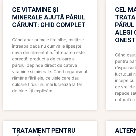
CE VITAMINE ȘI
CEL MA
MINERALE AJUTĂ PĂRUL
TRATA
CĂRUNT: GHID COMPLET
PĂRUL
ALEGI 
ONEST
Când apar primele fire albe, mulți se
întreabă dacă nu cumva le lipsește
ceva din alimentație. Întrebarea este
Când cauți
corectă: producția de culoare a
pentru păr
părului depinde direct de câteva
răspunsuri
vitamine și minerale. Când organismul
lucru: „al
rămâne fără ele, celulele care dau
începe cu 
culoare firului nu mai lucrează la fel
ce vrei de 
de bine. Îți explicăm
repede sau
naturală a 
TRATAMENT PENTRU
ALTER