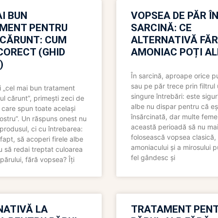
I BUN
VOPSEA DE PĂR Î
MENT PENTRU
SARCINĂ: CE
 CĂRUNT: CUM
ALTERNATIVĂ FĂ
CORECT (GHID
AMONIAC POȚI A
)
În sarcină, aproape orice pu
sau pe păr trece prin filtrul
 „cel mai bun tratament
singure întrebări: este sigur
ul cărunt”, primești zeci de
albe nu dispar pentru că eș
 care spun toate același
însărcinată, dar multe femei
 nostru”. Un răspuns onest nu
această perioadă să nu ma
produsul, ci cu întrebarea:
folosească vopsea clasică,
fapt, să acoperi firele albe
amoniacului și a mirosului p
 să redai treptat culoarea
fel gândesc și
părului, fără vopsea? Îți
NATIVĂ LA
TRATAMENT PEN