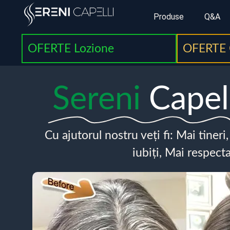
Produse
Q&A
OFERTE Lozione
OFERTE 
Sereni
Capel
Cu ajutorul nostru veți fi: Mai tineri
iubiți, Mai respecta