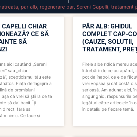
atreata
,
par alb
,
regenerare par
,
Sereni Capelli
,
tratament 
 CAPELLI CHIAR
PĂR ALB: GHIDUL
IONEAZĂ? CE SĂ
COMPLET CAP-C
NAINTE SĂ
(CAUZE, SOLUȚII,
ZI
TRATAMENT, PREȚ
uns aici căutând „Sereni
Firele albe ridică mereu ace
eri” sau „chiar
întrebări: de ce au apărut,
ză”, scepticismul tău este
pot da înapoi, ce e de făcu
ănătos. Piața de îngrijire a
vrei vopsea și cât costă o s
lină de promisiuni
serioasă. Am adunat aici, în
așa că vrei să știi la ce te
singur ghid, răspunsurile pe
nte să dai banii. Îți
legături către articolele în 
direct, fără să
în detaliu pe fiecare temă.
ăm nimic. Ce face și