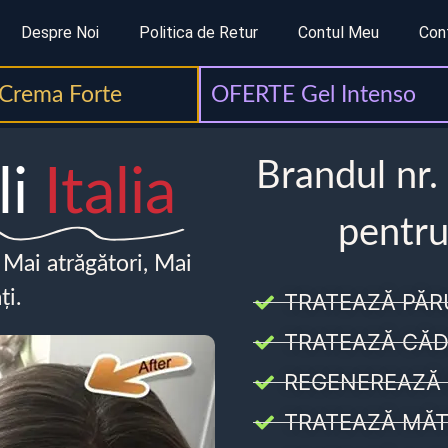
Despre Noi
Politica de Retur
Contul Meu
Con
Crema Forte
OFERTE Gel Intenso
Brandul nr.
li
Italia
pentru
, Mai atrăgători, Mai
ți.
TRATEAZĂ PĂR
TRATEAZĂ CĂD
REGENEREAZĂ 
TRATEAZĂ MĂT