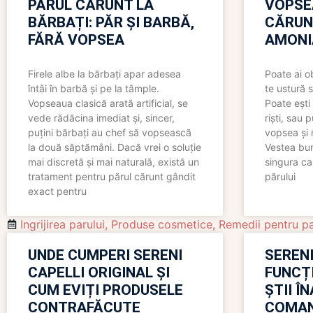
PĂRUL CĂRUNT LA
VOPSE
BĂRBAȚI: PĂR ȘI BARBĂ,
CĂRUN
FĂRĂ VOPSEA
AMONI
Firele albe la bărbați apar adesea
Poate ai o
întâi în barbă și pe la tâmple.
te ustură 
Vopseaua clasică arată artificial, se
Poate ești 
vede rădăcina imediat și, sincer,
riști, sau 
puțini bărbați au chef să vopsească
vopsea și 
la două săptămâni. Dacă vrei o soluție
Vestea bu
mai discretă și mai naturală, există un
singura ca
tratament pentru părul cărunt gândit
părului
exact pentru
Ingrijirea parului
,
Produse cosmetice
,
Remedii pentru p
UNDE CUMPERI SERENI
SERENI
CAPELLI ORIGINAL ȘI
FUNCȚ
CUM EVIȚI PRODUSELE
ȘTII Î
CONTRAFĂCUTE
COMAN