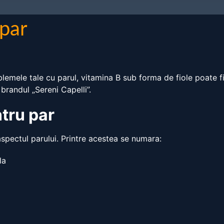
 par
blemele tale cu parul, vitamina B sub forma de fiole poate fi
 brandul „Sereni Capelli”.
ntru par
aspectul parului. Printre acestea se numara:
la