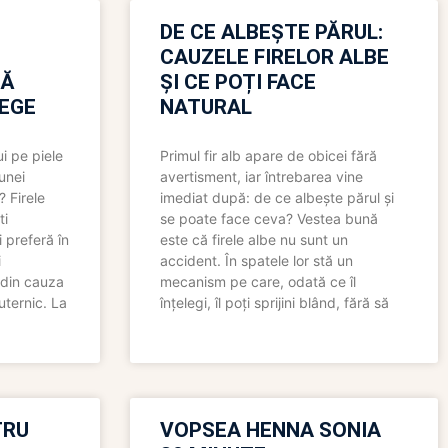
N
DE CE ALBEȘTE PĂRUL:
CAUZELE FIRELOR ALBE
RĂ
ȘI CE POȚI FACE
LEGE
NATURAL
i pe piele
Primul fir alb apare de obicei fără
 unei
avertisment, iar întrebarea vine
? Firele
imediat după: de ce albește părul și
ti
se poate face ceva? Vestea bună
 preferă în
este că firele albe nu sunt un
i
accident. În spatele lor stă un
 din cauza
mecanism pe care, odată ce îl
uternic. La
înțelegi, îl poți sprijini blând, fără să
TRU
VOPSEA HENNA SONIA