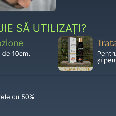
E SĂ UTILIZAȚI?
ozione
Trat
g de 10cm.
Pentr
și pen
ctele cu 50%