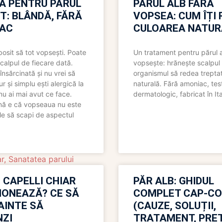
A PENTRU PĂRUL
PĂRUL ALB FĂRĂ
T: BLÂNDĂ, FĂRĂ
VOPSEA: CUM ÎȚI 
AC
CULOAREA NATUR
bosit să tot vopsești. Poate
Un tratament pentru părul 
scalpul de fiecare dată.
vopsește: hrănește scalpul 
însărcinată și nu vrei să
organismul să redea trepta
pur și simplu ești alergică la
naturală. Fără amoniac, tes
nu ai mai avut ce face.
dermatologic, fabricat în Ita
nă e că vopseaua nu este
le să scapi de aspectul
ar
,
Sanatatea parului
 CAPELLI CHIAR
PĂR ALB: GHIDUL
IONEAZĂ? CE SĂ
COMPLET CAP-C
NAINTE SĂ
(CAUZE, SOLUȚII,
ZI
TRATAMENT, PREȚ