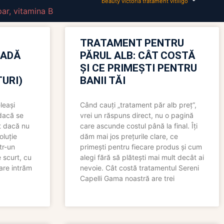
beauty victoria tratament vitiligo
par
,
vitamina B
TRATAMENT PENTRU
OADĂ
PĂRUL ALB: CÂT COSTĂ
ȘI CE PRIMEȘTI PENTRU
URI)
BANII TĂI
leași
Când cauți „tratament păr alb preț”,
 dacă se
vrei un răspuns direct, nu o pagină
t dacă nu
care ascunde costul până la final. Îți
oluție
dăm mai jos prețurile clare, ce
tr-un
primești pentru fiecare produs și cum
 scurt, cu
alegi fără să plătești mai mult decât ai
care intrăm
nevoie. Cât costă tratamentul Sereni
Capelli Gama noastră are trei