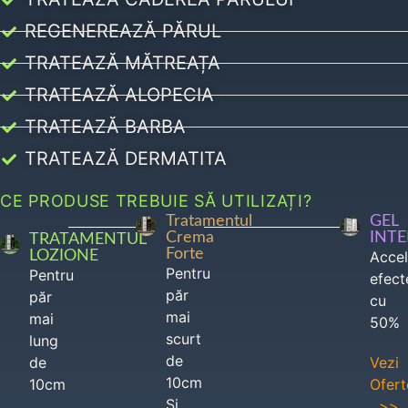
REGENEREAZĂ PĂRUL
TRATEAZĂ MĂTREAȚA
TRATEAZĂ ALOPECIA
TRATEAZĂ BARBA
TRATEAZĂ DERMATITA
CE PRODUSE TREBUIE SĂ UTILIZAȚI?
Tratamentul
GEL
Crema
INT
TRATAMENTUL
Forte
LOZIONE
Acce
Pentru
Pentru
efect
păr
păr
cu
mai
mai
50%
scurt
lung
de
de
Vezi
10cm
10cm
Ofert
Si
>>