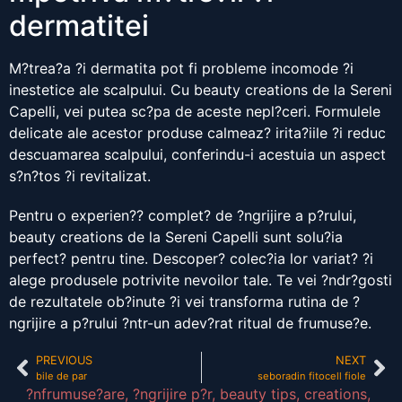
dermatitei
M?trea?a ?i dermatita pot fi probleme incomode ?i
inestetice ale scalpului. Cu beauty creations de la Sereni
Capelli, vei putea sc?pa de aceste nepl?ceri. Formulele
delicate ale acestor produse calmeaz? irita?iile ?i reduc
descuamarea scalpului, conferindu-i acestuia un aspect
s?n?tos ?i revitalizat.
Pentru o experien?? complet? de ?ngrijire a p?rului,
beauty creations de la Sereni Capelli sunt solu?ia
perfect? pentru tine. Descoper? colec?ia lor variat? ?i
alege produsele potrivite nevoilor tale. Te vei ?ndr?gosti
de rezultatele ob?inute ?i vei transforma rutina de ?
ngrijire a p?rului ?ntr-un adev?rat ritual de frumuse?e.
PREVIOUS
NEXT
bile de par
seboradin fitocell fiole
?nfrumuse?are
,
?ngrijire p?r
,
beauty tips
,
creations
,