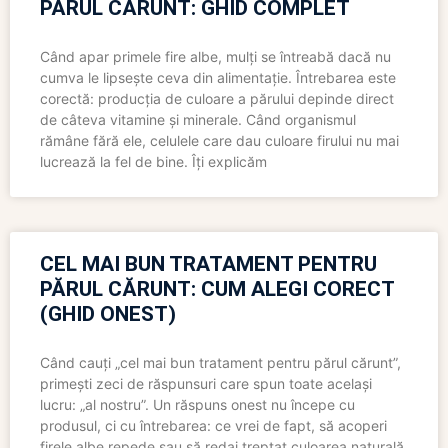
PĂRUL CĂRUNT: GHID COMPLET
Când apar primele fire albe, mulți se întreabă dacă nu
cumva le lipsește ceva din alimentație. Întrebarea este
corectă: producția de culoare a părului depinde direct
de câteva vitamine și minerale. Când organismul
rămâne fără ele, celulele care dau culoare firului nu mai
lucrează la fel de bine. Îți explicăm
CEL MAI BUN TRATAMENT PENTRU
PĂRUL CĂRUNT: CUM ALEGI CORECT
(GHID ONEST)
Când cauți „cel mai bun tratament pentru părul cărunt”,
primești zeci de răspunsuri care spun toate același
lucru: „al nostru”. Un răspuns onest nu începe cu
produsul, ci cu întrebarea: ce vrei de fapt, să acoperi
firele albe repede sau să redai treptat culoarea naturală