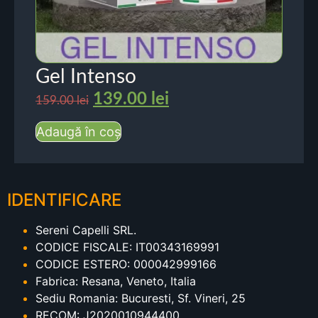
Gel Intenso
139.00
lei
159.00
lei
Adaugă în coș
IDENTIFICARE
Sereni Capelli SRL.
CODICE FISCALE: IT00343169991
CODICE ESTERO: 000042999166
Fabrica: Resana, Veneto, Italia
Sediu Romania: Bucuresti, Sf. Vineri, 25
RECOM: J2020010944400