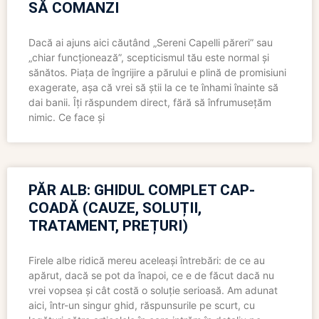
SĂ COMANZI
Dacă ai ajuns aici căutând „Sereni Capelli păreri” sau
„chiar funcționează”, scepticismul tău este normal și
sănătos. Piața de îngrijire a părului e plină de promisiuni
exagerate, așa că vrei să știi la ce te înhami înainte să
dai banii. Îți răspundem direct, fără să înfrumusețăm
nimic. Ce face și
PĂR ALB: GHIDUL COMPLET CAP-
COADĂ (CAUZE, SOLUȚII,
TRATAMENT, PREȚURI)
Firele albe ridică mereu aceleași întrebări: de ce au
apărut, dacă se pot da înapoi, ce e de făcut dacă nu
vrei vopsea și cât costă o soluție serioasă. Am adunat
aici, într-un singur ghid, răspunsurile pe scurt, cu