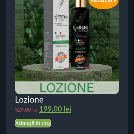
Lozione
199.00
lei
329.00
lei
Adaugă în coș