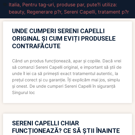
Italia
,
Pentru tag-uri
,
produse par
,
pute?i utiliza:
beauty
,
Regenerare p?r
,
Sereni Capelli
,
tratament p?r
UNDE CUMPERI SERENI CAPELLI
ORIGINAL ȘI CUM EVIȚI PRODUSELE
CONTRAFĂCUTE
Când un produs funcționează, apar și copiile. Dacă vrei
să comanzi Sereni Capelli original, e important să știi de
unde îl iei ca să primești exact tratamentul autentic, la
prețul corect și cu garanție. Îți explicăm mai jos, simplu
și onest. De unde cumperi Sereni Capelli în siguranță
Singurul loc
SERENI CAPELLI CHIAR
FUNCȚIONEAZĂ? CE SĂ ȘTII ÎNAINTE