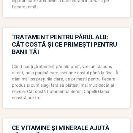
legături către articolele în care intrăm în detaliu pe
fiecare temă.
TRATAMENT PENTRU PĂRUL ALB:
CÂT COSTĂ ȘI CE PRIMEȘTI PENTRU
BANII TĂI
Când cauți „tratament păr alb preț”, vrei un răspuns
direct, nu o pagină care ascunde costul până la final. Îți
dăm mai jos prețurile clare, ce primești pentru fiecare
produs și cum alegi fără să plătești mai mult decât ai
nevoie. Cât costă tratamentul Sereni Capelli Gama
noastră are trei
CE VITAMINE ȘI MINERALE AJUTĂ