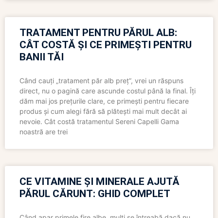
TRATAMENT PENTRU PĂRUL ALB:
CÂT COSTĂ ȘI CE PRIMEȘTI PENTRU
BANII TĂI
Când cauți „tratament păr alb preț”, vrei un răspuns
direct, nu o pagină care ascunde costul până la final. Îți
dăm mai jos prețurile clare, ce primești pentru fiecare
produs și cum alegi fără să plătești mai mult decât ai
nevoie. Cât costă tratamentul Sereni Capelli Gama
noastră are trei
CE VITAMINE ȘI MINERALE AJUTĂ
PĂRUL CĂRUNT: GHID COMPLET
Când apar primele fire albe, mulți se întreabă dacă nu