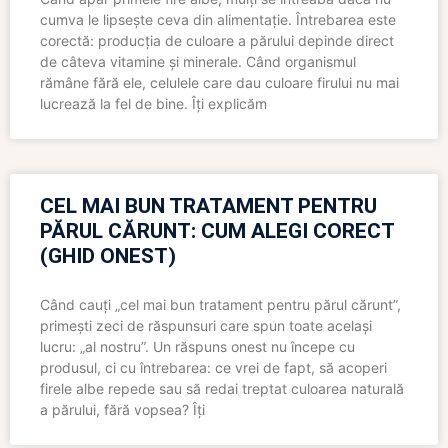
cumva le lipsește ceva din alimentație. Întrebarea este
corectă: producția de culoare a părului depinde direct
de câteva vitamine și minerale. Când organismul
rămâne fără ele, celulele care dau culoare firului nu mai
lucrează la fel de bine. Îți explicăm
CEL MAI BUN TRATAMENT PENTRU
PĂRUL CĂRUNT: CUM ALEGI CORECT
(GHID ONEST)
Când cauți „cel mai bun tratament pentru părul cărunt”,
primești zeci de răspunsuri care spun toate același
lucru: „al nostru”. Un răspuns onest nu începe cu
produsul, ci cu întrebarea: ce vrei de fapt, să acoperi
firele albe repede sau să redai treptat culoarea naturală
a părului, fără vopsea? Îți