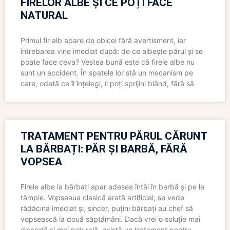
FIRELOR ALBE ȘI CE POȚI FACE
NATURAL
Primul fir alb apare de obicei fără avertisment, iar
întrebarea vine imediat după: de ce albește părul și se
poate face ceva? Vestea bună este că firele albe nu
sunt un accident. În spatele lor stă un mecanism pe
care, odată ce îl înțelegi, îl poți sprijini blând, fără să
TRATAMENT PENTRU PĂRUL CĂRUNT
LA BĂRBAȚI: PĂR ȘI BARBĂ, FĂRĂ
VOPSEA
Firele albe la bărbați apar adesea întâi în barbă și pe la
tâmple. Vopseaua clasică arată artificial, se vede
rădăcina imediat și, sincer, puțini bărbați au chef să
vopsească la două săptămâni. Dacă vrei o soluție mai
discretă și mai naturală, există un tratament pentru