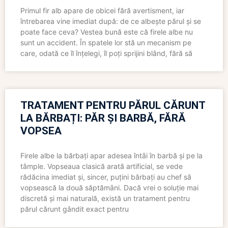
Primul fir alb apare de obicei fără avertisment, iar
întrebarea vine imediat după: de ce albește părul și se
poate face ceva? Vestea bună este că firele albe nu
sunt un accident. În spatele lor stă un mecanism pe
care, odată ce îl înțelegi, îl poți sprijini blând, fără să
TRATAMENT PENTRU PĂRUL CĂRUNT
LA BĂRBAȚI: PĂR ȘI BARBĂ, FĂRĂ
VOPSEA
Firele albe la bărbați apar adesea întâi în barbă și pe la
tâmple. Vopseaua clasică arată artificial, se vede
rădăcina imediat și, sincer, puțini bărbați au chef să
vopsească la două săptămâni. Dacă vrei o soluție mai
discretă și mai naturală, există un tratament pentru
părul cărunt gândit exact pentru