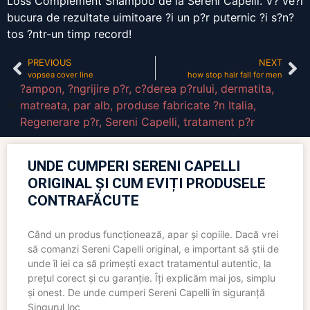
Loss Complement Shampoo de la Sereni Capelli. V? ve?i
bucura de rezultate uimitoare ?i un p?r puternic ?i s?n?
tos ?ntr-un timp record!
PREVIOUS
NEXT
vopsea cover line
how stop hair fall for men
?ampon
,
?ngrijire p?r
,
c?derea p?rului
,
dermatita
,
matreata
,
par alb
,
produse fabricate ?n Italia
,
Regenerare p?r
,
Sereni Capelli
,
tratament p?r
UNDE CUMPERI SERENI CAPELLI
ORIGINAL ȘI CUM EVIȚI PRODUSELE
CONTRAFĂCUTE
Când un produs funcționează, apar și copiile. Dacă vrei
să comanzi Sereni Capelli original, e important să știi de
unde îl iei ca să primești exact tratamentul autentic, la
prețul corect și cu garanție. Îți explicăm mai jos, simplu
și onest. De unde cumperi Sereni Capelli în siguranță
Singurul loc