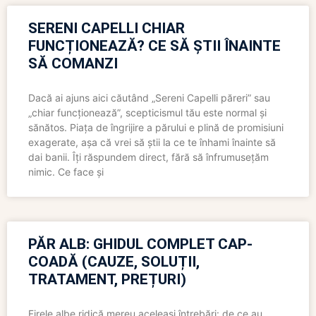
SERENI CAPELLI CHIAR
FUNCȚIONEAZĂ? CE SĂ ȘTII ÎNAINTE
SĂ COMANZI
Dacă ai ajuns aici căutând „Sereni Capelli păreri” sau
„chiar funcționează”, scepticismul tău este normal și
sănătos. Piața de îngrijire a părului e plină de promisiuni
exagerate, așa că vrei să știi la ce te înhami înainte să
dai banii. Îți răspundem direct, fără să înfrumusețăm
nimic. Ce face și
PĂR ALB: GHIDUL COMPLET CAP-
COADĂ (CAUZE, SOLUȚII,
TRATAMENT, PREȚURI)
Firele albe ridică mereu aceleași întrebări: de ce au