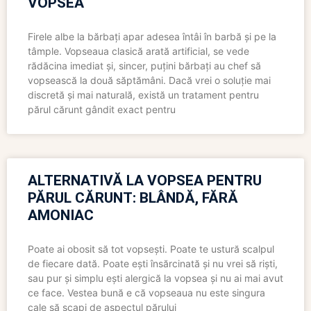
VOPSEA
Firele albe la bărbați apar adesea întâi în barbă și pe la
tâmple. Vopseaua clasică arată artificial, se vede
rădăcina imediat și, sincer, puțini bărbați au chef să
vopsească la două săptămâni. Dacă vrei o soluție mai
discretă și mai naturală, există un tratament pentru
părul cărunt gândit exact pentru
ALTERNATIVĂ LA VOPSEA PENTRU
PĂRUL CĂRUNT: BLÂNDĂ, FĂRĂ
AMONIAC
Poate ai obosit să tot vopsești. Poate te ustură scalpul
de fiecare dată. Poate ești însărcinată și nu vrei să riști,
sau pur și simplu ești alergică la vopsea și nu ai mai avut
ce face. Vestea bună e că vopseaua nu este singura
cale să scapi de aspectul părului