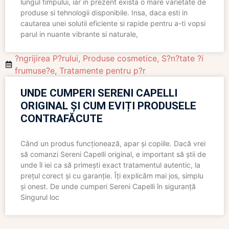
lungul timpului, iar in prezent exista o mare varietate de
produse si tehnologii disponibile. Insa, daca esti in
cautarea unei solutii eficiente si rapide pentru a-ti vopsi
parul in nuante vibrante si naturale,
?ngrijirea P?rului
,
Produse cosmetice
,
S?n?tate ?i
frumuse?e
,
Tratamente pentru p?r
UNDE CUMPERI SERENI CAPELLI
ORIGINAL ȘI CUM EVIȚI PRODUSELE
CONTRAFĂCUTE
Când un produs funcționează, apar și copiile. Dacă vrei
să comanzi Sereni Capelli original, e important să știi de
unde îl iei ca să primești exact tratamentul autentic, la
prețul corect și cu garanție. Îți explicăm mai jos, simplu
și onest. De unde cumperi Sereni Capelli în siguranță
Singurul loc