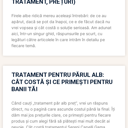
TRATAMENT, PREȚURI)
Firele albe ridică mereu aceleași întrebări: de ce au
apărut, dacă se pot da înapoi, ce e de făcut dacă nu
vrei vopsea și cât costă o soluție serioasă. Am adunat
aici, într-un singur ghid, răspunsurile pe scurt, cu
legături către articolele în care intrăm în detaliu pe
fiecare temă.
TRATAMENT PENTRU PĂRUL ALB:
CÂT COSTĂ ȘI CE PRIMEȘTI PENTRU
BANII TĂI
Când cauți „tratament păr alb preț”, vrei un răspuns
direct, nu o pagină care ascunde costul până la final. Îți
dăm mai jos prețurile clare, ce primești pentru fiecare
produs și cum alegi fără să plătești mai mult decât ai
nevoie. Cât costă tratamentul Sereni Capelli Gama