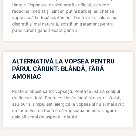
tâmple. Vopseaua clasică arată artificial, se vede
rădăcina imediat și, sincer, puțini bărbați au chef să
vopsească la două săptămâni. Dacă vrei o soluție mai
discretă și mai naturală, există un tratament pentru
părul cărunt gândit exact pentru
ALTERNATIVĂ LA VOPSEA PENTRU
PĂRUL CĂRUNT: BLÂNDĂ, FĂRĂ
AMONIAC
Poate ai obosit să tot vopsești. Poate te ustură scalpul
de fiecare dată. Poate ești însărcinată și nu vrei să riști,
sau pur și simplu ești alergică la vopsea și nu ai mai avut
ce face. Vestea bună e că vopseaua nu este singura
cale să scapi de aspectul părului