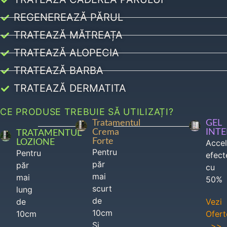
REGENEREAZĂ PĂRUL
TRATEAZĂ MĂTREAȚA
TRATEAZĂ ALOPECIA
TRATEAZĂ BARBA
TRATEAZĂ DERMATITA
CE PRODUSE TREBUIE SĂ UTILIZAȚI?
Tratamentul
GEL
Crema
INT
TRATAMENTUL
Forte
LOZIONE
Acce
Pentru
Pentru
efect
păr
păr
cu
mai
mai
50%
scurt
lung
de
de
Vezi
10cm
10cm
Ofert
Si
>>