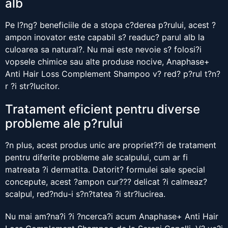
alb
Pe l?ng? beneficiile de a stopa c?derea p?rului, acest ?
ampon inovator este capabil s? readuc? parul alb la
culoarea sa natural?. Nu mai este nevoie s? folosi?i
vopsele chimice sau alte produse nocive, Anaphase+
Anti Hair Loss Complement Shampoo v? red? p?rul t?n?
r ?i str?lucitor.
Tratament eficient pentru diverse
probleme ale p?rului
?n plus, acest produs unic are propriet??i de tratament
pentru diferite probleme ale scalpului, cum ar fi
matreata ?i dermatita. Datorit? formulei sale special
concepute, acest ?ampon cur??? delicat ?i calmeaz?
scalpul, red?ndu-i s?n?tatea ?i str?lucirea.
Nu mai am?na?i ?i ?ncerca?i acum Anaphase+ Anti Hair