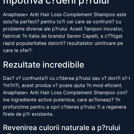
mpotriva c?derii p?rului
Anaphase+ Anti Hair Loss Complement Shampoo este
solu?ia perfect? pentru to?i cei care se confrunt? cu
probleme diverse ale p?rului. Acest ?ampon inovator,
fabricat ?n Italia de brandul Sereni Capelli, a c??tigat
rapid popularitatea datorit? rezultatelor uimitoare pe
care le ofer?.
Rezultate incredibile
Dac? v? confrunta?i cu c?derea p?rului sau v? dori?i s?-l
?nt?ri?i, acest produs v? poate ajuta ?n mod eficient.
Anaphase+ Anti Hair Loss Complement Shampoo con?
ine ingrediente active puternice, care ac?ioneaz? ?n
profunzime pentru a opri c?derea p?rului ?i a regenera
firele de p?r existente.
Revenirea culorii naturale a p?rului