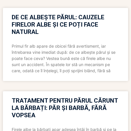
DE CE ALBEȘTE PĂRUL: CAUZELE
FIRELOR ALBE ȘI CE POȚI FACE
NATURAL
Primul fir alb apare de obicei fără avertisment, iar
întrebarea vine imediat după: de ce albește părul și se
poate face ceva? Vestea bună este că firele albe nu
sunt un accident. În spatele lor stă un mecanism pe
care, odată ce îl înțelegi, îl poți sprijini blând, fără să
TRATAMENT PENTRU PĂRUL CĂRUNT
LA BĂRBAȚI: PĂR ȘI BARBĂ, FĂRĂ
VOPSEA
Firele albe la bărbați apar adesea întâi în barbă și pe la