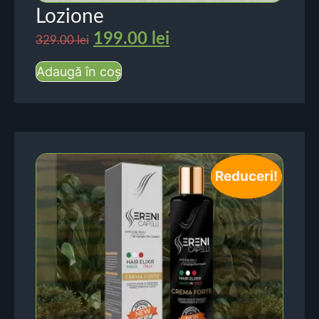
Lozione
199.00
lei
329.00
lei
Adaugă în coș
Reduceri!