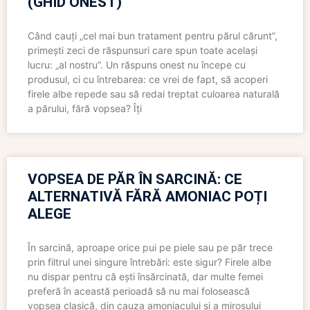
(GHID ONEST)
Când cauți „cel mai bun tratament pentru părul cărunt”,
primești zeci de răspunsuri care spun toate același
lucru: „al nostru”. Un răspuns onest nu începe cu
produsul, ci cu întrebarea: ce vrei de fapt, să acoperi
firele albe repede sau să redai treptat culoarea naturală
a părului, fără vopsea? Îți
VOPSEA DE PĂR ÎN SARCINĂ: CE
ALTERNATIVĂ FĂRĂ AMONIAC POȚI
ALEGE
În sarcină, aproape orice pui pe piele sau pe păr trece
prin filtrul unei singure întrebări: este sigur? Firele albe
nu dispar pentru că ești însărcinată, dar multe femei
preferă în această perioadă să nu mai folosească
vopsea clasică, din cauza amoniacului și a mirosului