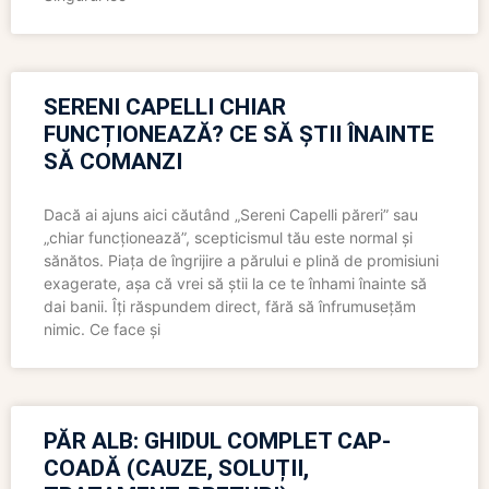
SERENI CAPELLI CHIAR
FUNCȚIONEAZĂ? CE SĂ ȘTII ÎNAINTE
SĂ COMANZI
Dacă ai ajuns aici căutând „Sereni Capelli păreri” sau
„chiar funcționează”, scepticismul tău este normal și
sănătos. Piața de îngrijire a părului e plină de promisiuni
exagerate, așa că vrei să știi la ce te înhami înainte să
dai banii. Îți răspundem direct, fără să înfrumusețăm
nimic. Ce face și
PĂR ALB: GHIDUL COMPLET CAP-
COADĂ (CAUZE, SOLUȚII,