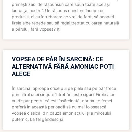
primești zeci de răspunsuri care spun toate același
lucru: „al nostru”. Un răspuns onest nu începe cu
produsul, ci cu întrebarea: ce vrei de fapt, să acoperi
firele albe repede sau să redai treptat culoarea naturală
a părului, fără vopsea? Îți
VOPSEA DE PĂR ÎN SARCINĂ: CE
ALTERNATIVĂ FĂRĂ AMONIAC POȚI
ALEGE
În sarcină, aproape orice pui pe piele sau pe păr trece
prin filtrul unei singure întrebări: este sigur? Firele albe
nu dispar pentru că ești însărcinată, dar multe femei
preferă în această perioadă să nu mai folosească
vopsea clasică, din cauza amoniacului și a mirosului
puternic. La fel gândesc și