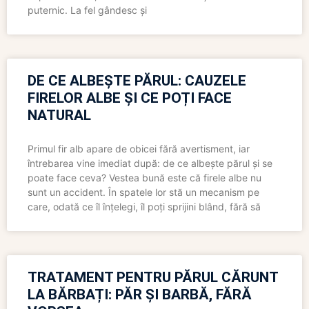
puternic. La fel gândesc și
DE CE ALBEȘTE PĂRUL: CAUZELE
FIRELOR ALBE ȘI CE POȚI FACE
NATURAL
Primul fir alb apare de obicei fără avertisment, iar
întrebarea vine imediat după: de ce albește părul și se
poate face ceva? Vestea bună este că firele albe nu
sunt un accident. În spatele lor stă un mecanism pe
care, odată ce îl înțelegi, îl poți sprijini blând, fără să
TRATAMENT PENTRU PĂRUL CĂRUNT
LA BĂRBAȚI: PĂR ȘI BARBĂ, FĂRĂ