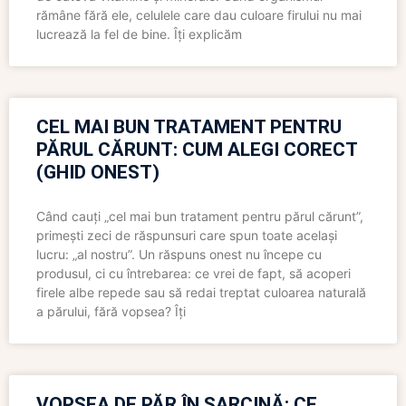
rămâne fără ele, celulele care dau culoare firului nu mai
lucrează la fel de bine. Îți explicăm
CEL MAI BUN TRATAMENT PENTRU
PĂRUL CĂRUNT: CUM ALEGI CORECT
(GHID ONEST)
Când cauți „cel mai bun tratament pentru părul cărunt”,
primești zeci de răspunsuri care spun toate același
lucru: „al nostru”. Un răspuns onest nu începe cu
produsul, ci cu întrebarea: ce vrei de fapt, să acoperi
firele albe repede sau să redai treptat culoarea naturală
a părului, fără vopsea? Îți
VOPSEA DE PĂR ÎN SARCINĂ: CE