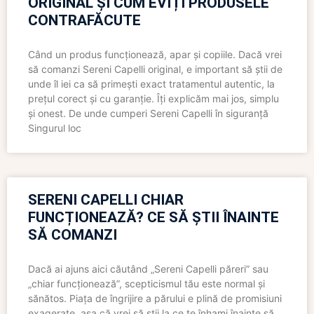
ORIGINAL ȘI CUM EVIȚI PRODUSELE
CONTRAFĂCUTE
Când un produs funcționează, apar și copiile. Dacă vrei
să comanzi Sereni Capelli original, e important să știi de
unde îl iei ca să primești exact tratamentul autentic, la
prețul corect și cu garanție. Îți explicăm mai jos, simplu
și onest. De unde cumperi Sereni Capelli în siguranță
Singurul loc
SERENI CAPELLI CHIAR
FUNCȚIONEAZĂ? CE SĂ ȘTII ÎNAINTE
SĂ COMANZI
Dacă ai ajuns aici căutând „Sereni Capelli păreri” sau
„chiar funcționează”, scepticismul tău este normal și
sănătos. Piața de îngrijire a părului e plină de promisiuni
exagerate, așa că vrei să știi la ce te înhami înainte să