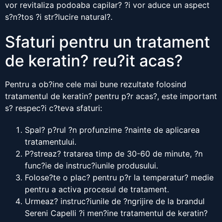
vor revitaliza podoaba capilar? ?i vor aduce un aspect
s?n?tos ?i str?lucire natural?.
Sfaturi pentru un tratament
de keratin? reu?it acas?
Pentru a ob?ine cele mai bune rezultate folosind
tratamentul de keratin? pentru p?r acas?, este important
s? respec?i c?teva sfaturi:
Spal? p?rul ?n profunzime ?nainte de aplicarea
tratamentului.
P?streaz? tratarea timp de 30-60 de minute, ?n
func?ie de instruc?iunile produsului.
Folose?te o plac? pentru p?r la temperatur? medie
pentru a activa procesul de tratament.
Urmeaz? instruc?iunile de ?ngrijire de la brandul
Sereni Capelli ?i men?ine tratamentul de keratin?