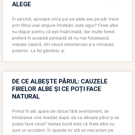
ALEGE
În sarcină, aproape orice pui pe piele sau pe păr trece
prin filtrul unei singure întrebări: este sigur? Firele albe
nu dispar pentru că ești însărcinată, dar multe femei
preferă în această perioadă să nu mai folosească
vopsea clasică, din cauza amoniacului și a mirosului
puternic. La fel gândesc și
DE CE ALBEȘTE PĂRUL: CAUZELE
FIRELOR ALBE ȘI CE POȚI FACE
NATURAL
Primul fir alb apare de obicei fără avertisment, iar
întrebarea vine imediat după: de ce albește părul și se
poate face ceva? Vestea bună este că firele albe nu
sunt un accident. În spatele lor stă un mecanism pe