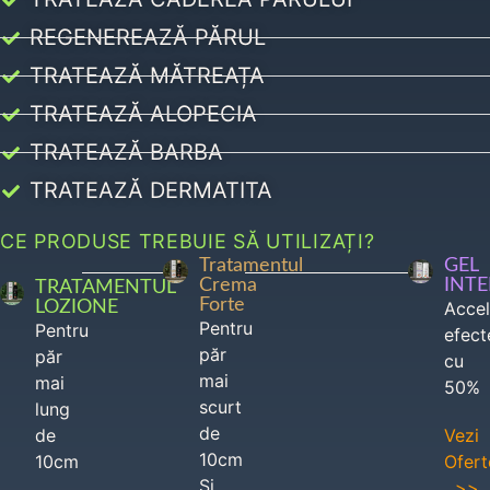
REGENEREAZĂ PĂRUL
TRATEAZĂ MĂTREAȚA
TRATEAZĂ ALOPECIA
TRATEAZĂ BARBA
TRATEAZĂ DERMATITA
CE PRODUSE TREBUIE SĂ UTILIZAȚI?
Tratamentul
GEL
Crema
INT
TRATAMENTUL
Forte
LOZIONE
Acce
Pentru
Pentru
efect
păr
păr
cu
mai
mai
50%
scurt
lung
de
de
Vezi
10cm
10cm
Ofert
Si
>>