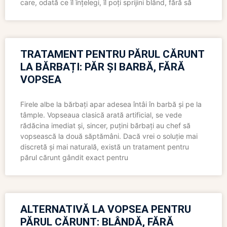
care, odată ce îl înțelegi, îl poți sprijini blând, fără să
TRATAMENT PENTRU PĂRUL CĂRUNT
LA BĂRBAȚI: PĂR ȘI BARBĂ, FĂRĂ
VOPSEA
Firele albe la bărbați apar adesea întâi în barbă și pe la
tâmple. Vopseaua clasică arată artificial, se vede
rădăcina imediat și, sincer, puțini bărbați au chef să
vopsească la două săptămâni. Dacă vrei o soluție mai
discretă și mai naturală, există un tratament pentru
părul cărunt gândit exact pentru
ALTERNATIVĂ LA VOPSEA PENTRU
PĂRUL CĂRUNT: BLÂNDĂ, FĂRĂ