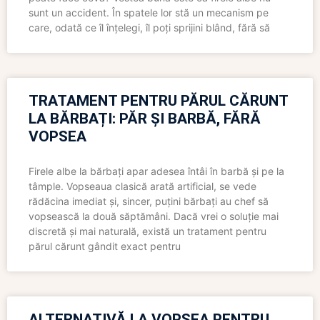
sunt un accident. În spatele lor stă un mecanism pe
care, odată ce îl înțelegi, îl poți sprijini blând, fără să
TRATAMENT PENTRU PĂRUL CĂRUNT
LA BĂRBAȚI: PĂR ȘI BARBĂ, FĂRĂ
VOPSEA
Firele albe la bărbați apar adesea întâi în barbă și pe la
tâmple. Vopseaua clasică arată artificial, se vede
rădăcina imediat și, sincer, puțini bărbați au chef să
vopsească la două săptămâni. Dacă vrei o soluție mai
discretă și mai naturală, există un tratament pentru
părul cărunt gândit exact pentru
ALTERNATIVĂ LA VOPSEA PENTRU