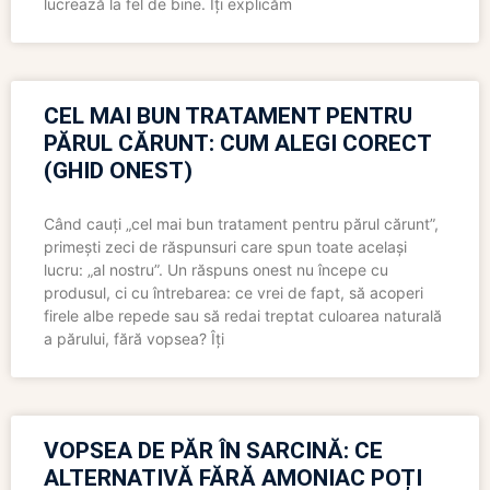
lucrează la fel de bine. Îți explicăm
CEL MAI BUN TRATAMENT PENTRU
PĂRUL CĂRUNT: CUM ALEGI CORECT
(GHID ONEST)
Când cauți „cel mai bun tratament pentru părul cărunt”,
primești zeci de răspunsuri care spun toate același
lucru: „al nostru”. Un răspuns onest nu începe cu
produsul, ci cu întrebarea: ce vrei de fapt, să acoperi
firele albe repede sau să redai treptat culoarea naturală
a părului, fără vopsea? Îți
VOPSEA DE PĂR ÎN SARCINĂ: CE
ALTERNATIVĂ FĂRĂ AMONIAC POȚI