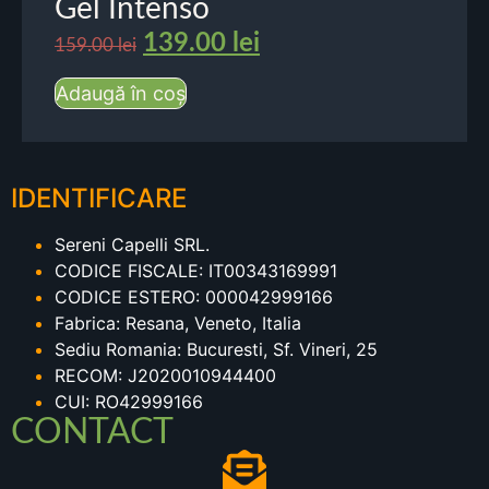
Gel Intenso
139.00
lei
159.00
lei
Adaugă în coș
IDENTIFICARE
Sereni Capelli SRL.
CODICE FISCALE: IT00343169991
CODICE ESTERO: 000042999166
Fabrica: Resana, Veneto, Italia
Sediu Romania: Bucuresti, Sf. Vineri, 25
RECOM: J2020010944400
CUI: RO42999166
CONTACT