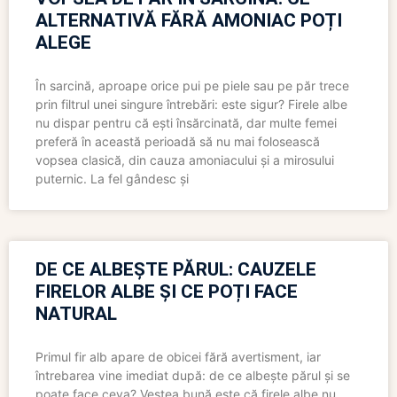
ALTERNATIVĂ FĂRĂ AMONIAC POȚI
ALEGE
În sarcină, aproape orice pui pe piele sau pe păr trece
prin filtrul unei singure întrebări: este sigur? Firele albe
nu dispar pentru că ești însărcinată, dar multe femei
preferă în această perioadă să nu mai folosească
vopsea clasică, din cauza amoniacului și a mirosului
puternic. La fel gândesc și
DE CE ALBEȘTE PĂRUL: CAUZELE
FIRELOR ALBE ȘI CE POȚI FACE
NATURAL
Primul fir alb apare de obicei fără avertisment, iar
întrebarea vine imediat după: de ce albește părul și se
poate face ceva? Vestea bună este că firele albe nu