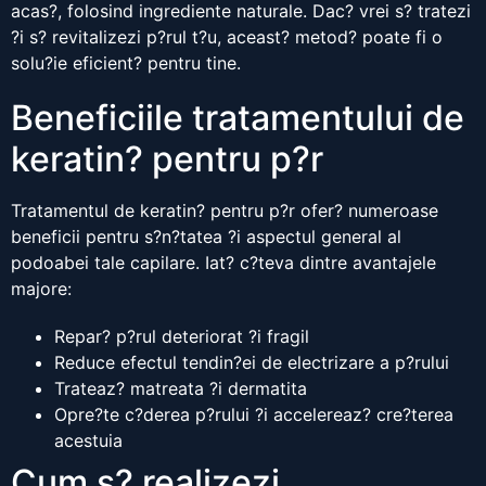
acas?, folosind ingrediente naturale. Dac? vrei s? tratezi
?i s? revitalizezi p?rul t?u, aceast? metod? poate fi o
solu?ie eficient? pentru tine.
Beneficiile tratamentului de
keratin? pentru p?r
Tratamentul de keratin? pentru p?r ofer? numeroase
beneficii pentru s?n?tatea ?i aspectul general al
podoabei tale capilare. Iat? c?teva dintre avantajele
majore:
Repar? p?rul deteriorat ?i fragil
Reduce efectul tendin?ei de electrizare a p?rului
Trateaz? matreata ?i dermatita
Opre?te c?derea p?rului ?i accelereaz? cre?terea
acestuia
Cum s? realizezi