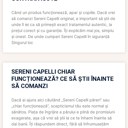
Când un produs funcționează, apar și copiile. Dacă vrei
să comanzi Sereni Capelli original, e important să știi de
unde îl iei ca să primești exact tratamentul autentic, la
prețul corect și cu garanție. Îți explicăm mai jos, simplu
și onest. De unde cumperi Sereni Capelli în siguranță
Singurul loc
SERENI CAPELLI CHIAR
FUNCȚIONEAZĂ? CE SĂ ȘTII ÎNAINTE
SĂ COMANZI
Dacă ai ajuns aici căutând „Sereni Capelli păreri” sau
„chiar funcționează”, scepticismul tău este normal și
sănătos. Piața de îngrijire a părului e plină de promisiuni
exagerate, așa că vrei să știi la ce te înhami înainte să
dai banii. Îți răspundem direct, fără să înfrumusețăm