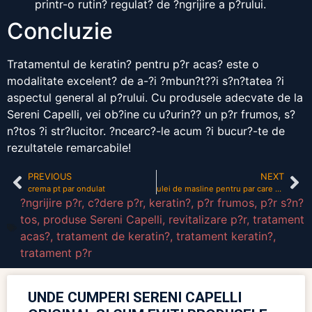
printr-o rutin? regulat? de ?ngrijire a p?rului.
Concluzie
Tratamentul de keratin? pentru p?r acas? este o
modalitate excelent? de a-?i ?mbun?t??i s?n?tatea ?i
aspectul general al p?rului. Cu produsele adecvate de la
Sereni Capelli, vei ob?ine cu u?urin?? un p?r frumos, s?
n?tos ?i str?lucitor. ?ncearc?-le acum ?i bucur?-te de
rezultatele remarcabile!
PREVIOUS
NEXT
crema pt par ondulat
ulei de masline pentru par care cade
?ngrijire p?r
,
c?dere p?r
,
keratin?
,
p?r frumos
,
p?r s?n?
tos
,
produse Sereni Capelli
,
revitalizare p?r
,
tratament
acas?
,
tratament de keratin?
,
tratament keratin?
,
tratament p?r
UNDE CUMPERI SERENI CAPELLI