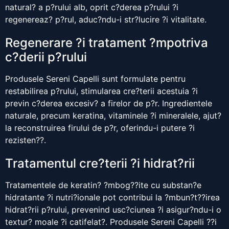
natural? a p?rului alb, oprit c?derea p?rului ?i
regenereaz? p?rul, aduc?ndu-i str?lucire ?i vitalitate.
Regenerare ?i tratament ?mpotriva
c?derii p?rului
Produsele Sereni Capelli sunt formulate pentru
restabilirea p?rului, stimularea cre?terii acestuia ?i
previn c?derea excesiv? a firelor de p?r. Ingredientele
naturale, precum keratina, vitaminele ?i mineralele, ajut?
la reconstruirea firului de p?r, oferindu-i putere ?i
rezisten??.
Tratamentul cre?terii ?i hidrat?rii
Tratamentele de keratin? ?mbog??ite cu substan?e
hidratante ?i nutri?ionale pot contribui la ?mbun?t??irea
hidrat?rii p?rului, prevenind usc?ciunea ?i asigur?ndu-i o
textur? moale ?i catifelat?. Produsele Sereni Capelli ??i