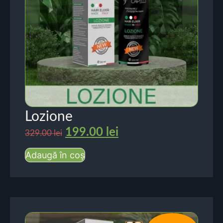
Lozione
199.00
lei
329.00
lei
Adaugă în coș