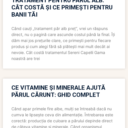
TRATAMENT PENTRU PĂRUL ALB:
CÂT COSTĂ ȘI CE PRIMEȘTI PENTRU
BANII TĂI
Când cauți „tratament păr alb preț”, vrei un răspuns
direct, nu o pagină care ascunde costul până la final. Îți
dăm mai jos prețurile clare, ce primești pentru fiecare
produs și cum alegi fără să plătești mai mult decât ai
nevoie. Cât costă tratamentul Sereni Capelli Gama
noastră are trei
CE VITAMINE ȘI MINERALE AJUTĂ
PĂRUL CĂRUNT: GHID COMPLET
Când apar primele fire albe, mulți se întreabă dacă nu
cumva le lipsește ceva din alimentație. Întrebarea este
corectă: producția de culoare a părului depinde direct
de câteva vitamine și minerale. Când organismul