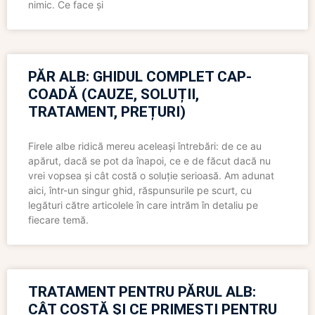
nimic. Ce face și
PĂR ALB: GHIDUL COMPLET CAP-
COADĂ (CAUZE, SOLUȚII,
TRATAMENT, PREȚURI)
Firele albe ridică mereu aceleași întrebări: de ce au
apărut, dacă se pot da înapoi, ce e de făcut dacă nu
vrei vopsea și cât costă o soluție serioasă. Am adunat
aici, într-un singur ghid, răspunsurile pe scurt, cu
legături către articolele în care intrăm în detaliu pe
fiecare temă.
TRATAMENT PENTRU PĂRUL ALB:
CÂT COSTĂ ȘI CE PRIMEȘTI PENTRU