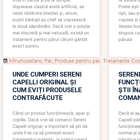
Vopseaua clasică arată artificial, se
Poate ești 
vede rădăcina imediat și, sincer,
riști, sau 
puțini bărbați au chef să vopsească
vopsea și 
la două săptămâni. Dacă vrei o soluție
Vestea bu
mai discretă și mai naturală, există un
singura ca
tratament pentru părul cărunt gândit
părului
exact pentru
Infrumusetare
,
Par
,
Produse pentru par
,
Tratamente Co
UNDE CUMPERI SERENI
SERENI
CAPELLI ORIGINAL ȘI
FUNCȚ
CUM EVIȚI PRODUSELE
ȘTII Î
CONTRAFĂCUTE
COMAN
Când un produs funcționează, apar și
Dacă ai aj
copiile. Dacă vrei să comanzi Sereni
Capelli păr
Capelli original, e important să știi de
funcționea
unde îl iei ca să primești exact
normal și s
tratamentul autentic, la prețul corect
părului e p