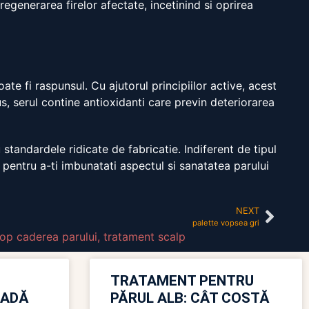
 regenerarea firelor afectate, incetinind si oprirea
ate fi raspunsul. Cu ajutorul principiilor active, acest
lus, serul contine antioxidanti care previn deteriorarea
standardele ridicate de fabricatie. Indiferent de tipul
 pentru a-ti imbunatati aspectul si sanatatea parului
NEXT
palette vopsea gri
top caderea parului
,
tratament scalp
TRATAMENT PENTRU
OADĂ
PĂRUL ALB: CÂT COSTĂ