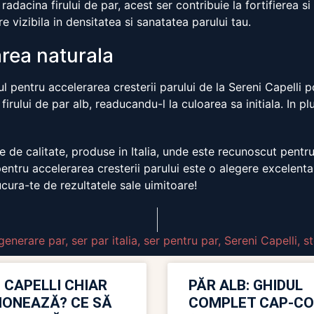
radacina firului de par, acest ser contribuie la fortifierea si
e vizibila in densitatea si sanatatea parului tau.
area naturala
ul pentru accelerarea cresterii parului de la Sereni Capelli po
firului de par alb, readucandu-l la culoarea sa initiala. In p
 de calitate, produse in Italia, unde este recunoscut pentru 
entru accelerarea cresterii parului este o alegere excelenta
ura-te de rezultatele sale uimitoare!
generare par
,
ser par italia
,
ser pentru par
,
Sereni Capelli
,
s
 CAPELLI CHIAR
PĂR ALB: GHIDUL
IONEAZĂ? CE SĂ
COMPLET CAP-C