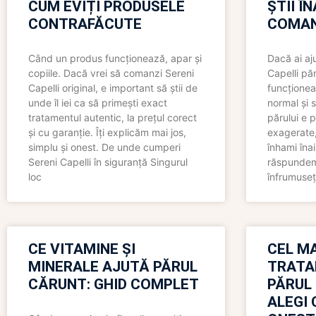
CUM EVIȚI PRODUSELE
ȘTII Î
CONTRAFĂCUTE
COMAN
Când un produs funcționează, apar și
Dacă ai aj
copiile. Dacă vrei să comanzi Sereni
Capelli păr
Capelli original, e important să știi de
funcționea
unde îl iei ca să primești exact
normal și s
tratamentul autentic, la prețul corect
părului e p
și cu garanție. Îți explicăm mai jos,
exagerate, 
simplu și onest. De unde cumperi
înhami înai
Sereni Capelli în siguranță Singurul
răspundem 
loc
înfrumuseț
CE VITAMINE ȘI
CEL MA
MINERALE AJUTĂ PĂRUL
TRATA
CĂRUNT: GHID COMPLET
PĂRUL
ALEGI 