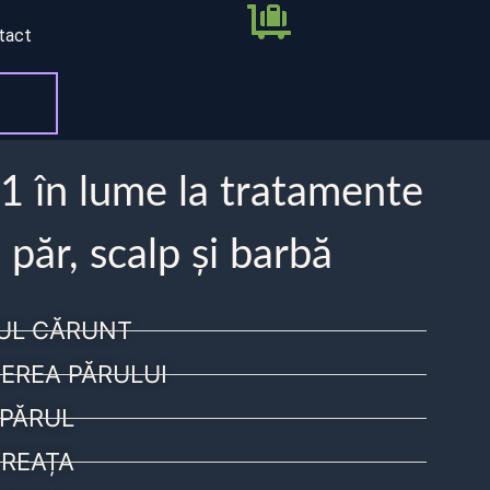
tact
 1 în lume la tratamente
 păr, scalp și barbă
UL CĂRUNT
EREA PĂRULUI
PĂRUL
REAȚA