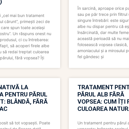
)
În sarcină, aproape orice pu
sau pe păr trece prin filtrul
 „cel mai bun tratament
singure întrebări: este sigur
ul cărunt”, primești zeci de
albe nu dispar pentru că eș
 care spun toate același
însărcinată, dar multe femei
 nostru”. Un răspuns onest nu
această perioadă să nu ma
produsul, ci cu întrebarea:
folosească vopsea clasică,
fapt, să acoperi firele albe
amoniacului și a mirosului p
 să redai treptat culoarea
fel gândesc și
părului, fără vopsea? Îți
NATIVĂ LA
TRATAMENT PEN
A PENTRU PĂRUL
PĂRUL ALB FĂRĂ
T: BLÂNDĂ, FĂRĂ
VOPSEA: CUM ÎȚI 
AC
CULOAREA NATUR
bosit să tot vopsești. Poate
Un tratament pentru părul 
scalpul de fiecare dată.
vopsește: hrănește scalpul 