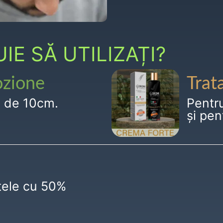
E SĂ UTILIZAȚI?
ozione
Trat
g de 10cm.
Pentr
și pen
ctele cu 50%