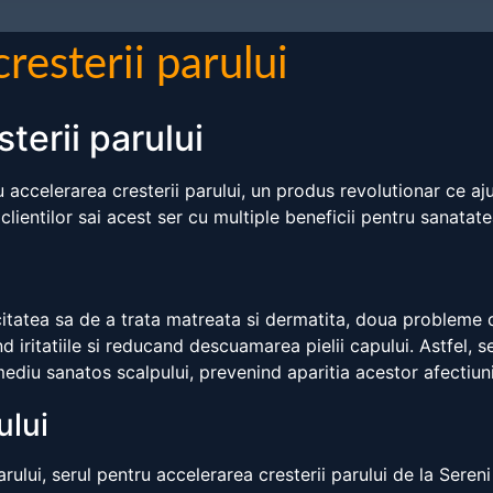
resterii parului
terii parului
u accelerarea cresterii parului, un produs revolutionar ce aju
clientilor sai acest ser cu multiple beneficii pentru sanatate
a
itatea sa de a trata matreata si dermatita, doua probleme des
d iritatiile si reducand descuamarea pielii capului. Astfel, s
mediu sanatos scalpului, prevenind aparitia acestor afectiuni 
ului
lui, serul pentru accelerarea cresterii parului de la Sereni 