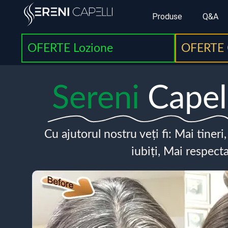
Produse
Q&A
OFERTE Lozione
OFERTE 
Sereni
Capel
Cu ajutorul nostru veți fi: Mai tineri
iubiți, Mai respecta