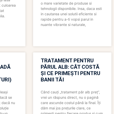
o mare varietate de produse si
t culoarea
tehnologii disponibile. Insa, daca esti
tat
in cautarea unei solutii eficiente si
lia.
rapide pentru a-ti vopsi parul in
nuante vibrante si naturale,
TRATAMENT PENTRU
OADĂ
PĂRUL ALB: CÂT COSTĂ
ȘI CE PRIMEȘTI PENTRU
URI)
BANII TĂI
leași
Când cauți „tratament păr alb preț”,
 dacă se
vrei un răspuns direct, nu o pagină
t dacă nu
care ascunde costul până la final. Îți
oluție
dăm mai jos prețurile clare, ce
tr-un
primești pentru fiecare produs și cum