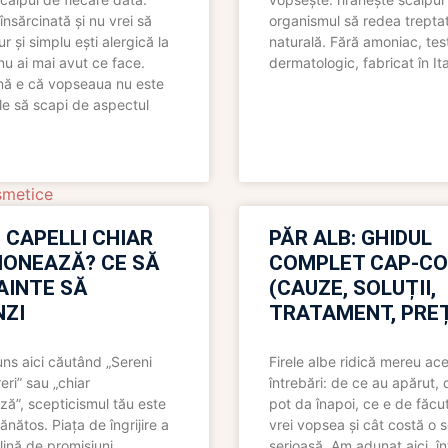
însărcinată și nu vrei să
organismul să redea trepta
pur și simplu ești alergică la
naturală. Fără amoniac, tes
nu ai mai avut ce face.
dermatologic, fabricat în Ita
nă e că vopseaua nu este
le să scapi de aspectul
smetice
 CAPELLI CHIAR
PĂR ALB: GHIDUL
IONEAZĂ? CE SĂ
COMPLET CAP-C
NAINTE SĂ
(CAUZE, SOLUȚII,
ZI
TRATAMENT, PREȚ
uns aici căutând „Sereni
Firele albe ridică mereu ace
eri” sau „chiar
întrebări: de ce au apărut,
ză”, scepticismul tău este
pot da înapoi, ce e de făcu
ănătos. Piața de îngrijire a
vrei vopsea și cât costă o s
lină de promisiuni
serioasă. Am adunat aici, în