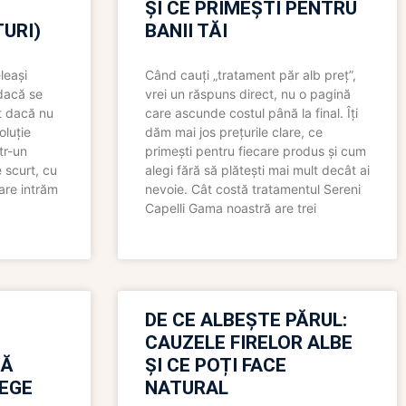
ȘI CE PRIMEȘTI PENTRU
URI)
BANII TĂI
leași
Când cauți „tratament păr alb preț”,
 dacă se
vrei un răspuns direct, nu o pagină
t dacă nu
care ascunde costul până la final. Îți
oluție
dăm mai jos prețurile clare, ce
tr-un
primești pentru fiecare produs și cum
 scurt, cu
alegi fără să plătești mai mult decât ai
care intrăm
nevoie. Cât costă tratamentul Sereni
Capelli Gama noastră are trei
N
DE CE ALBEȘTE PĂRUL:
CAUZELE FIRELOR ALBE
RĂ
ȘI CE POȚI FACE
LEGE
NATURAL