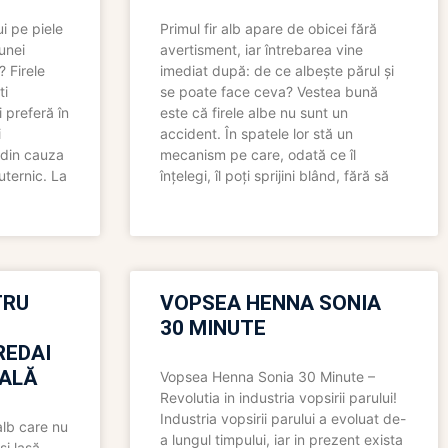
i pe piele
Primul fir alb apare de obicei fără
 unei
avertisment, iar întrebarea vine
? Firele
imediat după: de ce albește părul și
ti
se poate face ceva? Vestea bună
 preferă în
este că firele albe nu sunt un
i
accident. În spatele lor stă un
 din cauza
mecanism pe care, odată ce îl
uternic. La
înțelegi, îl poți sprijini blând, fără să
TRU
VOPSEA HENNA SONIA
30 MINUTE
REDAI
ALĂ
Vopsea Henna Sonia 30 Minute –
Revolutia in industria vopsirii parului!
Industria vopsirii parului a evoluat de-
alb care nu
a lungul timpului, iar in prezent exista
și lasă