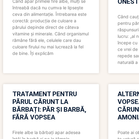
ONEST
Când apar primele fire albe, mulți se
întreabă dacă nu cumva le lipsește
ceva din alimentație. Întrebarea este
Când cauți
corectă: producția de culoare a
pentru păr
părului depinde direct de câteva
răspunsuri
vitamine și minerale. Când organismul
lucru: „al
rămâne fără ele, celulele care dau
începe cu 
culoare firului nu mai lucrează la fel
ce vrei de 
de bine. Îți explicăm
repede sau
naturală a 
TRATAMENT PENTRU
ALTER
PĂRUL CĂRUNT LA
VOPSE
BĂRBAȚI: PĂR ȘI BARBĂ,
CĂRUN
FĂRĂ VOPSEA
AMONI
Firele albe la bărbați apar adesea
Poate ai o
întâi în barbă și pe la tâmple.
te ustură 