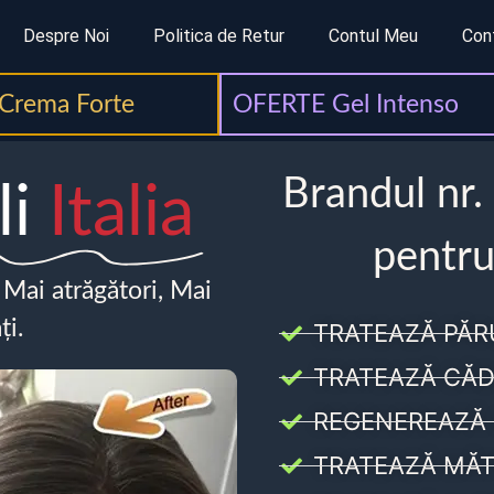
Despre Noi
Politica de Retur
Contul Meu
Con
Crema Forte
OFERTE Gel Intenso
Brandul nr.
li
Italia
pentru
, Mai atrăgători, Mai
ți.
TRATEAZĂ PĂR
TRATEAZĂ CĂD
REGENEREAZĂ 
TRATEAZĂ MĂT