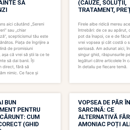
NAINTE SĂ
(CAUZE, SOLUȚII,
ZI
TRATAMENT, PREȚ
uns aici căutând „Sereni
Firele albe ridică mereu ace
eri” sau „chiar
întrebări: de ce au apărut,
ză”, scepticismul tău este
pot da înapoi, ce e de făcu
ănătos. Piața de îngrijire a
vrei vopsea și cât costă o s
lină de promisiuni
serioasă. Am adunat aici, în
așa că vrei să știi la ce te
singur ghid, răspunsurile pe
nte să dai banii. Îți
legături către articolele în 
direct, fără să
în detaliu pe fiecare temă.
ăm nimic. Ce face și
I BUN
VOPSEA DE PĂR Î
MENT PENTRU
SARCINĂ: CE
 CĂRUNT: CUM
ALTERNATIVĂ FĂ
CORECT (GHID
AMONIAC POȚI A