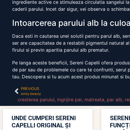
ingrediente active ce stimuleaza circulatia sangelui la 
caderii parului. Incet dar sigur, vei observa o schimbar
Intoarcerea parului alb la culo
Daca esti in cautarea unei solutii pentru parul alb, ser
ser are capacitatea de a restabili pigmentul natural al 
firului si previn aparitia parului alb prematur.
Pe langa aceste beneficii, Sereni Capelli ofera produse
de par sau de problemele cu care te confrunti, serul p
tau. Descopera si tu acum acest produs minunat si buc
PREVIOUS
emily beauty
cresterea parului
,
ingrijire par
,
matreata
,
par alb
,
re
UNDE CUMPERI SERENI
SERENI
CAPELLI ORIGINAL ȘI
FUNCȚ