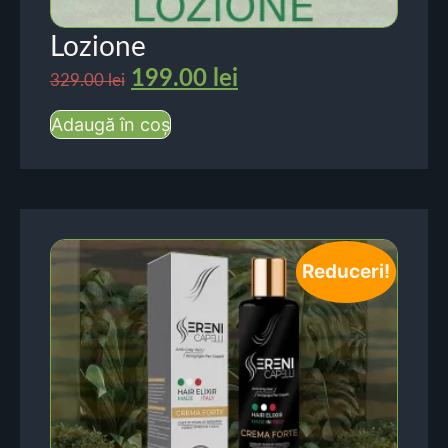
Lozione
199.00
lei
329.00
lei
Adaugă în coș
Reduceri!