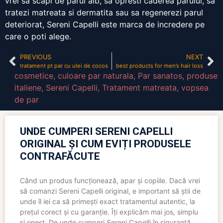
vrei sa scapi de parul alb, sa opresti caderea parului, sa
tratezi matreata si dermatita sau sa regenerezi parul
deteriorat, Sereni Capelli este marca de incredere pe
care o poti alege.
PREVIOUS
NEXT
tratament pt par cu ulei de cocos
best products for men’s hair loss
cosmetice
,
culoare par naturala
,
Par sanatos
,
produse
italiene
,
Sereni Capelli
,
Tratament matreata
,
vopsea
de par
UNDE CUMPERI SERENI CAPELLI
ORIGINAL ȘI CUM EVIȚI PRODUSELE
CONTRAFĂCUTE
Când un produs funcționează, apar și copiile. Dacă vrei
să comanzi Sereni Capelli original, e important să știi de
unde îl iei ca să primești exact tratamentul autentic, la
prețul corect și cu garanție. Îți explicăm mai jos, simplu
și onest. De unde cumperi Sereni Capelli în siguranță