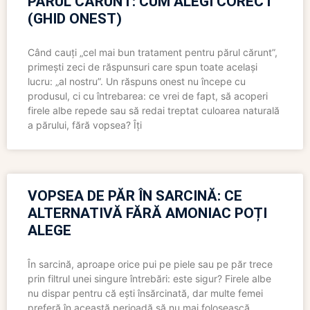
PĂRUL CĂRUNT: CUM ALEGI CORECT
(GHID ONEST)
Când cauți „cel mai bun tratament pentru părul cărunt”,
primești zeci de răspunsuri care spun toate același
lucru: „al nostru”. Un răspuns onest nu începe cu
produsul, ci cu întrebarea: ce vrei de fapt, să acoperi
firele albe repede sau să redai treptat culoarea naturală
a părului, fără vopsea? Îți
VOPSEA DE PĂR ÎN SARCINĂ: CE
ALTERNATIVĂ FĂRĂ AMONIAC POȚI
ALEGE
În sarcină, aproape orice pui pe piele sau pe păr trece
prin filtrul unei singure întrebări: este sigur? Firele albe
nu dispar pentru că ești însărcinată, dar multe femei
preferă în această perioadă să nu mai folosească