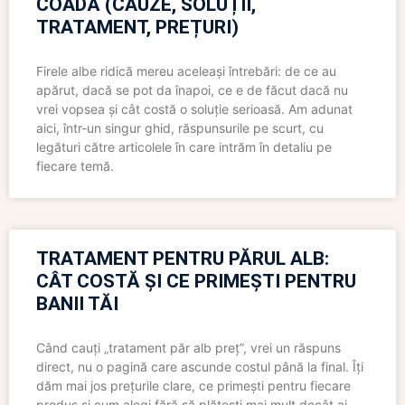
COADĂ (CAUZE, SOLUȚII,
TRATAMENT, PREȚURI)
Firele albe ridică mereu aceleași întrebări: de ce au
apărut, dacă se pot da înapoi, ce e de făcut dacă nu
vrei vopsea și cât costă o soluție serioasă. Am adunat
aici, într-un singur ghid, răspunsurile pe scurt, cu
legături către articolele în care intrăm în detaliu pe
fiecare temă.
TRATAMENT PENTRU PĂRUL ALB:
CÂT COSTĂ ȘI CE PRIMEȘTI PENTRU
BANII TĂI
Când cauți „tratament păr alb preț”, vrei un răspuns
direct, nu o pagină care ascunde costul până la final. Îți
dăm mai jos prețurile clare, ce primești pentru fiecare
produs și cum alegi fără să plătești mai mult decât ai