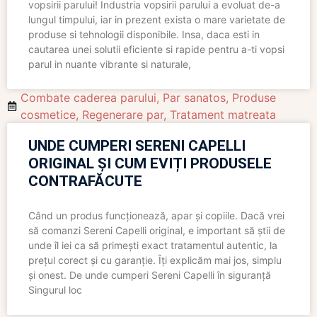
vopsirii parului! Industria vopsirii parului a evoluat de-a
lungul timpului, iar in prezent exista o mare varietate de
produse si tehnologii disponibile. Insa, daca esti in
cautarea unei solutii eficiente si rapide pentru a-ti vopsi
parul in nuante vibrante si naturale,
Combate caderea parului
,
Par sanatos
,
Produse
cosmetice
,
Regenerare par
,
Tratament matreata
UNDE CUMPERI SERENI CAPELLI
ORIGINAL ȘI CUM EVIȚI PRODUSELE
CONTRAFĂCUTE
Când un produs funcționează, apar și copiile. Dacă vrei
să comanzi Sereni Capelli original, e important să știi de
unde îl iei ca să primești exact tratamentul autentic, la
prețul corect și cu garanție. Îți explicăm mai jos, simplu
și onest. De unde cumperi Sereni Capelli în siguranță
Singurul loc