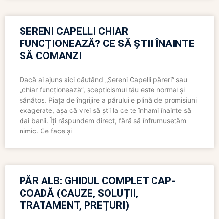
SERENI CAPELLI CHIAR
FUNCȚIONEAZĂ? CE SĂ ȘTII ÎNAINTE
SĂ COMANZI
Dacă ai ajuns aici căutând „Sereni Capelli păreri” sau
„chiar funcționează”, scepticismul tău este normal și
sănătos. Piața de îngrijire a părului e plină de promisiuni
exagerate, așa că vrei să știi la ce te înhami înainte să
dai banii. Îți răspundem direct, fără să înfrumusețăm
nimic. Ce face și
PĂR ALB: GHIDUL COMPLET CAP-
COADĂ (CAUZE, SOLUȚII,
TRATAMENT, PREȚURI)