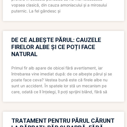
vopsea clasică, din cauza amoniacului și a mirosului
puternic. La fel gândesc și
DE CE ALBEȘTE PĂRUL: CAUZELE
FIRELOR ALBE ȘI CE POȚI FACE
NATURAL
Primul fir alb apare de obicei fără avertisment, iar
întrebarea vine imediat după: de ce albește părul și se
poate face ceva? Vestea bună este că firele albe nu
sunt un accident. În spatele lor stă un mecanism pe
care, odată ce îl înțelegi, îl poți sprijini blând, fără să
TRATAMENT PENTRU PĂRUL CĂRUNT