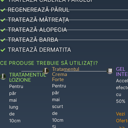
REGENEREAZĂ PĂRUL
TRATEAZĂ MĂTREAȚA
TRATEAZĂ ALOPECIA
TRATEAZĂ BARBA
TRATEAZĂ DERMATITA
CE PRODUSE TREBUIE SĂ UTILIZAȚI?
Tratamentul
GEL
Crema
INT
TRATAMENTUL
Forte
LOZIONE
Acce
Pentru
Pentru
efect
păr
păr
cu
mai
mai
50%
scurt
lung
de
de
Vezi
10cm
10cm
Ofert
Si
>>