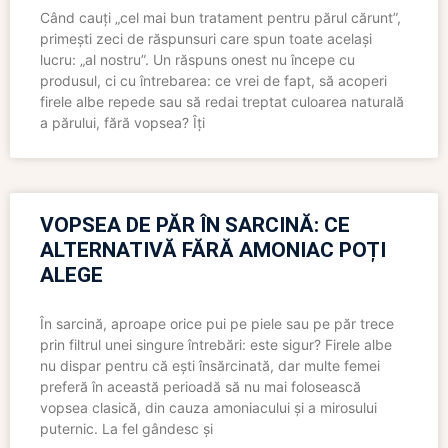
Când cauți „cel mai bun tratament pentru părul cărunt”,
primești zeci de răspunsuri care spun toate același
lucru: „al nostru”. Un răspuns onest nu începe cu
produsul, ci cu întrebarea: ce vrei de fapt, să acoperi
firele albe repede sau să redai treptat culoarea naturală
a părului, fără vopsea? Îți
VOPSEA DE PĂR ÎN SARCINĂ: CE
ALTERNATIVĂ FĂRĂ AMONIAC POȚI
ALEGE
În sarcină, aproape orice pui pe piele sau pe păr trece
prin filtrul unei singure întrebări: este sigur? Firele albe
nu dispar pentru că ești însărcinată, dar multe femei
preferă în această perioadă să nu mai folosească
vopsea clasică, din cauza amoniacului și a mirosului
puternic. La fel gândesc și