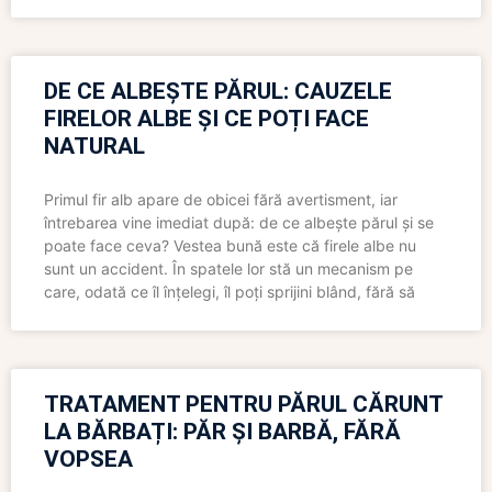
DE CE ALBEȘTE PĂRUL: CAUZELE
FIRELOR ALBE ȘI CE POȚI FACE
NATURAL
Primul fir alb apare de obicei fără avertisment, iar
întrebarea vine imediat după: de ce albește părul și se
poate face ceva? Vestea bună este că firele albe nu
sunt un accident. În spatele lor stă un mecanism pe
care, odată ce îl înțelegi, îl poți sprijini blând, fără să
TRATAMENT PENTRU PĂRUL CĂRUNT
LA BĂRBAȚI: PĂR ȘI BARBĂ, FĂRĂ
VOPSEA