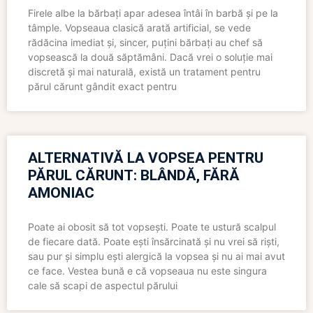
Firele albe la bărbați apar adesea întâi în barbă și pe la
tâmple. Vopseaua clasică arată artificial, se vede
rădăcina imediat și, sincer, puțini bărbați au chef să
vopsească la două săptămâni. Dacă vrei o soluție mai
discretă și mai naturală, există un tratament pentru
părul cărunt gândit exact pentru
ALTERNATIVĂ LA VOPSEA PENTRU
PĂRUL CĂRUNT: BLÂNDĂ, FĂRĂ
AMONIAC
Poate ai obosit să tot vopsești. Poate te ustură scalpul
de fiecare dată. Poate ești însărcinată și nu vrei să riști,
sau pur și simplu ești alergică la vopsea și nu ai mai avut
ce face. Vestea bună e că vopseaua nu este singura
cale să scapi de aspectul părului