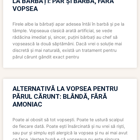
LA BĂRBAȚI: PĂR ȘI BARBĂ, FĂRĂ
VOPSEA
Firele albe la bărbați apar adesea întâi în barbă și pe la
tâmple. Vopseaua clasică arată artificial, se vede
rădăcina imediat și, sincer, puțini bărbați au chef să
vopsească la două săptămâni. Dacă vrei o soluție mai
discretă și mai naturală, există un tratament pentru
părul cărunt gândit exact pentru
ALTERNATIVĂ LA VOPSEA PENTRU
PĂRUL CĂRUNT: BLÂNDĂ, FĂRĂ
AMONIAC
Poate ai obosit să tot vopsești. Poate te ustură scalpul
de fiecare dată. Poate ești însărcinată și nu vrei să riști,
sau pur și simplu ești alergică la vopsea și nu ai mai avut
ce face. Vestea bună e că vopseaua nu este singura