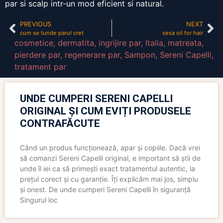
par si scalp intr-un mod eficient si natural.
PREVIOUS
NEXT
cum se tunde parul cret
sesa oil for hair
cosmetice
,
dermatita
,
ingrijire par
,
Italia
,
matreata
,
pierdere par
,
regenerare par
,
Sampon
,
Sereni Capelli
,
tratament par
UNDE CUMPERI SERENI CAPELLI
ORIGINAL ȘI CUM EVIȚI PRODUSELE
CONTRAFĂCUTE
Când un produs funcționează, apar și copiile. Dacă vrei
să comanzi Sereni Capelli original, e important să știi de
unde îl iei ca să primești exact tratamentul autentic, la
prețul corect și cu garanție. Îți explicăm mai jos, simplu
și onest. De unde cumperi Sereni Capelli în siguranță
Singurul loc