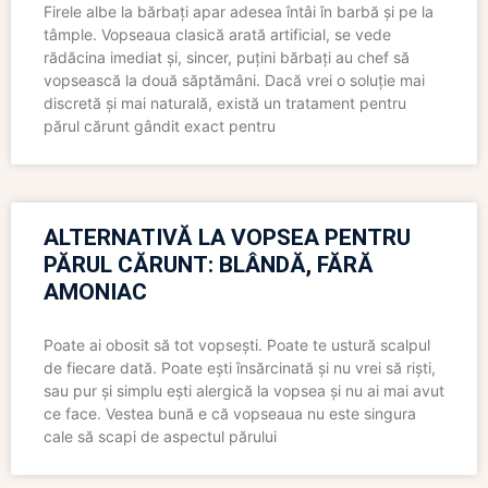
Firele albe la bărbați apar adesea întâi în barbă și pe la
tâmple. Vopseaua clasică arată artificial, se vede
rădăcina imediat și, sincer, puțini bărbați au chef să
vopsească la două săptămâni. Dacă vrei o soluție mai
discretă și mai naturală, există un tratament pentru
părul cărunt gândit exact pentru
ALTERNATIVĂ LA VOPSEA PENTRU
PĂRUL CĂRUNT: BLÂNDĂ, FĂRĂ
AMONIAC
Poate ai obosit să tot vopsești. Poate te ustură scalpul
de fiecare dată. Poate ești însărcinată și nu vrei să riști,
sau pur și simplu ești alergică la vopsea și nu ai mai avut
ce face. Vestea bună e că vopseaua nu este singura
cale să scapi de aspectul părului