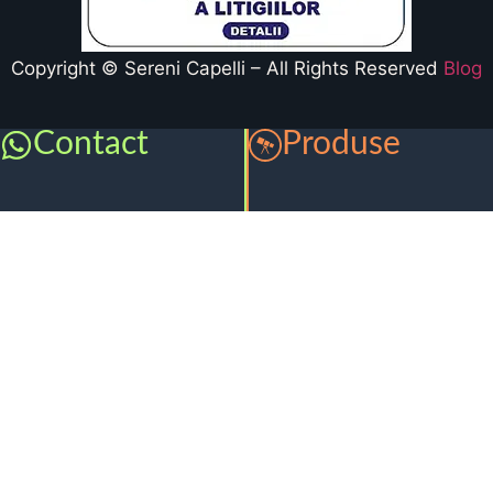
Copyright © Sereni Capelli – All Rights Reserved
Blog
Contact
Produse