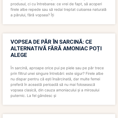
produsul, ci cu întrebarea: ce vrei de fapt, să acoperi
firele albe repede sau să redai treptat culoarea naturală
a părului, fără vopsea? Îți
VOPSEA DE PĂR ÎN SARCINĂ: CE
ALTERNATIVĂ FĂRĂ AMONIAC POȚI
ALEGE
În sarcină, aproape orice pui pe piele sau pe păr trece
prin filtrul unei singure întrebări: este sigur? Firele albe
nu dispar pentru că ești însărcinată, dar multe femei
preferă în această perioadă să nu mai folosească
vopsea clasică, din cauza amoniacului și a mirosului
puternic. La fel gândesc și