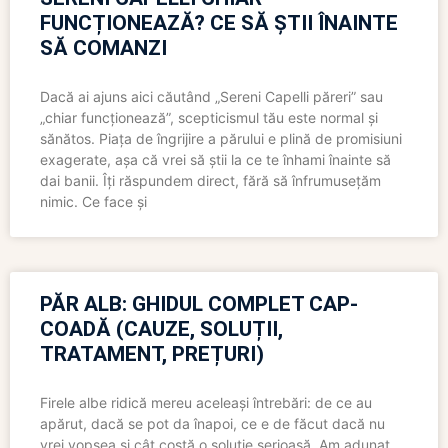
FUNCȚIONEAZĂ? CE SĂ ȘTII ÎNAINTE
SĂ COMANZI
Dacă ai ajuns aici căutând „Sereni Capelli păreri” sau
„chiar funcționează”, scepticismul tău este normal și
sănătos. Piața de îngrijire a părului e plină de promisiuni
exagerate, așa că vrei să știi la ce te înhami înainte să
dai banii. Îți răspundem direct, fără să înfrumusețăm
nimic. Ce face și
PĂR ALB: GHIDUL COMPLET CAP-
COADĂ (CAUZE, SOLUȚII,
TRATAMENT, PREȚURI)
Firele albe ridică mereu aceleași întrebări: de ce au
apărut, dacă se pot da înapoi, ce e de făcut dacă nu
vrei vopsea și cât costă o soluție serioasă. Am adunat