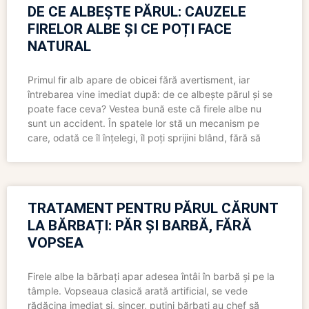
DE CE ALBEȘTE PĂRUL: CAUZELE
FIRELOR ALBE ȘI CE POȚI FACE
NATURAL
Primul fir alb apare de obicei fără avertisment, iar
întrebarea vine imediat după: de ce albește părul și se
poate face ceva? Vestea bună este că firele albe nu
sunt un accident. În spatele lor stă un mecanism pe
care, odată ce îl înțelegi, îl poți sprijini blând, fără să
TRATAMENT PENTRU PĂRUL CĂRUNT
LA BĂRBAȚI: PĂR ȘI BARBĂ, FĂRĂ
VOPSEA
Firele albe la bărbați apar adesea întâi în barbă și pe la
tâmple. Vopseaua clasică arată artificial, se vede
rădăcina imediat și, sincer, puțini bărbați au chef să