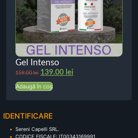
Gel Intenso
139.00
lei
159.00
lei
Adaugă în coș
IDENTIFICARE
Sereni Capelli SRL.
CODICE FISCALE: IT00343169991