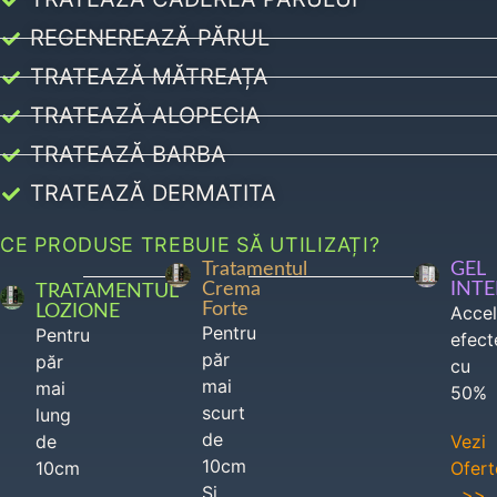
REGENEREAZĂ PĂRUL
TRATEAZĂ MĂTREAȚA
TRATEAZĂ ALOPECIA
TRATEAZĂ BARBA
TRATEAZĂ DERMATITA
CE PRODUSE TREBUIE SĂ UTILIZAȚI?
Tratamentul
GEL
Crema
INT
TRATAMENTUL
Forte
LOZIONE
Acce
Pentru
Pentru
efect
păr
păr
cu
mai
mai
50%
scurt
lung
de
de
Vezi
10cm
10cm
Ofert
Si
>>