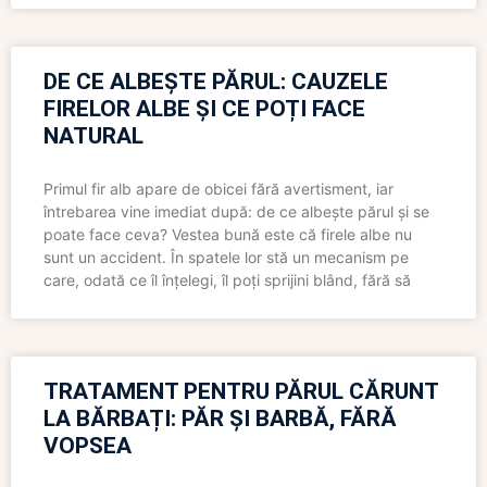
DE CE ALBEȘTE PĂRUL: CAUZELE
FIRELOR ALBE ȘI CE POȚI FACE
NATURAL
Primul fir alb apare de obicei fără avertisment, iar
întrebarea vine imediat după: de ce albește părul și se
poate face ceva? Vestea bună este că firele albe nu
sunt un accident. În spatele lor stă un mecanism pe
care, odată ce îl înțelegi, îl poți sprijini blând, fără să
TRATAMENT PENTRU PĂRUL CĂRUNT
LA BĂRBAȚI: PĂR ȘI BARBĂ, FĂRĂ
VOPSEA