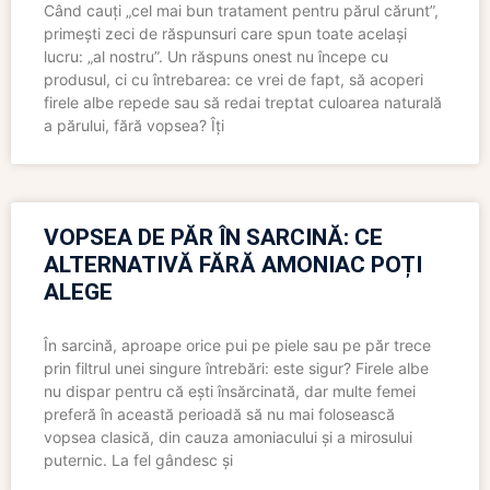
Când cauți „cel mai bun tratament pentru părul cărunt”,
primești zeci de răspunsuri care spun toate același
lucru: „al nostru”. Un răspuns onest nu începe cu
produsul, ci cu întrebarea: ce vrei de fapt, să acoperi
firele albe repede sau să redai treptat culoarea naturală
a părului, fără vopsea? Îți
VOPSEA DE PĂR ÎN SARCINĂ: CE
ALTERNATIVĂ FĂRĂ AMONIAC POȚI
ALEGE
În sarcină, aproape orice pui pe piele sau pe păr trece
prin filtrul unei singure întrebări: este sigur? Firele albe
nu dispar pentru că ești însărcinată, dar multe femei
preferă în această perioadă să nu mai folosească
vopsea clasică, din cauza amoniacului și a mirosului
puternic. La fel gândesc și