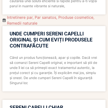
cautarea unei solutii eficiente si rapide pentru a-ti vopsi
parul in nuante vibrante si naturale,
Intretinere par
,
Par sanatos
,
Produse cosmetice
,
Remedii naturale
UNDE CUMPERI SERENI CAPELLI
ORIGINAL ȘI CUM EVIȚI PRODUSELE
CONTRAFĂCUTE
Când un produs funcționează, apar și copiile. Dacă vrei
să comanzi Sereni Capelli original, e important să știi de
unde îl iei ca să primești exact tratamentul autentic, la
prețul corect și cu garanție. Îți explicăm mai jos, simplu
și onest. De unde cumperi Sereni Capelli în siguranță
Singurul loc
SERENI CAPELLI CHIAR