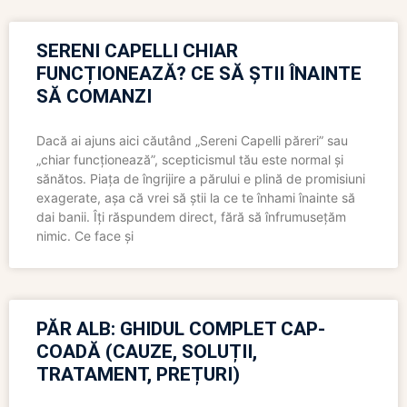
SERENI CAPELLI CHIAR
FUNCȚIONEAZĂ? CE SĂ ȘTII ÎNAINTE
SĂ COMANZI
Dacă ai ajuns aici căutând „Sereni Capelli păreri” sau
„chiar funcționează”, scepticismul tău este normal și
sănătos. Piața de îngrijire a părului e plină de promisiuni
exagerate, așa că vrei să știi la ce te înhami înainte să
dai banii. Îți răspundem direct, fără să înfrumusețăm
nimic. Ce face și
PĂR ALB: GHIDUL COMPLET CAP-
COADĂ (CAUZE, SOLUȚII,
TRATAMENT, PREȚURI)