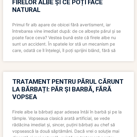
FIRELOR ALBE ȘI CE POȚI FACE
NATURAL
Primul fir alb apare de obicei fără avertisment, iar
întrebarea vine imediat după: de ce albește părul și se
poate face ceva? Vestea bună este că firele albe nu
sunt un accident. În spatele lor stă un mecanism pe
care, odată ce îl înțelegi, îl poți sprijini blând, fără să
TRATAMENT PENTRU PĂRUL CĂRUNT
LA BĂRBAȚI: PĂR ȘI BARBĂ, FĂRĂ
VOPSEA
Firele albe la bărbați apar adesea întâi în barbă și pe la
tâmple. Vopseaua clasică arată artificial, se vede
rădăcina imediat și, sincer, puțini bărbați au chef să
vopsească la două săptămâni. Dacă vrei o soluție mai