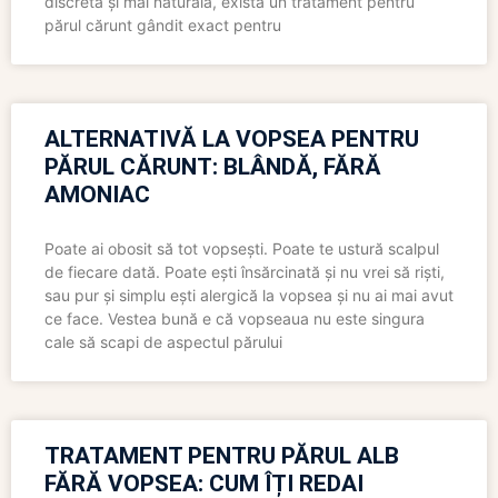
discretă și mai naturală, există un tratament pentru
părul cărunt gândit exact pentru
ALTERNATIVĂ LA VOPSEA PENTRU
PĂRUL CĂRUNT: BLÂNDĂ, FĂRĂ
AMONIAC
Poate ai obosit să tot vopsești. Poate te ustură scalpul
de fiecare dată. Poate ești însărcinată și nu vrei să riști,
sau pur și simplu ești alergică la vopsea și nu ai mai avut
ce face. Vestea bună e că vopseaua nu este singura
cale să scapi de aspectul părului
TRATAMENT PENTRU PĂRUL ALB
FĂRĂ VOPSEA: CUM ÎȚI REDAI