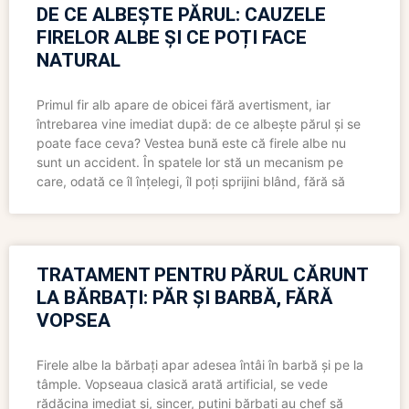
DE CE ALBEȘTE PĂRUL: CAUZELE
FIRELOR ALBE ȘI CE POȚI FACE
NATURAL
Primul fir alb apare de obicei fără avertisment, iar
întrebarea vine imediat după: de ce albește părul și se
poate face ceva? Vestea bună este că firele albe nu
sunt un accident. În spatele lor stă un mecanism pe
care, odată ce îl înțelegi, îl poți sprijini blând, fără să
TRATAMENT PENTRU PĂRUL CĂRUNT
LA BĂRBAȚI: PĂR ȘI BARBĂ, FĂRĂ
VOPSEA
Firele albe la bărbați apar adesea întâi în barbă și pe la
tâmple. Vopseaua clasică arată artificial, se vede
rădăcina imediat și, sincer, puțini bărbați au chef să