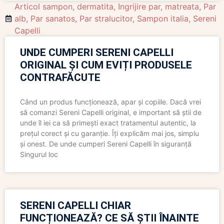
Articol sampon
,
dermatita
,
Ingrijire par
,
matreata
,
Par
alb
,
Par sanatos
,
Par stralucitor
,
Sampon italia
,
Sereni
Capelli
UNDE CUMPERI SERENI CAPELLI
ORIGINAL ȘI CUM EVIȚI PRODUSELE
CONTRAFĂCUTE
Când un produs funcționează, apar și copiile. Dacă vrei
să comanzi Sereni Capelli original, e important să știi de
unde îl iei ca să primești exact tratamentul autentic, la
prețul corect și cu garanție. Îți explicăm mai jos, simplu
și onest. De unde cumperi Sereni Capelli în siguranță
Singurul loc
SERENI CAPELLI CHIAR
FUNCȚIONEAZĂ? CE SĂ ȘTII ÎNAINTE