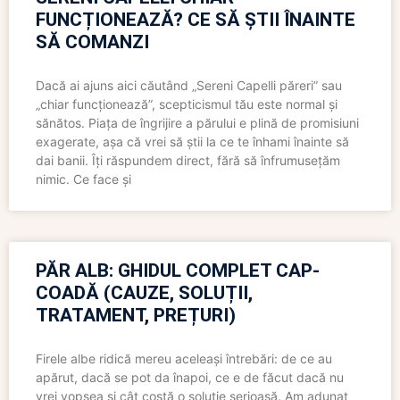
FUNCȚIONEAZĂ? CE SĂ ȘTII ÎNAINTE
SĂ COMANZI
Dacă ai ajuns aici căutând „Sereni Capelli păreri” sau
„chiar funcționează”, scepticismul tău este normal și
sănătos. Piața de îngrijire a părului e plină de promisiuni
exagerate, așa că vrei să știi la ce te înhami înainte să
dai banii. Îți răspundem direct, fără să înfrumusețăm
nimic. Ce face și
PĂR ALB: GHIDUL COMPLET CAP-
COADĂ (CAUZE, SOLUȚII,
TRATAMENT, PREȚURI)
Firele albe ridică mereu aceleași întrebări: de ce au
apărut, dacă se pot da înapoi, ce e de făcut dacă nu
vrei vopsea și cât costă o soluție serioasă. Am adunat