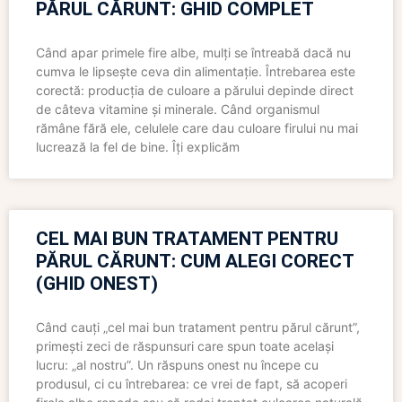
PĂRUL CĂRUNT: GHID COMPLET
Când apar primele fire albe, mulți se întreabă dacă nu
cumva le lipsește ceva din alimentație. Întrebarea este
corectă: producția de culoare a părului depinde direct
de câteva vitamine și minerale. Când organismul
rămâne fără ele, celulele care dau culoare firului nu mai
lucrează la fel de bine. Îți explicăm
CEL MAI BUN TRATAMENT PENTRU
PĂRUL CĂRUNT: CUM ALEGI CORECT
(GHID ONEST)
Când cauți „cel mai bun tratament pentru părul cărunt”,
primești zeci de răspunsuri care spun toate același
lucru: „al nostru”. Un răspuns onest nu începe cu
produsul, ci cu întrebarea: ce vrei de fapt, să acoperi