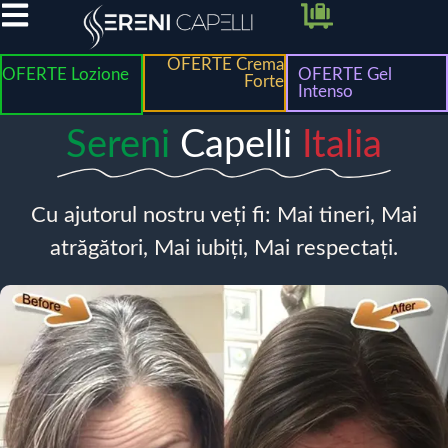
OFERTE Crema
OFERTE Lozione
OFERTE Gel
Forte
Intenso
Sereni
Capelli
Italia
Cu ajutorul nostru veți fi: Mai tineri, Mai
atrăgători, Mai iubiți, Mai respectați.