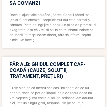
SĂ COMANZI
Dacă ai ajuns aici căutând „Sereni Capelli păreri” sau
„chiar funcționează”, scepticismul tău este normal și
sănătos. Piața de îngrijire a părului e plină de promisiuni
exagerate, așa că vrei să știi la ce te înhami înainte să
dai banii. Îți răspundem direct, fără să înfrumusețăm
nimic. Ce face și
PĂR ALB: GHIDUL COMPLET CAP-
COADĂ (CAUZE, SOLUȚII,
TRATAMENT, PREȚURI)
Firele albe ridică mereu aceleași întrebări: de ce au
apărut, dacă se pot da înapoi, ce e de făcut dacă nu
vrei vopsea și cât costă o soluție serioasă. Am adunat
aici, într-un singur ghid, răspunsurile pe scurt, cu