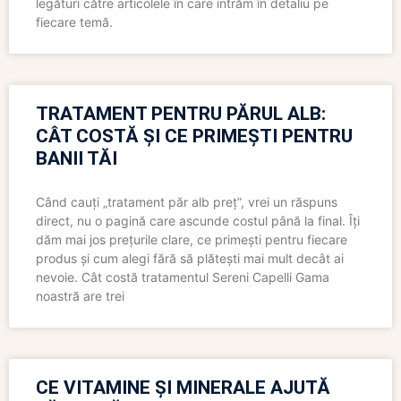
legături către articolele în care intrăm în detaliu pe
fiecare temă.
TRATAMENT PENTRU PĂRUL ALB:
CÂT COSTĂ ȘI CE PRIMEȘTI PENTRU
BANII TĂI
Când cauți „tratament păr alb preț”, vrei un răspuns
direct, nu o pagină care ascunde costul până la final. Îți
dăm mai jos prețurile clare, ce primești pentru fiecare
produs și cum alegi fără să plătești mai mult decât ai
nevoie. Cât costă tratamentul Sereni Capelli Gama
noastră are trei
CE VITAMINE ȘI MINERALE AJUTĂ