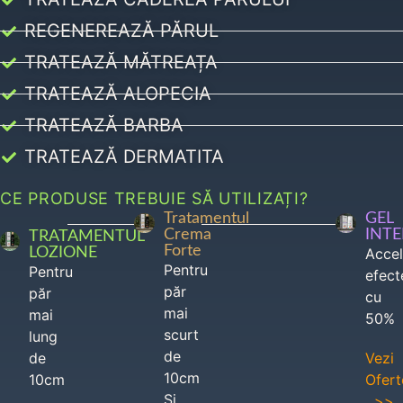
REGENEREAZĂ PĂRUL
TRATEAZĂ MĂTREAȚA
TRATEAZĂ ALOPECIA
TRATEAZĂ BARBA
TRATEAZĂ DERMATITA
CE PRODUSE TREBUIE SĂ UTILIZAȚI?
Tratamentul
GEL
Crema
INT
TRATAMENTUL
Forte
LOZIONE
Acce
Pentru
Pentru
efect
păr
păr
cu
mai
mai
50%
scurt
lung
de
de
Vezi
10cm
10cm
Ofert
Si
>>