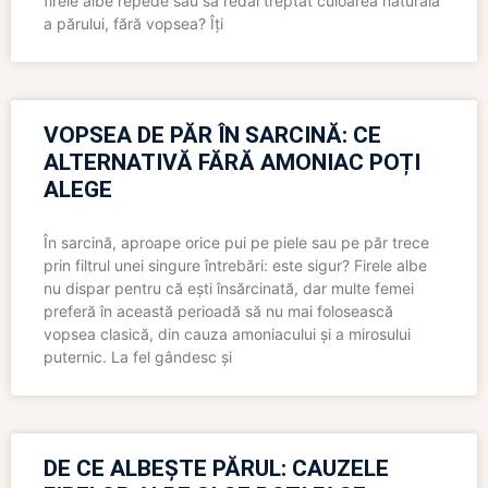
firele albe repede sau să redai treptat culoarea naturală
a părului, fără vopsea? Îți
VOPSEA DE PĂR ÎN SARCINĂ: CE
ALTERNATIVĂ FĂRĂ AMONIAC POȚI
ALEGE
În sarcină, aproape orice pui pe piele sau pe păr trece
prin filtrul unei singure întrebări: este sigur? Firele albe
nu dispar pentru că ești însărcinată, dar multe femei
preferă în această perioadă să nu mai folosească
vopsea clasică, din cauza amoniacului și a mirosului
puternic. La fel gândesc și
DE CE ALBEȘTE PĂRUL: CAUZELE