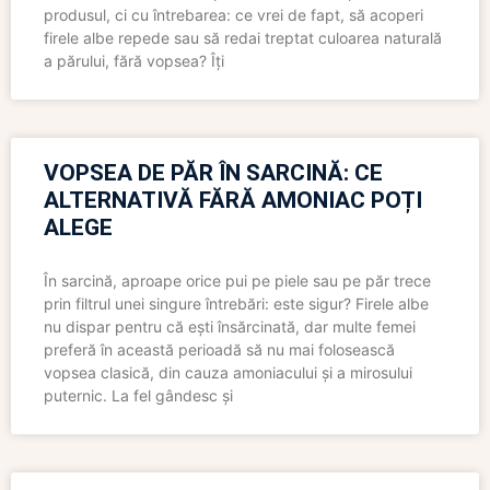
produsul, ci cu întrebarea: ce vrei de fapt, să acoperi
firele albe repede sau să redai treptat culoarea naturală
a părului, fără vopsea? Îți
VOPSEA DE PĂR ÎN SARCINĂ: CE
ALTERNATIVĂ FĂRĂ AMONIAC POȚI
ALEGE
În sarcină, aproape orice pui pe piele sau pe păr trece
prin filtrul unei singure întrebări: este sigur? Firele albe
nu dispar pentru că ești însărcinată, dar multe femei
preferă în această perioadă să nu mai folosească
vopsea clasică, din cauza amoniacului și a mirosului
puternic. La fel gândesc și