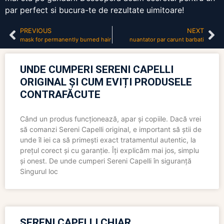
par perfect si bucura-te de rezultate uimitoare!
PREVIOUS
NEXT
mask for permanently burned hair
nuantator par carunt barbati
UNDE CUMPERI SERENI CAPELLI
ORIGINAL ȘI CUM EVIȚI PRODUSELE
CONTRAFĂCUTE
Când un produs funcționează, apar și copiile. Dacă vrei
să comanzi Sereni Capelli original, e important să știi de
unde îl iei ca să primești exact tratamentul autentic, la
prețul corect și cu garanție. Îți explicăm mai jos, simplu
și onest. De unde cumperi Sereni Capelli în siguranță
Singurul loc
SERENI CAPELLI CHIAR