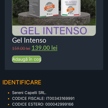
Gel Intenso
139.00
lei
159.00
lei
Adaugă în coș
IDENTIFICARE
Sereni Capelli SRL.
CODICE FISCALE: IT00343169991
CODICE ESTERO: 000042999166