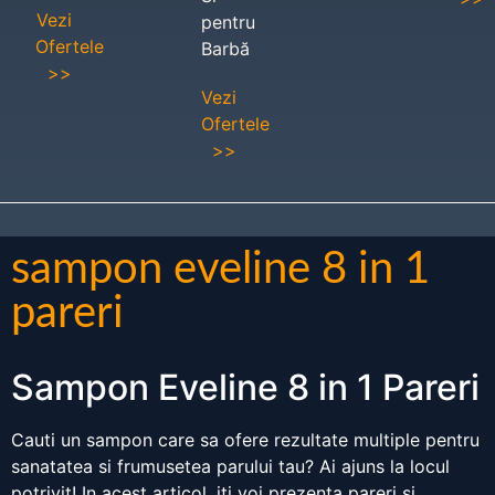
Vezi
pentru
Ofertele
Barbă
>>
Vezi
Ofertele
>>
sampon eveline 8 in 1
pareri
Sampon Eveline 8 in 1 Pareri
Cauti un sampon care sa ofere rezultate multiple pentru
sanatatea si frumusetea parului tau? Ai ajuns la locul
potrivit! In acest articol, iti voi prezenta pareri si