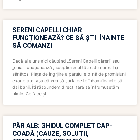
SERENI CAPELLI CHIAR
FUNCȚIONEAZĂ? CE SĂ ȘTII ÎNAINTE
SĂ COMANZI
Dacă ai ajuns aici căutând „Sereni Capelli păreri” sau
„chiar funcționează”, scepticismul tău este normal și
sănătos. Piața de îngrijire a părului e plină de promisiuni
exagerate, așa că vrei să știi la ce te înhami înainte să
dai banii. Îți răspundem direct, fără să înfrumusețăm
nimic. Ce face și
PĂR ALB: GHIDUL COMPLET CAP-
COADĂ (CAUZE, SOLUȚII,