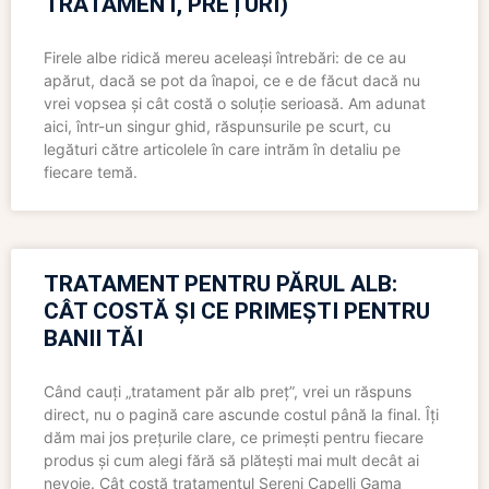
TRATAMENT, PREȚURI)
Firele albe ridică mereu aceleași întrebări: de ce au
apărut, dacă se pot da înapoi, ce e de făcut dacă nu
vrei vopsea și cât costă o soluție serioasă. Am adunat
aici, într-un singur ghid, răspunsurile pe scurt, cu
legături către articolele în care intrăm în detaliu pe
fiecare temă.
TRATAMENT PENTRU PĂRUL ALB:
CÂT COSTĂ ȘI CE PRIMEȘTI PENTRU
BANII TĂI
Când cauți „tratament păr alb preț”, vrei un răspuns
direct, nu o pagină care ascunde costul până la final. Îți
dăm mai jos prețurile clare, ce primești pentru fiecare
produs și cum alegi fără să plătești mai mult decât ai
nevoie. Cât costă tratamentul Sereni Capelli Gama