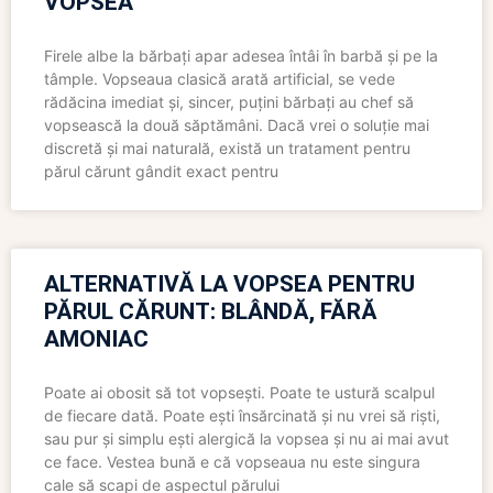
VOPSEA
Firele albe la bărbați apar adesea întâi în barbă și pe la
tâmple. Vopseaua clasică arată artificial, se vede
rădăcina imediat și, sincer, puțini bărbați au chef să
vopsească la două săptămâni. Dacă vrei o soluție mai
discretă și mai naturală, există un tratament pentru
părul cărunt gândit exact pentru
ALTERNATIVĂ LA VOPSEA PENTRU
PĂRUL CĂRUNT: BLÂNDĂ, FĂRĂ
AMONIAC
Poate ai obosit să tot vopsești. Poate te ustură scalpul
de fiecare dată. Poate ești însărcinată și nu vrei să riști,
sau pur și simplu ești alergică la vopsea și nu ai mai avut
ce face. Vestea bună e că vopseaua nu este singura
cale să scapi de aspectul părului