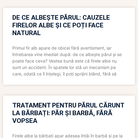
DE CE ALBEȘTE PĂRUL: CAUZELE
FIRELOR ALBE ȘI CE POȚI FACE
NATURAL
Primul fir alb apare de obicei fără avertisment, iar
întrebarea vine imediat după: de ce albește părul și se
poate face ceva? Vestea bună este că firele albe nu
sunt un accident. În spatele lor stă un mecanism pe
care, odată ce îl înțelegi, îl poți sprijini blând, fără să
TRATAMENT PENTRU PĂRUL CĂRUNT
LA BĂRBAȚI: PĂR ȘI BARBĂ, FĂRĂ
VOPSEA
Firele albe la bărbați apar adesea întâi în barbă și pe la