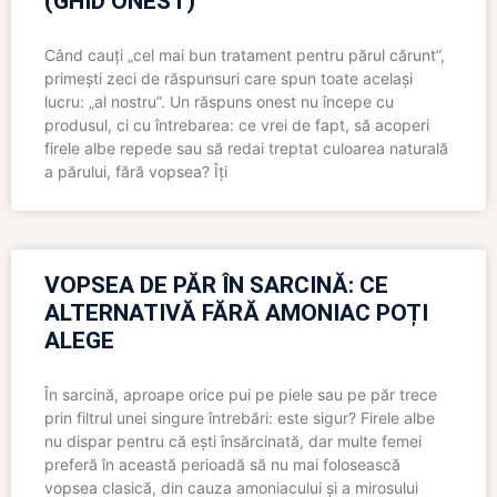
(GHID ONEST)
Când cauți „cel mai bun tratament pentru părul cărunt”,
primești zeci de răspunsuri care spun toate același
lucru: „al nostru”. Un răspuns onest nu începe cu
produsul, ci cu întrebarea: ce vrei de fapt, să acoperi
firele albe repede sau să redai treptat culoarea naturală
a părului, fără vopsea? Îți
VOPSEA DE PĂR ÎN SARCINĂ: CE
ALTERNATIVĂ FĂRĂ AMONIAC POȚI
ALEGE
În sarcină, aproape orice pui pe piele sau pe păr trece
prin filtrul unei singure întrebări: este sigur? Firele albe
nu dispar pentru că ești însărcinată, dar multe femei
preferă în această perioadă să nu mai folosească
vopsea clasică, din cauza amoniacului și a mirosului