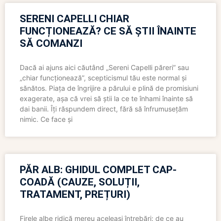
SERENI CAPELLI CHIAR
FUNCȚIONEAZĂ? CE SĂ ȘTII ÎNAINTE
SĂ COMANZI
Dacă ai ajuns aici căutând „Sereni Capelli păreri” sau
„chiar funcționează”, scepticismul tău este normal și
sănătos. Piața de îngrijire a părului e plină de promisiuni
exagerate, așa că vrei să știi la ce te înhami înainte să
dai banii. Îți răspundem direct, fără să înfrumusețăm
nimic. Ce face și
PĂR ALB: GHIDUL COMPLET CAP-
COADĂ (CAUZE, SOLUȚII,
TRATAMENT, PREȚURI)
Firele albe ridică mereu aceleași întrebări: de ce au