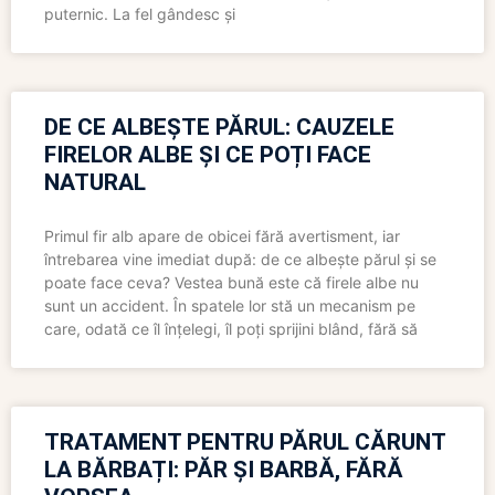
puternic. La fel gândesc și
DE CE ALBEȘTE PĂRUL: CAUZELE
FIRELOR ALBE ȘI CE POȚI FACE
NATURAL
Primul fir alb apare de obicei fără avertisment, iar
întrebarea vine imediat după: de ce albește părul și se
poate face ceva? Vestea bună este că firele albe nu
sunt un accident. În spatele lor stă un mecanism pe
care, odată ce îl înțelegi, îl poți sprijini blând, fără să
TRATAMENT PENTRU PĂRUL CĂRUNT
LA BĂRBAȚI: PĂR ȘI BARBĂ, FĂRĂ