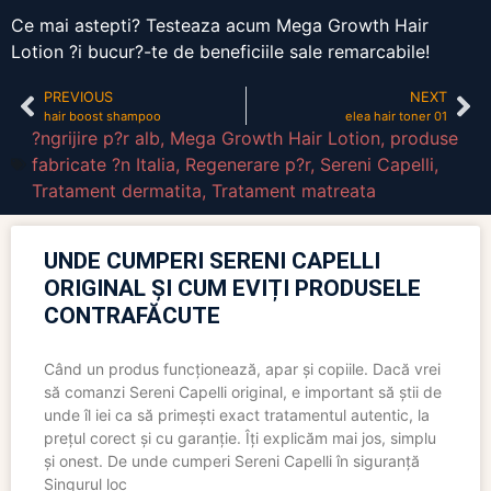
Ce mai astepti? Testeaza acum Mega Growth Hair
Lotion ?i bucur?-te de beneficiile sale remarcabile!
PREVIOUS
NEXT
hair boost shampoo
elea hair toner 01
?ngrijire p?r alb
,
Mega Growth Hair Lotion
,
produse
fabricate ?n Italia
,
Regenerare p?r
,
Sereni Capelli
,
Tratament dermatita
,
Tratament matreata
UNDE CUMPERI SERENI CAPELLI
ORIGINAL ȘI CUM EVIȚI PRODUSELE
CONTRAFĂCUTE
Când un produs funcționează, apar și copiile. Dacă vrei
să comanzi Sereni Capelli original, e important să știi de
unde îl iei ca să primești exact tratamentul autentic, la
prețul corect și cu garanție. Îți explicăm mai jos, simplu
și onest. De unde cumperi Sereni Capelli în siguranță
Singurul loc