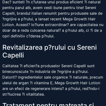
Dac? sunteti ?n c?utarea unui produs eficient ?i natural
pentru parul alb, avem vesti bune pentru tine! Sereni
Capelli, brandul italian renumit pentru produsele sale de
?ngrijire a p?rului, a lansat recent Mega Growth Hair
Lotion. Aceast? lo?iune extraordinar? are capacitatea nu
doar de a reda culoarea natural? a p?rului alb, ci ?i de a
opri definitiv c?derea p?rului.
Revitalizarea p?rului cu Sereni
Capelli
Calitatea ?i eficien?a produselor Sereni Capelli sunt
binecunoscute ?n industria de ?ngrijire a p?rului.
Datorit? ingredientelor sale organice ?i naturale, precum
uleiul de argan ?i vitamina E, Mega Growth Hair Lotion
are un efect de regenerare intens? a p?rului, red?ndu-i
str?lucirea ?i vitalitatea.
Tratament pentru matreata si