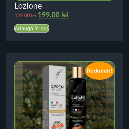
Lozione
199.00
lei
329.00
lei
Adaugă în coș
Reduceri!