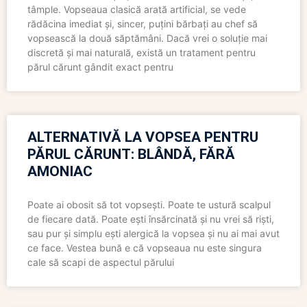
tâmple. Vopseaua clasică arată artificial, se vede
rădăcina imediat și, sincer, puțini bărbați au chef să
vopsească la două săptămâni. Dacă vrei o soluție mai
discretă și mai naturală, există un tratament pentru
părul cărunt gândit exact pentru
ALTERNATIVĂ LA VOPSEA PENTRU
PĂRUL CĂRUNT: BLÂNDĂ, FĂRĂ
AMONIAC
Poate ai obosit să tot vopsești. Poate te ustură scalpul
de fiecare dată. Poate ești însărcinată și nu vrei să riști,
sau pur și simplu ești alergică la vopsea și nu ai mai avut
ce face. Vestea bună e că vopseaua nu este singura
cale să scapi de aspectul părului