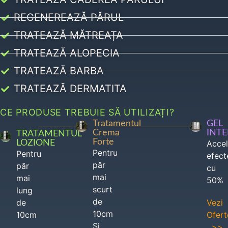
REGENEREAZĂ PĂRUL
TRATEAZĂ MĂTREAȚA
TRATEAZĂ ALOPECIA
TRATEAZĂ BARBA
TRATEAZĂ DERMATITA
CE PRODUSE TREBUIE SĂ UTILIZAȚI?
Tratamentul
GEL
Crema
INT
TRATAMENTUL
Forte
LOZIONE
Acce
Pentru
Pentru
efect
păr
păr
cu
mai
mai
50%
scurt
lung
de
de
Vezi
10cm
10cm
Ofert
Si
>>