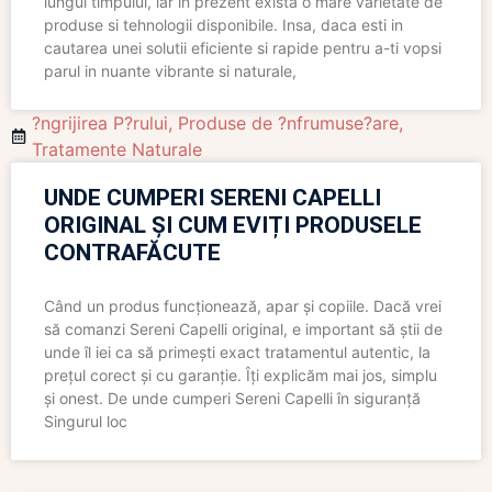
lungul timpului, iar in prezent exista o mare varietate de
produse si tehnologii disponibile. Insa, daca esti in
cautarea unei solutii eficiente si rapide pentru a-ti vopsi
parul in nuante vibrante si naturale,
?ngrijirea P?rului
,
Produse de ?nfrumuse?are
,
Tratamente Naturale
UNDE CUMPERI SERENI CAPELLI
ORIGINAL ȘI CUM EVIȚI PRODUSELE
CONTRAFĂCUTE
Când un produs funcționează, apar și copiile. Dacă vrei
să comanzi Sereni Capelli original, e important să știi de
unde îl iei ca să primești exact tratamentul autentic, la
prețul corect și cu garanție. Îți explicăm mai jos, simplu
și onest. De unde cumperi Sereni Capelli în siguranță
Singurul loc