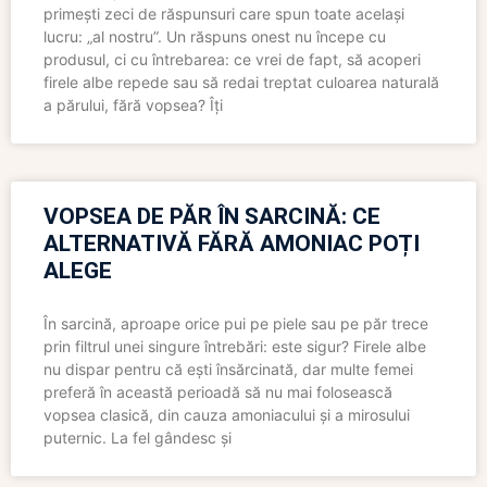
primești zeci de răspunsuri care spun toate același
lucru: „al nostru”. Un răspuns onest nu începe cu
produsul, ci cu întrebarea: ce vrei de fapt, să acoperi
firele albe repede sau să redai treptat culoarea naturală
a părului, fără vopsea? Îți
VOPSEA DE PĂR ÎN SARCINĂ: CE
ALTERNATIVĂ FĂRĂ AMONIAC POȚI
ALEGE
În sarcină, aproape orice pui pe piele sau pe păr trece
prin filtrul unei singure întrebări: este sigur? Firele albe
nu dispar pentru că ești însărcinată, dar multe femei
preferă în această perioadă să nu mai folosească
vopsea clasică, din cauza amoniacului și a mirosului
puternic. La fel gândesc și