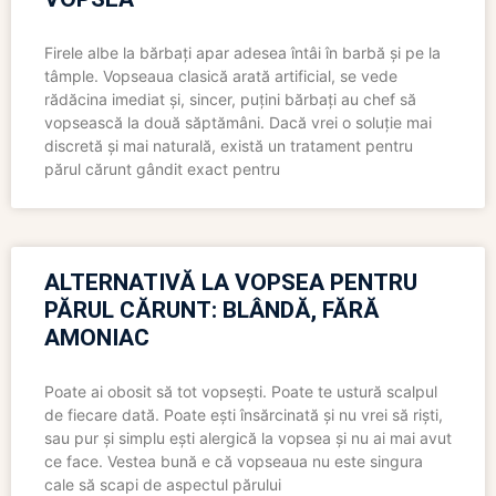
Firele albe la bărbați apar adesea întâi în barbă și pe la
tâmple. Vopseaua clasică arată artificial, se vede
rădăcina imediat și, sincer, puțini bărbați au chef să
vopsească la două săptămâni. Dacă vrei o soluție mai
discretă și mai naturală, există un tratament pentru
părul cărunt gândit exact pentru
ALTERNATIVĂ LA VOPSEA PENTRU
PĂRUL CĂRUNT: BLÂNDĂ, FĂRĂ
AMONIAC
Poate ai obosit să tot vopsești. Poate te ustură scalpul
de fiecare dată. Poate ești însărcinată și nu vrei să riști,
sau pur și simplu ești alergică la vopsea și nu ai mai avut
ce face. Vestea bună e că vopseaua nu este singura
cale să scapi de aspectul părului