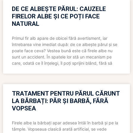
DE CE ALBEȘTE PĂRUL: CAUZELE
FIRELOR ALBE ȘI CE POȚI FACE
NATURAL
Primul fir alb apare de obicei fără avertisment, iar
întrebarea vine imediat după: de ce albește părul și se
poate face ceva? Vestea bună este că firele albe nu
sunt un accident. În spatele lor stă un mecanism pe
care, odată ce îl înțelegi, îl poți sprijini blând, fără să
TRATAMENT PENTRU PĂRUL CĂRUNT
LA BĂRBAȚI: PĂR ȘI BARBĂ, FĂRĂ
VOPSEA
Firele albe la bărbați apar adesea întâi în barbă și pe la
tâmple. Vopseaua clasică arată artificial, se vede