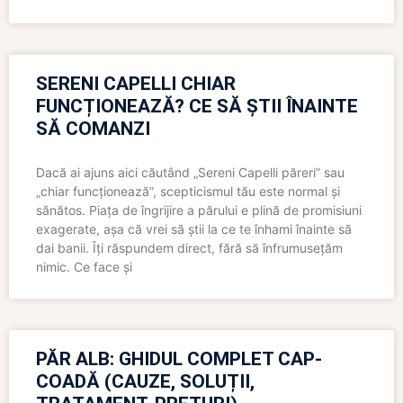
SERENI CAPELLI CHIAR
FUNCȚIONEAZĂ? CE SĂ ȘTII ÎNAINTE
SĂ COMANZI
Dacă ai ajuns aici căutând „Sereni Capelli păreri” sau
„chiar funcționează”, scepticismul tău este normal și
sănătos. Piața de îngrijire a părului e plină de promisiuni
exagerate, așa că vrei să știi la ce te înhami înainte să
dai banii. Îți răspundem direct, fără să înfrumusețăm
nimic. Ce face și
PĂR ALB: GHIDUL COMPLET CAP-
COADĂ (CAUZE, SOLUȚII,