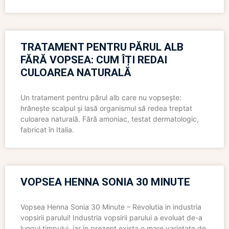
TRATAMENT PENTRU PĂRUL ALB
FĂRĂ VOPSEA: CUM ÎȚI REDAI
CULOAREA NATURALĂ
Un tratament pentru părul alb care nu vopsește:
hrănește scalpul și lasă organismul să redea treptat
culoarea naturală. Fără amoniac, testat dermatologic,
fabricat în Italia.
VOPSEA HENNA SONIA 30 MINUTE
Vopsea Henna Sonia 30 Minute – Revolutia in industria
vopsirii parului! Industria vopsirii parului a evoluat de-a
lungul timpului, iar in prezent exista o mare varietate de