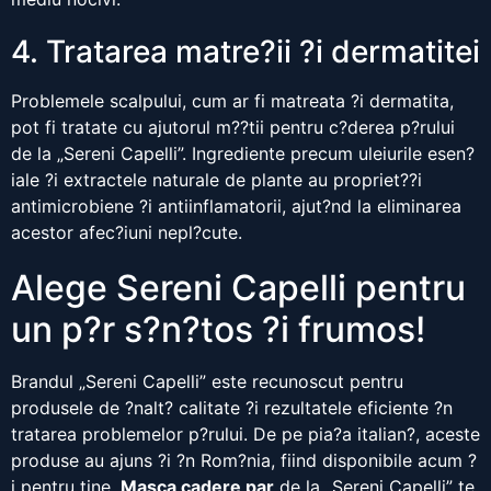
4. Tratarea matre?ii ?i dermatitei
Problemele scalpului, cum ar fi matreata ?i dermatita,
pot fi tratate cu ajutorul m??tii pentru c?derea p?rului
de la „Sereni Capelli”. Ingrediente precum uleiurile esen?
iale ?i extractele naturale de plante au propriet??i
antimicrobiene ?i antiinflamatorii, ajut?nd la eliminarea
acestor afec?iuni nepl?cute.
Alege Sereni Capelli pentru
un p?r s?n?tos ?i frumos!
Brandul „Sereni Capelli” este recunoscut pentru
produsele de ?nalt? calitate ?i rezultatele eficiente ?n
tratarea problemelor p?rului. De pe pia?a italian?, aceste
produse au ajuns ?i ?n Rom?nia, fiind disponibile acum ?
i pentru tine.
Masca cadere par
de la „Sereni Capelli” te