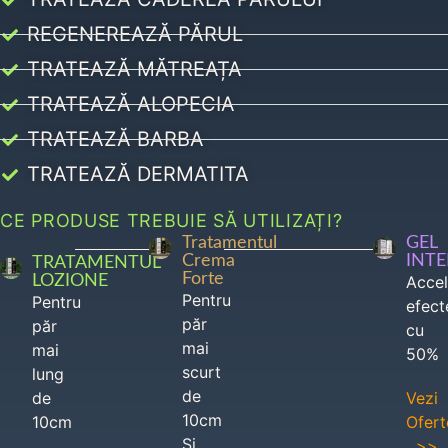
REGENEREAZĂ PĂRUL
TRATEAZĂ MĂTREAȚA
TRATEAZĂ ALOPECIA
TRATEAZĂ BARBA
TRATEAZĂ DERMATITA
CE PRODUSE TREBUIE SĂ UTILIZAȚI?
Tratamentul
GEL
Crema
INT
TRATAMENTUL
Forte
LOZIONE
Acce
Pentru
Pentru
efect
păr
păr
cu
mai
mai
50%
scurt
lung
de
de
Vezi
10cm
10cm
Ofert
Si
>>