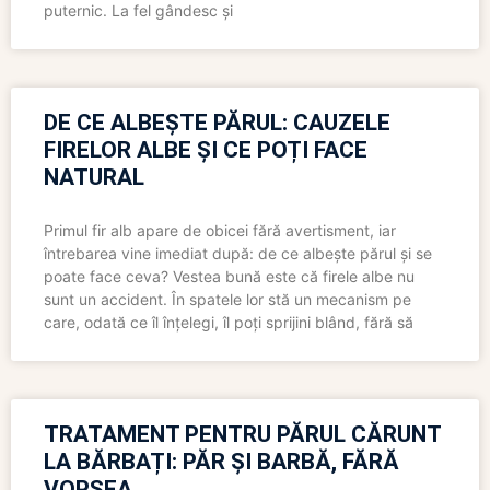
puternic. La fel gândesc și
DE CE ALBEȘTE PĂRUL: CAUZELE
FIRELOR ALBE ȘI CE POȚI FACE
NATURAL
Primul fir alb apare de obicei fără avertisment, iar
întrebarea vine imediat după: de ce albește părul și se
poate face ceva? Vestea bună este că firele albe nu
sunt un accident. În spatele lor stă un mecanism pe
care, odată ce îl înțelegi, îl poți sprijini blând, fără să
TRATAMENT PENTRU PĂRUL CĂRUNT
LA BĂRBAȚI: PĂR ȘI BARBĂ, FĂRĂ
VOPSEA