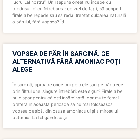
lucru: „al nostru”. Un răspuns onest nu începe cu
produsul, ci cu întrebarea: ce vrei de fapt, să acoperi
firele albe repede sau să redai treptat culoarea naturală
a părului, fără vopsea? Îți
VOPSEA DE PĂR ÎN SARCINĂ: CE
ALTERNATIVĂ FĂRĂ AMONIAC POȚI
ALEGE
În sarcină, aproape orice pui pe piele sau pe păr trece
prin filtrul unei singure întrebări: este sigur? Firele albe
nu dispar pentru că ești însărcinată, dar multe femei
preferă în această perioadă să nu mai folosească
vopsea clasică, din cauza amoniacului și a mirosului
puternic. La fel gândesc și