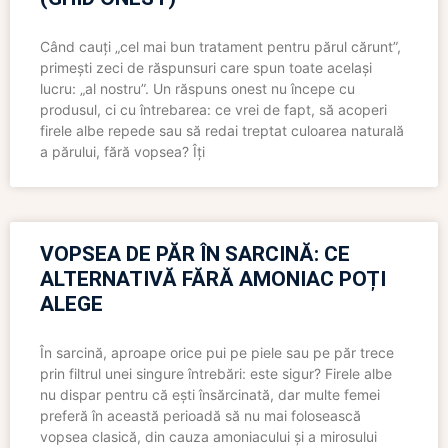
Când cauți „cel mai bun tratament pentru părul cărunt”,
primești zeci de răspunsuri care spun toate același
lucru: „al nostru”. Un răspuns onest nu începe cu
produsul, ci cu întrebarea: ce vrei de fapt, să acoperi
firele albe repede sau să redai treptat culoarea naturală
a părului, fără vopsea? Îți
VOPSEA DE PĂR ÎN SARCINĂ: CE
ALTERNATIVĂ FĂRĂ AMONIAC POȚI
ALEGE
În sarcină, aproape orice pui pe piele sau pe păr trece
prin filtrul unei singure întrebări: este sigur? Firele albe
nu dispar pentru că ești însărcinată, dar multe femei
preferă în această perioadă să nu mai folosească
vopsea clasică, din cauza amoniacului și a mirosului