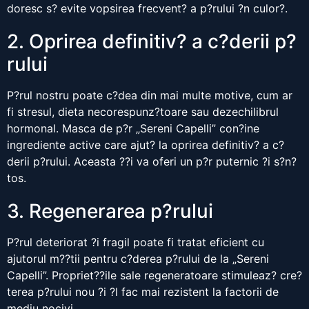
doresc s? evite vopsirea frecvent? a p?rului ?n culor?.
2. Oprirea definitiv? a c?derii p?
rului
P?rul nostru poate c?dea din mai multe motive, cum ar
fi stresul, dieta necorespunz?toare sau dezechilibrul
hormonal. Masca de p?r „Sereni Capelli” con?ine
ingrediente active care ajut? la oprirea definitiv? a c?
derii p?rului. Aceasta ??i va oferi un p?r puternic ?i s?n?
tos.
3. Regenerarea p?rului
P?rul deteriorat ?i fragil poate fi tratat eficient cu
ajutorul m??tii pentru c?derea p?rului de la „Sereni
Capelli”. Propriet??ile sale regeneratoare stimuleaz? cre?
terea p?rului nou ?i ?l fac mai rezistent la factorii de
mediu nocivi.