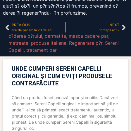
ajut? s? ob?ii un p?r s?n?tos ?i frumos, prevenind c?
derea ?i regener?ndu-l ?n profunzime.
PREVIOUS
NEXT
fire de par alb la 20 de ani
forcapil activ
c?derea p?rului
,
dermatita
,
masca cadere par
,
matreata
,
produse italiene
,
Regenerare p?r
,
Sereni
Capelli
,
tratament par
UNDE CUMPERI SERENI CAPELLI
ORIGINAL ȘI CUM EVIȚI PRODUSELE
CONTRAFĂCUTE
Când un produs funcționează, apar și copiile. Dacă vrei
să comanzi Sereni Capelli original, e important să știi de
unde îl iei ca să primești exact tratamentul autentic, la
prețul corect și cu garanție. Îți explicăm mai jos, simplu
și onest. De unde cumperi Sereni Capelli în siguranță
Singurul loc