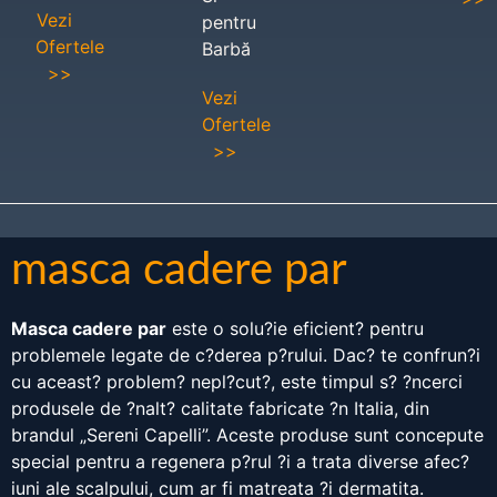
Vezi
pentru
Ofertele
Barbă
>>
Vezi
Ofertele
>>
masca cadere par
Masca cadere par
este o solu?ie eficient? pentru
problemele legate de c?derea p?rului. Dac? te confrun?i
cu aceast? problem? nepl?cut?, este timpul s? ?ncerci
produsele de ?nalt? calitate fabricate ?n Italia, din
brandul „Sereni Capelli”. Aceste produse sunt concepute
special pentru a regenera p?rul ?i a trata diverse afec?
iuni ale scalpului, cum ar fi matreata ?i dermatita.