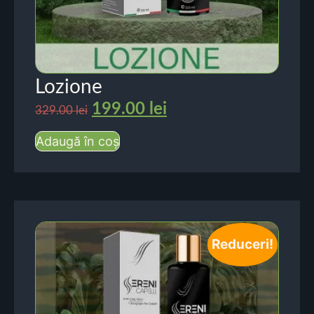
Lozione
199.00
lei
329.00
lei
Adaugă în coș
Reduceri!