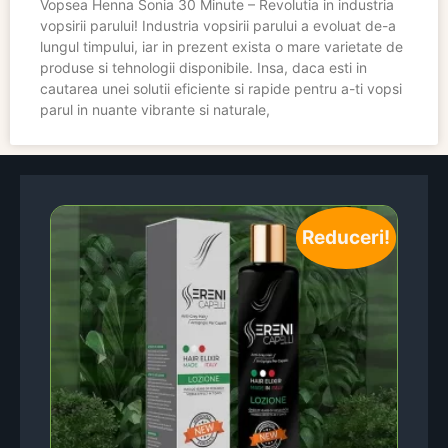
Vopsea Henna Sonia 30 Minute – Revolutia in industria
vopsirii parului! Industria vopsirii parului a evoluat de-a
lungul timpului, iar in prezent exista o mare varietate de
produse si tehnologii disponibile. Insa, daca esti in
cautarea unei solutii eficiente si rapide pentru a-ti vopsi
parul in nuante vibrante si naturale,
Reduceri!