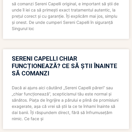
să comanzi Sereni Capelli original, e important să știi de
unde îl iei ca să primești exact tratamentul autentic, la
prețul corect și cu garanție. Îți explicăm mai jos, simplu
și onest. De unde cumperi Sereni Capelli în siguranță
Singurul loc
SERENI CAPELLI CHIAR
FUNCȚIONEAZĂ? CE SĂ ȘTII ÎNAINTE
SĂ COMANZI
Dacă ai ajuns aici căutând „Sereni Capelli păreri” sau
„chiar funcționează”, scepticismul tău este normal și
sănătos. Piața de îngrijire a părului e plină de promisiuni
exagerate, așa că vrei să știi la ce te înhami înainte să
dai banii. Îți răspundem direct, fără să înfrumusețăm
nimic. Ce face și