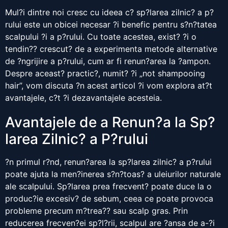
Mul?i dintre noi cresc cu ideea c? sp?larea zilnic? a p?
rului este un obicei necesar ?i benefic pentru s?n?tatea
scalpului ?i a p?rului. Cu toate acestea, exist? ?i o
tendin?? crescut? de a experimenta metode alternative
de ?ngrijire a p?rului, cum ar fi renun?area la ?ampon.
Despre aceast? practic?, numit? ?i „not shampooing
hair”, vom discuta ?n acest articol ?i vom explora at?t
avantajele, c?t ?i dezavantajele acesteia.
Avantajele de a Renun?a la Sp?
larea Zilnic? a P?rului
?n primul r?nd, renun?area la sp?larea zilnic? a p?rului
poate ajuta la men?inerea s?n?toas? a uleiurilor naturale
ale scalpului. Sp?larea prea frecvent? poate duce la o
produc?ie excesiv? de sebum, ceea ce poate provoca
probleme precum m?trea?? sau scalp gras. Prin
reducerea frecven?ei sp?l?rii, scalpul are ?ansa de a-?i