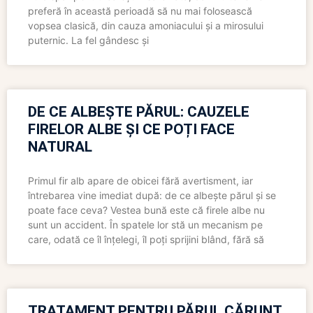
preferă în această perioadă să nu mai folosească
vopsea clasică, din cauza amoniacului și a mirosului
puternic. La fel gândesc și
DE CE ALBEȘTE PĂRUL: CAUZELE
FIRELOR ALBE ȘI CE POȚI FACE
NATURAL
Primul fir alb apare de obicei fără avertisment, iar
întrebarea vine imediat după: de ce albește părul și se
poate face ceva? Vestea bună este că firele albe nu
sunt un accident. În spatele lor stă un mecanism pe
care, odată ce îl înțelegi, îl poți sprijini blând, fără să
TRATAMENT PENTRU PĂRUL CĂRUNT