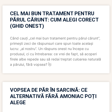
CEL MAI BUN TRATAMENT PENTRU
PĂRUL CĂRUNT: CUM ALEGI CORECT
(GHID ONEST)
Când cauți „cel mai bun tratament pentru părul cărunt”,
primești zeci de răspunsuri care spun toate același
lucru: „al nostru”. Un răspuns onest nu începe cu
produsul, ci cu întrebarea: ce vrei de fapt, să acoperi
firele albe repede sau să redai treptat culoarea naturală
a părului, fără vopsea? Îți
VOPSEA DE PĂR ÎN SARCINĂ: CE
ALTERNATIVĂ FĂRĂ AMONIAC POȚI
ALEGE