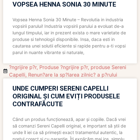
VOPSEA HENNA SONIA 30 MINUTE
Vopsea Henna Sonia 30 Minute – Revolutia in industria
vopsirii parului! Industria vopsirii parului a evoluat de-a
lungul timpului, iar in prezent exista o mare varietate de
produse si tehnologii disponibile. Insa, daca esti in
cautarea unei solutii eficiente si rapide pentru a-ti vopsi
parul in nuante vibrante si naturale,
?ngrijire p?r
,
Produse ?ngrijire p?r
,
produse Sereni
Capelli
,
Renun?are la sp?larea zilnic? a p?rului
UNDE CUMPERI SERENI CAPELLI
ORIGINAL ȘI CUM EVIȚI PRODUSELE
CONTRAFĂCUTE
Când un produs funcționează, apar și copiile. Dacă vrei
să comanzi Sereni Capelli original, e important să știi de
unde îl iei ca să primești exact tratamentul autentic, la
prețul corect și cu garanție. Îți explicăm mai jos, simplu