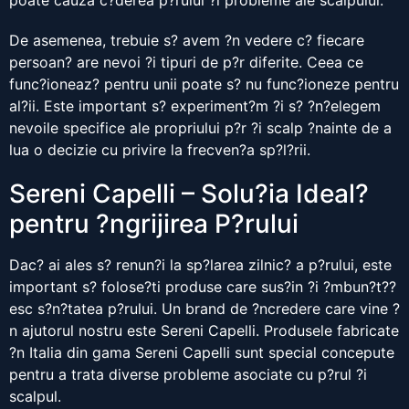
poate cauza c?derea p?rului ?i probleme ale scalpului.
De asemenea, trebuie s? avem ?n vedere c? fiecare
persoan? are nevoi ?i tipuri de p?r diferite. Ceea ce
func?ioneaz? pentru unii poate s? nu func?ioneze pentru
al?ii. Este important s? experiment?m ?i s? ?n?elegem
nevoile specifice ale propriului p?r ?i scalp ?nainte de a
lua o decizie cu privire la frecven?a sp?l?rii.
Sereni Capelli – Solu?ia Ideal?
pentru ?ngrijirea P?rului
Dac? ai ales s? renun?i la sp?larea zilnic? a p?rului, este
important s? folose?ti produse care sus?in ?i ?mbun?t??
esc s?n?tatea p?rului. Un brand de ?ncredere care vine ?
n ajutorul nostru este Sereni Capelli. Produsele fabricate
?n Italia din gama Sereni Capelli sunt special concepute
pentru a trata diverse probleme asociate cu p?rul ?i
scalpul.