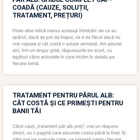
COADĂ (CAUZE, SOLUȚII,
TRATAMENT, PREȚURI)
Firele albe ridică mereu aceleași întrebări: de ce au
apărut, dacă se pot da înapoi, ce e de făcut dacă nu
vrei vopsea și cât costă o soluție serioasă. Am adunat
aici, într-un singur ghid, răspunsurile pe scurt, cu
legături către articolele în care intrăm în detaliu pe
fiecare temă.
TRATAMENT PENTRU PĂRUL ALB:
CÂT COSTĂ ȘI CE PRIMEȘTI PENTRU
BANII TĂI
Când cauți „tratament păr alb preț”, vrei un răspuns
direct, nu o pagină care ascunde costul până la final. Îți
dăm mai jos prețurile clare, ce primești pentru fiecare