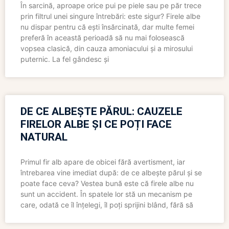
În sarcină, aproape orice pui pe piele sau pe păr trece
prin filtrul unei singure întrebări: este sigur? Firele albe
nu dispar pentru că ești însărcinată, dar multe femei
preferă în această perioadă să nu mai folosească
vopsea clasică, din cauza amoniacului și a mirosului
puternic. La fel gândesc și
DE CE ALBEȘTE PĂRUL: CAUZELE
FIRELOR ALBE ȘI CE POȚI FACE
NATURAL
Primul fir alb apare de obicei fără avertisment, iar
întrebarea vine imediat după: de ce albește părul și se
poate face ceva? Vestea bună este că firele albe nu
sunt un accident. În spatele lor stă un mecanism pe
care, odată ce îl înțelegi, îl poți sprijini blând, fără să