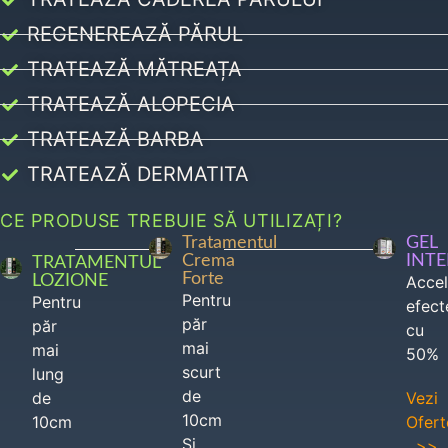
REGENEREAZĂ PĂRUL
TRATEAZĂ MĂTREAȚA
TRATEAZĂ ALOPECIA
TRATEAZĂ BARBA
TRATEAZĂ DERMATITA
CE PRODUSE TREBUIE SĂ UTILIZAȚI?
Tratamentul
GEL
Crema
INT
TRATAMENTUL
Forte
LOZIONE
Acce
Pentru
Pentru
efect
păr
păr
cu
mai
mai
50%
scurt
lung
de
de
Vezi
10cm
10cm
Ofert
Si
>>