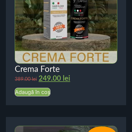
Crema Forte
249.00
lei
389.00
lei
Adaugă în coș