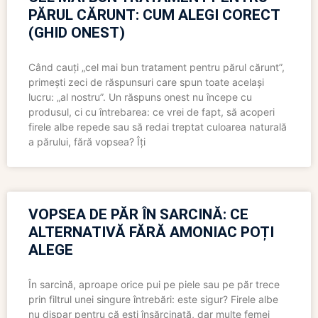
PĂRUL CĂRUNT: CUM ALEGI CORECT
(GHID ONEST)
Când cauți „cel mai bun tratament pentru părul cărunt”,
primești zeci de răspunsuri care spun toate același
lucru: „al nostru”. Un răspuns onest nu începe cu
produsul, ci cu întrebarea: ce vrei de fapt, să acoperi
firele albe repede sau să redai treptat culoarea naturală
a părului, fără vopsea? Îți
VOPSEA DE PĂR ÎN SARCINĂ: CE
ALTERNATIVĂ FĂRĂ AMONIAC POȚI
ALEGE
În sarcină, aproape orice pui pe piele sau pe păr trece
prin filtrul unei singure întrebări: este sigur? Firele albe
nu dispar pentru că ești însărcinată, dar multe femei