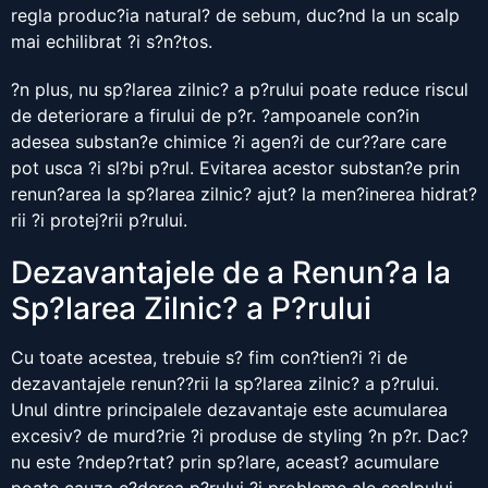
regla produc?ia natural? de sebum, duc?nd la un scalp
mai echilibrat ?i s?n?tos.
?n plus, nu sp?larea zilnic? a p?rului poate reduce riscul
de deteriorare a firului de p?r. ?ampoanele con?in
adesea substan?e chimice ?i agen?i de cur??are care
pot usca ?i sl?bi p?rul. Evitarea acestor substan?e prin
renun?area la sp?larea zilnic? ajut? la men?inerea hidrat?
rii ?i protej?rii p?rului.
Dezavantajele de a Renun?a la
Sp?larea Zilnic? a P?rului
Cu toate acestea, trebuie s? fim con?tien?i ?i de
dezavantajele renun??rii la sp?larea zilnic? a p?rului.
Unul dintre principalele dezavantaje este acumularea
excesiv? de murd?rie ?i produse de styling ?n p?r. Dac?
nu este ?ndep?rtat? prin sp?lare, aceast? acumulare