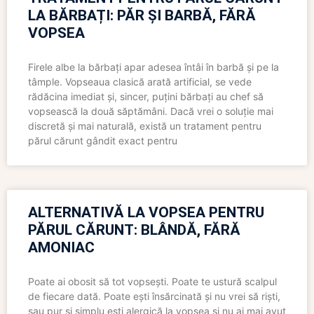
LA BĂRBAȚI: PĂR ȘI BARBĂ, FĂRĂ
VOPSEA
Firele albe la bărbați apar adesea întâi în barbă și pe la
tâmple. Vopseaua clasică arată artificial, se vede
rădăcina imediat și, sincer, puțini bărbați au chef să
vopsească la două săptămâni. Dacă vrei o soluție mai
discretă și mai naturală, există un tratament pentru
părul cărunt gândit exact pentru
ALTERNATIVĂ LA VOPSEA PENTRU
PĂRUL CĂRUNT: BLÂNDĂ, FĂRĂ
AMONIAC
Poate ai obosit să tot vopsești. Poate te ustură scalpul
de fiecare dată. Poate ești însărcinată și nu vrei să riști,
sau pur și simplu ești alergică la vopsea și nu ai mai avut