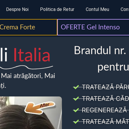
Despre Noi
Politica de Retur
Contul Meu
Con
Crema Forte
OFERTE Gel Intenso
Brandul nr.
li
Italia
pentru
, Mai atrăgători, Mai
ți.
TRATEAZĂ PĂR
TRATEAZĂ CĂD
REGENEREAZĂ 
TRATEAZĂ MĂT