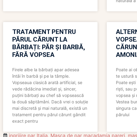
naturală a 
TRATAMENT PENTRU
ALTER
PĂRUL CĂRUNT LA
VOPSE
BĂRBAȚI: PĂR ȘI BARBĂ,
CĂRUN
FĂRĂ VOPSEA
AMONI
Firele albe la bărbați apar adesea
Poate ai o
întâi în barbă și pe la tâmple.
te ustură 
Vopseaua clasică arată artificial, se
Poate ești 
vede rădăcina imediat și, sincer,
riști, sau 
puțini bărbați au chef să vopsească
vopsea și 
la două săptămâni. Dacă vrei o soluție
Vestea bu
mai discretă și mai naturală, există un
singura ca
tratament pentru părul cărunt gândit
părului
exact pentru
ingrijire par Italia
,
Masca de par macadamia pareri
,
mas