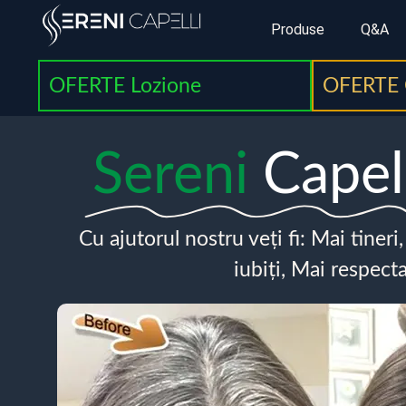
Produse
Q&A
OFERTE Lozione
OFERTE 
Sereni
Capel
Cu ajutorul nostru veți fi: Mai tineri
iubiți, Mai respecta