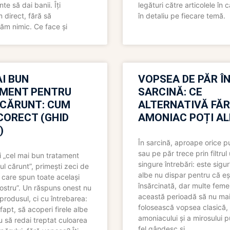
nte să dai banii. Îți
legături către articolele în 
direct, fără să
în detaliu pe fiecare temă.
ăm nimic. Ce face și
I BUN
VOPSEA DE PĂR Î
MENT PENTRU
SARCINĂ: CE
 CĂRUNT: CUM
ALTERNATIVĂ FĂ
CORECT (GHID
AMONIAC POȚI A
)
În sarcină, aproape orice pu
sau pe păr trece prin filtrul
 „cel mai bun tratament
singure întrebări: este sigur
ul cărunt”, primești zeci de
albe nu dispar pentru că eș
 care spun toate același
însărcinată, dar multe femei
 nostru”. Un răspuns onest nu
această perioadă să nu ma
produsul, ci cu întrebarea:
folosească vopsea clasică,
fapt, să acoperi firele albe
amoniacului și a mirosului p
 să redai treptat culoarea
fel gândesc și