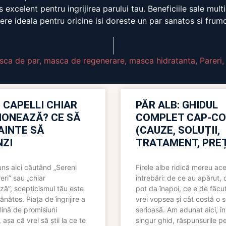
lent pentru ingrijirea parului tau. Beneficiile sale multiple
re ideala pentru oricine isi doreste un par sanatos si frum
sca de par
,
masca de regenerare
,
masca hidratanta
,
Pareri
 CAPELLI CHIAR
PĂR ALB: GHIDUL
IONEAZĂ? CE SĂ
COMPLET CAP-C
NAINTE SĂ
(CAUZE, SOLUȚII,
ZI
TRATAMENT, PREȚ
uns aici căutând „Sereni
Firele albe ridică mereu ace
eri” sau „chiar
întrebări: de ce au apărut,
ză”, scepticismul tău este
pot da înapoi, ce e de făcu
ănătos. Piața de îngrijire a
vrei vopsea și cât costă o s
lină de promisiuni
serioasă. Am adunat aici, în
așa că vrei să știi la ce te
singur ghid, răspunsurile pe