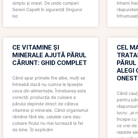
simplu și onest. De unde cumperi
înhami înai
Sereni Capelli în siguranță Singurul
răspundem 
loc
înfrumuseț
CE VITAMINE ȘI
CEL MA
MINERALE AJUTĂ PĂRUL
TRATA
CĂRUNT: GHID COMPLET
PĂRUL
ALEGI 
ONEST
Când apar primele fire albe, mulți se
întreabă dacă nu cumva le lipsește
ceva din alimentație. Întrebarea este
Când cauți
corectă: producția de culoare a
pentru păr
părului depinde direct de câteva
răspunsuri
vitamine și minerale. Când organismul
lucru: „al
rămâne fără ele, celulele care dau
începe cu 
culoare firului nu mai lucrează la fel
ce vrei de 
de bine. Îți explicăm
repede sau