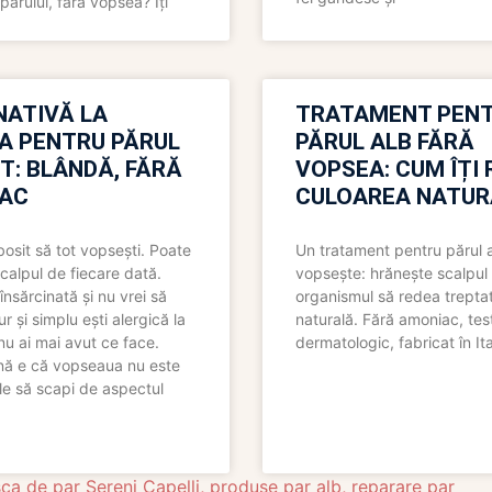
părului, fără vopsea? Îți
NATIVĂ LA
TRATAMENT PEN
A PENTRU PĂRUL
PĂRUL ALB FĂRĂ
T: BLÂNDĂ, FĂRĂ
VOPSEA: CUM ÎȚI 
AC
CULOAREA NATUR
bosit să tot vopsești. Poate
Un tratament pentru părul 
scalpul de fiecare dată.
vopsește: hrănește scalpul 
însărcinată și nu vrei să
organismul să redea trepta
pur și simplu ești alergică la
naturală. Fără amoniac, tes
nu ai mai avut ce face.
dermatologic, fabricat în Ita
nă e că vopseaua nu este
le să scapi de aspectul
ca de par Sereni Capelli
,
produse par alb
,
reparare par