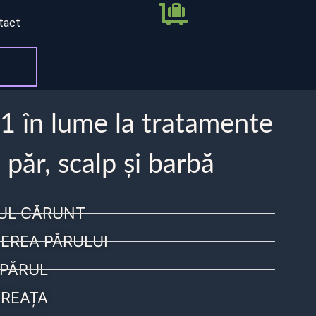
tact
 1 în lume la tratamente
 păr, scalp și barbă
UL CĂRUNT
EREA PĂRULUI
PĂRUL
REAȚA