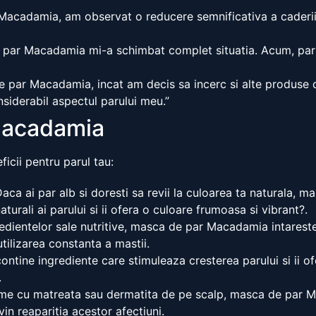
acadamia, am observat o reducere semnificativa a caderii 
de par Macadamia mi-a schimbat complet situatia. Acum, par
 par Macadamia, incat am decis sa incerc si alte produse d
nsiderabil aspectul parului meu.”
 Macadamia
cii pentru parul tau:
aca ai par alb si doresti sa revii la culoarea ta naturala, 
turali ai parului si ii ofera o culoare frumoasa si vibrant?.
edientelor sale nutritive, masca de par Macadamia intareste
tilizarea constanta a mastii.
ine ingrediente care stimuleaza cresterea parului si ii ofe
.
e cu matreata sau dermatita de pe scalp, masca de par Ma
in reaparitia acestor afectiuni.