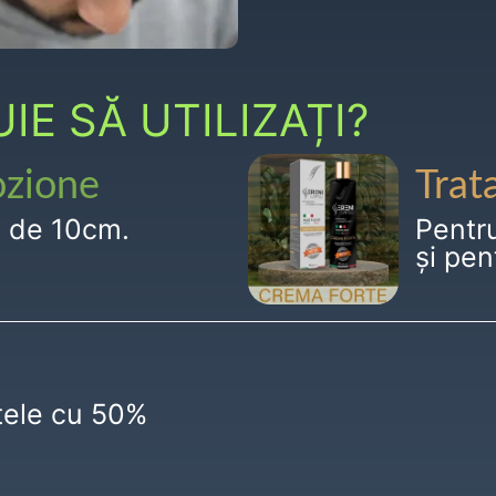
E SĂ UTILIZAȚI?
ozione
Trat
g de 10cm.
Pentr
și pen
ctele cu 50%