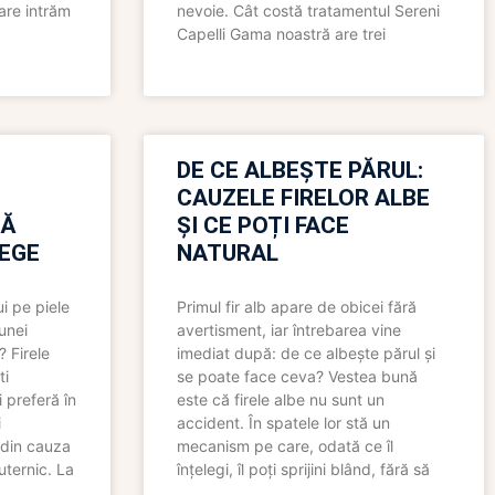
care intrăm
nevoie. Cât costă tratamentul Sereni
Capelli Gama noastră are trei
N
DE CE ALBEȘTE PĂRUL:
CAUZELE FIRELOR ALBE
RĂ
ȘI CE POȚI FACE
LEGE
NATURAL
i pe piele
Primul fir alb apare de obicei fără
 unei
avertisment, iar întrebarea vine
? Firele
imediat după: de ce albește părul și
ti
se poate face ceva? Vestea bună
 preferă în
este că firele albe nu sunt un
i
accident. În spatele lor stă un
 din cauza
mecanism pe care, odată ce îl
uternic. La
înțelegi, îl poți sprijini blând, fără să