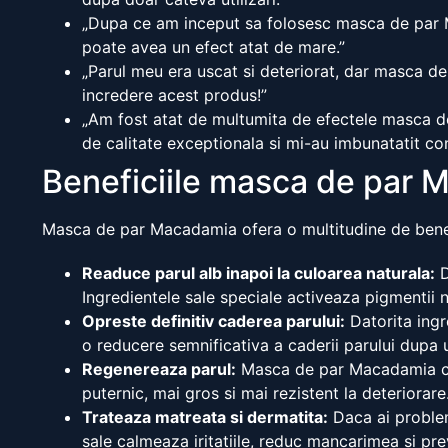
„Dupa ce am inceput sa folosesc masca de par M
poate avea un efect atat de mare.”
„Parul meu era uscat si deteriorat, dar masca 
incredere acest produs!”
„Am fost atat de multumita de efectele masca de
de calitate exceptionala si mi-au imbunatatit co
Beneficiile masca de par
Masca de par Macadamia ofera o multitudine de benefi
Readuce parul alb inapoi la culoarea naturala:
D
Ingredientele sale speciale activeaza pigmentii na
Opreste definitiv caderea parului:
Datorita ingr
o reducere semnificativa a caderii parului dupa u
Regenereaza parul:
Masca de par Macadamia cont
puternic, mai gros si mai rezistent la deteriorare
Trateaza matreata si dermatita:
Daca ai problem
sale calmeaza iritatiile, reduc mancarimea si prev