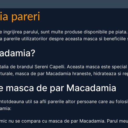
a pareri
 ingrijirea parului, sunt multe produse disponibile pe piat
a parerile utilizatorilor despre aceasta masca si beneficiile 
cadamia?
lia de brandul Sereni Capelli. Aceasta masca este special f
aturale, masca de par Macadamia hraneste, hidrateaza si rep
spre masca de par Macadamia
ntotdeauna util sa afli parerile altor persoane care au folo
damia:
nimic nu se compara cu masca de par Macadamia. Parul meu 