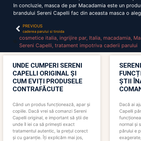
In concluzie, masca de par Macadamia este un produs exce
brandului Sereni Capelli fac din aceasta masca o alege
PREVIOUS
caderea parului si tiroida
cosmetice italia
,
ingrijire par
,
Italia
,
macadamia
,
Ma
Sereni Capelli
,
tratament impotriva caderii parului
UNDE CUMPERI SERENI
SERENI
CAPELLI ORIGINAL ȘI
FUNCȚ
CUM EVIȚI PRODUSELE
ȘTII Î
CONTRAFĂCUTE
COMAN
Când un produs funcționează, apar și
Dacă ai aj
copiile. Dacă vrei să comanzi Sereni
Capelli păr
Capelli original, e important să știi de
funcționea
unde îl iei ca să primești exact
normal și s
tratamentul autentic, la prețul corect
părului e p
și cu garanție. Îți explicăm mai jos,
exagerate, 