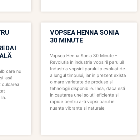
TRU
VOPSEA HENNA SONIA
30 MINUTE
REDAI
ALĂ
Vopsea Henna Sonia 30 Minute –
Revolutia in industria vopsirii parului!
Industria vopsirii parului a evoluat de-
alb care nu
a lungul timpului, iar in prezent exista
și lasă
o mare varietate de produse si
t culoarea
tehnologii disponibile. Insa, daca esti
tat
in cautarea unei solutii eficiente si
lia.
rapide pentru a-ti vopsi parul in
nuante vibrante si naturale,