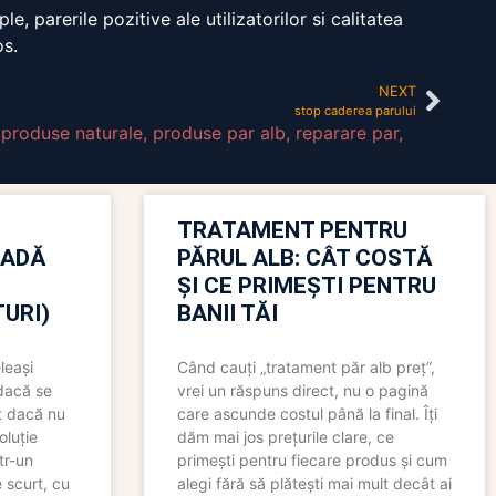
, parerile pozitive ale utilizatorilor si calitatea
os.
NEXT
stop caderea parului
,
produse naturale
,
produse par alb
,
reparare par
,
TRATAMENT PENTRU
OADĂ
PĂRUL ALB: CÂT COSTĂ
ȘI CE PRIMEȘTI PENTRU
URI)
BANII TĂI
leași
Când cauți „tratament păr alb preț”,
 dacă se
vrei un răspuns direct, nu o pagină
t dacă nu
care ascunde costul până la final. Îți
oluție
dăm mai jos prețurile clare, ce
tr-un
primești pentru fiecare produs și cum
 scurt, cu
alegi fără să plătești mai mult decât ai