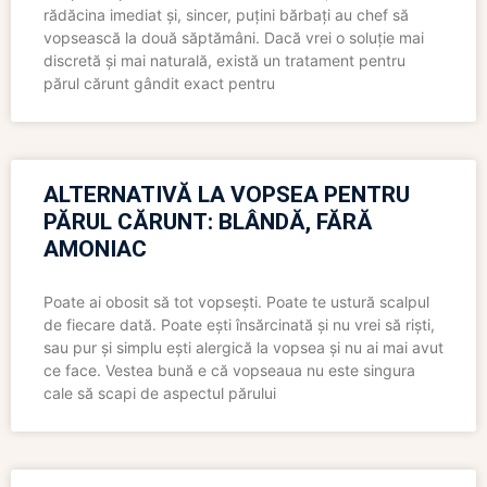
rădăcina imediat și, sincer, puțini bărbați au chef să
vopsească la două săptămâni. Dacă vrei o soluție mai
discretă și mai naturală, există un tratament pentru
părul cărunt gândit exact pentru
ALTERNATIVĂ LA VOPSEA PENTRU
PĂRUL CĂRUNT: BLÂNDĂ, FĂRĂ
AMONIAC
Poate ai obosit să tot vopsești. Poate te ustură scalpul
de fiecare dată. Poate ești însărcinată și nu vrei să riști,
sau pur și simplu ești alergică la vopsea și nu ai mai avut
ce face. Vestea bună e că vopseaua nu este singura
cale să scapi de aspectul părului