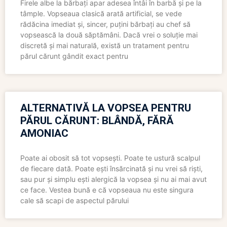
Firele albe la bărbați apar adesea întâi în barbă și pe la
tâmple. Vopseaua clasică arată artificial, se vede
rădăcina imediat și, sincer, puțini bărbați au chef să
vopsească la două săptămâni. Dacă vrei o soluție mai
discretă și mai naturală, există un tratament pentru
părul cărunt gândit exact pentru
ALTERNATIVĂ LA VOPSEA PENTRU
PĂRUL CĂRUNT: BLÂNDĂ, FĂRĂ
AMONIAC
Poate ai obosit să tot vopsești. Poate te ustură scalpul
de fiecare dată. Poate ești însărcinată și nu vrei să riști,
sau pur și simplu ești alergică la vopsea și nu ai mai avut
ce face. Vestea bună e că vopseaua nu este singura
cale să scapi de aspectul părului