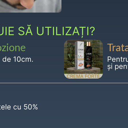
E SĂ UTILIZAȚI?
ozione
Trat
g de 10cm.
Pentr
și pen
ctele cu 50%