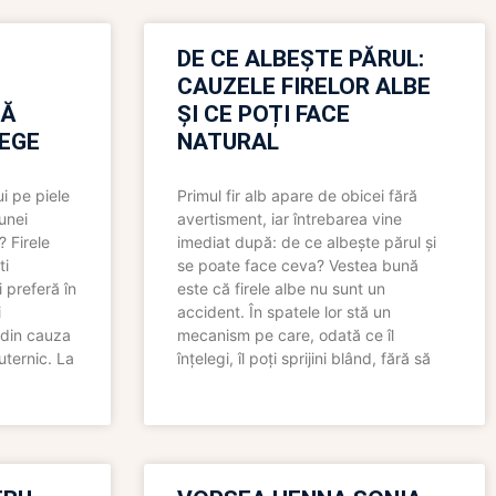
N
DE CE ALBEȘTE PĂRUL:
CAUZELE FIRELOR ALBE
RĂ
ȘI CE POȚI FACE
LEGE
NATURAL
i pe piele
Primul fir alb apare de obicei fără
 unei
avertisment, iar întrebarea vine
? Firele
imediat după: de ce albește părul și
ti
se poate face ceva? Vestea bună
 preferă în
este că firele albe nu sunt un
i
accident. În spatele lor stă un
 din cauza
mecanism pe care, odată ce îl
uternic. La
înțelegi, îl poți sprijini blând, fără să