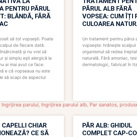
NATIVĂ LA
TRATAMENT PEN
A PENTRU PĂRUL
PĂRUL ALB FĂRĂ
T: BLÂNDĂ, FĂRĂ
VOPSEA: CUM ÎȚI 
AC
CULOAREA NATUR
bosit să tot vopsești. Poate
Un tratament pentru părul 
scalpul de fiecare dată.
vopsește: hrănește scalpul 
însărcinată și nu vrei să
organismul să redea trepta
pur și simplu ești alergică la
naturală. Fără amoniac, tes
nu ai mai avut ce face.
dermatologic, fabricat în Ita
nă e că vopseaua nu este
le să scapi de aspectul
,
Ingrijirea parului
,
Ingrijirea parului alb
,
Par sanatos
,
produse
 CAPELLI CHIAR
PĂR ALB: GHIDUL
IONEAZĂ? CE SĂ
COMPLET CAP-C