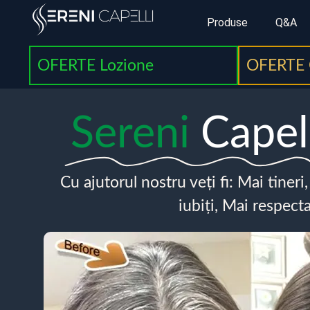
Produse
Q&A
OFERTE Lozione
OFERTE 
Sereni
Capel
Cu ajutorul nostru veți fi: Mai tineri
iubiți, Mai respecta