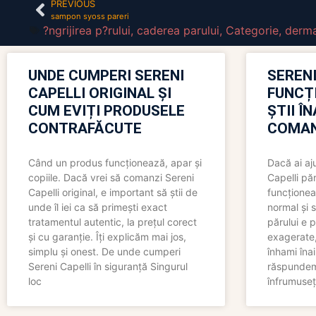
PREVIOUS
sampon syoss pareri
?ngrijirea p?rului
,
caderea parului
,
Categorie
,
derma
UNDE CUMPERI SERENI
SERENI
CAPELLI ORIGINAL ȘI
FUNCȚ
CUM EVIȚI PRODUSELE
ȘTII Î
CONTRAFĂCUTE
COMAN
Când un produs funcționează, apar și
Dacă ai aj
copiile. Dacă vrei să comanzi Sereni
Capelli păr
Capelli original, e important să știi de
funcționea
unde îl iei ca să primești exact
normal și s
tratamentul autentic, la prețul corect
părului e p
și cu garanție. Îți explicăm mai jos,
exagerate, 
simplu și onest. De unde cumperi
înhami înai
Sereni Capelli în siguranță Singurul
răspundem 
loc
înfrumuseț