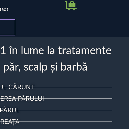
tact
 1 în lume la tratamente
 păr, scalp și barbă
UL CĂRUNT
EREA PĂRULUI
PĂRUL
REAȚA