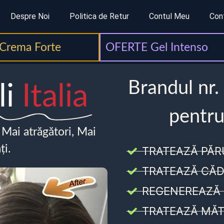
Despre Noi
Politica de Retur
Contul Meu
Con
Crema Forte
OFERTE Gel Intenso
Brandul nr.
li
Italia
pentru
, Mai atrăgători, Mai
ți.
TRATEAZĂ PĂR
TRATEAZĂ CĂD
REGENEREAZĂ 
TRATEAZĂ MĂT