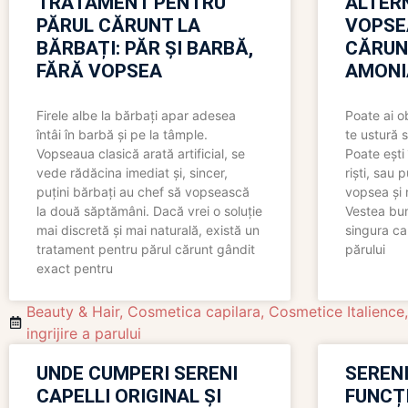
TRATAMENT PENTRU
ALTER
PĂRUL CĂRUNT LA
VOPSE
BĂRBAȚI: PĂR ȘI BARBĂ,
CĂRUN
FĂRĂ VOPSEA
AMONI
Firele albe la bărbați apar adesea
Poate ai o
întâi în barbă și pe la tâmple.
te ustură 
Vopseaua clasică arată artificial, se
Poate ești 
vede rădăcina imediat și, sincer,
riști, sau 
puțini bărbați au chef să vopsească
vopsea și 
la două săptămâni. Dacă vrei o soluție
Vestea bu
mai discretă și mai naturală, există un
singura ca
tratament pentru părul cărunt gândit
părului
exact pentru
Beauty & Hair
,
Cosmetica capilara
,
Cosmetice Italience
ingrijire a parului
UNDE CUMPERI SERENI
SERENI
CAPELLI ORIGINAL ȘI
FUNCȚ