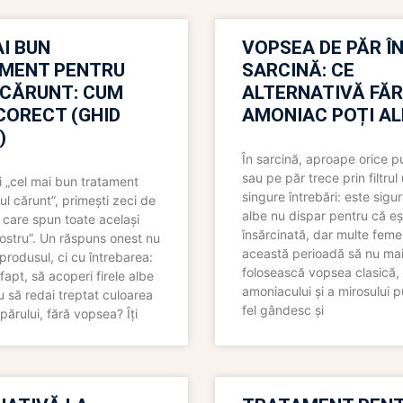
I BUN
VOPSEA DE PĂR Î
MENT PENTRU
SARCINĂ: CE
 CĂRUNT: CUM
ALTERNATIVĂ FĂ
CORECT (GHID
AMONIAC POȚI A
)
În sarcină, aproape orice pu
sau pe păr trece prin filtrul
 „cel mai bun tratament
singure întrebări: este sigur
ul cărunt”, primești zeci de
albe nu dispar pentru că eș
 care spun toate același
însărcinată, dar multe femei
 nostru”. Un răspuns onest nu
această perioadă să nu ma
produsul, ci cu întrebarea:
folosească vopsea clasică,
fapt, să acoperi firele albe
amoniacului și a mirosului p
 să redai treptat culoarea
fel gândesc și
părului, fără vopsea? Îți