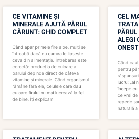
CE VITAMINE ȘI
CEL MA
MINERALE AJUTĂ PĂRUL
TRATA
CĂRUNT: GHID COMPLET
PĂRUL
ALEGI 
ONEST
Când apar primele fire albe, mulți se
întreabă dacă nu cumva le lipsește
ceva din alimentație. Întrebarea este
Când cauți
corectă: producția de culoare a
pentru păr
părului depinde direct de câteva
răspunsuri
vitamine și minerale. Când organismul
lucru: „al
rămâne fără ele, celulele care dau
începe cu 
culoare firului nu mai lucrează la fel
ce vrei de 
de bine. Îți explicăm
repede sau
naturală a 