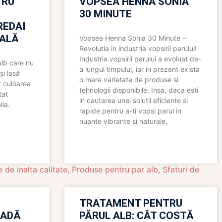
TRU
VOPSEA HENNA SONIA
30 MINUTE
REDAI
ALĂ
Vopsea Henna Sonia 30 Minute –
Revolutia in industria vopsirii parului!
Industria vopsirii parului a evoluat de-
alb care nu
a lungul timpului, iar in prezent exista
și lasă
o mare varietate de produse si
t culoarea
tehnologii disponibile. Insa, daca esti
tat
in cautarea unei solutii eficiente si
lia.
rapide pentru a-ti vopsi parul in
nuante vibrante si naturale,
 de inalta calitate
,
Produse pentru par alb
,
Sfaturi de
TRATAMENT PENTRU
OADĂ
PĂRUL ALB: CÂT COSTĂ