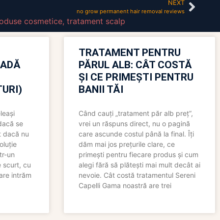
NEXT
no grow permanent hair removal reviews
oduse cosmetice
,
tratament scalp
TRATAMENT PENTRU
OADĂ
PĂRUL ALB: CÂT COSTĂ
ȘI CE PRIMEȘTI PENTRU
URI)
BANII TĂI
leași
Când cauți „tratament păr alb preț”,
 dacă se
vrei un răspuns direct, nu o pagină
t dacă nu
care ascunde costul până la final. Îți
oluție
dăm mai jos prețurile clare, ce
tr-un
primești pentru fiecare produs și cum
 scurt, cu
alegi fără să plătești mai mult decât ai
care intrăm
nevoie. Cât costă tratamentul Sereni
Capelli Gama noastră are trei