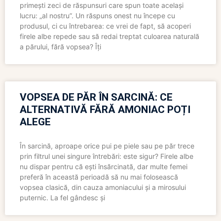
primești zeci de răspunsuri care spun toate același
lucru: „al nostru”. Un răspuns onest nu începe cu
produsul, ci cu întrebarea: ce vrei de fapt, să acoperi
firele albe repede sau să redai treptat culoarea naturală
a părului, fără vopsea? Îți
VOPSEA DE PĂR ÎN SARCINĂ: CE
ALTERNATIVĂ FĂRĂ AMONIAC POȚI
ALEGE
În sarcină, aproape orice pui pe piele sau pe păr trece
prin filtrul unei singure întrebări: este sigur? Firele albe
nu dispar pentru că ești însărcinată, dar multe femei
preferă în această perioadă să nu mai folosească
vopsea clasică, din cauza amoniacului și a mirosului
puternic. La fel gândesc și