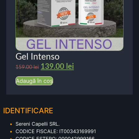
Gel Intenso
139.00
lei
159.00
lei
Adaugă în coș
IDENTIFICARE
Sereni Capelli SRL.
CODICE FISCALE: IT00343169991
CODICE ESTERO: 000042999166