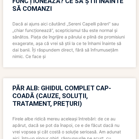
FUNCȚIONEAZĂ? CE SĂ ȘTII ÎNAINTE
SĂ COMANZI
Dacă ai ajuns aici căutând „Sereni Capelli păreri” sau
„chiar funcționează”, scepticismul tău este normal și
sănătos. Piața de îngrijire a părului e plină de promisiuni
exagerate, așa că vrei să știi la ce te înhami înainte să
dai banii. Îți răspundem direct, fără să înfrumusețăm
nimic. Ce face și
PĂR ALB: GHIDUL COMPLET CAP-
COADĂ (CAUZE, SOLUȚII,
TRATAMENT, PREȚURI)
Firele albe ridică mereu aceleași întrebări: de ce au
apărut, dacă se pot da înapoi, ce e de făcut dacă nu
vrei vopsea și cât costă o soluție serioasă. Am adunat
aici, într-un singur ghid, răspunsurile pe scurt, cu