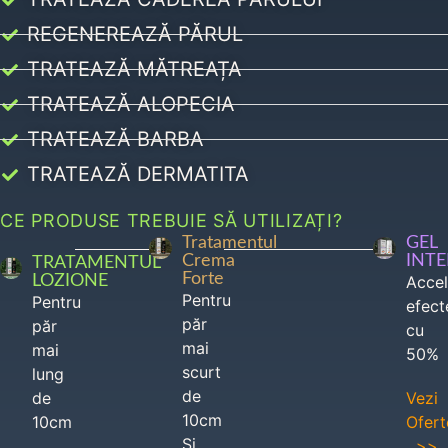
REGENEREAZĂ PĂRUL
TRATEAZĂ MĂTREAȚA
TRATEAZĂ ALOPECIA
TRATEAZĂ BARBA
TRATEAZĂ DERMATITA
CE PRODUSE TREBUIE SĂ UTILIZAȚI?
Tratamentul
GEL
Crema
INT
TRATAMENTUL
Forte
LOZIONE
Acce
Pentru
Pentru
efect
păr
păr
cu
mai
mai
50%
scurt
lung
de
de
Vezi
10cm
10cm
Ofert
Si
>>