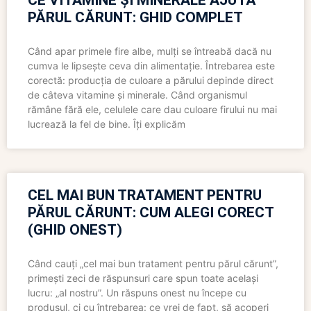
CE VITAMINE ȘI MINERALE AJUTĂ
PĂRUL CĂRUNT: GHID COMPLET
Când apar primele fire albe, mulți se întreabă dacă nu
cumva le lipsește ceva din alimentație. Întrebarea este
corectă: producția de culoare a părului depinde direct
de câteva vitamine și minerale. Când organismul
rămâne fără ele, celulele care dau culoare firului nu mai
lucrează la fel de bine. Îți explicăm
CEL MAI BUN TRATAMENT PENTRU
PĂRUL CĂRUNT: CUM ALEGI CORECT
(GHID ONEST)
Când cauți „cel mai bun tratament pentru părul cărunt”,
primești zeci de răspunsuri care spun toate același
lucru: „al nostru”. Un răspuns onest nu începe cu
produsul, ci cu întrebarea: ce vrei de fapt, să acoperi