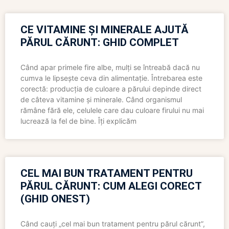
CE VITAMINE ȘI MINERALE AJUTĂ
PĂRUL CĂRUNT: GHID COMPLET
Când apar primele fire albe, mulți se întreabă dacă nu
cumva le lipsește ceva din alimentație. Întrebarea este
corectă: producția de culoare a părului depinde direct
de câteva vitamine și minerale. Când organismul
rămâne fără ele, celulele care dau culoare firului nu mai
lucrează la fel de bine. Îți explicăm
CEL MAI BUN TRATAMENT PENTRU
PĂRUL CĂRUNT: CUM ALEGI CORECT
(GHID ONEST)
Când cauți „cel mai bun tratament pentru părul cărunt”,