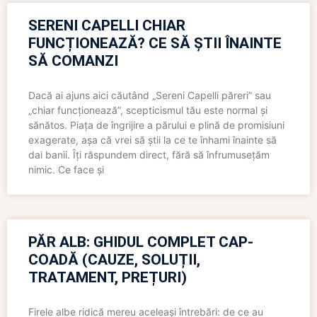
SERENI CAPELLI CHIAR
FUNCȚIONEAZĂ? CE SĂ ȘTII ÎNAINTE
SĂ COMANZI
Dacă ai ajuns aici căutând „Sereni Capelli păreri” sau
„chiar funcționează”, scepticismul tău este normal și
sănătos. Piața de îngrijire a părului e plină de promisiuni
exagerate, așa că vrei să știi la ce te înhami înainte să
dai banii. Îți răspundem direct, fără să înfrumusețăm
nimic. Ce face și
PĂR ALB: GHIDUL COMPLET CAP-
COADĂ (CAUZE, SOLUȚII,
TRATAMENT, PREȚURI)
Firele albe ridică mereu aceleași întrebări: de ce au