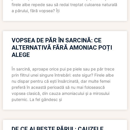
firele albe repede sau să redai treptat culoarea naturală
a părului, fără vopsea? Îți
VOPSEA DE PĂR ÎN SARCINĂ: CE
ALTERNATIVĂ FĂRĂ AMONIAC POȚI
ALEGE
În sarcină, aproape orice pui pe piele sau pe păr trece
prin filtrul unei singure întrebări: este sigur? Firele albe
nu dispar pentru că ești însărcinată, dar multe femei
preferă în această perioadă să nu mai folosească
vopsea clasică, din cauza amoniacului și a mirosului
puternic. La fel gândesc și
DE CE ALBEȘTE PĂRUL: CAUZELE