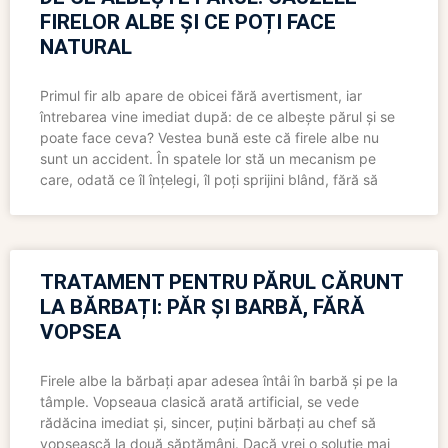
FIRELOR ALBE ȘI CE POȚI FACE
NATURAL
Primul fir alb apare de obicei fără avertisment, iar
întrebarea vine imediat după: de ce albește părul și se
poate face ceva? Vestea bună este că firele albe nu
sunt un accident. În spatele lor stă un mecanism pe
care, odată ce îl înțelegi, îl poți sprijini blând, fără să
TRATAMENT PENTRU PĂRUL CĂRUNT
LA BĂRBAȚI: PĂR ȘI BARBĂ, FĂRĂ
VOPSEA
Firele albe la bărbați apar adesea întâi în barbă și pe la
tâmple. Vopseaua clasică arată artificial, se vede
rădăcina imediat și, sincer, puțini bărbați au chef să
vopsească la două săptămâni. Dacă vrei o soluție mai