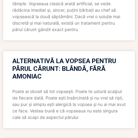
tâmple. Vopseaua clasică arată artificial, se vede
rădăcina imediat și, sincer, puțini bărbați au chef să
vopsească la două săptămâni. Dacă vrei o soluție mai
discretă și mai naturală, există un tratament pentru
părul cărunt gândit exact pentru
ALTERNATIVĂ LA VOPSEA PENTRU
PĂRUL CĂRUNT: BLÂNDĂ, FĂRĂ
AMONIAC
Poate ai obosit să tot vopsești. Poate te ustură scalpul
de fiecare dată. Poate ești însărcinată și nu vrei să riști,
sau pur și simplu ești alergică la vopsea și nu ai mai avut
ce face. Vestea bună e că vopseaua nu este singura
cale să scapi de aspectul părului