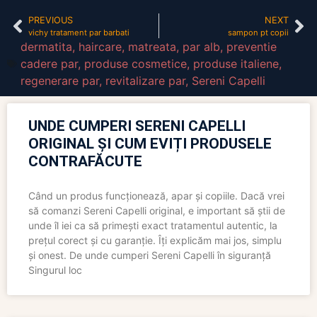
PREVIOUS
NEXT
vichy tratament par barbati
sampon pt copii
dermatita
,
haircare
,
matreata
,
par alb
,
preventie
cadere par
,
produse cosmetice
,
produse italiene
,
regenerare par
,
revitalizare par
,
Sereni Capelli
UNDE CUMPERI SERENI CAPELLI
ORIGINAL ȘI CUM EVIȚI PRODUSELE
CONTRAFĂCUTE
Când un produs funcționează, apar și copiile. Dacă vrei
să comanzi Sereni Capelli original, e important să știi de
unde îl iei ca să primești exact tratamentul autentic, la
prețul corect și cu garanție. Îți explicăm mai jos, simplu
și onest. De unde cumperi Sereni Capelli în siguranță
Singurul loc