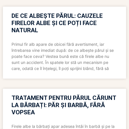
DE CE ALBEȘTE PĂRUL: CAUZELE
FIRELOR ALBE ȘI CE POȚI FACE
NATURAL
Primul fir alb apare de obicei fără avertisment, iar
întrebarea vine imediat după: de ce albește părul și se
poate face ceva? Vestea bună este că firele albe nu
sunt un accident. În spatele lor stă un mecanism pe
care, odată ce îl înțelegi, îl poți sprijini blând, fără să
TRATAMENT PENTRU PĂRUL CĂRUNT
LA BĂRBAȚI: PĂR ȘI BARBĂ, FĂRĂ
VOPSEA
Firele albe la bărbați apar adesea întâi în barbă și pe la