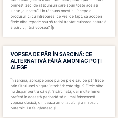
primești zeci de răspunsuri care spun toate același
lucru: „al nostru”. Un răspuns onest nu începe cu
produsul, ci cu întrebarea: ce vrei de fapt, să acoperi
firele albe repede sau să redai treptat culoarea naturală
a părului, fără vopsea? Îți
VOPSEA DE PĂR ÎN SARCINĂ: CE
ALTERNATIVĂ FĂRĂ AMONIAC POȚI
ALEGE
În sarcină, aproape orice pui pe piele sau pe păr trece
prin filtrul unei singure întrebări: este sigur? Firele albe
nu dispar pentru că ești însărcinată, dar multe femei
preferă în această perioadă să nu mai folosească
vopsea clasică, din cauza amoniacului și a mirosului
puternic. La fel gândesc și