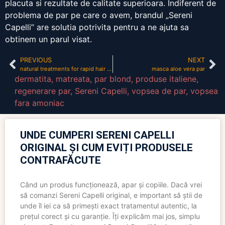
placuta si rezultate de calitate superioara. Indiferent de
problema de par pe care o avem, brandul „Sereni
Capelli” are solutia potrivita pentru a ne ajuta sa
obtinem un parul visat.
PREVIOUS
NEXT
natural treatments for rapid hair growth
masca aloe vera par
dermatita
,
matreata
,
par blond
,
produse italiene
,
regenerare par
,
Sereni Capelli
,
vopsea de par
,
vopsea
fara amoniac
UNDE CUMPERI SERENI CAPELLI
ORIGINAL ȘI CUM EVIȚI PRODUSELE
CONTRAFĂCUTE
Când un produs funcționează, apar și copiile. Dacă vrei
să comanzi Sereni Capelli original, e important să știi de
unde îl iei ca să primești exact tratamentul autentic, la
prețul corect și cu garanție. Îți explicăm mai jos, simplu