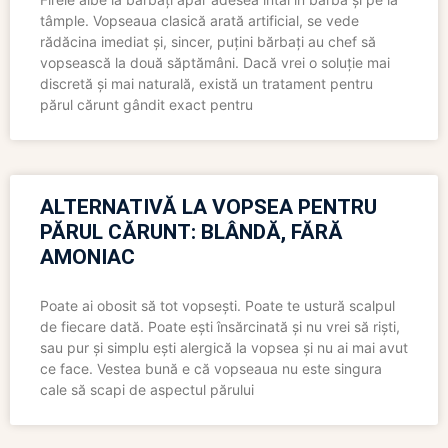
tâmple. Vopseaua clasică arată artificial, se vede
rădăcina imediat și, sincer, puțini bărbați au chef să
vopsească la două săptămâni. Dacă vrei o soluție mai
discretă și mai naturală, există un tratament pentru
părul cărunt gândit exact pentru
ALTERNATIVĂ LA VOPSEA PENTRU
PĂRUL CĂRUNT: BLÂNDĂ, FĂRĂ
AMONIAC
Poate ai obosit să tot vopsești. Poate te ustură scalpul
de fiecare dată. Poate ești însărcinată și nu vrei să riști,
sau pur și simplu ești alergică la vopsea și nu ai mai avut
ce face. Vestea bună e că vopseaua nu este singura
cale să scapi de aspectul părului