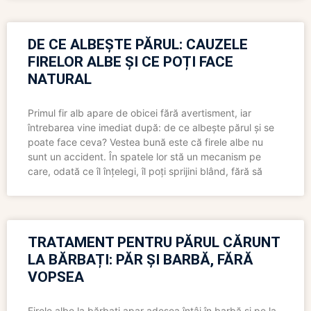
DE CE ALBEȘTE PĂRUL: CAUZELE
FIRELOR ALBE ȘI CE POȚI FACE
NATURAL
Primul fir alb apare de obicei fără avertisment, iar
întrebarea vine imediat după: de ce albește părul și se
poate face ceva? Vestea bună este că firele albe nu
sunt un accident. În spatele lor stă un mecanism pe
care, odată ce îl înțelegi, îl poți sprijini blând, fără să
TRATAMENT PENTRU PĂRUL CĂRUNT
LA BĂRBAȚI: PĂR ȘI BARBĂ, FĂRĂ
VOPSEA
Firele albe la bărbați apar adesea întâi în barbă și pe la