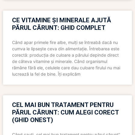
CE VITAMINE ȘI MINERALE AJUTĂ
PĂRUL CĂRUNT: GHID COMPLET
Când apar primele fire albe, mulți se întreabă dacă nu
cumva le lipsește ceva din alimentație. Întrebarea este
corectă: producția de culoare a părului depinde direct
de câteva vitamine și minerale. Când organismul
rămâne fără ele, celulele care dau culoare firului nu mai
lucrează la fel de bine. Îți explicăm
CEL MAI BUN TRATAMENT PENTRU
PĂRUL CĂRUNT: CUM ALEGI CORECT
(GHID ONEST)
Când cauți „cel mai bun tratament pentru părul cărunt”,