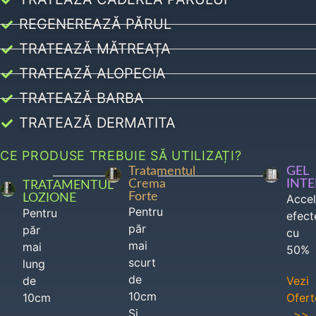
REGENEREAZĂ PĂRUL
TRATEAZĂ MĂTREAȚA
TRATEAZĂ ALOPECIA
TRATEAZĂ BARBA
TRATEAZĂ DERMATITA
CE PRODUSE TREBUIE SĂ UTILIZAȚI?
Tratamentul
GEL
Crema
INT
TRATAMENTUL
Forte
LOZIONE
Acce
Pentru
Pentru
efect
păr
păr
cu
mai
mai
50%
scurt
lung
de
de
Vezi
10cm
10cm
Ofert
Si
>>