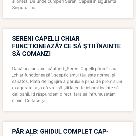
și onest. De unde cumperi Sereni Capelli în siguranță
Singurul loc
SERENI CAPELLI CHIAR
FUNCȚIONEAZĂ? CE SĂ ȘTII ÎNAINTE
SĂ COMANZI
Dacă ai ajuns aici căutând „Sereni Capelli păreri” sau
„chiar funcționează”, scepticismul tău este normal și
sănătos. Piața de îngrijire a părului e plină de promisiuni
exagerate, așa că vrei să știi la ce te înhami înainte să
dai banii. Îți răspundem direct, fără să înfrumusețăm
nimic. Ce face și
PĂR ALB: GHIDUL COMPLET CAP-