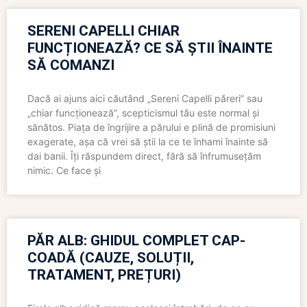
SERENI CAPELLI CHIAR
FUNCȚIONEAZĂ? CE SĂ ȘTII ÎNAINTE
SĂ COMANZI
Dacă ai ajuns aici căutând „Sereni Capelli păreri” sau
„chiar funcționează”, scepticismul tău este normal și
sănătos. Piața de îngrijire a părului e plină de promisiuni
exagerate, așa că vrei să știi la ce te înhami înainte să
dai banii. Îți răspundem direct, fără să înfrumusețăm
nimic. Ce face și
PĂR ALB: GHIDUL COMPLET CAP-
COADĂ (CAUZE, SOLUȚII,
TRATAMENT, PREȚURI)