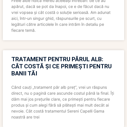
Firele albe ridică mereu aceleași întrebări: de ce au
apărut, dacă se pot da înapoi, ce e de făcut dacă nu
vrei vopsea și cât costă o soluție serioasă. Am adunat
aici, într-un singur ghid, răspunsurile pe scurt, cu
legături către articolele în care intrăm în detaliu pe
fiecare temă.
TRATAMENT PENTRU PĂRUL ALB:
CÂT COSTĂ ȘI CE PRIMEȘTI PENTRU
BANII TĂI
Când cauți „tratament păr alb preț”, vrei un răspuns
direct, nu o pagină care ascunde costul până la final. Îți
dăm mai jos prețurile clare, ce primești pentru fiecare
produs și cum alegi fără să plătești mai mult decât ai
nevoie. Cât costă tratamentul Sereni Capelli Gama
noastră are trei