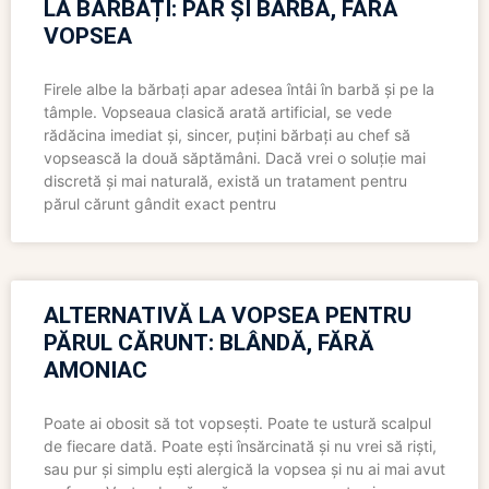
LA BĂRBAȚI: PĂR ȘI BARBĂ, FĂRĂ
VOPSEA
Firele albe la bărbați apar adesea întâi în barbă și pe la
tâmple. Vopseaua clasică arată artificial, se vede
rădăcina imediat și, sincer, puțini bărbați au chef să
vopsească la două săptămâni. Dacă vrei o soluție mai
discretă și mai naturală, există un tratament pentru
părul cărunt gândit exact pentru
ALTERNATIVĂ LA VOPSEA PENTRU
PĂRUL CĂRUNT: BLÂNDĂ, FĂRĂ
AMONIAC
Poate ai obosit să tot vopsești. Poate te ustură scalpul
de fiecare dată. Poate ești însărcinată și nu vrei să riști,
sau pur și simplu ești alergică la vopsea și nu ai mai avut