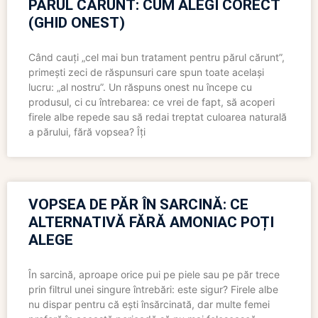
PĂRUL CĂRUNT: CUM ALEGI CORECT
(GHID ONEST)
Când cauți „cel mai bun tratament pentru părul cărunt”,
primești zeci de răspunsuri care spun toate același
lucru: „al nostru”. Un răspuns onest nu începe cu
produsul, ci cu întrebarea: ce vrei de fapt, să acoperi
firele albe repede sau să redai treptat culoarea naturală
a părului, fără vopsea? Îți
VOPSEA DE PĂR ÎN SARCINĂ: CE
ALTERNATIVĂ FĂRĂ AMONIAC POȚI
ALEGE
În sarcină, aproape orice pui pe piele sau pe păr trece
prin filtrul unei singure întrebări: este sigur? Firele albe
nu dispar pentru că ești însărcinată, dar multe femei