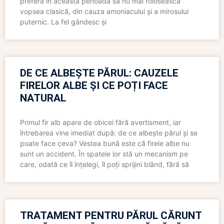
preferă în această perioadă să nu mai folosească
vopsea clasică, din cauza amoniacului și a mirosului
puternic. La fel gândesc și
DE CE ALBEȘTE PĂRUL: CAUZELE
FIRELOR ALBE ȘI CE POȚI FACE
NATURAL
Primul fir alb apare de obicei fără avertisment, iar
întrebarea vine imediat după: de ce albește părul și se
poate face ceva? Vestea bună este că firele albe nu
sunt un accident. În spatele lor stă un mecanism pe
care, odată ce îl înțelegi, îl poți sprijini blând, fără să
TRATAMENT PENTRU PĂRUL CĂRUNT