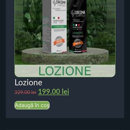
Lozione
199.00
lei
329.00
lei
Adaugă în coș