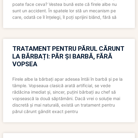
poate face ceva? Vestea bună este că firele albe nu
sunt un accident. În spatele lor stă un mecanism pe
care, odată ce îl înțelegi, îl poți sprijini blând, fără să
TRATAMENT PENTRU PĂRUL CĂRUNT
LA BĂRBAȚI: PĂR ȘI BARBĂ, FĂRĂ
VOPSEA
Firele albe la bărbați apar adesea întâi în barbă și pe la
tâmple. Vopseaua clasică arată artificial, se vede
rădăcina imediat și, sincer, puțini bărbați au chef să
vopsească la două săptămâni. Dacă vrei o soluție mai
discretă și mai naturală, există un tratament pentru
părul cărunt gândit exact pentru