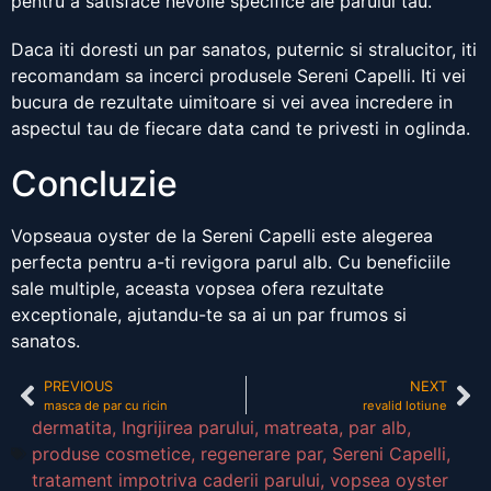
pentru a satisface nevoile specifice ale parului tau.
Daca iti doresti un par sanatos, puternic si stralucitor, iti
recomandam sa incerci produsele Sereni Capelli. Iti vei
bucura de rezultate uimitoare si vei avea incredere in
aspectul tau de fiecare data cand te privesti in oglinda.
Concluzie
Vopseaua oyster de la Sereni Capelli este alegerea
perfecta pentru a-ti revigora parul alb. Cu beneficiile
sale multiple, aceasta vopsea ofera rezultate
exceptionale, ajutandu-te sa ai un par frumos si
sanatos.
PREVIOUS
NEXT
masca de par cu ricin
revalid lotiune
dermatita
,
Ingrijirea parului
,
matreata
,
par alb
,
produse cosmetice
,
regenerare par
,
Sereni Capelli
,
tratament impotriva caderii parului
,
vopsea oyster