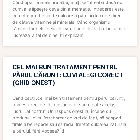
Când apar primele fire albe, mulți se întreabă dacă nu
cumva le lipsește ceva din alimentație. Întrebarea este
corectă: producția de culoare a părului depinde direct
de câteva vitamine și minerale. Când organismul
rămâne fără ele, celulele care dau culoare firului nu mai
lucrează la fel de bine. Îți explicăm
CEL MAI BUN TRATAMENT PENTRU
PĂRUL CĂRUNT: CUM ALEGI CORECT
(GHID ONEST)
Când cauți „cel mai bun tratament pentru părul cărunt”,
primești zeci de răspunsuri care spun toate același
lucru: „al nostru”. Un răspuns onest nu începe cu
produsul, ci cu întrebarea: ce vrei de fapt, să acoperi
firele albe repede sau să redai treptat culoarea naturală
a părului, fără vopsea? Îți