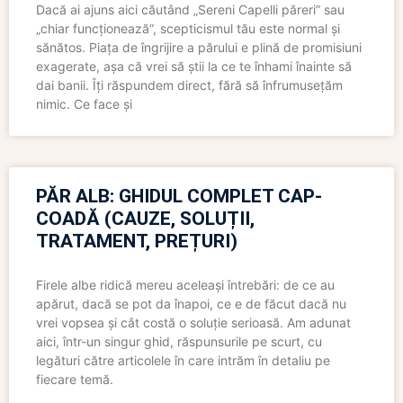
Dacă ai ajuns aici căutând „Sereni Capelli păreri” sau
„chiar funcționează”, scepticismul tău este normal și
sănătos. Piața de îngrijire a părului e plină de promisiuni
exagerate, așa că vrei să știi la ce te înhami înainte să
dai banii. Îți răspundem direct, fără să înfrumusețăm
nimic. Ce face și
PĂR ALB: GHIDUL COMPLET CAP-
COADĂ (CAUZE, SOLUȚII,
TRATAMENT, PREȚURI)
Firele albe ridică mereu aceleași întrebări: de ce au
apărut, dacă se pot da înapoi, ce e de făcut dacă nu
vrei vopsea și cât costă o soluție serioasă. Am adunat
aici, într-un singur ghid, răspunsurile pe scurt, cu
legături către articolele în care intrăm în detaliu pe
fiecare temă.