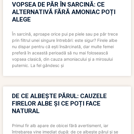
VOPSEA DE PĂR ÎN SARCINĂ: CE
ALTERNATIVĂ FĂRĂ AMONIAC POȚI
ALEGE
În sarcină, aproape orice pui pe piele sau pe păr trece
prin filtrul unei singure întrebări: este sigur? Firele albe
nu dispar pentru că ești însărcinată, dar multe femei
preferă în această perioadă să nu mai folosească
vopsea clasică, din cauza amoniacului și a mirosului
puternic. La fel gândesc și
DE CE ALBEȘTE PĂRUL: CAUZELE
FIRELOR ALBE ȘI CE POȚI FACE
NATURAL
Primul fir alb apare de obicei fără avertisment, iar
întrebarea vine imediat după: de ce albește părul și se