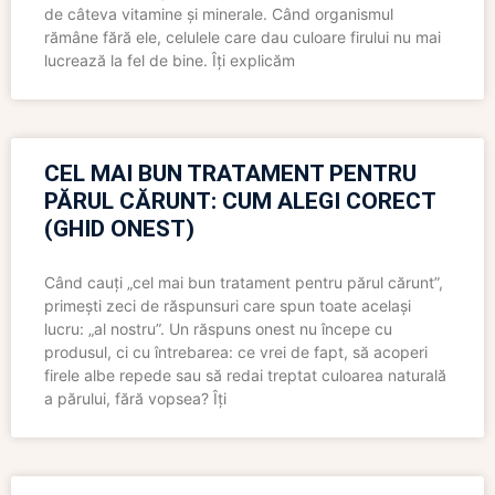
de câteva vitamine și minerale. Când organismul
rămâne fără ele, celulele care dau culoare firului nu mai
lucrează la fel de bine. Îți explicăm
CEL MAI BUN TRATAMENT PENTRU
PĂRUL CĂRUNT: CUM ALEGI CORECT
(GHID ONEST)
Când cauți „cel mai bun tratament pentru părul cărunt”,
primești zeci de răspunsuri care spun toate același
lucru: „al nostru”. Un răspuns onest nu începe cu
produsul, ci cu întrebarea: ce vrei de fapt, să acoperi
firele albe repede sau să redai treptat culoarea naturală
a părului, fără vopsea? Îți