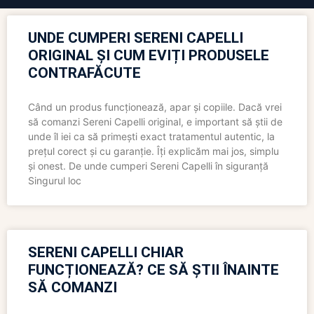
UNDE CUMPERI SERENI CAPELLI
ORIGINAL ȘI CUM EVIȚI PRODUSELE
CONTRAFĂCUTE
Când un produs funcționează, apar și copiile. Dacă vrei
să comanzi Sereni Capelli original, e important să știi de
unde îl iei ca să primești exact tratamentul autentic, la
prețul corect și cu garanție. Îți explicăm mai jos, simplu
și onest. De unde cumperi Sereni Capelli în siguranță
Singurul loc
SERENI CAPELLI CHIAR
FUNCȚIONEAZĂ? CE SĂ ȘTII ÎNAINTE
SĂ COMANZI