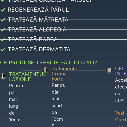
REGENEREAZĂ PĂRUL
TRATEAZĂ MĂTREAȚA
TRATEAZĂ ALOPECIA
TRATEAZĂ BARBA
TRATEAZĂ DERMATITA
CE PRODUSE TREBUIE SĂ UTILIZAȚI?
Tratamentul
GEL
Crema
INT
TRATAMENTUL
Forte
LOZIONE
Acce
Pentru
Pentru
efect
păr
păr
cu
mai
mai
50%
scurt
lung
de
de
Vezi
10cm
10cm
Ofert
Si
>>