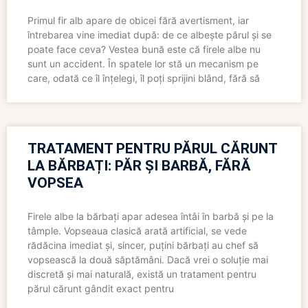
Primul fir alb apare de obicei fără avertisment, iar
întrebarea vine imediat după: de ce albește părul și se
poate face ceva? Vestea bună este că firele albe nu
sunt un accident. În spatele lor stă un mecanism pe
care, odată ce îl înțelegi, îl poți sprijini blând, fără să
TRATAMENT PENTRU PĂRUL CĂRUNT
LA BĂRBAȚI: PĂR ȘI BARBĂ, FĂRĂ
VOPSEA
Firele albe la bărbați apar adesea întâi în barbă și pe la
tâmple. Vopseaua clasică arată artificial, se vede
rădăcina imediat și, sincer, puțini bărbați au chef să
vopsească la două săptămâni. Dacă vrei o soluție mai
discretă și mai naturală, există un tratament pentru
părul cărunt gândit exact pentru