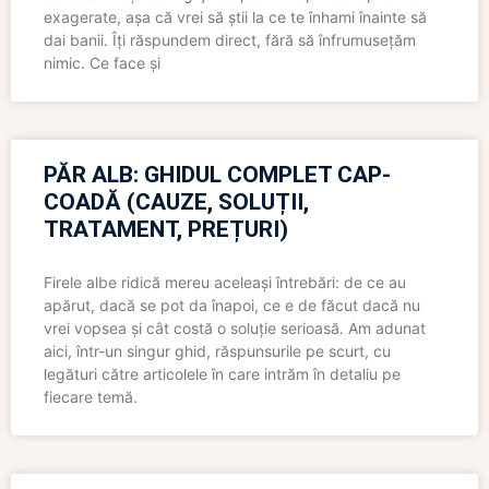
exagerate, așa că vrei să știi la ce te înhami înainte să
dai banii. Îți răspundem direct, fără să înfrumusețăm
nimic. Ce face și
PĂR ALB: GHIDUL COMPLET CAP-
COADĂ (CAUZE, SOLUȚII,
TRATAMENT, PREȚURI)
Firele albe ridică mereu aceleași întrebări: de ce au
apărut, dacă se pot da înapoi, ce e de făcut dacă nu
vrei vopsea și cât costă o soluție serioasă. Am adunat
aici, într-un singur ghid, răspunsurile pe scurt, cu
legături către articolele în care intrăm în detaliu pe
fiecare temă.