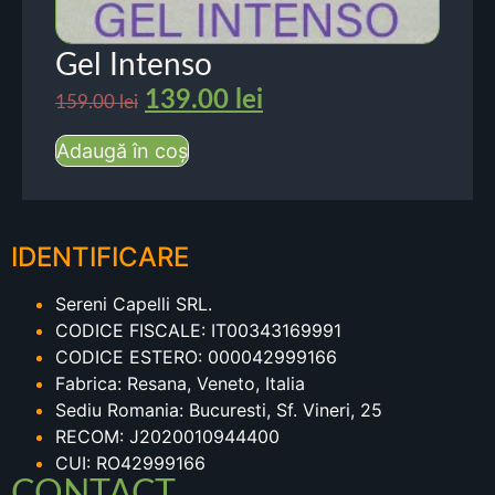
Gel Intenso
139.00
lei
159.00
lei
Adaugă în coș
IDENTIFICARE
Sereni Capelli SRL.
CODICE FISCALE: IT00343169991
CODICE ESTERO: 000042999166
Fabrica: Resana, Veneto, Italia
Sediu Romania: Bucuresti, Sf. Vineri, 25
RECOM: J2020010944400
CUI: RO42999166
CONTACT