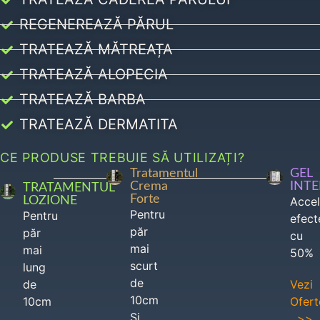
REGENEREAZĂ PĂRUL
TRATEAZĂ MĂTREAȚA
TRATEAZĂ ALOPECIA
TRATEAZĂ BARBA
TRATEAZĂ DERMATITA
CE PRODUSE TREBUIE SĂ UTILIZAȚI?
Tratamentul
GEL
Crema
INT
TRATAMENTUL
Forte
LOZIONE
Acce
Pentru
Pentru
efect
păr
păr
cu
mai
mai
50%
scurt
lung
de
de
Vezi
10cm
10cm
Ofert
Si
>>