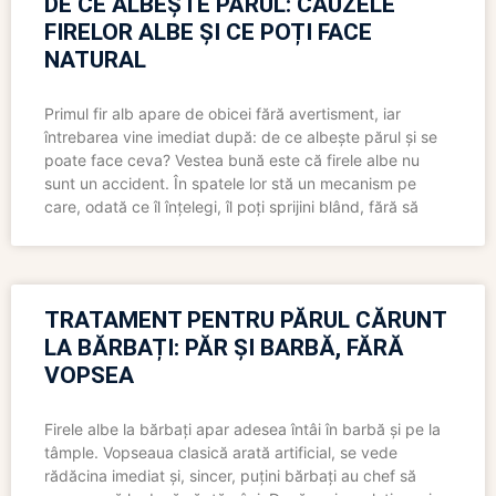
DE CE ALBEȘTE PĂRUL: CAUZELE
FIRELOR ALBE ȘI CE POȚI FACE
NATURAL
Primul fir alb apare de obicei fără avertisment, iar
întrebarea vine imediat după: de ce albește părul și se
poate face ceva? Vestea bună este că firele albe nu
sunt un accident. În spatele lor stă un mecanism pe
care, odată ce îl înțelegi, îl poți sprijini blând, fără să
TRATAMENT PENTRU PĂRUL CĂRUNT
LA BĂRBAȚI: PĂR ȘI BARBĂ, FĂRĂ
VOPSEA
Firele albe la bărbați apar adesea întâi în barbă și pe la
tâmple. Vopseaua clasică arată artificial, se vede
rădăcina imediat și, sincer, puțini bărbați au chef să