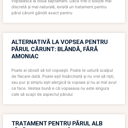
vopsească la două săptămâni. Dacă vrei o soluție mai
discretă și mai naturală, există un tratament pentru
părul cărunt gândit exact pentru
ALTERNATIVĂ LA VOPSEA PENTRU
PĂRUL CĂRUNT: BLÂNDĂ, FĂRĂ
AMONIAC
Poate ai obosit să tot vopsești. Poate te ustură scalpul
de fiecare dată. Poate ești însărcinată și nu vrei să riști,
sau pur și simplu ești alergică la vopsea și nu ai mai avut
ce face. Vestea bună e că vopseaua nu este singura
cale să scapi de aspectul părului
TRATAMENT PENTRU PĂRUL ALB