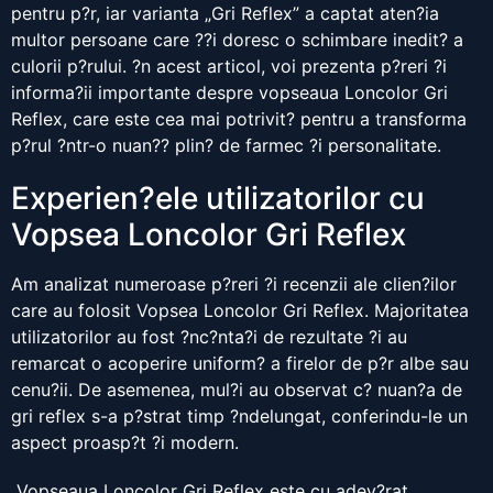
pentru p?r, iar varianta „Gri Reflex” a captat aten?ia
multor persoane care ??i doresc o schimbare inedit? a
culorii p?rului. ?n acest articol, voi prezenta p?reri ?i
informa?ii importante despre vopseaua Loncolor Gri
Reflex, care este cea mai potrivit? pentru a transforma
p?rul ?ntr-o nuan?? plin? de farmec ?i personalitate.
Experien?ele utilizatorilor cu
Vopsea Loncolor Gri Reflex
Am analizat numeroase p?reri ?i recenzii ale clien?ilor
care au folosit Vopsea Loncolor Gri Reflex. Majoritatea
utilizatorilor au fost ?nc?nta?i de rezultate ?i au
remarcat o acoperire uniform? a firelor de p?r albe sau
cenu?ii. De asemenea, mul?i au observat c? nuan?a de
gri reflex s-a p?strat timp ?ndelungat, conferindu-le un
aspect proasp?t ?i modern.
„Vopseaua Loncolor Gri Reflex este cu adev?rat