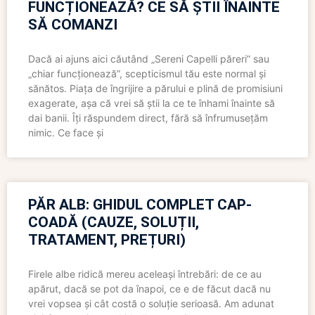
FUNCȚIONEAZĂ? CE SĂ ȘTII ÎNAINTE
SĂ COMANZI
Dacă ai ajuns aici căutând „Sereni Capelli păreri” sau
„chiar funcționează”, scepticismul tău este normal și
sănătos. Piața de îngrijire a părului e plină de promisiuni
exagerate, așa că vrei să știi la ce te înhami înainte să
dai banii. Îți răspundem direct, fără să înfrumusețăm
nimic. Ce face și
PĂR ALB: GHIDUL COMPLET CAP-
COADĂ (CAUZE, SOLUȚII,
TRATAMENT, PREȚURI)
Firele albe ridică mereu aceleași întrebări: de ce au
apărut, dacă se pot da înapoi, ce e de făcut dacă nu
vrei vopsea și cât costă o soluție serioasă. Am adunat