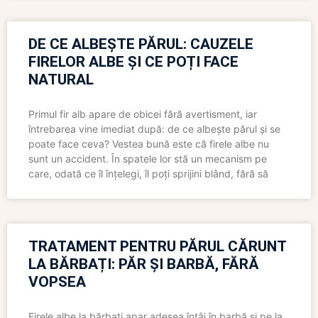
DE CE ALBEȘTE PĂRUL: CAUZELE
FIRELOR ALBE ȘI CE POȚI FACE
NATURAL
Primul fir alb apare de obicei fără avertisment, iar
întrebarea vine imediat după: de ce albește părul și se
poate face ceva? Vestea bună este că firele albe nu
sunt un accident. În spatele lor stă un mecanism pe
care, odată ce îl înțelegi, îl poți sprijini blând, fără să
TRATAMENT PENTRU PĂRUL CĂRUNT
LA BĂRBAȚI: PĂR ȘI BARBĂ, FĂRĂ
VOPSEA
Firele albe la bărbați apar adesea întâi în barbă și pe la