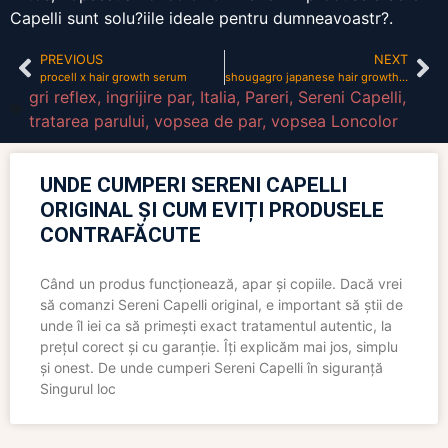
Capelli sunt solu?iile ideale pentru dumneavoastr?.
PREVIOUS
NEXT
procell x hair growth serum
shougagro japanese hair growth spray
gri reflex
,
ingrijire par
,
Italia
,
Pareri
,
Sereni Capelli
,
tratarea parului
,
vopsea de par
,
vopsea Loncolor
UNDE CUMPERI SERENI CAPELLI
ORIGINAL ȘI CUM EVIȚI PRODUSELE
CONTRAFĂCUTE
Când un produs funcționează, apar și copiile. Dacă vrei
să comanzi Sereni Capelli original, e important să știi de
unde îl iei ca să primești exact tratamentul autentic, la
prețul corect și cu garanție. Îți explicăm mai jos, simplu
și onest. De unde cumperi Sereni Capelli în siguranță
Singurul loc