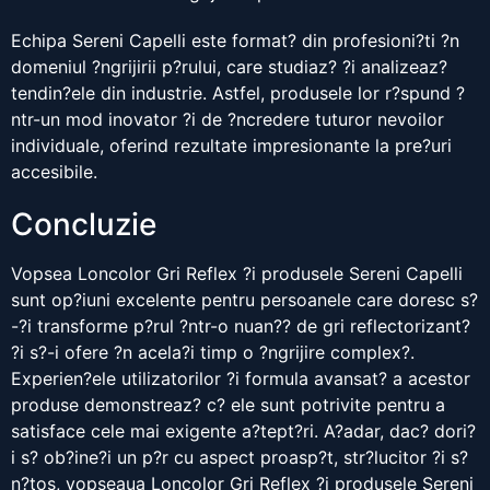
Echipa Sereni Capelli este format? din profesioni?ti ?n
domeniul ?ngrijirii p?rului, care studiaz? ?i analizeaz?
tendin?ele din industrie. Astfel, produsele lor r?spund ?
ntr-un mod inovator ?i de ?ncredere tuturor nevoilor
individuale, oferind rezultate impresionante la pre?uri
accesibile.
Concluzie
Vopsea Loncolor Gri Reflex ?i produsele Sereni Capelli
sunt op?iuni excelente pentru persoanele care doresc s?
-?i transforme p?rul ?ntr-o nuan?? de gri reflectorizant?
?i s?-i ofere ?n acela?i timp o ?ngrijire complex?.
Experien?ele utilizatorilor ?i formula avansat? a acestor
produse demonstreaz? c? ele sunt potrivite pentru a
satisface cele mai exigente a?tept?ri. A?adar, dac? dori?
i s? ob?ine?i un p?r cu aspect proasp?t, str?lucitor ?i s?
n?tos, vopseaua Loncolor Gri Reflex ?i produsele Sereni