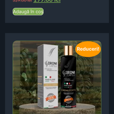
199.00
lei
329.00
lei
Adaugă în coș
Reduceri!