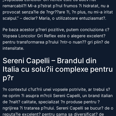
remarcabil?! Mi-a p?strat p?rul frumos ?i hidratat, nu a
provocat senza?ie de ?ngr??are ?i, ?n plus, nu mi-a iritat
scalpul.” – declar? Maria, o utilizatoare entuziasmat?.
Pe baza acestor p?reri pozitive, putem concluziona c?
Vopsea Loncolor Gri Reflex este o alegere excelent?
pentru transformarea p?rului ?ntr-o nuan?? gri plin? de
intensitate.
Sereni Capelli – Brandul din
Italia cu solu?ii complexe pentru
p?r
?n contextul c?ut?rii unei vopsele potrivite, ar trebui s?
ne oprim ?i asupra m?rcii Sereni Capelli, un brand italian
de ?nalt? calitate, specializat ?n produse pentru ?
ngrijirea ?i tratarea p?rului. Sereni Capelli se bucur? de o
reputa?ie excelent? pentru gama sa diversificat? de