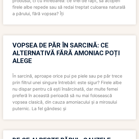
produsul, ci cu întrebarea: ce vrei de fapt, să acoperi
firele albe repede sau să redai treptat culoarea naturală
a părului, fără vopsea? Îți
VOPSEA DE PĂR ÎN SARCINĂ: CE
ALTERNATIVĂ FĂRĂ AMONIAC POȚI
ALEGE
În sarcină, aproape orice pui pe piele sau pe păr trece
prin filtrul unei singure întrebări: este sigur? Firele albe
nu dispar pentru că ești însărcinată, dar multe femei
preferă în această perioadă să nu mai folosească
vopsea clasică, din cauza amoniacului și a mirosului
puternic. La fel gândesc și