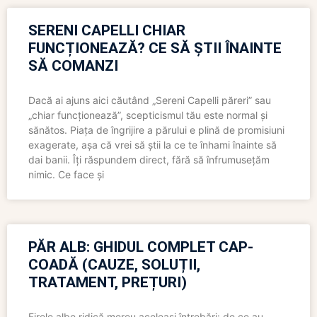
SERENI CAPELLI CHIAR
FUNCȚIONEAZĂ? CE SĂ ȘTII ÎNAINTE
SĂ COMANZI
Dacă ai ajuns aici căutând „Sereni Capelli păreri” sau
„chiar funcționează”, scepticismul tău este normal și
sănătos. Piața de îngrijire a părului e plină de promisiuni
exagerate, așa că vrei să știi la ce te înhami înainte să
dai banii. Îți răspundem direct, fără să înfrumusețăm
nimic. Ce face și
PĂR ALB: GHIDUL COMPLET CAP-
COADĂ (CAUZE, SOLUȚII,
TRATAMENT, PREȚURI)
Firele albe ridică mereu aceleași întrebări: de ce au