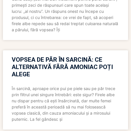
primești zeci de răspunsuri care spun toate același
lucru: „al nostru”. Un răspuns onest nu începe cu
produsul, ci cu întrebarea: ce vrei de fapt, să acoperi
firele albe repede sau să redai treptat culoarea naturală
a părului, fără vopsea? Îți
VOPSEA DE PĂR ÎN SARCINĂ: CE
ALTERNATIVĂ FĂRĂ AMONIAC POȚI
ALEGE
În sarcină, aproape orice pui pe piele sau pe păr trece
prin filtrul unei singure întrebări: este sigur? Firele albe
nu dispar pentru că ești însărcinată, dar multe femei
preferă în această perioadă să nu mai folosească
vopsea clasică, din cauza amoniacului și a mirosului
puternic. La fel gândesc și