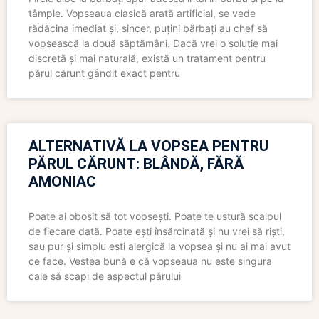
tâmple. Vopseaua clasică arată artificial, se vede
rădăcina imediat și, sincer, puțini bărbați au chef să
vopsească la două săptămâni. Dacă vrei o soluție mai
discretă și mai naturală, există un tratament pentru
părul cărunt gândit exact pentru
ALTERNATIVĂ LA VOPSEA PENTRU
PĂRUL CĂRUNT: BLÂNDĂ, FĂRĂ
AMONIAC
Poate ai obosit să tot vopsești. Poate te ustură scalpul
de fiecare dată. Poate ești însărcinată și nu vrei să riști,
sau pur și simplu ești alergică la vopsea și nu ai mai avut
ce face. Vestea bună e că vopseaua nu este singura
cale să scapi de aspectul părului