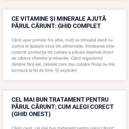
CE VITAMINE ȘI MINERALE AJUTĂ
PĂRUL CĂRUNT: GHID COMPLET
Când apar primele fire albe, mulți se întreabă dacă nu
cumva le lipsește ceva din alimentație. Întrebarea este
corectă: producția de culoare a părului depinde direct
de câteva vitamine și minerale. Când organismul
rămâne fără ele, celulele care dau culoare firului nu mai
lucrează la fel de bine. Îți explicăm
CEL MAI BUN TRATAMENT PENTRU
PĂRUL CĂRUNT: CUM ALEGI CORECT
(GHID ONEST)
Când cauți „cel mai bun tratament pentru părul cărunt”,