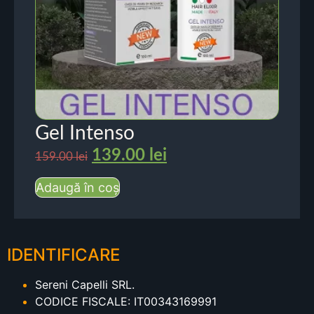
Gel Intenso
139.00
lei
159.00
lei
Adaugă în coș
IDENTIFICARE
Sereni Capelli SRL.
CODICE FISCALE: IT00343169991