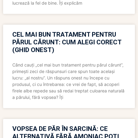
lucrează la fel de bine. Îți explicăm
CEL MAI BUN TRATAMENT PENTRU
PĂRUL CĂRUNT: CUM ALEGI CORECT
(GHID ONEST)
Când cauți „cel mai bun tratament pentru părul cărunt”,
primești zeci de răspunsuri care spun toate același
lucru: „al nostru”. Un răspuns onest nu începe cu
produsul, ci cu întrebarea: ce vrei de fapt, să acoperi
firele albe repede sau să redai treptat culoarea naturală
a părului, fără vopsea? Îți
VOPSEA DE PĂR ÎN SARCINĂ: CE
ALTERNATIVĂ FĂRĂ AMONIAC POȚI