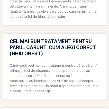
corectă: producția de culoare a părului depinde direct
de câteva vitamine și minerale. Când organismul
rămâne fără ele, celulele care dau culoare firului nu mai
lucrează la fel de bine. Îți explicăm
CEL MAI BUN TRATAMENT PENTRU
PĂRUL CĂRUNT: CUM ALEGI CORECT
(GHID ONEST)
Când cauți „cel mai bun tratament pentru părul cărunt”,
primești zeci de răspunsuri care spun toate același
lucru: „al nostru”. Un răspuns onest nu începe cu
produsul, ci cu întrebarea: ce vrei de fapt, să acoperi
firele albe repede sau să redai treptat culoarea naturală
a părului, fără vopsea? Îți