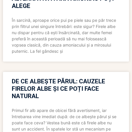
ALEGE
În sarcină, aproape orice pui pe piele sau pe păr trece
prin filtrul unei singure întrebări: este sigur? Firele albe
nu dispar pentru că ești însărcinată, dar multe femei
preferă în această perioadă să nu mai folosească
vopsea clasică, din cauza amoniacului și a mirosului
puternic. La fel gândesc și
DE CE ALBEȘTE PĂRUL: CAUZELE
FIRELOR ALBE ȘI CE POȚI FACE
NATURAL
Primul fir alb apare de obicei fără avertisment, iar
întrebarea vine imediat după: de ce albește părul și se
poate face ceva? Vestea bună este că firele albe nu
sunt un accident. În spatele lor stă un mecanism pe