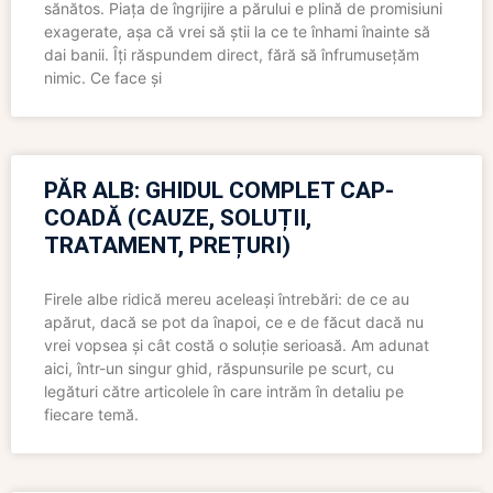
sănătos. Piața de îngrijire a părului e plină de promisiuni
exagerate, așa că vrei să știi la ce te înhami înainte să
dai banii. Îți răspundem direct, fără să înfrumusețăm
nimic. Ce face și
PĂR ALB: GHIDUL COMPLET CAP-
COADĂ (CAUZE, SOLUȚII,
TRATAMENT, PREȚURI)
Firele albe ridică mereu aceleași întrebări: de ce au
apărut, dacă se pot da înapoi, ce e de făcut dacă nu
vrei vopsea și cât costă o soluție serioasă. Am adunat
aici, într-un singur ghid, răspunsurile pe scurt, cu
legături către articolele în care intrăm în detaliu pe
fiecare temă.