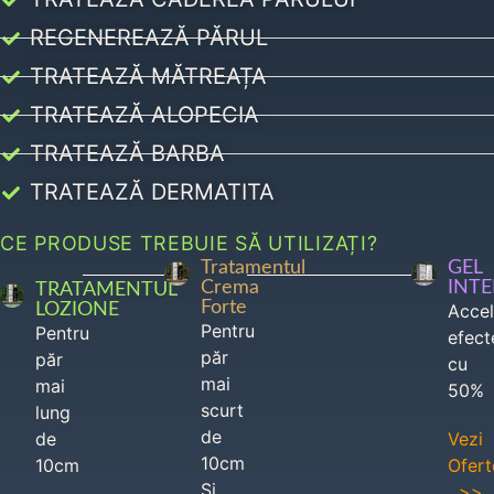
REGENEREAZĂ PĂRUL
TRATEAZĂ MĂTREAȚA
TRATEAZĂ ALOPECIA
TRATEAZĂ BARBA
TRATEAZĂ DERMATITA
CE PRODUSE TREBUIE SĂ UTILIZAȚI?
Tratamentul
GEL
Crema
INT
TRATAMENTUL
Forte
LOZIONE
Acce
Pentru
Pentru
efect
păr
păr
cu
mai
mai
50%
scurt
lung
de
de
Vezi
10cm
10cm
Ofert
Si
>>