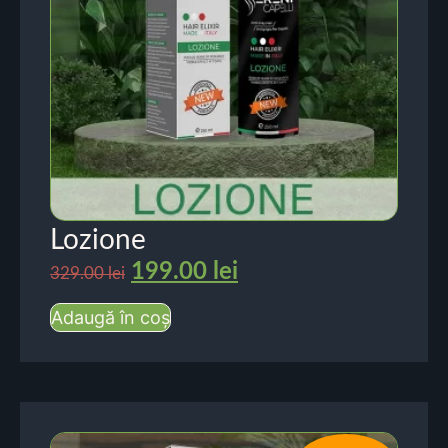
Lozione
199.00
lei
329.00
lei
Adaugă în coș