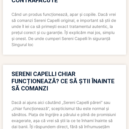
CONTRAFĂCUTE
Când un produs funcționează, apar și copiile. Dacă vrei
să comanzi Sereni Capelli original, e important să știi de
unde îl iei ca să primești exact tratamentul autentic, la
prețul corect și cu garanție. Îți explicăm mai jos, simplu
și onest. De unde cumperi Sereni Capelli în siguranță
Singurul loc
SERENI CAPELLI CHIAR
FUNCȚIONEAZĂ? CE SĂ ȘTII ÎNAINTE
SĂ COMANZI
Dacă ai ajuns aici căutând „Sereni Capelli păreri” sau
„chiar funcționează”, scepticismul tău este normal și
sănătos. Piața de îngrijire a părului e plină de promisiuni
exagerate, așa că vrei să știi la ce te înhami înainte să
dai banii. Îți răspundem direct, fără să înfrumusețăm