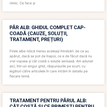
nimic. Ce face și
PĂR ALB: GHIDUL COMPLET CAP-
COADĂ (CAUZE, SOLUȚII,
TRATAMENT, PREȚURI)
Firele albe ridică mereu aceleași întrebări: de ce au
apărut, dacă se pot da înapoi, ce e de făcut dacă nu
vrei vopsea și cât costă o soluție serioasă. Am adunat
aici, într-un singur ghid, răspunsurile pe scurt, cu
legături către articolele în care intrăm în detaliu pe
fiecare temă.
TRATAMENT PENTRU PĂRUL ALB:
CÂT COSTĂ ȘI CE PRIMEȘTI PENTRU