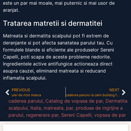
este un par mai moale, mai puternic si mai usor de
aranjat.
Tratarea matretii si dermatitei
Matreata si dermatita scalpului pot fi extrem de
deranjante si pot afecta sanatatea parului tau. Cu
formulele blande si eficiente ale produselor Sereni
Capelli, poti scapa de aceste probleme nedorite.
Ingredientele active antifungice actioneaza direct
asupra cauzei, eliminand matreata si reducand
inflamatia scalpului.
PREVIOUS
NEXT
ulei de ricin masca
caderea parului la caini bulldog francez
caderea parului
,
Catalog de vopsea de par
,
Dermatita
scalpului
,
Italia
,
matreata
,
par
,
produse de ingrijire a
parului
,
regenerare par
,
Sereni Capelli
,
vopsea de par