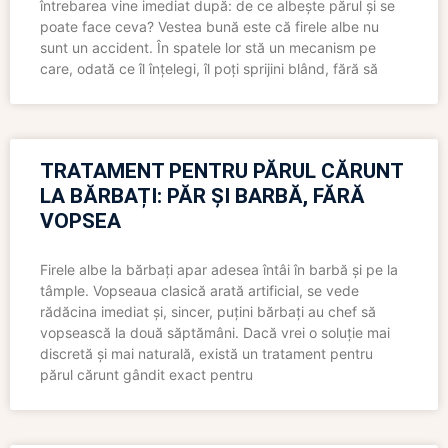
întrebarea vine imediat după: de ce albește părul și se
poate face ceva? Vestea bună este că firele albe nu
sunt un accident. În spatele lor stă un mecanism pe
care, odată ce îl înțelegi, îl poți sprijini blând, fără să
TRATAMENT PENTRU PĂRUL CĂRUNT
LA BĂRBAȚI: PĂR ȘI BARBĂ, FĂRĂ
VOPSEA
Firele albe la bărbați apar adesea întâi în barbă și pe la
tâmple. Vopseaua clasică arată artificial, se vede
rădăcina imediat și, sincer, puțini bărbați au chef să
vopsească la două săptămâni. Dacă vrei o soluție mai
discretă și mai naturală, există un tratament pentru
părul cărunt gândit exact pentru