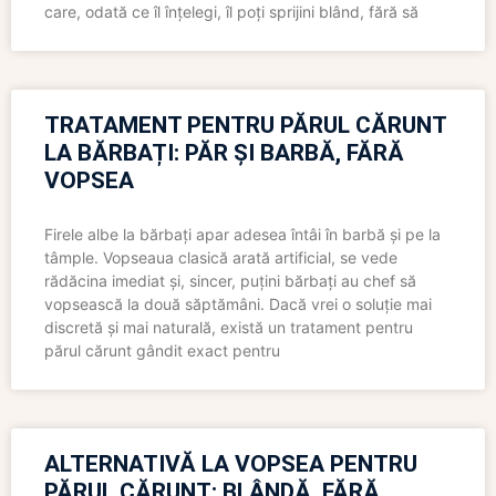
care, odată ce îl înțelegi, îl poți sprijini blând, fără să
TRATAMENT PENTRU PĂRUL CĂRUNT
LA BĂRBAȚI: PĂR ȘI BARBĂ, FĂRĂ
VOPSEA
Firele albe la bărbați apar adesea întâi în barbă și pe la
tâmple. Vopseaua clasică arată artificial, se vede
rădăcina imediat și, sincer, puțini bărbați au chef să
vopsească la două săptămâni. Dacă vrei o soluție mai
discretă și mai naturală, există un tratament pentru
părul cărunt gândit exact pentru
ALTERNATIVĂ LA VOPSEA PENTRU
PĂRUL CĂRUNT: BLÂNDĂ, FĂRĂ