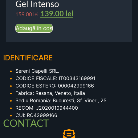
Gel Intenso
139.00
lei
159.00
lei
Adaugă în coș
IDENTIFICARE
Sereni Capelli SRL.
CODICE FISCALE: IT00343169991
CODICE ESTERO: 000042999166
Fabrica: Resana, Veneto, Italia
Sediu Romania: Bucuresti, Sf. Vineri, 25
RECOM: J2020010944400
CUI: RO42999166
CONTACT